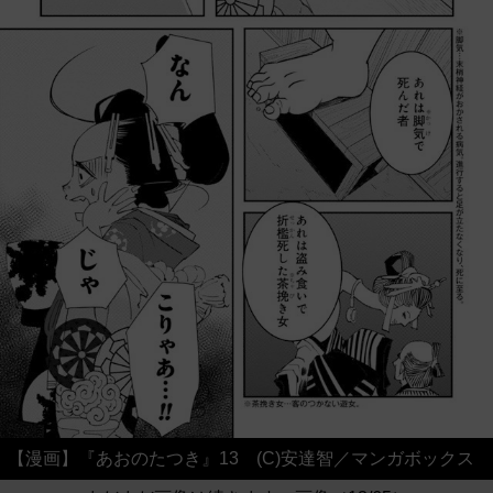
【漫画】『あおのたつき』13 (C)安達智／マンガボックス