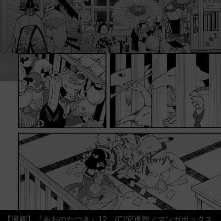
【漫画】『あおのたつき』12 (C)安達智／マンガボックス