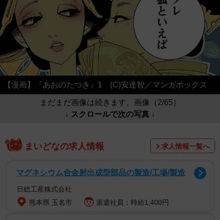
【漫画】『あおのたつき』1 (C)安達智／マンガボックス
まだまだ画像は続きます。画像（2/65）
↓ スクロールで次の写真 ↓
まいどなの求人情報
求人情報一覧へ
マグネシウム合金射出成型部品の製造/工場/製造
日総工産株式会社
熊本県 玉名市
派遣社員：時給1,400円