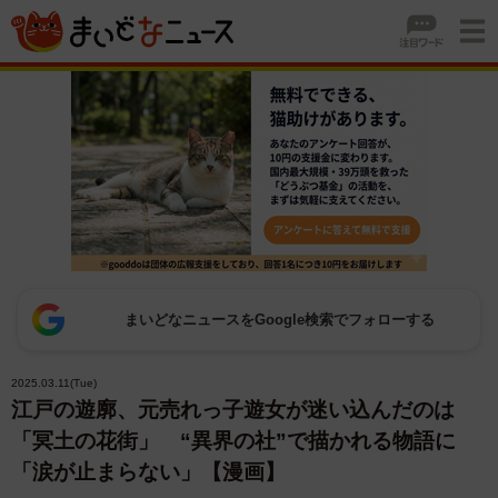
まいどなニュースをGoogle検索でフォローする
2025.03.11(Tue)
江戸の遊廓、元売れっ子遊女が迷い込んだのは
「冥土の花街」 “異界の社”で描かれる物語に
「涙が止まらない」【漫画】