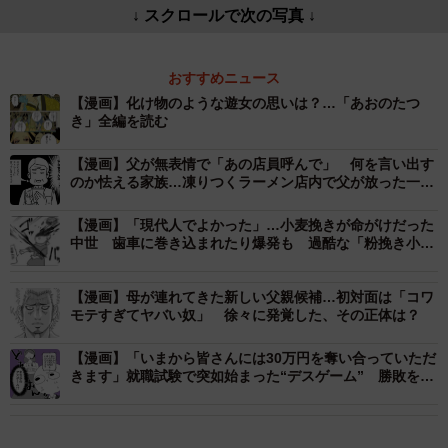
↓ スクロールで次の写真 ↓
おすすめニュース
【漫画】化け物のような遊女の思いは？…「あおのたつ
き」全編を読む
【漫画】父が無表情で「あの店員呼んで」 何を言い出す
のか怯える家族…凍りつくラーメン店内で父が放った一言
とは
【漫画】「現代人でよかった」…小麦挽きが命がけだった
中世 歯車に巻き込まれたり爆発も 過酷な「粉挽き小
屋」の実態とは【漫画】
【漫画】母が連れてきた新しい父親候補…初対面は「コワ
モテすぎてヤバい奴」 徐々に発覚した、その正体は？
【漫画】「いまから皆さんには30万円を奪い合っていただ
きます」就職試験で突如始まった“デスゲーム” 勝敗を分
けたのは“最後5分間”の逆転トーク【漫画】