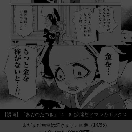
【漫画】『あおのたつき』14 (C)安達智／マンガボックス
まだまだ画像は続きます。画像（14/65）