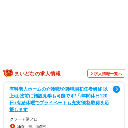
1/20
面接に来たはずがデスゲームみたいなグループワークが開始される（中
まいどなの求人情報
原るんさん提供）
求人情報一覧へ
有料老人ホームの介護職/介護職員初任者研修 以
上/面接前に施設見学も可能です/「/年間休日120
日+有給休暇でプライベートも充実/資格取得を応
援します
クラーチ溝ノ口
神奈川県 川崎市