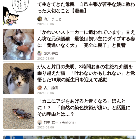
て生きてきた母親 自己主張が苦手な娘に教わ
＜中原るんさん関連情報＞
った大切なこと【漫画】
▽X（旧Twitter）
海川 まこと
https://x.com/nkhrrun
2026.08.06
「かわいいストーカーに追われています」甘え
▽Instagram
ん坊な元保護猫 最後は飼い主にダイブする姿
https://www.instagram.com/nkhrrun/
に「間違いなく犬」「完全に親子」と反響
▽Kindle書籍「アラサー独女ライフ総集編１: ～恋愛こじら
梨木 香奈
せ編～ 中原るんの哲学エッセイ漫画集。 」（Amazon）
2026.08.06
がんと片目の失明、3時間おきの壮絶な介護を
https://amzn.asia/d/7nX1Nmb
乗り越えた猫 「叶わないかもしれない」と覚
悟した19歳の誕生日を迎えて感動
古川 諭香
2026.08.06
「カニにアジをあげると青くなる」ほんと
に！？ 「自然の染色技術が凄い」と話題に
その理由とは…？
竹中 友一（RinToris）
2026.08.06