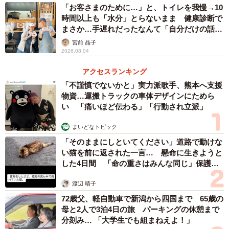
「お客さまのために…」と、トイレを我慢→10
時間以上も「水分」とらないまま 健康診断で
まさか…手遅れだったなんて「自分だけの話で
はなく、日本中で起きている問題では？」
宮前 晶子
2026.08.04
アクセスランキング
「不謹慎でないかと」実力派歌手、熊本へ支援
物資…運搬トラックの車体デザインにためら
い 「痛いほど伝わる」「行動され立派」
まいどなトピック
「そのままにしといてください」道路で動けな
い猫を前に返された一言… 懸命に生きようと
3/20
した4日間 「命の重さはみんな同じ」保護団
体代表の訴え
テニス部になった中原さんはどうにか30万円を獲得するためにアピール
します（中原るんさん提供）
渡辺 晴子
72歳父、軽自動車で新潟から四国まで 65歳の
ーグループワークに慣れている印象ですが、どのように考
母と2人で3泊4日の旅 パーキングの休憩まで
分刻み… 「大学生でも組まねえよ！」
えて行動していますか？