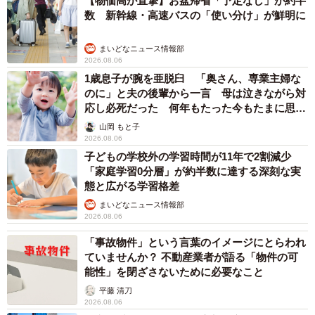
【物価高が直撃】お盆帰省「予定なし」が約半
数 新幹線・高速バスの「使い分け」が鮮明に
まいどなニュース情報部
2026.08.06
1歳息子が腕を亜脱臼 「奥さん、専業主婦な
のに」と夫の後輩から一言 母は泣きながら対
応し必死だった 何年もたった今もたまに思い
出し…
山岡 もと子
2026.08.06
子どもの学校外の学習時間が11年で2割減少
「家庭学習0分層」が約半数に達する深刻な実
態と広がる学習格差
まいどなニュース情報部
2026.08.06
「事故物件」という言葉のイメージにとらわれ
ていませんか？ 不動産業者が語る「物件の可
能性」を閉ざさないために必要なこと
平藤 清刀
2026.08.06