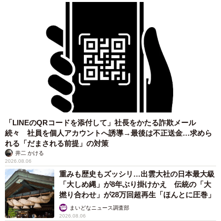
「LINEのQRコードを添付して」社長をかたる詐欺メール
続々 社員を個人アカウントへ誘導→最後は不正送金…求めら
れる「だまされる前提」の対策
井二 かける
2026.08.06
重みも歴史もズッシリ…出雲大社の日本最大級
「大しめ縄」が8年ぶり掛けかえ 伝統の「大
撚り合わせ」が28万回超再生「ほんとに圧巻」
まいどなニュース調査部
2026.08.06