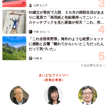
山岡 もと子
まず、人事の気持ちになって考えました。グループワーク
83歳父が骨折で入院 ３カ月の病院生活があま
で何を見ているのか、どうした人間を合格にしたいのかを
りに退屈で「画用紙と色鉛筆持ってこい！」→
スケッチブックを見た家族が仰天「これ、売れ
考えると「時間を教えてくれる人間（タイムキーパー）で
ますよ…」
はないな」と。次にお笑い芸人の漫才王座を競うテレビ番
中将 タカノリ
組での「トップバッターが不利で後半が有利」という意見
「これ全部長野県」海外のような絶景ショット
を参考に、終わり5分でめちゃくちゃ話す作戦を思い付きま
に感動と反響「離れてからいいところだったん
だって気づいた」
した。
行橋 友
ーご自身の経験から、就職試験のグループワークで選考を
６位以降を見る
通過するためのポイントは何だとお考えでしょうか？
まいどなファミリー
（新着記事順）
グループワークに限らず、すべての面接で言えることです
が、人事に「一緒に働きたい」という印象を持たれること
だと思います。グループワークでどんなに発言できても、
嫌味で他者の発言をつぶしてしまったり、気性が荒くなる