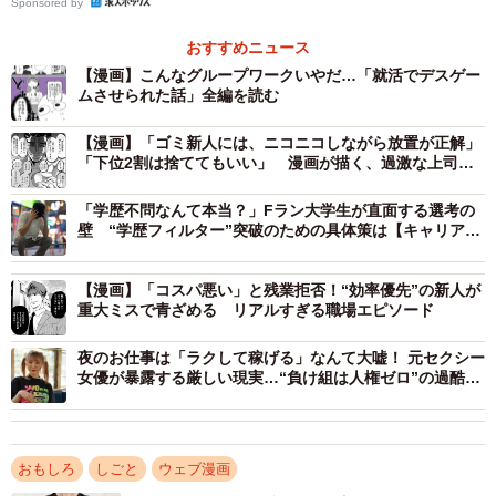
Sponsored by
「いまから皆さんには、この30万円を奪い合っていただき
おすすめニュース
ます」
【漫画】こんなグループワークいやだ…「就活でデスゲー
ムさせられた話」全編を読む
なんとそれは、受験者4人がそれぞれ剣道部や山岳部などの
【漫画】「ゴミ新人には、ニコニコしながら放置が正解」
メンバーとなり、30万円の部費獲得を勝ち取るというまる
「下位2割は捨ててもいい」 漫画が描く、過激な上司
の“指導論”にネット騒然
でデスゲームのようなグループワークだったのです。
「学歴不問なんて本当？」Fラン大学生が直面する選考の
壁 “学歴フィルター”突破のための具体策は【キャリアカ
ウンセラーが解説】
【漫画】「コスパ悪い」と残業拒否！“効率優先”の新人が
重大ミスで青ざめる リアルすぎる職場エピソード
夜のお仕事は「ラクして稼げる」なんて大嘘！ 元セクシー
女優が暴露する厳しい現実…“負け組は人権ゼロ”の過酷な
実態
おもしろ
しごと
ウェブ漫画