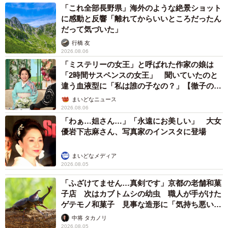
「これ全部長野県」海外のような絶景ショット
に感動と反響「離れてからいいところだったん
だって気づいた」
行橋 友
2026.08.06
「ミステリーの女王」と呼ばれた作家の娘は
「2時間サスペンスの女王」 聞いていたのと
違う血液型に「私は誰の子なの？」【徹子の部
屋】
まいどなニュース
2026.08.06
「わぁ…姐さん…」「永遠にお美しい」 大女
優岩下志麻さん、写真家のインスタに登場
まいどなメディア
2026.08.05
「ふざけてません…真剣です」京都の老舗和菓
子店 次はカブトムシの幼虫 職人が手がけた
ゲテモノ和菓子 見事な造形に「気持ち悪いく
らいリアル」
中将 タカノリ
2026.08.05