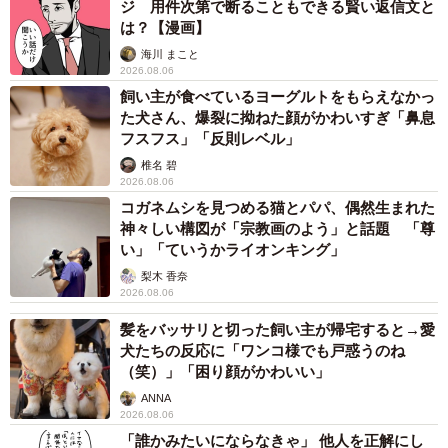
入社しましたよー！漫画にもしていますが、半年で栄養失
ジ 用件次第で断ることもできる賢い返信文と
は？【漫画】
調になったのですぐ辞めました。メンタルより体にくるタ
海川 まこと
イプなもので。
2026.08.06
飼い主が食べているヨーグルトをもらえなかっ
ーこれから就活に挑む学生に向けて、なにかメッセージが
た犬さん、爆裂に拗ねた顔がかわいすぎ「鼻息
フスフス」「反則レベル」
ありましたら、お願いいたします。
椎名 碧
2026.08.06
あんなにいろいろな人間にそれまでの人生を値踏みされる
コガネムシを見つめる猫とパパ、偶然生まれた
時期は、この時期しかありません。私は当時、50社程度面
神々しい構図が「宗教画のよう」と話題 「尊
接を受けて内々定を3社から貰いました。ちなみに私の職歴
い」「ていうかライオンキング」
は13年で、正社員やアルバイト、取締役員も経験し、現在
梨木 香奈
2026.08.06
は個人事業主となって、ぶっちゃけ今が一番楽しいです。
髪をバッサリと切った飼い主が帰宅すると→愛
人生なんてどうにでもなりますから、悲観したり苦しむ前
犬たちの反応に「ワンコ様でも戸惑うのね
に、これまで頑張ってきた自分をたくさんたくさん褒めて
（笑）」「困り顔がかわいい」
あげて、どうか相性の良い会社さんやお仕事と出会ってく
ANNA
ださい。
2026.08.06
「誰かみたいにならなきゃ」 他人を正解にし