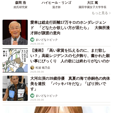
ようでは人事に嫌われてしまいます。媚びを売れというわ
森岡 浩
ハイヒール・リンゴ
大江 篤
けではありませんが、嫌われたら終わりです。
姓氏研究家
漫才師
園田学園女子大学学長
もっと見る
愛車は総走行距離17万キロのホンダレジェン
ド 「どなたか欲しい方が居たら」 大御所漫
才師が譲渡の意向
まいどなトピック
2026.08.06
【漫画】「高い家賃を払えるのに、まだ欲し
い？」高級レジデンスの七夕飾り、書かれた願
い事にびっくり 人の欲には終わりがないのか
松波 穂乃圭
2026.08.06
大河出演の39歳俳優 真夏の海で赤銅色の肉体
美を連投 「バッキバキだな」「ばり渋いで
す」
まいどなトピック
2026.08.06