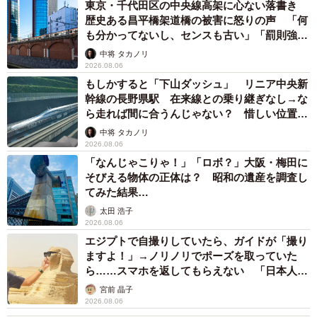
東京・千代田区の中央線高架に心ない落書き
歴史ある昌平橋架道橋の被害に怒りの声 「何
も分かってないし、センスも古い」「罰則強化
して」
中将 タカノリ
2026.08.06
もしかすると「下山ダッシュ」 リニア中央新
幹線の長野県駅 在来線との乗り継ぎなし→な
ら走れば間に合うんじゃない？ 惜しい位置関
係が反響
中将 タカノリ
2026.08.06
「なんじゃこりゃ！」「ロボ？」大阪・梅田に
そびえる物体の正体は？ 昭和の遺産を調査し
てみた結果…
太田 浩子
2026.08.06
エジプトで自撮りしていたら、ガイドが「撮り
ますよ！」→ノリノリでポーズを取っていた
ら……スマホを返してもらえない 「日本人は
カモ代表かも」「私は6時間で3万円払った」
宮前 晶子
2026.08.06