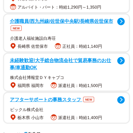
アルバイト・パート：時給1,290円～1,350円
介護職員/西九州線/佐世保中央駅/長崎県佐世保市
NEW
漫画家の中原るんさんは就職活動中、グループワークの試
介護老人福祉施設白寿荘
長崎県 佐世保市
正社員：時給1,140円
験が得意で、総合職営業系の選考では8割という高い勝率を
誇っていました。この経験を描いた漫画『就活でデスゲー
未経験歓迎!大手総合物流会社で貿易事務のお仕
ムさせられた話』をX（旧Twitter）に投稿したところ、
事/車通勤OK
6000を超える「いいね」を集め、大きな反響を呼びまし
株式会社博報堂ＤＹキャプコ
た。
福岡県 福岡市
派遣社員：時給1,500円
ある企業の2次試験に臨んだ中原さんは、他の3名の受験者
アフターサポートの事務スタッフ
NEW
とともに部屋に案内され、しばらく待っているように指示
ピックル株式会社
されます。雑談で緊張がほぐれた受験者たちが和やかな雰
栃木県 小山市
派遣社員：時給1,400円
囲気になった頃、突如告げられた試験内容は予想もしない
ものでした。