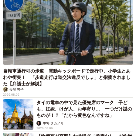
自転車通行可の歩道 電動キックボードで走行中、小学生とあ
わや衝突！ 「歩道走行は道交法違反でしょ」と指摘されまし
た【弁護士が解説】
長澤 芳子
2026.08.06
タイの電車の中で見た優先席のマーク 子ど
も、妊娠、けが人、お年寄り… 一つだけ謎の
ものが！？「だから黄色なんですね」
中将 タカノリ
2026.08.06