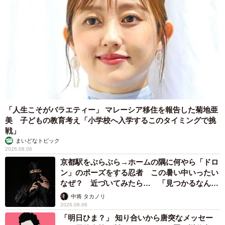
4/20
ラスト5分で場をまとめる中原さん（中原るんさん提供）
ーグループワーク後、就活生同士の交流なく解散していま
したが、逆に親交を深め、その後も交流が続いたケースは
あったのでしょうか？
「人生こそがバラエティー」 マレーシア移住を報告した菊地亜
まったく別の会社のグループワークで一緒になった男の子
美 子どもの教育考え「小学校へ入学するこのタイミングで挑
戦」
と付き合ったことがあります（笑）。結果は私のエッセイ
まいどなトピック
『ビバ！楽しすぎるぜ！アラサー独女ライフ』に描いてあ
2026.08.06
るので、気になる方は読んでみてください。
京都駅をぶらぶら→ホームの隅に何やら「ドロ
ン」のポーズをする忍者 この暑い中いったい
なぜ？ 近づいてみたら… 「見つかるなんて
ーお話にでてきた企業には内定をもらったと書かれていら
未熟」
中将 タカノリ
っしゃいましたが、入社されたのでしょうか？
2026.08.06
「明日ひま？」 知り合いから唐突なメッセー