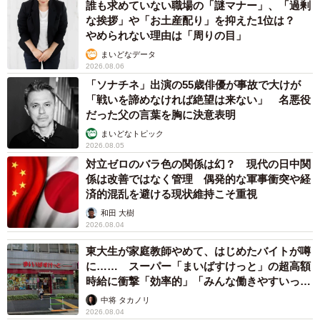
誰も求めていない職場の「謎マナー」、「過剰
な挨拶」や「お土産配り」を抑えた1位は？
やめられない理由は「周りの目」
2/20
まいどなデータ
制限時間30分で30万円を奪い合うディベート大会（中原るんさん提供）
2026.08.06
「ソナチネ」出演の55歳俳優が事故で大けが
与えられた制限時間は30分。各自が予算30万を獲得しよう
「戦いを諦めなければ絶望は来ない」 名悪役
だった父の言葉を胸に決意表明
と躍起になる中、中原さんは冷静に状況を分析し、残り5分
まいどなトピック
となった時点で動き出します。まずグループとしての結論
2026.08.05
を出すことを優先し、多数決にすることを提案するのでし
対立ゼロのバラ色の関係は幻？ 現代の日中関
た。続いて、それまでの議論の要点をまとめて発表し、発
係は改善ではなく管理 偶発的な軍事衝突や経
済的混乱を避ける現状維持こそ重視
言の最後には「これでどうですか、リーダー？」と、リー
和田 大樹
ダー役への配慮も示します。
2026.08.04
東大生が家庭教師やめて、はじめたバイトが噂
実は、これこそが中原さんが考えたグループワークの勝ち
に…… スーパー「まいばすけっと」の超高額
筋でした。最後の5分でリーダー役を自分のものとし、人事
時給に衝撃「効率的」「みんな働きやすいって
に強い印象を残す作戦です。この見事な作戦をどのように
言ってる」
中将 タカノリ
2026.08.04
思いついたのか、作者の中原さんに話を聞きました。