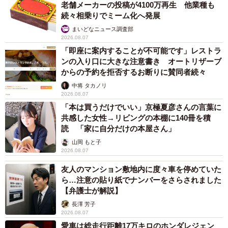
老舗メーカーの投稿が4100万再生 他業種も
続々相乗りでミーム化へ発展
まいどなニュース調査部
2026.08.07
「即座に案内することが不可能です」レストラ
ンの入り口に大きな注意書き オートリザーブ
からの予約を拒否するお断りに賛同者続々
中将 タカノリ
2026.08.07
「本は買うだけでいい」京極夏彦さんの言葉に
共感した女性→リビングの本棚に140冊を積
読 「家に自分だけの本屋さん」
山岡 もと子
2026.08.07
友人のマンション敷地内に度々車を停めていた
ら…注意の貼り紙でナンバーをさらされました
【弁護士が解説】
長澤 芳子
2026.08.07
愛車は総走行距離17万キロのホンダレジェン