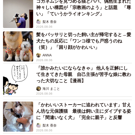
コガネムシを見つめる猫とパパ、偶然生まれた
神々しい構図が「宗教画のよう」と話題 「尊
い」「ていうかライオンキング」
梨木 香奈
2026.08.06
髪をバッサリと切った飼い主が帰宅すると→愛
犬たちの反応に「ワンコ様でも戸惑うのね
（笑）」「困り顔がかわいい」
ANNA
2026.08.06
「誰かみたいにならなきゃ」 他人を正解にし
て生きてきた母親 自己主張が苦手な娘に教わ
った大切なこと【漫画】
海川 まこと
2026.08.06
「かわいいストーカーに追われています」甘え
ん坊な元保護猫 最後は飼い主にダイブする姿
に「間違いなく犬」「完全に親子」と反響
梨木 香奈
2026.08.06