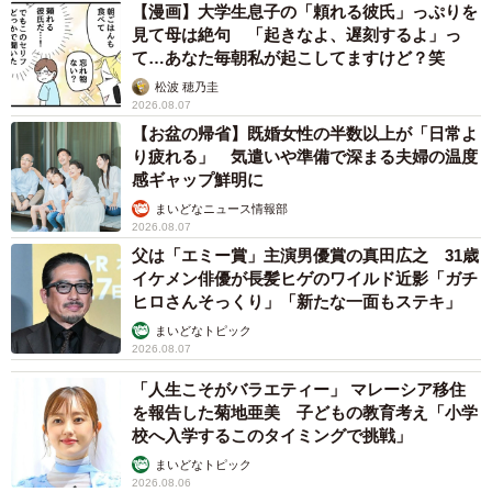
【漫画】大学生息子の「頼れる彼氏」っぷりを
見て母は絶句 「起きなよ、遅刻するよ」っ
て…あなた毎朝私が起こしてますけど？笑
松波 穂乃圭
2026.08.07
【お盆の帰省】既婚女性の半数以上が「日常よ
り疲れる」 気遣いや準備で深まる夫婦の温度
感ギャップ鮮明に
まいどなニュース情報部
2026.08.07
父は「エミー賞」主演男優賞の真田広之 31歳
イケメン俳優が長髪ヒゲのワイルド近影「ガチ
ヒロさんそっくり」「新たな一面もステキ」
まいどなトピック
2026.08.07
「人生こそがバラエティー」 マレーシア移住
を報告した菊地亜美 子どもの教育考え「小学
校へ入学するこのタイミングで挑戦」
まいどなトピック
2026.08.06