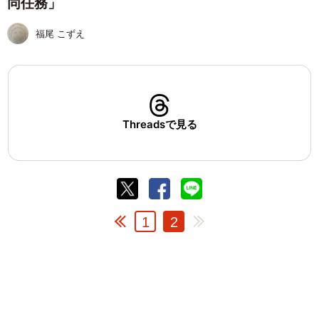
同任務」
福尾 こずえ
Threadsで見る
1
2