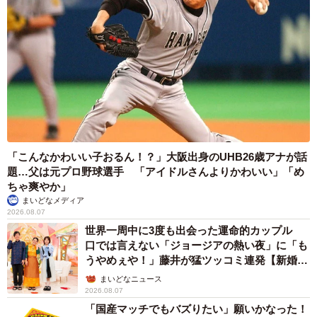
「こんなかわいい子おるん！？」大阪出身のUHB26歳アナが話
題…父は元プロ野球選手 「アイドルさんよりかわいい」「め
ちゃ爽やか」
まいどなメディア
2026.08.07
世界一周中に3度も出会った運命的カップル
口では言えない「ジョージアの熱い夜」に「も
うやめぇや！」藤井が猛ツッコミ連発【新婚さ
ん】
まいどなニュース
2026.08.07
「国産マッチでもバズりたい」願いかなった！