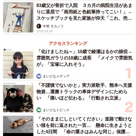
83歳父が骨折で入院 ３カ月の病院生活があま
りに退屈で「画用紙と色鉛筆持ってこい！」→
スケッチブックを見た家族が仰天「これ、売れ
ますよ…」
中将 タカノリ
2026.08.06
アクセスランキング
「化けましたね～」10歳で綾瀬はるかの娘役→
雰囲気ガラリの18歳に成長 「メイクで雰囲気
が」「宝塚に入れそう」
まいどなメディア
「不謹慎でないかと」実力派歌手、熊本へ支援
物資…運搬トラックの車体デザインにためら
い 「痛いほど伝わる」「行動され立派」
まいどなトピック
「そのままにしといてください」道路で動けな
い猫を前に返された一言… 懸命に生きようと
した4日間 「命の重さはみんな同じ」保護団