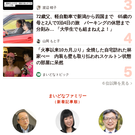
体代表の訴え
渡辺 晴子
72歳父、軽自動車で新潟から四国まで 65歳の
母と2人で3泊4日の旅 パーキングの休憩まで
分刻み… 「大学生でも組まねえよ！」
山岡 もと子
「火事以来10カ月ぶり」全焼した自宅訪れた林
家ぺー 内装も壁も取り払われスケルトン状態
の部屋に呆然
まいどなトピック
６位以降を見る
まいどなファミリー
（新着記事順）