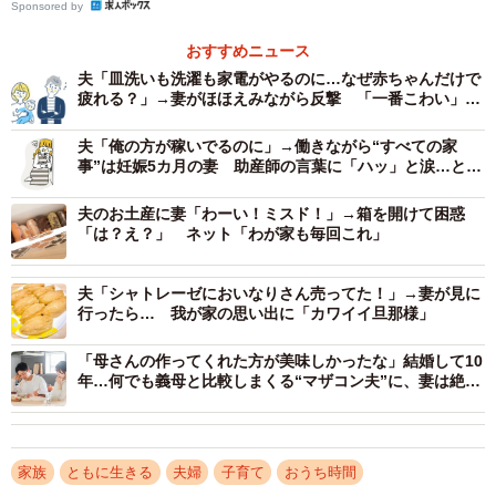
Sponsored by
おすすめニュース
夫「皿洗いも洗濯も家電がやるのに…なぜ赤ちゃんだけで
疲れる？」→妻がほほえみながら反撃 「一番こわい」
「旦那の反応が気になる」
夫「俺の方が稼いでるのに」→働きながら“すべての家
事”は妊娠5カ月の妻 助産師の言葉に「ハッ」と涙…とっ
た行動は？
夫のお土産に妻「わーい！ミスド！」→箱を開けて困惑
「は？え？」 ネット「わが家も毎回これ」
夫「シャトレーゼにおいなりさん売ってた！」→妻が見に
行ったら… 我が家の思い出に「カワイイ旦那様」
「母さんの作ってくれた方が美味しかったな」結婚して10
年…何でも義母と比較しまくる“マザコン夫”に、妻は絶望
「もう別れるしかない？」【カウンセラーが解説】
家族
ともに生きる
夫婦
子育て
おうち時間