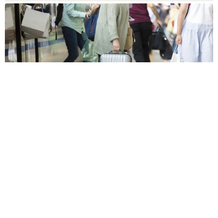
【物価高が直撃】お盆帰省「予定なし」が約半数 新幹線・高
速バスの「使い分け」が鮮明に
まいどなニュース情報部
2026.08.06
1歳息子が腕を亜脱臼 「奥さん、専業主婦な
のに」と夫の後輩から一言 母は泣きながら対
応し必死だった 何年もたった今もたまに思い
出し…
山岡 もと子
2026.08.06