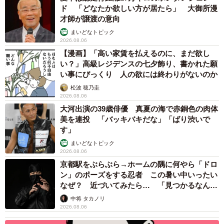
ド 「どなたか欲しい方が居たら」 大御所漫
才師が譲渡の意向
まいどなトピック
2026.08.06
【漫画】「高い家賃を払えるのに、まだ欲し
い？」高級レジデンスの七夕飾り、書かれた願
い事にびっくり 人の欲には終わりがないのか
松波 穂乃圭
2026.08.06
大河出演の39歳俳優 真夏の海で赤銅色の肉体
美を連投 「バッキバキだな」「ばり渋いで
す」
まいどなトピック
2026.08.06
京都駅をぶらぶら→ホームの隅に何やら「ドロ
ン」のポーズをする忍者 この暑い中いったい
なぜ？ 近づいてみたら… 「見つかるなんて
未熟」
中将 タカノリ
2026.08.06