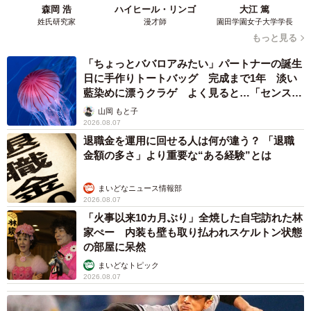
森岡 浩
ハイヒール・リンゴ
大江 篤
姓氏研究家
漫才師
園田学園女子大学学長
もっと見る
「ちょっとババロアみたい」パートナーの誕生
日に手作りトートバッグ 完成まで1年 淡い
藍染めに漂うクラゲ よく見ると…「センスす
ごい」
山岡 もと子
2026.08.07
退職金を運用に回せる人は何が違う？ 「退職
金額の多さ」より重要な“ある経験”とは
まいどなニュース情報部
2026.08.07
「火事以来10カ月ぶり」全焼した自宅訪れた林
家ぺー 内装も壁も取り払われスケルトン状態
の部屋に呆然
まいどなトピック
2026.08.07