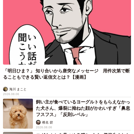
「明日ひま？」 知り合いから唐突なメッセージ 用件次第で断
ることもできる賢い返信文とは？【漫画】
海川 まこと
2026.08.06
飼い主が食べているヨーグルトをもらえなかっ
た犬さん、爆裂に拗ねた顔がかわいすぎ「鼻息
フスフス」「反則レベル」
椎名 碧
2026.08.06