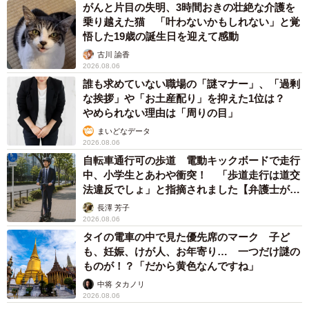
がんと片目の失明、3時間おきの壮絶な介護を
乗り越えた猫 「叶わないかもしれない」と覚
悟した19歳の誕生日を迎えて感動
古川 諭香
2026.08.06
誰も求めていない職場の「謎マナー」、「過剰
な挨拶」や「お土産配り」を抑えた1位は？
やめられない理由は「周りの目」
まいどなデータ
2026.08.06
自転車通行可の歩道 電動キックボードで走行
中、小学生とあわや衝突！ 「歩道走行は道交
法違反でしょ」と指摘されました【弁護士が解
説】
長澤 芳子
2026.08.06
タイの電車の中で見た優先席のマーク 子ど
も、妊娠、けが人、お年寄り… 一つだけ謎の
ものが！？「だから黄色なんですね」
中将 タカノリ
2026.08.06