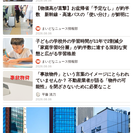
2026.08.06
【物価高が直撃】お盆帰省「予定なし」が約半
数 新幹線・高速バスの「使い分け」が鮮明に
まいどなニュース情報部
2026.08.06
子どもの学校外の学習時間が11年で2割減少
「家庭学習0分層」が約半数に達する深刻な実
態と広がる学習格差
まいどなニュース情報部
2026.08.06
「事故物件」という言葉のイメージにとらわれ
ていませんか？ 不動産業者が語る「物件の可
能性」を閉ざさないために必要なこと
平藤 清刀
2026.08.06