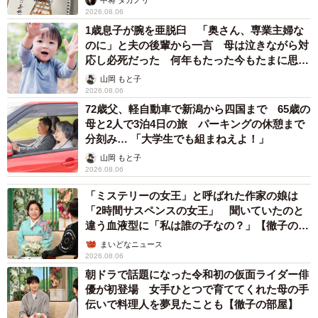
ありました。
2026.08.06
1歳息子が腕を亜脱臼 「奥さん、専業主婦な
のに」と夫の後輩から一言 母は泣きながら対
トリイモさんの謎の微笑みはいまだに続いているのか？イ
応し必死だった 何年もたった今もたまに思い
モダンさんはどのような様子なのか？投稿したトリッシュ
出し…
山岡 もと子
さんに、その後を教えていただきました。
2026.08.06
72歳父、軽自動車で新潟から四国まで 65歳の
夫に対する謎の微笑は今も続く
母と2人で3泊4日の旅 パーキングの休憩まで
分刻み… 「大学生でも組まねえよ！」
――反撃後のイモダンさんのご様子は？
山岡 もと子
2026.08.06
「妹は、例の発言の2日後ぐらいから反撃をしているのです
「ミステリーの女王」と呼ばれた作家の娘は
が、自分の発言によるものだと心当たりがあるんでしょう
「2時間サスペンスの女王」 聞いていたのと
ね。反撃についてほぼ触れてこなかったみたいです。デニ
違う血液型に「私は誰の子なの？」【徹子の部
屋】
ムに関してだけは“洗ったの？”と聞いてきたそうで“臭かっ
まいどなニュース
2026.08.06
たからね”と例の謎の微笑で答えただけ。後は何も言わなか
朝ドラで話題になった令和初の仮面ライダー俳
ったそうです」
優が初登場 女手ひとつで育ててくれた母の手
伝いで料理人を夢見たことも【徹子の部屋】