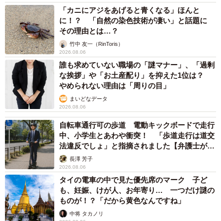
話をしながら家事などをしなくてはなりません。物理的に
「カニにアジをあげると青くなる」ほんと
やることが多くなりますし、小さな命を見守ることになる
に！？ 「自然の染色技術が凄い」と話題に
ので精神的にも大きなプレッシャーがかかっていることに
その理由とは…？
なります。自身で体験さえすれば「寝ている赤ちゃんの世
竹中 友一（RinToris）
2026.08.06
話なんて楽勝」とは言えないでしょう。
誰も求めていない職場の「謎マナー」、「過剰
な挨拶」や「お土産配り」を抑えた1位は？
でも、トリッシュさんの言うように、夫婦の形は夫婦それ
やめられない理由は「周りの目」
ぞれ。派手なケンカをしても夫婦だけでわかり合える何か
まいどなデータ
2026.08.06
があれば続くのかも。売られた言葉をついつい買ってしま
い、ヒートアップしてしまうみなさん、怒りに対して逆ギ
自転車通行可の歩道 電動キックボードで走行
中、小学生とあわや衝突！ 「歩道走行は道交
レという反撃に合う可能性があります。とりあえず、謎の
法違反でしょ」と指摘されました【弁護士が解
微笑みの練習を！
説】
長澤 芳子
2026.08.06
■トリッシュさんTwitter @
torish935
タイの電車の中で見た優先席のマーク 子ど
も、妊娠、けが人、お年寄り… 一つだけ謎の
ものが！？「だから黄色なんですね」
中将 タカノリ