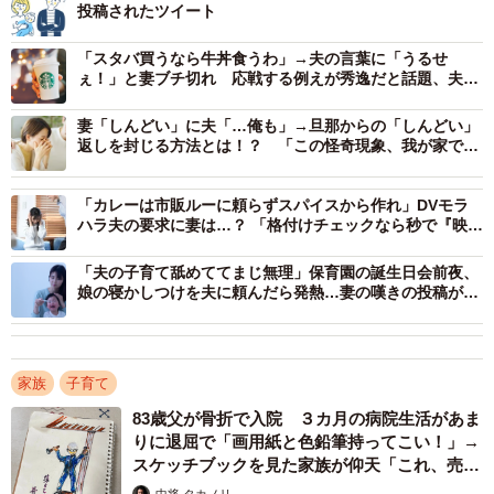
投稿されたツイート
が酒のんで寝るソファーを木製収納付きベンチに買い替
え。 ③夫のみ冷凍食品をトレーごと出して皿洗い減。 ④酒
「スタバ買うなら牛丼食うわ」→夫の言葉に「うるせ
ぇ！」と妻ブチ切れ 応戦する例えが秀逸だと話題、夫も
類の買い置きやめる。 ⑤子の前では夫に優しく謎の微笑」
「ごめん」
妻「しんどい」に夫「…俺も」→旦那からの「しんどい」
Twitterに反撃内容を詳細に投稿しました。経緯を知ってい
返しを封じる方法とは！？ 「この怪奇現象、我が家でも
起こる」「試してみる」
たフォロワーからは、
「さすがに①は酷すぎて…妹さんに惚れました是非見習い
「カレーは市販ルーに頼らずスパイスから作れ」DVモラ
ハラ夫の要求に妻は…？ 「格付けチェックなら秒で『映す
たいです！」
価値なし』」
「⑤がいちばん怖い」
「夫の子育て舐めててまじ無理」保育園の誕生日会前夜、
娘の寝かしつけを夫に頼んだら発熱…妻の嘆きの投稿が話
「旦那さん自身が蒔いた種を花咲かせる手段で反撃してい
題
て素晴らしい」
「お酒断つだなんてご主人の健康を考えたデキる妻ではな
家族
子育て
いですかー。」
83歳父が骨折で入院 ３カ月の病院生活があま
など称賛が続々。
りに退屈で「画用紙と色鉛筆持ってこい！」→
スケッチブックを見た家族が仰天「これ、売れ
「妹の旦那さんの反応が気になってます」という声も多数
ますよ…」
中将 タカノリ