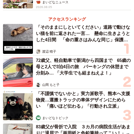
――その場で反論せずに、時間をおいて、しかもイモダン
まいどなニュース
2026.08.05
さんの言葉をそのまま返すような反撃に感心しました。ト
リイモさん、策士ですね！
アクセスランキング
「そのままにしといてください」道路で動けな
い猫を前に返された一言… 懸命に生きようと
「冷静になるまで時間をあけたんだと思います。どう反撃
した4日間 「命の重さはみんな同じ」保護団
するかは、妹がひとりでほぼ考えました。ソファーの買い
体代表の訴え
替えに関しては、発言前から“夫がお酒飲んで、風呂にも入
渡辺 晴子
らず眠りこけるソファーがあるから問題なのよね～。買い
72歳父、軽自動車で新潟から四国まで 65歳の
母と2人で3泊4日の旅 パーキングの休憩まで
替えるならどれがいいかな？”と私に話していました。木製
分刻み… 「大学生でも組まねえよ！」
ベンチを勧めたのは私ですけど。」
山岡 もと子
――今も（取材時）、反撃の手は緩めていないのでしょう
「不謹慎でないかと」実力派歌手、熊本へ支援
か？
物資…運搬トラックの車体デザインにためら
い 「痛いほど伝わる」「行動され立派」
「謝ってはこないけれど反省している様子の夫に、妹は怒
まいどなトピック
りが残るもののそれ以上の反撃はせずに様子見していま
83歳父が骨折で入院 ３カ月の病院生活があま
す。妹はどんなに怒りがあろうとも、子供達の前では冷静
りに退屈で「画用紙と色鉛筆持ってこい！」→