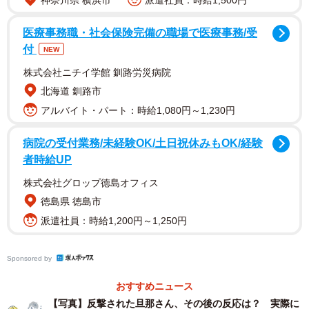
神奈川県 横浜市
派遣社員：時給1,500円
トリッシュさん（@torish935）の妹（以下トリイモさん）
医療事務職・社会保険完備の職場で医療事務/受
は約2ヶ月前に出産したばかり。家事・育児に心身をすり減
付
NEW
らしながら、日々を過ごしているタイミングで、トリイモ
株式会社ニチイ学館 釧路労災病院
さんの夫（以下イモダンさん）から「皿は食洗機が洗うや
北海道 釧路市
ん？ 洗濯は洗濯機がするやん？ 食事は惣菜やら冷食あるや
アルバイト・パート：時給1,080円～1,230円
ん？ 掃除するほど家汚れてないやん？ 赤ちゃんの世話だけ
で、そんな疲れるん？」とトンデモ発言を浴びせられまし
病院の受付業務/未経験OK/土日祝休みもOK/経験
た。
者時給UP
株式会社グロップ徳島オフィス
トリッシュさんはこの発言の現場にはいませんでしたが、
徳島県 徳島市
トリイモさんから一部始終を聞いたそう。そして数日後、
派遣社員：時給1,200円～1,250円
姉であるトリッシュさんの予想通り、トリイモさんは反撃
開始。
Sponsored by
「妹の反撃。 ①夫のビンテージデニム数本、洗濯機で長時
おすすめニュース
【写真】反撃された旦那さん、その後の反応は？ 実際に
間ｺﾞﾘｺﾞﾘ洗う。服は洗濯機が洗うから手洗いやめた。 ②夫