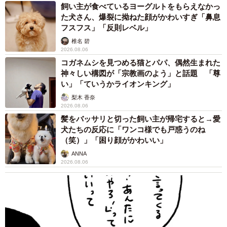
た。一方で“やりすぎ！”や“これは離婚に発展する！”みたい
飼い主が食べているヨーグルトをもらえなかっ
なリプもあって、第三者から見たらそうだよなって共感も
た犬さん、爆裂に拗ねた顔がかわいすぎ「鼻息
フスフス」「反則レベル」
しました」
椎名 碧
2026.08.06
――トリッシュさんも、結婚生活で同じような経験を？
コガネムシを見つめる猫とパパ、偶然生まれた
神々しい構図が「宗教画のよう」と話題 「尊
「ありますよ！あります！腹の立つ発言をされたことはな
い」「ていうかライオンキング」
いですけど、私が子供達のお世話でメチャクチャ忙しい時
梨木 香奈
2026.08.06
間帯に、夫はトイレでスマホ触りながらのんびりするんで
髪をバッサリと切った飼い主が帰宅すると→愛
す。あまりにもトイレの滞在時間が長いので、私も反撃し
犬たちの反応に「ワンコ様でも戸惑うのね
（笑）」「困り顔がかわいい」
ました」
ANNA
2026.08.06
――どんな反撃ですか？
「私は夫がトイレに入るであろうタイミングがわかるの
で、彼がトイレに籠もる
30分前くらいからウォシュレットを冷水にして、便座温め