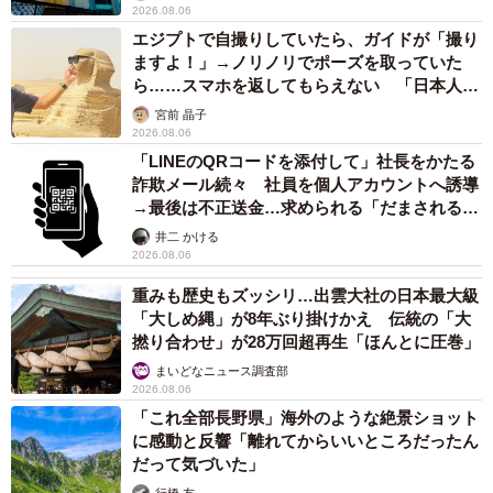
2026.08.06
エジプトで自撮りしていたら、ガイドが「撮り
ますよ！」→ノリノリでポーズを取っていた
ら……スマホを返してもらえない 「日本人は
カモ代表かも」「私は6時間で3万円払った」
宮前 晶子
2026.08.06
「LINEのQRコードを添付して」社長をかたる
詐欺メール続々 社員を個人アカウントへ誘導
→最後は不正送金…求められる「だまされる前
提」の対策
井二 かける
2026.08.06
重みも歴史もズッシリ…出雲大社の日本最大級
「大しめ縄」が8年ぶり掛けかえ 伝統の「大
撚り合わせ」が28万回超再生「ほんとに圧巻」
まいどなニュース調査部
2026.08.06
「これ全部長野県」海外のような絶景ショット
に感動と反響「離れてからいいところだったん
だって気づいた」
行橋 友