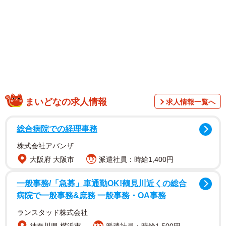
1/1
夫にとっては単純な疑問かもしれませんが…妻にとっては逆鱗のひとこ
とかもしれません。イラストはイメージです（hisa-
nishiya/stock.adobe.com）
まいどなの求人情報
求人情報一覧へ
総合病院での経理事務
株式会社アバンザ
大阪府 大阪市
派遣社員：時給1,400円
一般事務/「急募」車通勤OK!鶴見川近くの総合
病院で一般事務&庶務 一般事務・OA事務
ランスタッド株式会社