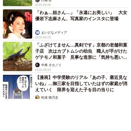
2026.08.06
「わぁ…姐さん…」「永遠にお美しい」 大女
優岩下志麻さん、写真家のインスタに登場
まいどなメディア
2026.08.05
「ふざけてません…真剣です」京都の老舗和菓
子店 次はカブトムシの幼虫 職人が手がけた
ゲテモノ和菓子 見事な造形に「気持ち悪いく
らいリアル」
中将 タカノリ
2026.08.05
【漫画】中学受験のリアル「あの子、最近見な
いね」…御三家を目指していたはずの家庭が消
えていく 限界を迎えた子を目の当りに
松波 穂乃圭
2026.08.05