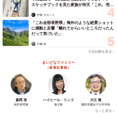
スケッチブックを見た家族が仰天「これ、売れ
に夫に接しているようで、おはよう、いってらっしゃい、
ますよ…」
おやすみ、など日常生活での会話は、謎の微笑を浮かべな
中将 タカノリ
がら行っているようです。逆に怖いですよね」
「これ全部長野県」海外のような絶景ショット
に感動と反響「離れてからいいところだったん
だって気づいた」
――反撃を聞いたとき、トリッシュさんはどんなリアクシ
ョンを？
行橋 友
６位以降を見る
「年に数回こんな出来事がある妹夫婦なので、またか！と
爆笑しつつ、“その反撃はパーフェクトや！”と話しました」
まいどなファミリー
（新着記事順）
――トリッシュさんの投稿にも、たくさんの声が届きまし
た。
「“痛快だった！”“私はこの反撃が好き！”など妹目線の声を
森岡 浩
ハイヒール・リンゴ
大江 篤
聞け、妹を応援してくださる方が多かったのは嬉しかった
姓氏研究家
漫才師
園田学園女子大学学長
もっと見る
です。同じ境遇にある人がたくさんいることも知りまし