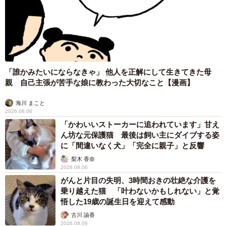
機能をオフにします。私の予想通り、トイレに入った夫は
毎回、“冷たっ”と声を上げていて、それを聞いて私は謎の微
笑を浮かべます」
ーー謎の微笑。さすが姉妹ですね！
「誰かみたいにならなきゃ」 他人を正解にして生きてきた母
親 自己主張が苦手な娘に教わった大切なこと【漫画】
「でも、妹夫婦を見ていると、こんなこと繰り返しても離
婚にならないということはどこかで相殺できてるんだろう
海川 まこと
2026.08.06
な、夫婦の形はそれぞれで夫婦にしかわからないもんなん
「かわいいストーカーに追われています」甘え
だなと思います。どんなにケンカしようが、どんなに傷つ
ん坊な元保護猫 最後は飼い主にダイブする姿
に「間違いなく犬」「完全に親子」と反響
けあおうが、夫婦間のことは当事者にしかわかんないなっ
て、つくづく思います。きっと言わないだけで、お互い良
梨木 香奈
2026.08.06
いところがあったり、何かしらの絆みたいなものがあるん
がんと片目の失明、3時間おきの壮絶な介護を
でしょうね。そうじゃないと続かないですよね」
乗り越えた猫 「叶わないかもしれない」と覚
悟した19歳の誕生日を迎えて感動
赤ちゃんは自分でできないことが多いため、保護者はお世
古川 諭香
2026.08.06