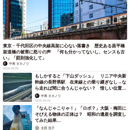
東京・千代田区の中央線高架に心ない落書き 歴史ある昌平橋
架道橋の被害に怒りの声 「何も分かってないし、センスも古
い」「罰則強化して」
中将 タカノリ
2026.08.06
もしかすると「下山ダッシュ」 リニア中央新
幹線の長野県駅 在来線との乗り継ぎなし→な
ら走れば間に合うんじゃない？ 惜しい位置関
係が反響
中将 タカノリ
2026.08.06
「なんじゃこりゃ！」「ロボ？」大阪・梅田に
そびえる物体の正体は？ 昭和の遺産を調査し
てみた結果…
太田 浩子