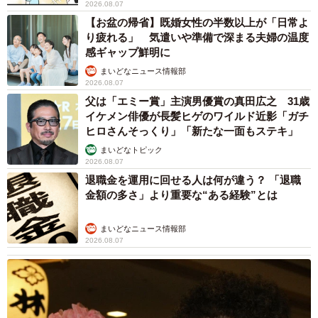
2026.08.07
【お盆の帰省】既婚女性の半数以上が「日常よ
り疲れる」 気遣いや準備で深まる夫婦の温度
感ギャップ鮮明に
まいどなニュース情報部
2026.08.07
父は「エミー賞」主演男優賞の真田広之 31歳
イケメン俳優が長髪ヒゲのワイルド近影「ガチ
ヒロさんそっくり」「新たな一面もステキ」
まいどなトピック
2026.08.07
退職金を運用に回せる人は何が違う？ 「退職
金額の多さ」より重要な“ある経験”とは
まいどなニュース情報部
2026.08.07