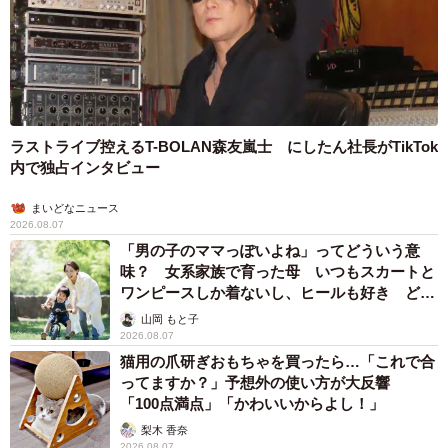
ラストライブ控えるT-BOLAN森友嵐士 にしたん社長がTikTok
内で独占インタビュー
まいどなニュース
2026.08.07
「男の子のママっぽいよね」ってどういう意
味？ 女系家族で育った母 いつもスカートと
ワンピースしか着ないし、ヒールも好き どの
へんが…
山岡 もと子
2026.08.07
猫用の爪研ぎおもちゃを買ったら…「これで合
ってますか？」予想外の使い方が大反響
「100点満点」「かわいいからよし！」
梨木 香奈
2026.08.07