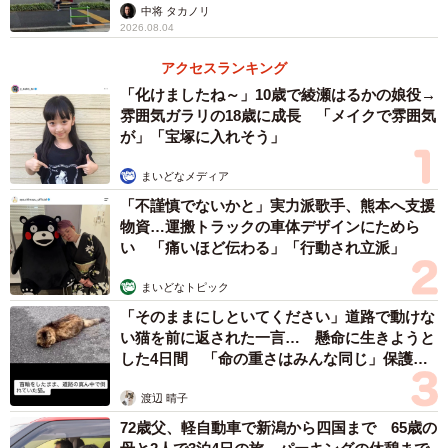
言ってる」
中将 タカノリ
ので、おそらく古くからある言葉だと思います。
2026.08.04
アクセスランキング
「化けましたね～」10歳で綾瀬はるかの娘役→
雰囲気ガラリの18歳に成長 「メイクで雰囲気
が」「宝塚に入れそう」
まいどなメディア
「不謹慎でないかと」実力派歌手、熊本へ支援
物資…運搬トラックの車体デザインにためら
い 「痛いほど伝わる」「行動され立派」
まいどなトピック
4/4
「そのままにしといてください」道路で動けな
い猫を前に返された一言… 懸命に生きようと
狭い足場（猫足場）でも通れるから、など、由来は諸説ある「ねこ」
した4日間 「命の重さはみんな同じ」保護団
体代表の訴え
◇ ◇
渡辺 晴子
72歳父、軽自動車で新潟から四国まで 65歳の
SNSでは「型番のアルファベットもDをデーって言うな」