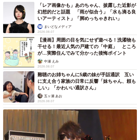
「レア画像かも」あのちゃん、披露した近影が
幻想的だと話題 「雨が似合う」「水も滴る良
いアーティスト」「脚めっちゃきれい」
まいどなメディア
2026.08.07
【漫画】周囲の目を気にせず遊べる！洗濯物も
干せる！最近人気の戸建ての「中庭」 ところ
が…実際住んでみて分かった後悔ポイント
中瀬 えみ
2026.08.07
難聴のお姉ちゃんに5歳の妹が手話通訳 互い
に支え合う家族の日常に反響「妹ちゃん、頼も
しい」「かわいい通訳さん」
五ヶ瀬 あお
2026.08.07