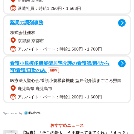
新潟県 新潟市
派遣社員：時給1,250円～1,563円
薬局の調剤事務
株式会社佳林
京都府 京都市
アルバイト・パート：時給1,500円～1,700円
2/4
看護小規模多機能型居宅介護の看護師/週4から
パックンチョ？！たしかに短くて伝わりやすそう
可/看護/日勤のみ
NEW
こういった用語は地域や個人差によっても異なるようだ
医療法人聖心会/看護小規模多機能 型居宅介護まごころ照国
が、いずれもインパクトの強いものが多く突然耳にしたら
鹿児島県 鹿児島市
驚きそう。動画を投稿した、電気工事士や現場の知識など
アルバイト・パート：時給1,200円～1,600円
を発信する
でんちゃん
（X：@denchan_ew）さんに話を
聞いてみた。
Sponsored by
おすすめニュース
【写真】「そこの新人、うま持ってきてくれ」「えっ？」