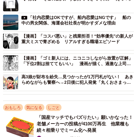
「社内恋愛はOKですが、船内恋愛はNGです」 船の
中の男女関係、海運会社社長が明かすダメな理由
【漫画】「コスパ悪い」と残業拒否！“効率優先”の新人が
重大ミスで青ざめる リアルすぎる職場エピソード
【漫画】「ゴミ新人には、ニコニコしながら放置が正解」
「下位2割は捨ててもいい」 漫画が描く、過激な上司
3/4
の“指導論”にネット騒然
高3娘が財布を紛失…見つかったが1万円札がない！ あき
確かに馬に似ているかも？
らめながらも警察へ→2日後に犯人発覚「丸くおさまって
良かった」「名乗り出るのも勇気がいる」
ーー建築現場では独自の言葉が多いのですか？
でんちゃん：何かに例えたり、言いやすい言葉に置き換え
おもしろ
気になる
しごと
てむだな説明を省きたい意図があると思います。言葉少な
「国産マッチでもバズりたい」願いかなった！
老舗メーカーの投稿が4100万再生 他業種も
く雰囲気で仕事が進むことが多いのも、職人らしい気がし
続々相乗りでミーム化へ発展
ます。