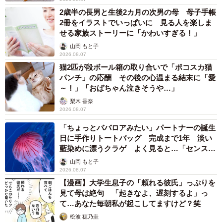
2歳半の長男と生後2カ月の次男の母 母子手帳
2冊をイラストでいっぱいに 見る人を楽しま
せる家族ストーリーに「かわいすぎる！」
山岡 もと子
2026.08.07
猫2匹が段ボール箱の取り合いで「ポコスカ猫
パンチ」の応酬 その後の心温まる結末に「愛
～！」「おばちゃん泣きそうや…」
梨木 香奈
2026.08.07
「ちょっとババロアみたい」パートナーの誕生
日に手作りトートバッグ 完成まで1年 淡い
藍染めに漂うクラゲ よく見ると…「センスす
ごい」
山岡 もと子
2026.08.07
【漫画】大学生息子の「頼れる彼氏」っぷりを
見て母は絶句 「起きなよ、遅刻するよ」っ
て…あなた毎朝私が起こしてますけど？笑
松波 穂乃圭