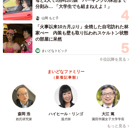
母と2人で3泊4日の旅 パーキングの休憩まで
「新人は聞いたほうがいい」「地方によって違う呼び方も
分刻み… 「大学生でも組まねえよ！」
あるかも」などの反響が寄せられた。でんちゃん
山岡 もと子
（@denchan_ew）は電気工事士向けのアカウントだが、工
「火事以来10カ月ぶり」全焼した自宅訪れた林
具や現場の豆知識やあるあるを発信中。もし春から職人に
家ぺー 内装も壁も取り払われスケルトン状態
なる方は予習のためチェックしてみてはいかがだろうか。
の部屋に呆然
まいどなトピック
でんちゃんXアカウント：
https://x.com/denchan_ew
６位以降を見る
わかるわかるという人はプロ。
まいどなファミリー
pic.twitter.com/wgoMlcQr0v
（新着記事順）
— でんちゃん (@denchan_ew)
January 12, 2025
森岡 浩
ハイヒール・リンゴ
大江 篤
姓氏研究家
漫才師
園田学園女子大学学長
もっと見る