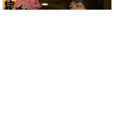
「火事以来10カ月ぶり」全焼した自宅訪れた林家ぺー 内装も
壁も取り払われスケルトン状態の部屋に呆然
まいどなトピック
2026.08.07
「こんなかわいい子おるん！？」大阪出身の
UHB26歳アナが話題…父は元プロ野球選手
「アイドルさんよりかわいい」「めちゃ爽や
か」
まいどなメディア
2026.08.07
世界一周中に3度も出会った運命的カップル
口では言えない「ジョージアの熱い夜」に「も
うやめぇや！」藤井が猛ツッコミ連発【新婚さ
ん】
まいどなニュース