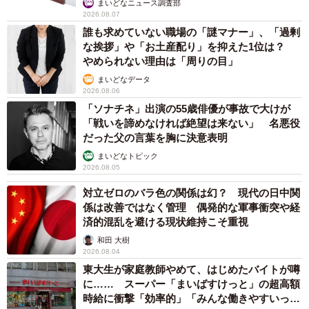
まいどなニュース調査部
2026.08.07
ーー使用例を。
誰も求めていない職場の「謎マナー」、「過剰
な挨拶」や「お土産配り」を抑えた1位は？
やめられない理由は「周りの目」
でんちゃん：「うま持ってきて」「ねこ持ってきて」と短
まいどなデータ
くシンプルです。新人は困惑することが多いです。
2026.08.06
「ソナチネ」出演の55歳俳優が事故で大けが
ーー動画には出てこなかった、マニアックな用語も？
「戦いを諦めなければ絶望は来ない」 名悪役
だった父の言葉を胸に決意表明
でんちゃん：「まめ」「パックンチョ」「さお」「ロケッ
まいどなトピック
2026.08.05
ト」など見た目とか雰囲気のモノが多いですね。職人独自
の呼び方で、他人には伝わらないものも時々あります。
対立ゼロのバラ色の関係は幻？ 現代の日中関
係は改善ではなく管理 偶発的な軍事衝突や経
済的混乱を避ける現状維持こそ重視
ーーお気に入りのものは？
和田 大樹
2026.08.04
でんちゃん：ねこ台車の「ねこ持ってきて！」がよくネタ
東大生が家庭教師やめて、はじめたバイトが噂
にされるので好きです。職人のあるある小話として、新人
に…… スーパー「まいばすけっと」の超高額
時給に衝撃「効率的」「みんな働きやすいって
が生きている本物の猫を探しに行ったという笑い話がある