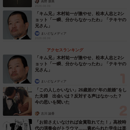
高野 朋美
また“おはようおじさん”を極めると、セクシー女優だけでな
2026.08.09
くグラドルや地下ドルなど、見境なく大量に挨拶リプを送
「キム兄」木村祐一が激やせ、松本人志と2シ
ョット「一瞬、分からなかったわ」「テキヤの
ります。こういった人々の返信欄を覗くと「おはよう、良
兄さん」
い天気だね。今日も1日ファイト」が20人分続くような光景
まいどなメディア
が見られるので、「あぁ、かまってほしいんだな」という
2026.08.09
ことが容易に分かるのです。
アクセスランキング
「キム兄」木村祐一が激やせ、松本人志と2シ
セクシー女優がSNSをやる大きな理由は、イベントや作品
ョット「一瞬、分からなかったわ」「テキヤの
のための宣伝活動です。そのため「応援の意味でおはよう
兄さん」
リプ」をされても、あまり応援として効果がなく、むしろ
まいどなメディア
厄介な存在として扱われてしまうのです。
「この人しかいない」26歳差の“年の差婚”をし
た夫婦 出会いは？反対する声はなかった？
今の思いを聞いた
古川 諭香
「お前さえいなければ金賞取れてた！」高校時
代の演奏会がトラウマ……責められた学生は楽