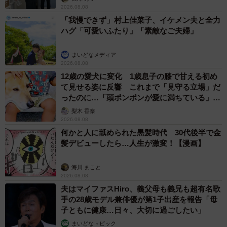
2026.08.08
「我慢できず」村上佳菜子、イケメン夫と全力
ハグ「可愛いふたり」「素敵なご夫婦」
まいどなメディア
2026.08.08
12歳の愛犬に変化 1歳息子の膝で甘える初め
て見せる姿に反響 これまで「見守る立場」だ
ったのに…「頭ポンポンが愛に満ちている」
「尊…」
梨木 香奈
2026.08.08
何かと人に舐められた黒髪時代 30代後半で金
髪デビューしたら…人生が激変！【漫画】
海川 まこと
2026.08.08
夫はマイファスHiro、義父母も義兄も超有名歌
手の28歳モデル兼俳優が第1子出産を報告「母
子ともに健康…日々、大切に過ごしたい」
まいどなトピック