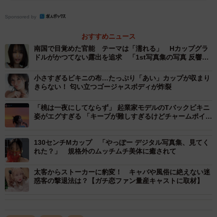
優しいパパなのか……。そして、どうしてイベントに来ず
Sponsored by
挨拶だけし続けるのかなどを、元セクシー女優の筆者が考
おすすめニュース
察します。
南国で目覚めた官能 テーマは「濡れる」 Hカップグラ
ドルがかつてない露出を追求 「1st写真集の写真 反響あ
って嬉しい♡♡」
小さすぎるビキニの布…たっぷり「あい」カップが収まり
きらない！ 匂い立つゴージャスボディが炸裂
「桃は一夜にしてならず」 起業家モデルのTバックビキニ
姿がエグすぎる 「キープが難しすぎるけどチャームポイン
トになる原石」「努力に答えてくれやすい部位」 “美尻理
論”にファン納得
130センチMカップ 「やっぽー デジタル写真集、見てく
れた？」 規格外のムッチムチ美体に癒されて
太客からストーカーに豹変！ キャバや風俗に絶えない迷
惑客の撃退法は？【ガチ恋ファン量産キャストに取材】