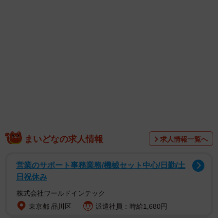
まいどなの求人情報
求人情報一覧へ
営業のサポート事務業務/機械セット中心/日勤/土
1/5
日祝休み
元セクシー女優のフリーライター・たかなし亜妖
株式会社ワールドインテック
東京都 品川区
派遣社員：時給1,680円
例えばセクシー女優が「今日は撮影がんばる！」と投稿す