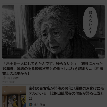
「息子を一人にしてきたんです、帰らないと」 施設に入った
90歳母、障害のある60歳次男との暮らしは行き詰まり…【司法
書士の現場から】
山下 静香
2026.08.08
京都の百貨店が開催のお化け屋敷のお化けにモ
デルがいる 比叡山延暦寺の僧侶が語る伝説と
は
浅井 佳穂