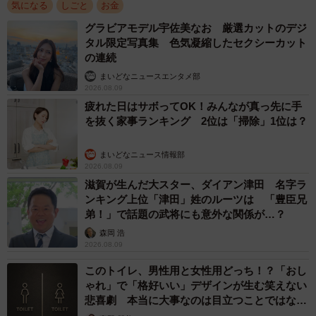
気になる
しごと
お金
グラビアモデル宇佐美なお 厳選カットのデジ
タル限定写真集 色気凝縮したセクシーカット
2/5
の連続
まいどなニュースエンタメ部
元セクシー女優のフリーライター・たかなし亜妖
2026.08.09
疲れた日はサボってOK！みんなが真っ先に手
「リプだけで応援」「ただ構ってほしいだけ」お
を抜く家事ランキング 2位は「掃除」1位は？
じさんたちは闇深い
まず考えられることとして、おはようリプをあちこちに送
まいどなニュース情報部
2026.08.09
り続けるおじさんは、基本的にかまってちゃんなのです。
滋賀が生んだ大スター、ダイアン津田 名字ラ
ンキング上位「津田」姓のルーツは 「豊臣兄
返事を求める図々しい人やいいねなどのアクションがある
弟！」で話題の武将にも意外な関係が…？
だけでOKな人、リプを送るだけで満足な人など挨拶の目的
森岡 浩
2026.08.09
もさまざまです。ただ、共通してセクシー女優に「見てほ
このトイレ、男性用と女性用どっち！？「おし
しい」と思っている気持ちがあるのは間違いないでしょ
ゃれ」で「格好いい」デザインが生む笑えない
う。
悲喜劇 本当に大事なのは目立つことではな
く…