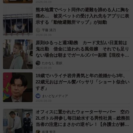
2026.08.08
熊本地震でペット同伴の避難を諦める人に胸を
痛め… 被災ペットの受け入れ先をアプリに表
示する「動物避難所マップ」が始動
平藤 清刀
2026.08.08
原則ゆるっと週3勤務 カード支払い日直前は
鬼出勤 借金に追われる風俗嬢 それでも足り
ない場合は朝までガールズバー副業【現役キャ
ストに取材】
たかなし 亜妖
2026.08.08
19歳でハライチ岩井勇気と年の差婚から3年、
22歳元おはガール髪バッサリ「ショート似合い
すぎ」
まいどなメディア
2026.08.08
オフィスに置かれたウォーターサーバー 空の
2Lボトル持参し毎日給水する男性社員→総務担
当者の注意にまさかの逆ギレ！【弁護士が解
説】
長澤 芳子