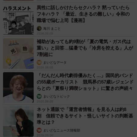
異性に話しかけたらセクハラ？ 黙っていたら
フキハラ？ 「最近、生きるの難しい」令和の
職場で悩む上司【漫画】
海川 まこと
2026.08.09
補助があっても約9割が「夏の電気・ガス代は
重い」と回答…猛暑でも「冷房を控える」人が
7割超に
まいどなデータ
2026.08.08
「だんだん時代劇俳優みたく…」国民的バンド
の55歳ボーカリスト 競馬界の57歳レジェンド
らとの「夏祭り満喫ショット」に驚きの声続々
まいどなトピック
2026.08.08
ネット通販で「運営者情報」を見る人は約8
割 信頼できるサイト・怪しいサイトの判断基
準とは？
まいどなニュース情報部
2026.08.08