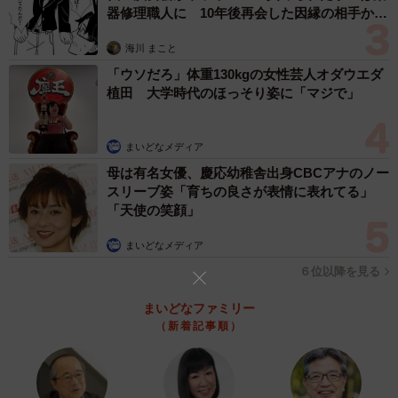
器修理職人に 10年後再会した因縁の相手から
思わぬ申し出【漫画】
海川 まこと
「ウソだろ」体重130kgの女性芸人オダウエダ
植田 大学時代のほっそり姿に「マジで」
まいどなメディア
母は有名女優、慶応幼稚舎出身CBCアナのノー
スリーブ姿「育ちの良さが表情に表れてる」
「天使の笑顔」
まいどなメディア
3/5
６位以降を見る
元セクシー女優のフリーライター・たかなし亜妖
まいどなファミリー
（新着記事順）
なぜおはようおじさんはお金を落とさない傾向が
強いのか？
多くの“おはようおじさん”のアカウントを観察していると、