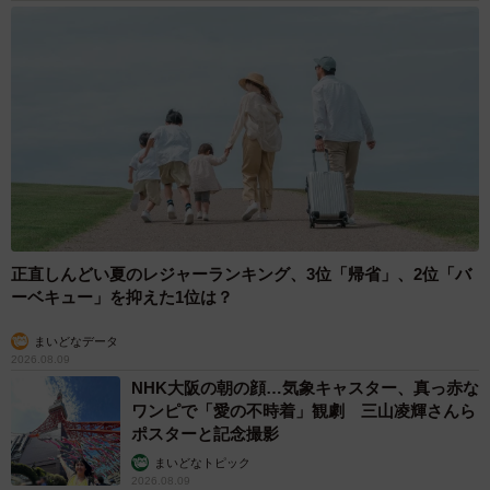
ょう。
◆たかなし亜妖（たかなし・あや）
元セクシー女優のシナリオライター・フリーライター。
2016年に女優デビュー後、2018年半ばに引退。ゲーム会社
のシナリオ担当をしながらライターとしての修業を積み、
のちに独立。現在は企画系ライターとしてあらゆるメディ
アで活躍中。
正直しんどい夏のレジャーランキング、3位「帰省」、2位「バ
ーベキュー」を抑えた1位は？
まいどなデータ
2026.08.09
NHK大阪の朝の顔…気象キャスター、真っ赤な
ワンピで「愛の不時着」観劇 三山凌輝さんら
ポスターと記念撮影
まいどなトピック
2026.08.09