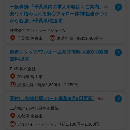
るとそれに対して「おはよう、今日も1日がんばろう（絵文
一般事務/「千葉県内の求人を幅広くご案内」不
字）」という挨拶リプライを送るわけです。このようなや
安なく始められる安心フォロー体制!担当がつく
り取りを毎日しているのに、この手のおじさんはなぜか絶
から心強い/千葉県/佐倉市
対イベントに参加せず、作品も買いません。
株式会社マントレードジャパン
千葉県 佐倉市
派遣社員：時給1,450円～
製造スタッフ/ワンルーム寮完備/即入寮OK/寮費
無料/退寮
Fulfill株式会社
富山県 富山市
派遣社員：時給1,800円～2,250円
受付/二条城前駅/パート募集/8月9日更新
NEW
二条城こばやし鍼灸整骨院
京都府 京都市
そんな“おはようおじさん”ですが、実際はどのような人なの
アルバイト・パート：時給1,130円～1,300円
でしょうか。ただのヒマ人なのか、それとも実は妻帯者の