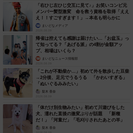
「右ひじ左ひじ交互に見て♪」お笑いコンビ元
メンバー髪型激変 命を救う資格を取得「ええ
え！！すごすぎます！」→本名も明らかに
まいどなメディア
2026.08.09
帰省は控えても感謝は届けたい…「お盆玉」っ
て知ってる？「あげる派」の4割が金額アッ
プ、相場はいくら？
まいどなニュース情報部
2026.08.09
「これが不動柴か…」初めて外を散歩した豆柴
→2分後、足元でうるうる 「かわいすぎる」
「ぬいぐるみみたい」
梨木 香奈
2026.08.09
「体だけ別生物みたい」初めて川遊びをした
犬、濡れた直後の激変ぶりが話題 「新種
だ！」「河童だ」「毛刈りされたあとの羊」
梨木 香奈
2026.08.09