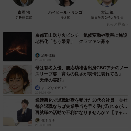
共通点として既婚者が多いことが分かりました。そのため
森岡 浩
ハイヒール・リンゴ
大江 篤
多くの“おはようおじさん”は、お小遣い制や家族の目が気に
姓氏研究家
漫才師
園田学園女子大学学長
なるせいで作品購入やイベント参加ができません。でも演
もっと見る
者からは構ってほしいという歪んだ心がおはようリプと化
京都五山送り火ピンチ 気候変動や獣害に施設
し、毎日延々と挨拶をしまくる行為へと繋がっているので
老朽化「もう限界」 クラファン募る
す。
浅井 佳穂
2026.08.09
また、そもそも推し活にも慣れていないことも、リプを送
母は有名女優、慶応幼稚舎出身CBCアナのノー
りまくる理由の1つなのかもしれません。これらの考えから
スリーブ姿「育ちの良さが表情に表れてる」
筆者は、“おはようおじさん”が作品購入やイベント参加など
「天使の笑顔」
で応援してくれることは皆無のため、彼らに期待してはな
まいどなメディア
2026.08.09
らないという結論に至りました。
業績悪化で退職勧奨を受けた30代会社員 会社
都合退職ならば失業手当を早く受け取れるが…
おはようリプを絶対に送るなとは言いませんが、仮にリプ
再就職の活動で不利になりませんか？【キャリ
をするとしたら「見返りを求めないこと」が鉄則。もしリ
アカウンセラーが解説】
長澤 芳子
プが返ってきたらラッキーくらいの考えでやっていきまし
2026.08.09