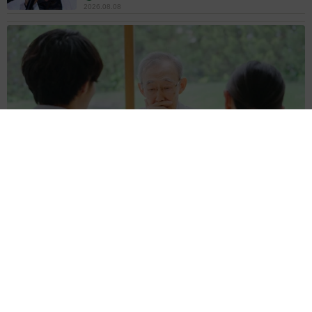
2026.08.08
お盆明けは介護相談が3割増加 帰省時に確認したい「離れて暮
らす親の異変」チェックポイントは？
まいどなニュース情報部
2026.08.08
両親は「東京キッド」の看板役者 ライダー演
じた42歳元俳優が再婚妻との「ウエディングフ
ォト」計画を明言 「センスあるカメラマン求
む」