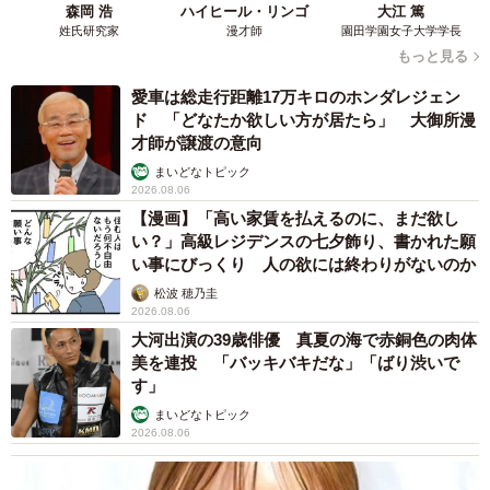
森岡 浩
ハイヒール・リンゴ
大江 篤
「事務員G」さんは、訪問前にパンフレットで場所を確認し
姓氏研究家
漫才師
園田学園女子大学学長
ていたため、最初から正しい場所を把握していたといいま
もっと見る
す。
愛車は総走行距離17万キロのホンダレジェン
ド 「どなたか欲しい方が居たら」 大御所漫
反響の大きさについて、「事務員G」さんはこう話します。
才師が譲渡の意向
まいどなトピック
2026.08.06
「想像以上に多くの方が『知らずに帰った』と話してくだ
【漫画】「高い家賃を払えるのに、まだ欲し
さり驚きました。Xでも悔しそうなエピソードが次々と書き
い？」高級レジデンスの七夕飾り、書かれた願
込まれています」
い事にびっくり 人の欲には終わりがないのか
松波 穂乃圭
また、この投稿に対して、多くの方が中学校の授業でも習
2026.08.06
大河出演の39歳俳優 真夏の海で赤銅色の肉体
う古典作品『徒然草』の「仁和寺にある法師」を引用した
美を連投 「バッキバキだな」「ばり渋いで
コメントを寄せたことも、「事務員G」さんには印象的だっ
す」
たといいます。
まいどなトピック
2026.08.06
「仁和寺にある法師」は、念願の神社を訪れたお坊さん