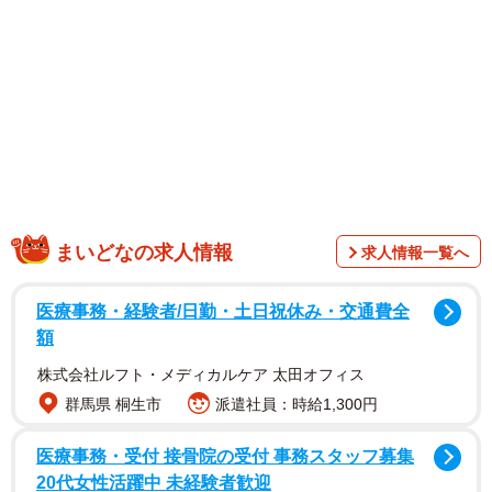
1/3
まいどなの求人情報
求人情報一覧へ
拝殿のしめ縄 もしかしたら“お目当て”の光景とは違うかもしれません／
事務員Gさん（@ZimuinG）提供
医療事務・経験者/日勤・土日祝休み・交通費全
額
株式会社ルフト・メディカルケア 太田オフィス
群馬県 桐生市
派遣社員：時給1,300円
医療事務・受付 接骨院の受付 事務スタッフ募集
20代女性活躍中 未経験者歓迎