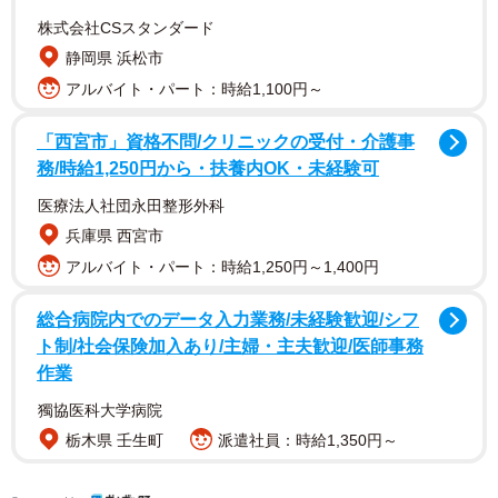
株式会社CSスタンダード
静岡県 浜松市
アルバイト・パート：時給1,100円～
「西宮市」資格不問/クリニックの受付・介護事
しかも、拝殿にも大きくて立派なしめ縄が飾られているた
務/時給1,250円から・扶養内OK・未経験可
め、「これが有名な大しめ縄だ！」と思い込んでしまう人
医療法人社団永田整形外科
が後を絶ちません。
兵庫県 西宮市
アルバイト・パート：時給1,250円～1,400円
総合病院内でのデータ入力業務/未経験歓迎/シフ
ト制/社会保険加入あり/主婦・主夫歓迎/医師事務
作業
獨協医科大学病院
栃木県 壬生町
派遣社員：時給1,350円～