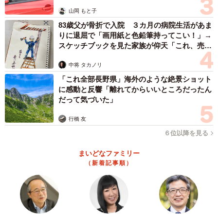
山岡 もと子
83歳父が骨折で入院 ３カ月の病院生活があま
りに退屈で「画用紙と色鉛筆持ってこい！」→
スケッチブックを見た家族が仰天「これ、売れ
ますよ…」
中将 タカノリ
「これ全部長野県」海外のような絶景ショット
に感動と反響「離れてからいいところだったん
だって気づいた」
行橋 友
６位以降を見る
まいどなファミリー
（新着記事順）
3/3
神楽殿の大しめ縄は想像通りの迫力…／事務員Gさん（@ZimuinG）提供