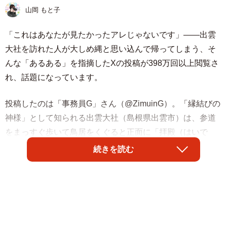
山岡 もと子
「これはあなたが見たかったアレじゃないです」——出雲
大社を訪れた人が大しめ縄と思い込んで帰ってしまう、そ
んな「あるある」を指摘したXの投稿が398万回以上閲覧さ
れ、話題になっています。
投稿したのは「事務員G」さん（@ZimuinG）。「縁結びの
神様」として知られる出雲大社（島根県出雲市）は、参道
をまっすぐ歩いて鳥居をくぐると正面に「拝殿（はいで
ん）」が現れます。拝殿は参拝者がお祈りをしたり奉納行
続きを読む
事が行われたりする、神社の中心的な施設です。