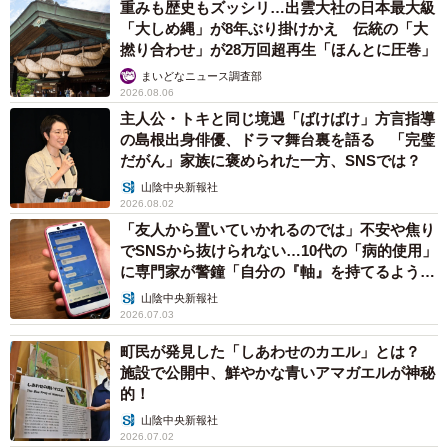
と返信すると、友人は知らなかったようで、慌てて引き返
重みも歴史もズッシリ…出雲大社の日本最大級
「大しめ縄」が8年ぶり掛けかえ 伝統の「大
したそうです」
撚り合わせ」が28万回超再生「ほんとに圧巻」
まいどなニュース調査部
「事務員G」さんによると、友人が拝殿まで戻ったところ、
2026.08.06
女子高校生2人組も同じように帰ろうとしていたため、「大
主人公・トキと同じ境遇「ばけばけ」方言指導
の島根出身俳優、ドラマ舞台裏を語る 「完璧
きなのはこれじゃないんだって」と教えてあげたのだと
だがん」家族に褒められた一方、SNSでは？
か。
山陰中央新報社
2026.08.02
また、「事務員G」さんが12年ぶりに出雲大社を訪れた際
「友人から置いていかれるのでは」不安や焦り
には、50代の夫婦が巫女に「皆さんあちらに向かっていま
でSNSから抜けられない…10代の「病的使用」
に専門家が警鐘「自分の『軸』を持てるように
すが、あっちにも何かあるのですか？」と尋ねている場面
して」
山陰中央新報社
も目にしたそうです。
2026.07.03
町民が発見した「しあわせのカエル」とは？
こうした経験から、「事務員G」さんは「拝殿のしめ縄を有
施設で公開中、鮮やかな青いアマガエルが神秘
名な大しめ縄だと思ったまま帰ってしまう人が、実はかな
的！
り多いのではないか」と感じ、今回の投稿につながったと
山陰中央新報社
2026.07.02
いいます。