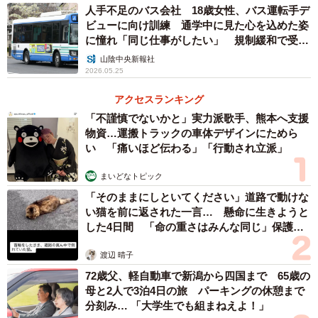
人手不足のバス会社 18歳女性、バス運転手デ
ビューに向け訓練 通学中に見た心を込めた姿
「いわゆる大しめ縄」はどこにある？
に憧れ「同じ仕事がしたい」 規制緩和で受験
が可能に
では、多くの人がイメージする大しめ縄はどこにあるので
山陰中央新報社
2026.05.25
しょうか。
アクセスランキング
それは拝殿を正面に見たとき、左側の通路を進んだ先にあ
「不謹慎でないかと」実力派歌手、熊本へ支援
物資…運搬トラックの車体デザインにためら
る「神楽殿（かぐらでん）」にあります。神楽殿は大人数
い 「痛いほど伝わる」「行動され立派」
での神事や結婚式などが行われる施設で、出雲大社を紹介
する写真や映像でよく登場するのは、こちらの建物です。
まいどなトピック
「そのままにしといてください」道路で動けな
い猫を前に返された一言… 懸命に生きようと
した4日間 「命の重さはみんな同じ」保護団
体代表の訴え
渡辺 晴子
72歳父、軽自動車で新潟から四国まで 65歳の
母と2人で3泊4日の旅 パーキングの休憩まで
分刻み… 「大学生でも組まねえよ！」