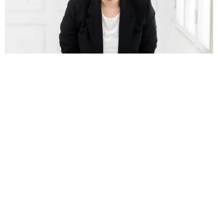
誰も求めていない職場の「謎マナー」、「過剰な挨拶」や「お
土産配り」を抑えた1位は？ やめられない理由は「周りの目」
まいどなデータ
2026.08.06
自転車通行可の歩道 電動キックボードで走行
中、小学生とあわや衝突！ 「歩道走行は道交
法違反でしょ」と指摘されました【弁護士が解
説】
長澤 芳子
2026.08.06