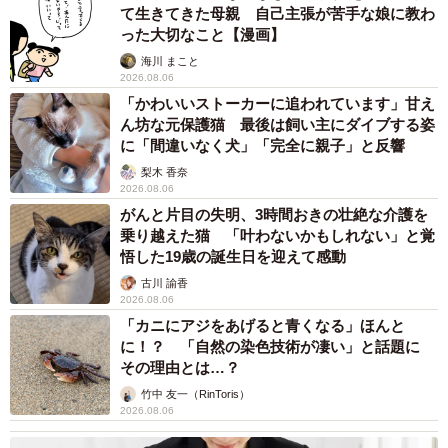
て生きてきた母親 自己主張が苦手な娘に教わ
った大切なこと【漫画】
海川 まこと
2026.08.06
「かわいいストーカーに追われています」甘え
ん坊な元保護猫 最後は飼い主にダイブする姿
に「間違いなく犬」「完全に親子」と反響
梨木 香奈
2026.08.06
がんと片目の失明、3時間おきの壮絶な介護を
乗り越えた猫 「叶わないかもしれない」と覚
悟した19歳の誕生日を迎えて感動
古川 諭香
2026.08.06
「カニにアジをあげると青くなる」ほんと
に！？ 「自然の染色技術が凄い」と話題に
その理由とは…？
竹中 友一（RinToris）
2026.08.06