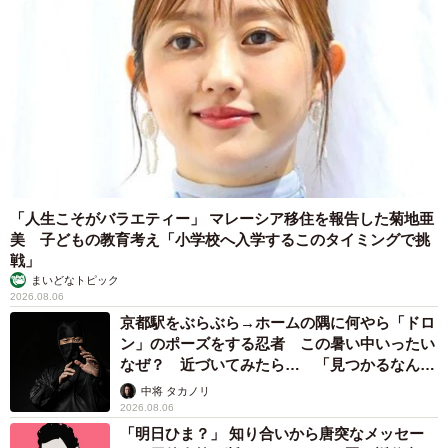
が、ふもとの建物だけを見て「本殿はここだ」と思い込
み、本物の本殿がある山の上に登らないまま帰ってしまっ
たというお話です。作者の吉田兼好は、「小さなことで
も、案内してくれる人がいてほしいものだ」という教訓で
締めくくっています。
「私の投稿が、これから出雲大社を訪れる方の『案内役』
になれたなら、これほどうれしいことはありません」と
「人生こそがバラエティー」 マレーシア移住を報告した菊地亜
「事務員G」さんは話しています。
美 子どもの教育考え「小学校へ入学するこのタイミングで挑
戦」
出雲大社、このしめ縄を見て「これかー！」って満足して
まいどなトピック
2026.08.06
帰っちゃう人、意外といっぱいいませんか？？
京都駅をぶらぶら→ホームの隅に何やら「ドロ
「これはあなたが見たかったアレじゃないです」って看板
ン」のポーズをする忍者 この暑い中いったい
出した方がいいと思う😆
pic.twitter.com/MHh9iyj1Ob
なぜ？ 近づいてみたら… 「見つかるなんて
未熟」
中将 タカノリ
— 事務員G (@ZimuinG)
June 4, 2026
2026.08.06
「明日ひま？」 知り合いから唐突なメッセー