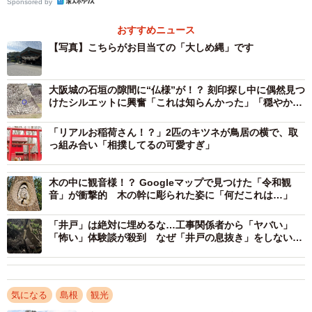
Sponsored by
おすすめニュース
【写真】こちらがお目当ての「大しめ縄」です
2/3
長い参道を歩き、鳥居をくぐったその先にあるのが…拝殿／事務員Gさん
大阪城の石垣の隙間に“仏様”が！？ 刻印探し中に偶然見つ
（@ZimuinG）提供
けたシルエットに興奮「これは知らんかった」「穏やかな
表情に見える」
投稿を見た人たちからは、「知らなかった」「これだけ見
「リアルお稲荷さん！？」2匹のキツネが鳥居の横で、取
て帰ってしまいました」「出雲大社あるあるですね」「私
っ組み合い「相撲してるの可愛すぎ」
も勘違いしていました」といった声が相次ぎました。
木の中に観音様！？ Googleマップで見つけた「令和観
音」が衝撃的 木の幹に彫られた姿に「何だこれは…」
実際に、「事務員G」さんの周りでも勘違いした人がいたそ
うです。
「井戸」は絶対に埋めるな…工事関係者から「ヤバい」
「怖い」体験談が殺到 なぜ「井戸の息抜き」をしないと
いけないのか？
「以前、出雲大社を訪れた友人から『着いた！』というメ
ッセージとともに拝殿の写真が送られてきました。私が
『一番大きいしめ縄はそれじゃないけど、分かってる？』
気になる
島根
観光