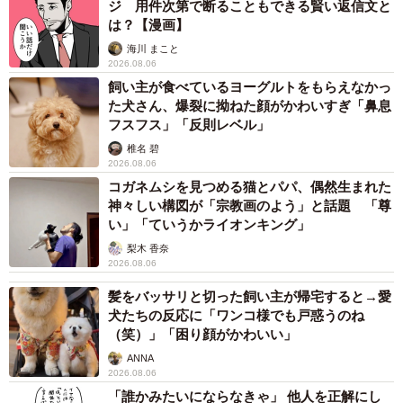
ジ 用件次第で断ることもできる賢い返信文と
は？【漫画】
海川 まこと
2026.08.06
飼い主が食べているヨーグルトをもらえなかっ
た犬さん、爆裂に拗ねた顔がかわいすぎ「鼻息
フスフス」「反則レベル」
椎名 碧
2026.08.06
コガネムシを見つめる猫とパパ、偶然生まれた
神々しい構図が「宗教画のよう」と話題 「尊
い」「ていうかライオンキング」
梨木 香奈
2026.08.06
髪をバッサリと切った飼い主が帰宅すると→愛
犬たちの反応に「ワンコ様でも戸惑うのね
（笑）」「困り顔がかわいい」
ANNA
2026.08.06
「誰かみたいにならなきゃ」 他人を正解にし