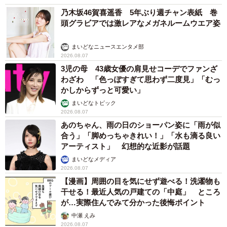
【監修】勝水健吾（かつみず・けんご）社会福祉士、産業
乃木坂46賀喜遥香 5年ぶり週チャン表紙 巻
カウンセラー、理学療法士 身体障がい者（HIV感染症）、
頭グラビアでは激レアなメガネルームウエア姿
精神障がい者（双極症Ⅱ型）、セクシャルマイノリティ
（ゲイ）の当事者。現在はオンラインカウンセリングサー
まいどなニュースエンタメ部
2026.08.07
ビスを提供する「勇者の部屋」代表。
3児の母 43歳女優の肩見せコーデでファンざ
わざわ 「色っぽすぎて思わず二度見」「むっ
かしからずっと可愛い」
まいどなトピック
2026.08.07
あのちゃん、雨の日のショーパン姿に「雨が似
合う」「脚めっちゃきれい！」「水も滴る良い
アーティスト」 幻想的な近影が話題
まいどなメディア
2026.08.07
【漫画】周囲の目を気にせず遊べる！洗濯物も
干せる！最近人気の戸建ての「中庭」 ところ
が…実際住んでみて分かった後悔ポイント
中瀬 えみ
2026.08.07