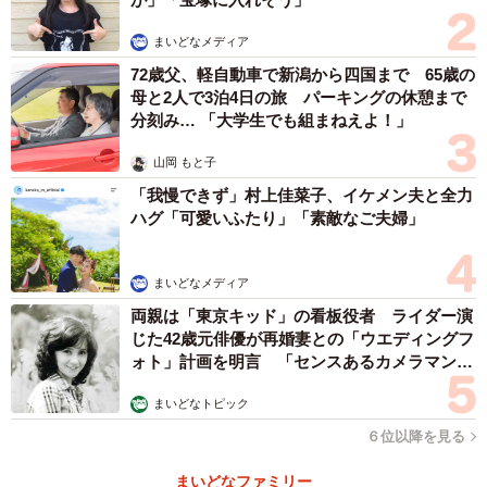
かけられない」「再休職はしたくない」などの気持ちか
ら、頑張りすぎてしまうことがあるからです。そこで活用
まいどなメディア
したいのが、リワークプログラム（復職支援プログラム）
72歳父、軽自動車で新潟から四国まで 65歳の
母と2人で3泊4日の旅 パーキングの休憩まで
です。
分刻み… 「大学生でも組まねえよ！」
1．医療リワーク
山岡 もと子
「我慢できず」村上佳菜子、イケメン夫と全力
精神科病院やクリニックが行うもので、主に症状の安定と
ハグ「可愛いふたり」「素敵なご夫婦」
セルフケア能力の向上を目指します。医療費として自立支
援医療の対象になることが多く、希望時に利用しやすいメ
まいどなメディア
リットがあります。
両親は「東京キッド」の看板役者 ライダー演
じた42歳元俳優が再婚妻との「ウエディングフ
2．地域障害者職業センターによるリワーク
ォト」計画を明言 「センスあるカメラマン求
む」
まいどなトピック
公的な支援サービスで無料で利用できますが、利用開始時
６位以降を見る
期・期間が決まっていることがほとんどです。模擬業務を
通じて、実際の仕事に近い負荷での集中力や持続力を評価
まいどなファミリー