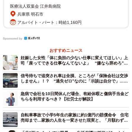
医療法人双葉会 江井島病院
傷病手当金として支給される額は、大まかには「給与の約3
兵庫県 明石市
分の2」です。正確には、支給開始日以前の連続した12カ月
アルバイト・パート：時給1,160円
間の標準報酬月額を平均した額の30分の1（日給相当額）の
3分の2が、休んだ日数分支給されます。
Sponsored by
2．受給期間と「通算化」
おすすめニュース
妊娠した女性「体に負担の少ない仕事に変えてほしい」上
司「座ってできる仕事なんてないよ」 “嫌なら辞めろ”の
受給期間は、支給開始日から通算して1年6カ月です。以前
空気に従いたくありません【社労士が解説】
は「支給開始日から最長1年6カ月」という期間制限があり
信号待ちで追突され車は全損、ところが「保険会社は交渉
ましたが、現在は制度改正により、復職したあとに再度、
しません」！？ “過失ゼロ”なのに「示談は自分で」…直
面した自動車保険の“落とし穴”
同じ病気で休職した場合でも、合計で1年6カ月に達するま
急病で会社を10日間休んだ場合、有給休暇と傷病手当金ど
で受給が可能となりました。
ちらを利用するべき？【社労士が解説】
3．申請の条件
自転車事故で小学5年生の家族に約1億円の賠償命令 住宅
売却まで…家族の人生を一変させた現実と、「月額わずか
数百円」でできた備え【FPが解説】
①業務外の理由による病気やけがの療養中であること（業