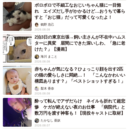
（garage38/stock.adobe.com）
ボロボロで不細工なおじいちゃん猫に一目惚
れ エイズだし手がかかるけど…おうちで暮ら
制度を知ることが「休む勇気」になる
すと「おじ猫」だって可愛くなったよ！
鶴野 浩己
田中さんは、その後、人事担当者と主治医に相談し、傷病
2026.08.08
手当金の申請と自立支援医療の手続きを行いました。「収
2泊3日の東京出張→飼い主さんが不在中ハムス
ターに異変 眉間にできた深いしわ、「急に老
入がゼロになるわけではない」という事実を数字で確認で
けた？」【漫画】
きたことで、ようやく心が落ち着き、治療に専念すること
海川 まこと
ができました。
2026.08.08
赤ちゃんが気になる？ひょっこり顔を出す2匹
「お金のために休めない」という思い込みは、心をより深
の猫の愛らしさに悶絶…！ 「こんなかわいい
構図あります？」「ベストショットすぎる！」
いダメージへと追い込みます。しかし、制度を正しく理解
梨木 香奈
して活用すれば、経済的な基盤をある程度維持したまま、
2026.08.08
療養生活を送ることは十分に可能です。まずは、これらの
酔って転んでアザだらけ ネイルも折れて超悲
「支え」があることを思い出し、一歩を踏み出してみてく
惨 ケガが絶えない夜のお仕事 「病院代」と
数万円を渡す神客も！【現役キャストに取材】
ださい。
たかなし 亜妖
2026.08.07