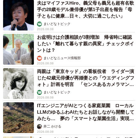
夫はマイファスHiro、義父母も義兄も超有名歌
実際に20代、単身世帯、標準報酬月額24万円（手取り約19
手の28歳モデル兼俳優が第1子出産を報告「母
子ともに健康…日々、大切に過ごしたい」
万円）のケースで、休職1カ月あたりの収支をシミュレーシ
まいどなトピック
ョンしてみましょう。
2026.08.08
お盆明けは介護相談が3割増加 帰省時に確認
・傷病手当金 ＋160000円（標準報酬月額24万円の3
したい「離れて暮らす親の異変」チェックポイ
分の2）
ントは？
・社会保険料 －36000円（健康保険料・厚生年金保
まいどなニュース情報部
2026.08.08
険料の自己負担分）
両親は「東京キッド」の看板役者 ライダー演
・住民税 －12000円（前年の所得に基づく）
じた42歳元俳優が再婚妻との「ウエディングフ
ォト」計画を明言 「センスあるカメラマン求
・医療費 －5000円（自立支援医療を活用）
む」
まいどなトピック
・家賃・光熱費・通信費 －75000円（固定費）
2026.08.08
・食費・雑費 －30000円
ITエンジニアがAIとつくる家庭菜園 ローカル
・収支 ＋2000円
LLMのゆるふわAIたちとお話しながら開墾して
みたら… 夢の「スマートな菜園生活」実現な
るか
社会保険料は滞納することはできません。ただし、会社が
井二 かける
2026.08.08
保険料を一時的に立て替え、後から本人へ請求することも