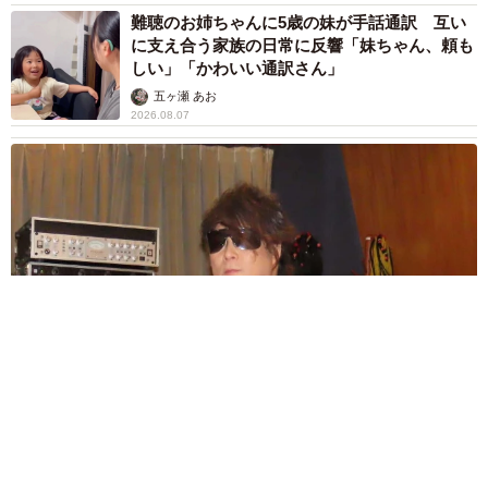
難聴のお姉ちゃんに5歳の妹が手話通訳 互い
に支え合う家族の日常に反響「妹ちゃん、頼も
しい」「かわいい通訳さん」
五ヶ瀬 あお
2026.08.07
ラストライブ控えるT-BOLAN森友嵐士 にしたん社長がTikTok
内で独占インタビュー
まいどなニュース