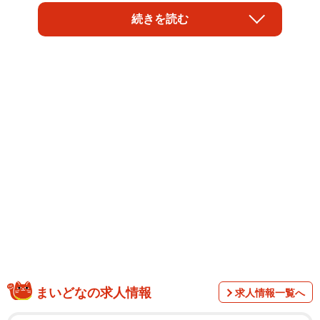
は「うつ病」と診断され、1カ月の自宅療養を指示する診断
続きを読む
書が出ましたが、田中さんの足は止まったままでした。
「生活を維持するために頑張って無理して働いてきたの
に」
まいどなの求人情報
求人情報一覧へ
「給料が入らなくなったら、来月の家賃はどうなる？」