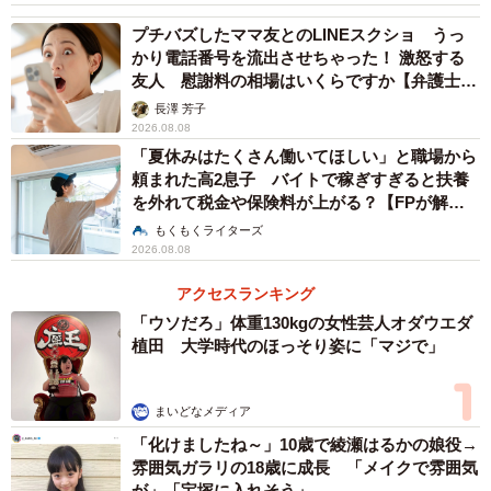
元に入るのは、申請から2週間〜1カ月後になるため、注意
プチバズしたママ友とのLINEスクショ うっ
が必要です。
かり電話番号を流出させちゃった！ 激怒する
友人 慰謝料の相場はいくらですか【弁護士が
申請は「1カ月単位」で区切ることが多いため、休職を開
解説】
長澤 芳子
始した月の翌月、会社の給与締切日が過ぎて「給与が支払
2026.08.08
われていないこと」が証明されたタイミングで、最初の申
「夏休みはたくさん働いてほしい」と職場から
頼まれた高2息子 バイトで稼ぎすぎると扶養
請を行うのがスムーズです。また、長期の休職になる場合
を外れて税金や保険料が上がる？【FPが解
は、1カ月（賃金計算期間）ごとにまとめて申請するのが一
説】
もくもくライターズ
般的です。
2026.08.08
アクセスランキング
スムーズな復帰を支える「リワーク（復職支
「ウソだろ」体重130kgの女性芸人オダウエダ
援）」
植田 大学時代のほっそり姿に「マジで」
復職をする際、いきなりフルタイム勤務に戻ることは再発
のリスクを高めます。それは、自宅生活だけでは対人刺激
まいどなメディア
が少なく、業務における負荷に慣れていない状態であり、
「化けましたね～」10歳で綾瀬はるかの娘役→
「休んだ分を取り戻さなければいけない」「周囲に迷惑を
雰囲気ガラリの18歳に成長 「メイクで雰囲気
が」「宝塚に入れそう」