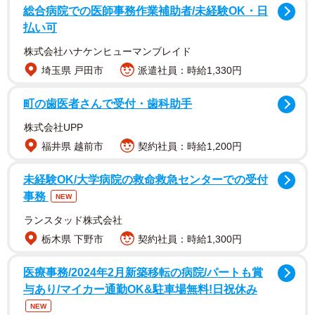
「ケータイ代は？食費は？光熱費は？」
総合病院での医師事務作業補助者/未経験OK・日
「貯金も多くないのに、無収入になったらどうすればいい
払い可
のか…」
株式会社ハナケンヒューマンブレイド
埼玉県 戸田市
派遣社員：時給1,330円
田中さんのように、「休職＝無収入」という恐怖心から、
限界を超えても働き続けてしまう人は少なくありません。
町の歯医者さんで受付・歯科助手
しかし、今の日本の社会保障制度には、心の不調で働けな
株式会社UPP
くなった人を支えるセーフティネットが、いくつもありま
福井県 越前市
契約社員：時給1,200円
す。
未経験OK/大学病院の救命救急センターでの受付
事務
生活の柱となる「傷病手当金」の仕組みと受給条
NEW
件
ランスタッド株式会社
栃木県 下野市
契約社員：時給1,300円
休職中の所得保障として最も重要なのが、健康保険から支
給される「傷病手当金」です。
医療事務/2024年2月新築移転の病院/パートも賞
与あり/マイカー通勤OK&駐車場無料!日祝休み
1．支給される金額の目安
NEW