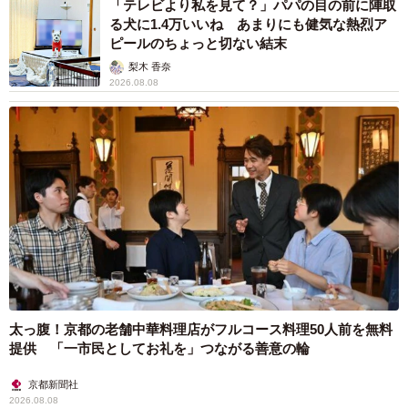
「テレビより私を見て？」パパの目の前に陣取
あります。また、住民税は、お住まいの市区町村の税務課
る犬に1.4万いいね あまりにも健気な熱烈ア
や納税課窓口で減免や分納、徴収猶予について相談するこ
ピールのちょっと切ない結末
とが可能ですが、納付期限が近づく前に手続きを行う必要
梨木 香奈
2026.08.08
があります。
太っ腹！京都の老舗中華料理店がフルコース料理50人前を無料
提供 「一市民としてお礼を」つながる善意の輪
2/2
京都新聞社
お金の問題を解決することが回復につながる※画像はイメージです
2026.08.08