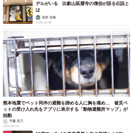
と、自己負担が1割に軽減されます。さらに、世帯の所得に
デルがいる 比叡山延暦寺の僧侶が語る伝説と
は
応じて1カ月あたりの支払上限額が設定されるため、通院回
浅井 佳穂
数が多い月でも一定以上の負担は発生しません。
2026.08.08
申請は、市区町村の福祉窓口で行います。主治医の診断書
（自立支援医療用）が必要となるため、まずは通院先の主
治医と相談することをお勧めします。
長期化した際の備え「障害年金」
療養が長期にわたり、初診の日から1年6カ月経過しても日
常生活に著しい制限がある場合には、障害年金の申請を検
討しましょう。金額は加入期間や過去の報酬額によります
が、傷病手当金の受給期間が終わった後の、非常に重要か
熊本地震でペット同伴の避難を諦める人に胸を痛め… 被災ペ
ットの受け入れ先をアプリに表示する「動物避難所マップ」が
つ長期的な支えとなります。初診日に国民年金に加入して
始動
いたか、厚生年金に加入していたか、あるいは20歳未満で
平藤 清刀
2026.08.08
どちらにも加入していないかで、申請できるものが変わり