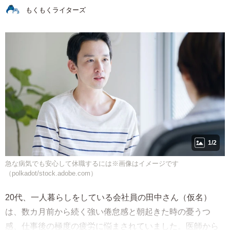
もくもくライターズ
1/2
急な病気でも安心して休職するには※画像はイメージです
（polkadot/stock.adobe.com）
20代、一人暮らしをしている会社員の田中さん（仮名）
は、数カ月前から続く強い倦怠感と朝起きた時の憂うつ
感、仕事後の極度の疲労に悩まされていました。医師から