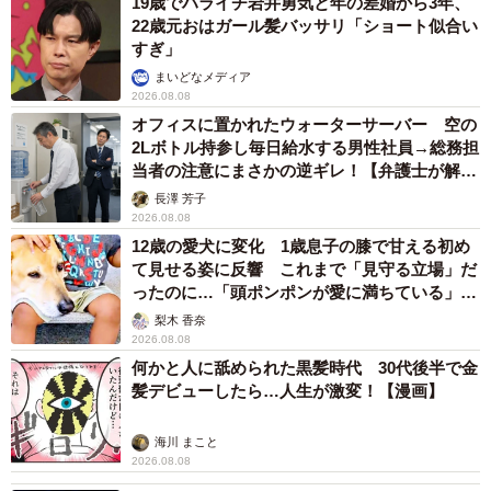
19歳でハライチ岩井勇気と年の差婚から3年、
ます。まずは、お住まいの地域の年金事務所に問い合わせ
22歳元おはガール髪バッサリ「ショート似合い
るのがよいでしょう。
すぎ」
まいどなメディア
◆障害基礎年金
2026.08.08
オフィスに置かれたウォーターサーバー 空の
2Lボトル持参し毎日給水する男性社員→総務担
初診日に国民年金に加入していた（または未加入の20歳未
当者の注意にまさかの逆ギレ！【弁護士が解
満など）場合、申請できます。障害の程度により、1級およ
説】
長澤 芳子
び2級が対象です。
2026.08.08
12歳の愛犬に変化 1歳息子の膝で甘える初め
て見せる姿に反響 これまで「見守る立場」だ
◆障害厚生年金
ったのに…「頭ポンポンが愛に満ちている」
「尊…」
梨木 香奈
初診日に厚生年金に加入していた場合、申請可能です。1
2026.08.08
級〜3級まであり、1級または2級の場合は、障害厚生年金に
何かと人に舐められた黒髪時代 30代後半で金
髪デビューしたら…人生が激変！【漫画】
加えて障害基礎年金の1級または2級も受給することが可能
です。
海川 まこと
2026.08.08
休職中の家計シミュレーション