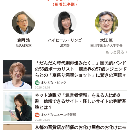
（新着記事順）
し、必要であれば職場への助言も行います。
3．職場復帰支援（企業内）
勤務している会社で、独自に実施されるものです。「試し
森岡 浩
ハイヒール・リンゴ
大江 篤
出勤」「リハビリ出勤」などと言われることもあります。
姓氏研究家
漫才師
園田学園女子大学学長
給与や手当の形態については、その企業の定めるところに
もっと見る
より、このような支援を行っていない企業も多くありま
「だんだん時代劇俳優みたく…」国民的バンド
す。
の55歳ボーカリスト 競馬界の57歳レジェンド
らとの「夏祭り満喫ショット」に驚きの声続々
医療費を3割から1割へ「自立支援医療制度」
まいどなトピック
2026.08.08
うつ病などで継続的な通院が必要な場合、医療費負担を大
ネット通販で「運営者情報」を見る人は約8
割 信頼できるサイト・怪しいサイトの判断基
幅に軽減できるのが「自立支援医療（精神通院医療）」で
準とは？
す。
まいどなニュース情報部
2026.08.08
通常、窓口での自己負担は3割ですが、申請が承認される
京都の百貨店が開催のお化け屋敷のお化けにモ