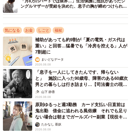
「月8万のパートでは限界…」生活保護に抵抗があったシ
務による病気やけがは労働災害扱いになり、別の制度にな
ングルマザーが受給を決めた、息子の胸が締めつけられる
一言
ります）。
②仕事に就くことができない（労務不能）状態であるこ
と。
気になる
お金
しごと
福祉
③連続する3日間を含む4日以上、仕事を休んでいること
補助があっても約9割が「夏の電気・ガス代は
（最初の3日間は「待機期間」となり、傷病手当金は支給さ
重い」と回答…猛暑でも「冷房を控える」人が
7割超に
れません）。
まいどなデータ
④休職期間中に給与の支払いがないこと（給与がある場合
2026.08.08
でも、傷病手当金額より少ない場合は差額が支給されま
「息子を一人にしてきたんです、帰らない
す）。
と」 施設に入った90歳母、障害のある60歳次
男との暮らしは行き詰まり…【司法書士の現場
から】
山下 静香
4．申請できるタイミング
2026.08.08
原則ゆるっと週3勤務 カード支払い日直前は
傷病手当金を申請できるタイミングは、「欠勤して給与の
鬼出勤 借金に追われる風俗嬢 それでも足り
支払いがなかった期間（実績）」が確定した後に行う「事
ない場合は朝までガールズバー副業【現役キャ
ストに取材】
後申請」が基本となります。つまり傷病手当金が実際に手
たかなし 亜妖
2026.08.08