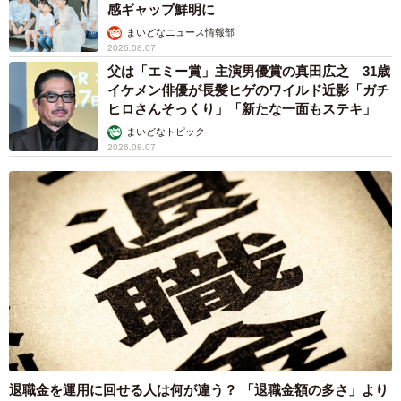
感ギャップ鮮明に
まいどなニュース情報部
2026.08.07
父は「エミー賞」主演男優賞の真田広之 31歳
イケメン俳優が長髪ヒゲのワイルド近影「ガチ
ヒロさんそっくり」「新たな一面もステキ」
まいどなトピック
2026.08.07
退職金を運用に回せる人は何が違う？ 「退職金額の多さ」より