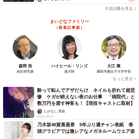
「にゃにゃこを含めて、2匹の地域猫がお店の周辺に来てい
６位以降を見る
ます。毎日、決まった時間にご飯を用意し、周辺の掃除を
し、冬は寝床を用意して見守っています。猫たちは、近所
まいどなファミリー
の方や店に来られるお客様、毎日ここを通る方々に顔を覚
（新着記事順）
えられていて、尾道の風景の一部のような存在になってい
ます」
森岡 浩
ハイヒール・リンゴ
大江 篤
姓氏研究家
漫才師
園田学園女子大学学長
もっと見る
酔って転んでアザだらけ ネイルも折れて超悲
惨 ケガが絶えない夜のお仕事 「病院代」と
数万円を渡す神客も！【現役キャストに取材】
たかなし 亜妖
2026.08.07
乃木坂46賀喜遥香 5年ぶり週チャン表紙 巻
頭グラビアでは激レアなメガネルームウエア姿