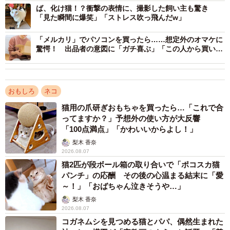
ば、化け猫！？衝撃の表情に、撮影した飼い主も驚き
「見た瞬間に爆笑」「ストレス吹っ飛んだw」
2/6
「メルカリ」でパソコンを買ったら……想定外のオマケに
すやすや眠るにゃにゃこちゃん（画像提供：福直フルーツ 尾道の果物屋
驚愕！ 出品者の意図に「ガチ喜ぶ」「この人から買いた
さん）
い」
ーー撮影時の状況を教えてください。
おもしろ
ネコ
「この日は、店の前を通る観光客の方が、やたらと店側に
猫用の爪研ぎおもちゃを買ったら…「これで合
カメラを向けて撮影されていたので『何だろう？』と思っ
ってますか？」予想外の使い方が大反響
「100点満点」「かわいいからよし！」
たんです。外を見てみたところ、にゃにゃこがマットの上
梨木 香奈
で眠っていました。完全にくつろいでいました。
2026.08.07
猫2匹が段ボール箱の取り合いで「ポコスカ猫
このラグマットは、近所のオーダーラグマットREPOSER
パンチ」の応酬 その後の心温まる結末に「愛
の店主さんが、にゃにゃこをモデルに制作してくださった
～！」「おばちゃん泣きそうや…」
ものなんです。ラグを置いてからは、にゃにゃこ自身もす
梨木 香奈
2026.08.07
っかり気に入ったようで、気づくとその上にいることが多
コガネムシを見つめる猫とパパ、偶然生まれた
く、ほとんど離れなくなりました」