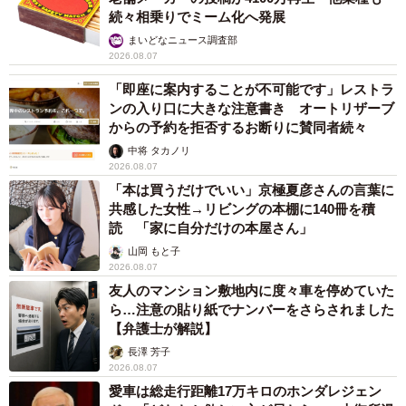
続々相乗りでミーム化へ発展
まいどなニュース調査部
2026.08.07
「即座に案内することが不可能です」レストラ
ンの入り口に大きな注意書き オートリザーブ
からの予約を拒否するお断りに賛同者続々
中将 タカノリ
2026.08.07
「本は買うだけでいい」京極夏彦さんの言葉に
共感した女性→リビングの本棚に140冊を積
読 「家に自分だけの本屋さん」
山岡 もと子
2026.08.07
友人のマンション敷地内に度々車を停めていた
ら…注意の貼り紙でナンバーをさらされました
【弁護士が解説】
長澤 芳子
2026.08.07
愛車は総走行距離17万キロのホンダレジェン