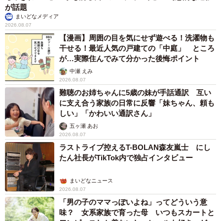
が話題
あたたかいコメントが次々と寄せられています。
まいどなメディア
2026.08.07
「完全にシンクロ」
【漫画】周囲の目を気にせず遊べる！洗濯物も
干せる！最近人気の戸建ての「中庭」 ところ
「猫・オンザ・猫」
が…実際住んでみて分かった後悔ポイント
「立派な観光大使だね」
中瀬 えみ
「模様に合わせて寝てる」
2026.08.07
「すっかり名物猫ちゃんですね」
難聴のお姉ちゃんに5歳の妹が手話通訳 互い
に支え合う家族の日常に反響「妹ちゃん、頼も
「これは写真撮影されても仕方ないですな」
しい」「かわいい通訳さん」
「リアルにゃんこマット！ サイズぴったり」
五ヶ瀬 あお
「かわいいモデルさんがファンサしてたのかww」
2026.08.07
「完全に同化してますやん。素晴らしい立体モデル」
ラストライブ控えるT-BOLAN森友嵐士 にし
たん社長がTikTok内で独占インタビュー
「にゃにゃこさんは外よりのお客様も引き寄せる」
「看板娘のお仕事（寝ながらですが）ごくろうさまです」
まいどなニュース
2026.08.07
「男の子のママっぽいよね」ってどういう意
味？ 女系家族で育った母 いつもスカートと