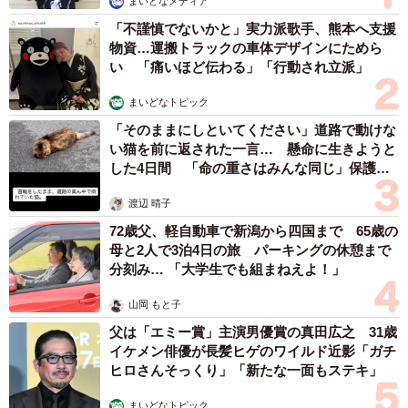
まいどなメディア
「不謹慎でないかと」実力派歌手、熊本へ支援
物資…運搬トラックの車体デザインにためら
い 「痛いほど伝わる」「行動され立派」
まいどなトピック
「そのままにしといてください」道路で動けな
い猫を前に返された一言… 懸命に生きようと
した4日間 「命の重さはみんな同じ」保護団
体代表の訴え
渡辺 晴子
72歳父、軽自動車で新潟から四国まで 65歳の
母と2人で3泊4日の旅 パーキングの休憩まで
3/6
分刻み… 「大学生でも組まねえよ！」
猫じゃらしで遊ぶにゃにゃこちゃん（画像提供：福直フルーツ 尾道の果
山岡 もと子
物屋さん）
父は「エミー賞」主演男優賞の真田広之 31歳
イケメン俳優が長髪ヒゲのワイルド近影「ガチ
ーー他の地域猫も来るのでしょうか。
ヒロさんそっくり」「新たな一面もステキ」
まいどなトピック