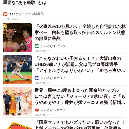
重要な“ある経験”とは
まいどなニュース情報部
2026.08.07
「火事以来10カ月ぶり」全焼した自宅訪れた林
家ぺー 内装も壁も取り払われスケルトン状態
の部屋に呆然
まいどなトピック
2026.08.07
「こんなかわいい子おるん！？」大阪出身の
UHB26歳アナが話題…父は元プロ野球選手
「アイドルさんよりかわいい」「めちゃ爽や
か」
まいどなメディア
2026.08.07
世界一周中に3度も出会った運命的カップル
口では言えない「ジョージアの熱い夜」に「も
うやめぇや！」藤井が猛ツッコミ連発【新婚さ
ん】
まいどなニュース
2026.08.07
「国産マッチでもバズりたい」願いかなった！
老舗メーカーの投稿が4100万再生 他業種も