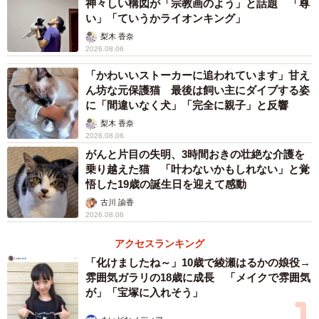
神々しい構図が「宗教画のよう」と話題 「尊
い」「ていうかライオンキング」
ーーとても“人馴れ”しているんですね。
梨木 香奈
2026.08.06
「にゃにゃこと関わり始めたのは5年前になります。人間に
「かわいいストーカーに追われています」甘え
ん坊な元保護猫 最後は飼い主にダイブする姿
は馴れていて、よく店先であのように過ごしています。写
に「間違いなく犬」「完全に親子」と反響
真を撮られても、ほとんど動じません」
梨木 香奈
2026.08.06
がんと片目の失明、3時間おきの壮絶な介護を
乗り越えた猫 「叶わないかもしれない」と覚
悟した19歳の誕生日を迎えて感動
古川 諭香
2026.08.06
アクセスランキング
「化けましたね～」10歳で綾瀬はるかの娘役→
雰囲気ガラリの18歳に成長 「メイクで雰囲気
が」「宝塚に入れそう」