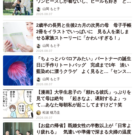
ワンピースしか着ないし、ヒールも好き どの
へんが…
山岡 もと子
2026.08.07
2歳半の長男と生後2カ月の次男の母 母子手帳
2冊をイラストでいっぱいに 見る人を楽しま
せる家族ストーリーに「かわいすぎる！」
山岡 もと子
2026.08.07
「ちょっとババロアみたい」パートナーの誕生
日に手作りトートバッグ 完成まで1年 淡い
藍染めに漂うクラゲ よく見ると…「センスす
ごい」
山岡 もと子
2026.08.07
【漫画】大学生息子の「頼れる彼氏」っぷりを
見て母は絶句 「起きなよ、遅刻するよ」っ
て…あなた毎朝私が起こしてますけど？笑
松波 穂乃圭
2026.08.07
【お盆の帰省】既婚女性の半数以上が「日常よ
り疲れる」 気遣いや準備で深まる夫婦の温度