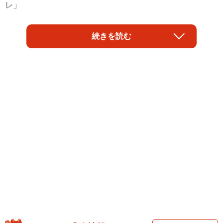
レ」
そんなコメントが添えられた動画がXで話題です。投稿した
続きを読む
のは、広島県尾道市で70年以上続く果物専門店「福直フル
ーツ」の公式アカウント（@FukunaoFruits）。店先に置か
れた木製ベンチの上には、ぺたんと寝そべった猫の姿が描
かれたラグマットが敷かれています。