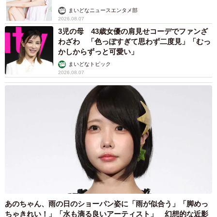
まいどなニュースエンタメ部
2026.08.07
3児の母 43歳女優の肩見せコーデでファンざ
わざわ 「色っぽすぎて思わず二度見」「むっ
かしからずっと可愛い」
まいどなトピック
2026.08.07
4/6
寝そべるにゃにゃこちゃん（画像提供：福直フルーツ 尾道の果物屋さ
ん）
今年のゴールデンウィークには、全国に広がる「福直フル
ーツ」のフォロワーさんたちが、にゃにゃこちゃん、そし
あのちゃん、雨の日のショーパン姿に「雨が似合う」「脚めっ
て尾道の猫たちに会いに来てくれたそう。この投稿には、
ちゃきれい！」「水も滴る良いアーティスト」 幻想的な近影