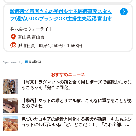
診療所で患者さんの受付をする医療事務スタッ
フ/週払いOK/ブランクOK/主婦主夫活躍/富山市
株式会社ウォーライト
富山県 富山市
派遣社員：時給1,250円～1,563円
Sponsored by
おすすめニュース
【写真】ラグマットの猫と全く同じポーズで寝転ぶにゃに
ゃこちゃん「完全に同化」
【動画】マットの猫とリアル猫、こんなに重なることがあ
るのですね…
色づいたコキアの絶景と同化する柴犬が話題 もふもふシ
ョットに6.4万いいね「ど、どこだ！！」「これ全部、柴
では？」