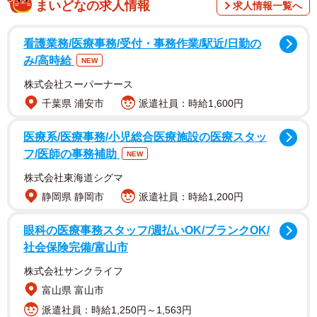
まいどなの求人情報
求人情報一覧へ
そのうえにはーーなんと、地域で見守られているキジトラ
看護業務/医療事務/受付・事務作業/駅近/日勤の
猫の「にゃにゃこ」ちゃんが、ラグマットにぴったりとお
み/高時給
NEW
さまってすやすや…。これには観光客も思わず、撮影せず
株式会社スーパーナース
にはいられなかった様子。当の猫はまったく気にせず、気
千葉県 浦安市
派遣社員：時給1,600円
持ち良さそうに眠っています。
医療系/医療事務/小児総合医療施設の医療スタッ
この投稿は1.7万件超の“いいね”を集め、「猫・オンザ・
フ/医師の事務補助
NEW
猫」「完全に同化してますやん（笑）」「看板娘のお仕事
株式会社東海道シグマ
ごくろうさま」など、ほっこりする声が寄せられていま
静岡県 静岡市
派遣社員：時給1,200円
す。さっそく、お話を伺いました。
眼科の医療事務スタッフ/週払いOK/ブランクOK/
社会保険完備/富山市
「何だろう？」 店にカメラを向ける人が続々
株式会社サンクライフ
富山県 富山市
派遣社員：時給1,250円～1,563円