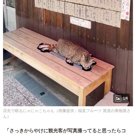
1/6
店先で眠るにゃにゃこちゃん（画像提供：福直フルーツ 尾道の果物屋さ
ん）
「さっきからやけに観光客が写真撮ってると思ったらコ