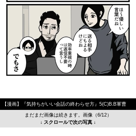
【漫画】『気持ちがいい会話の終わらせ方』5(C)B.B軍曹
まだまだ画像は続きます。画像（6/12）
↓ スクロールで次の写真 ↓