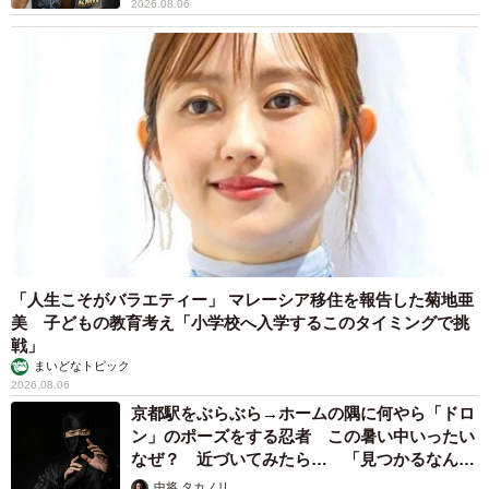
2026.08.06
「人生こそがバラエティー」 マレーシア移住を報告した菊地亜
美 子どもの教育考え「小学校へ入学するこのタイミングで挑
戦」
まいどなトピック
2026.08.06
京都駅をぶらぶら→ホームの隅に何やら「ドロ
ン」のポーズをする忍者 この暑い中いったい
なぜ？ 近づいてみたら… 「見つかるなんて
未熟」
中将 タカノリ