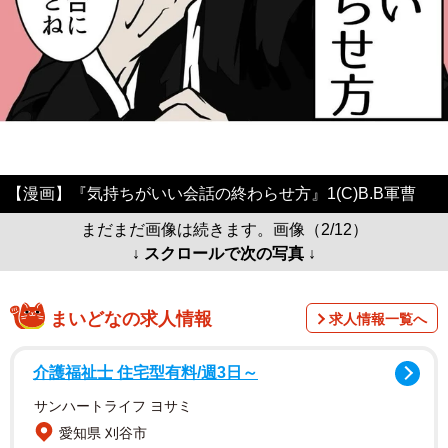
【漫画】『気持ちがいい会話の終わらせ方』1(C)B.B軍曹
まだまだ画像は続きます。画像（2/12）
↓ スクロールで次の写真 ↓
まいどなの求人情報
求人情報一覧へ
介護福祉士 住宅型有料/週3日～
サンハートライフ ヨサミ
愛知県 刈谷市