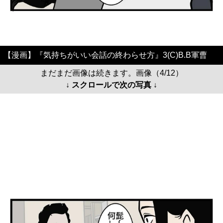
【漫画】『気持ちがいい会話の終わらせ方』3(C)B.B軍曹
まだまだ画像は続きます。画像（4/12）
↓ スクロールで次の写真 ↓