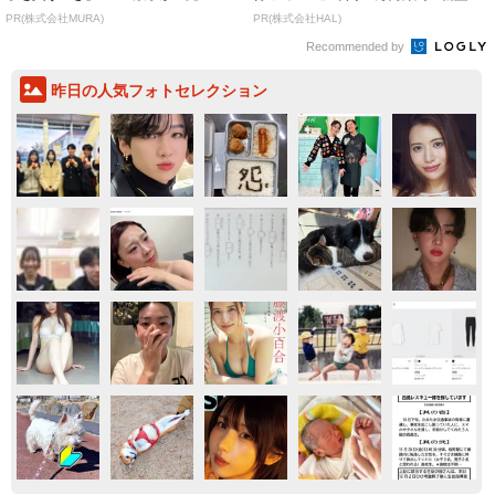
致」する方...
バコ
PR(株式会社MURA)
PR(株式会社HAL)
Recommended by
昨日の人気フォトセレクション