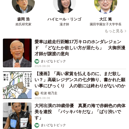
森岡 浩
ハイヒール・リンゴ
大江 篤
姓氏研究家
漫才師
園田学園女子大学学長
もっと見る
愛車は総走行距離17万キロのホンダレジェン
ド 「どなたか欲しい方が居たら」 大御所漫
才師が譲渡の意向
まいどなトピック
2026.08.06
【漫画】「高い家賃を払えるのに、まだ欲し
い？」高級レジデンスの七夕飾り、書かれた願
い事にびっくり 人の欲には終わりがないのか
松波 穂乃圭
2026.08.06
大河出演の39歳俳優 真夏の海で赤銅色の肉体
美を連投 「バッキバキだな」「ばり渋いで
す」
まいどなトピック