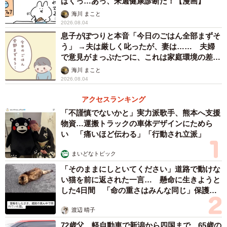
ぱくっ…あっ、来週健康診断だ！【漫画】
海川 まこと
2026.08.04
息子がぽつりと本音「今日のごはん全部まずそ
う」 →夫は厳しく叱ったが、妻は…… 夫婦
で意見がまっぷたつに、これは家庭環境の差？
【漫画】
海川 まこと
2026.08.04
アクセスランキング
「不謹慎でないかと」実力派歌手、熊本へ支援
物資…運搬トラックの車体デザインにためら
い 「痛いほど伝わる」「行動され立派」
まいどなトピック
「そのままにしといてください」道路で動けな
い猫を前に返された一言… 懸命に生きようと
した4日間 「命の重さはみんな同じ」保護団
体代表の訴え
渡辺 晴子
72歳父、軽自動車で新潟から四国まで 65歳の