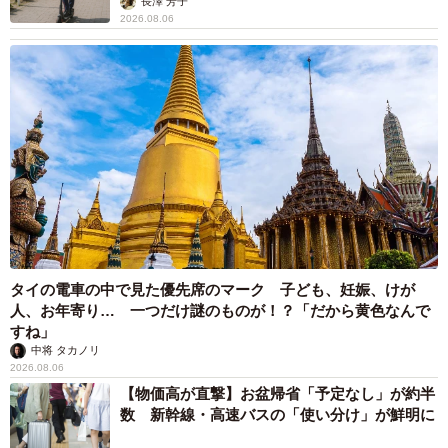
長澤 芳子
2026.08.06
タイの電車の中で見た優先席のマーク 子ども、妊娠、けが
人、お年寄り… 一つだけ謎のものが！？「だから黄色なんで
すね」
中将 タカノリ
2026.08.06
【物価高が直撃】お盆帰省「予定なし」が約半
数 新幹線・高速バスの「使い分け」が鮮明に