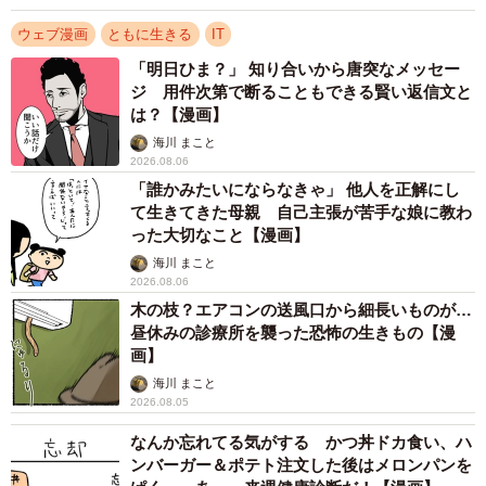
ウェブ漫画
ともに生きる
IT
「明日ひま？」 知り合いから唐突なメッセー
ジ 用件次第で断ることもできる賢い返信文と
は？【漫画】
海川 まこと
2026.08.06
「誰かみたいにならなきゃ」 他人を正解にし
て生きてきた母親 自己主張が苦手な娘に教わ
った大切なこと【漫画】
海川 まこと
2026.08.06
木の枝？エアコンの送風口から細長いものが…
昼休みの診療所を襲った恐怖の生きもの【漫
画】
海川 まこと
2026.08.05
なんか忘れてる気がする かつ丼ドカ食い、ハ
ンバーガー＆ポテト注文した後はメロンパンを