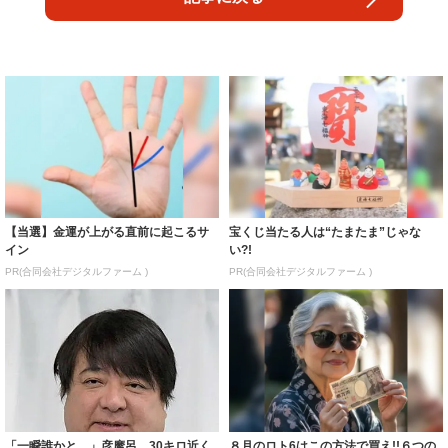
【当選】金運が上がる直前に起こるサ
宝くじ当たる人は“たまたま”じゃな
イン
い?!
PR(合同会社デジタルファーム )
PR(合同会社デジタルファーム )
「一瞬誰かと…」彦摩呂、30キロ近く
８月のロト6はこの方法で買え!!６つの