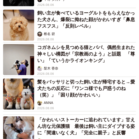
2026.08.06
飼い主が食べているヨーグルトをもらえなかっ
た犬さん、爆裂に拗ねた顔がかわいすぎ「鼻息
フスフス」「反則レベル」
椎名 碧
2026.08.06
コガネムシを見つめる猫とパパ、偶然生まれた
神々しい構図が「宗教画のよう」と話題 「尊
い」「ていうかライオンキング」
梨木 香奈
2026.08.06
髪をバッサリと切った飼い主が帰宅すると→愛
犬たちの反応に「ワンコ様でも戸惑うのね
（笑）」「困り顔がかわいい」
ANNA
2026.08.06
「かわいいストーカーに追われています」甘え
ん坊な元保護猫 最後は飼い主にダイブする姿
に「間違いなく犬」「完全に親子」と反響