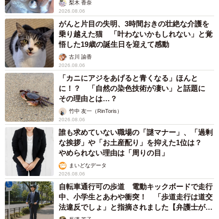
梨木 香奈
2026.08.06
がんと片目の失明、3時間おきの壮絶な介護を
乗り越えた猫 「叶わないかもしれない」と覚
悟した19歳の誕生日を迎えて感動
古川 諭香
2026.08.06
「カニにアジをあげると青くなる」ほんと
に！？ 「自然の染色技術が凄い」と話題に
その理由とは…？
竹中 友一（RinToris）
2026.08.06
誰も求めていない職場の「謎マナー」、「過剰
な挨拶」や「お土産配り」を抑えた1位は？
やめられない理由は「周りの目」
まいどなデータ
2026.08.06
自転車通行可の歩道 電動キックボードで走行
中、小学生とあわや衝突！ 「歩道走行は道交
法違反でしょ」と指摘されました【弁護士が解
説】