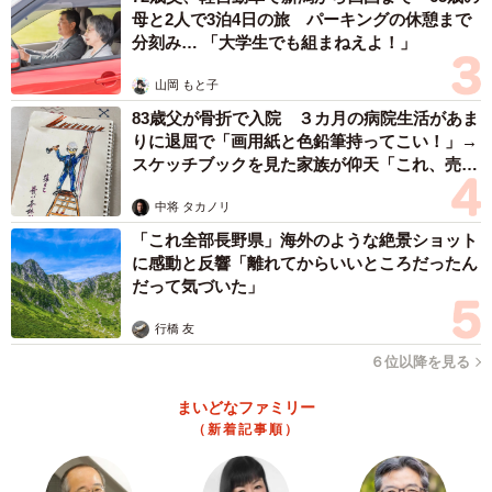
母と2人で3泊4日の旅 パーキングの休憩まで
分刻み… 「大学生でも組まねえよ！」
山岡 もと子
83歳父が骨折で入院 ３カ月の病院生活があま
りに退屈で「画用紙と色鉛筆持ってこい！」→
スケッチブックを見た家族が仰天「これ、売れ
ますよ…」
中将 タカノリ
「これ全部長野県」海外のような絶景ショット
に感動と反響「離れてからいいところだったん
だって気づいた」
行橋 友
６位以降を見る
まいどなファミリー
（新着記事順）