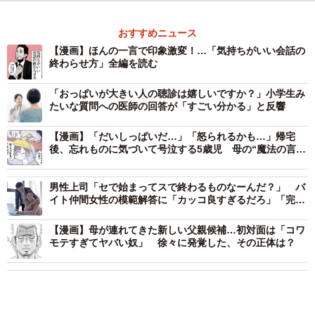
おすすめニュース
【漫画】ほんの一言で印象激変！…「気持ちがいい会話の
終わらせ方」全編を読む
「おっぱいが大きい人の聴診は嬉しいですか？」小学生み
たいな質問への医師の回答が「すごい分かる」と反響
【漫画】「だいしっぱいだ…」「怒られるかも…」帰宅
後、忘れものに気づいて号泣する5歳児 母の“魔法の言
葉”が心をほどいた瞬間
男性上司「セで始まってスで終わるものなーんだ？」 バ
イト仲間女性の模範解答に「カッコ良すぎるだろ」「完璧
な返し！」
【漫画】母が連れてきた新しい父親候補…初対面は「コワ
モテすぎてヤバい奴」 徐々に発覚した、その正体は？