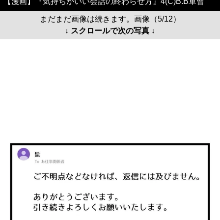
【漫画】『気持ちがいい会話の終わらせ方』4(C)B.B軍曹
まだまだ画像は続きます。画像（5/12）
↓ スクロールで次の写真 ↓