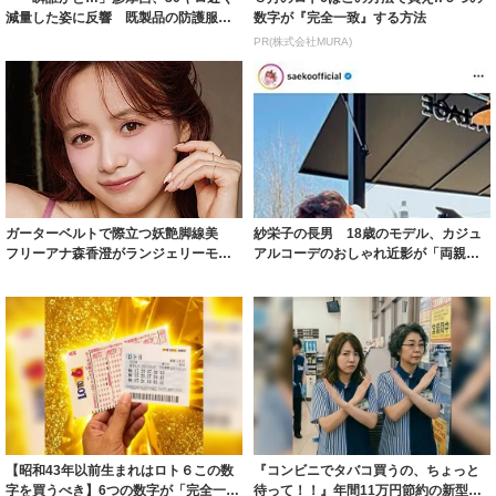
減量した姿に反響 既製品の防護服が
数字が『完全一致』する方法
着られると...
PR(株式会社MURA)
ガーターベルトで際立つ妖艶脚線美
紗栄子の長男 18歳のモデル、カジュ
フリーアナ森香澄がランジェリーモデ
アルコーデのおしゃれ近影が「両親の
ルに ｢PE...
いいとこ取...
【昭和43年以前生まれはロト６この数
『コンビニでタバコ買うの、ちょっと
字を買うべき】6つの数字が「完全一
待って！！』年間11万円節約の新型タ