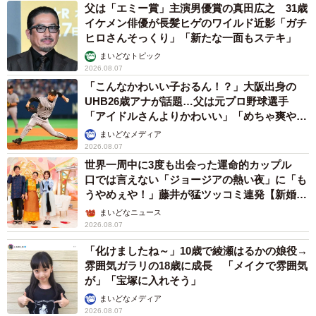
父は「エミー賞」主演男優賞の真田広之 31歳
イケメン俳優が長髪ヒゲのワイルド近影「ガチ
ヒロさんそっくり」「新たな一面もステキ」
まいどなトピック
2026.08.07
「こんなかわいい子おるん！？」大阪出身の
UHB26歳アナが話題…父は元プロ野球選手
「アイドルさんよりかわいい」「めちゃ爽や
か」
まいどなメディア
2026.08.07
世界一周中に3度も出会った運命的カップル
口では言えない「ジョージアの熱い夜」に「も
うやめぇや！」藤井が猛ツッコミ連発【新婚さ
ん】
まいどなニュース
2026.08.07
「化けましたね～」10歳で綾瀬はるかの娘役→
雰囲気ガラリの18歳に成長 「メイクで雰囲気
が」「宝塚に入れそう」
まいどなメディア
2026.08.07