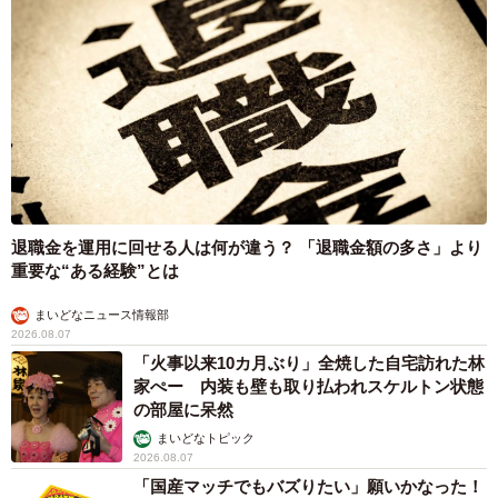
退職金を運用に回せる人は何が違う？ 「退職金額の多さ」より
重要な“ある経験”とは
まいどなニュース情報部
2026.08.07
「火事以来10カ月ぶり」全焼した自宅訪れた林
家ぺー 内装も壁も取り払われスケルトン状態
の部屋に呆然
まいどなトピック
2026.08.07
「国産マッチでもバズりたい」願いかなった！