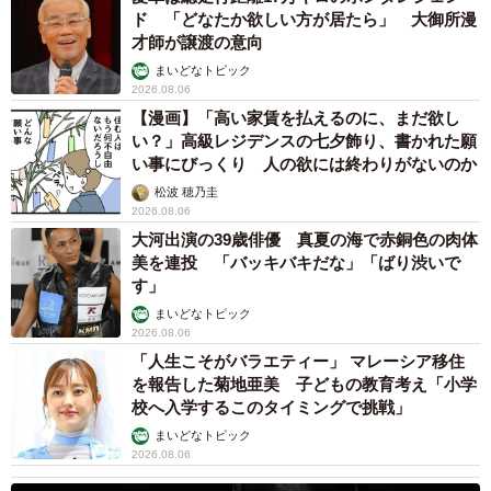
ド 「どなたか欲しい方が居たら」 大御所漫
才師が譲渡の意向
まいどなトピック
2026.08.06
【漫画】「高い家賃を払えるのに、まだ欲し
い？」高級レジデンスの七夕飾り、書かれた願
い事にびっくり 人の欲には終わりがないのか
松波 穂乃圭
2026.08.06
大河出演の39歳俳優 真夏の海で赤銅色の肉体
美を連投 「バッキバキだな」「ばり渋いで
す」
まいどなトピック
2026.08.06
「人生こそがバラエティー」 マレーシア移住
を報告した菊地亜美 子どもの教育考え「小学
校へ入学するこのタイミングで挑戦」
まいどなトピック
2026.08.06