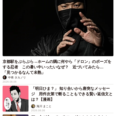
京都駅をぶらぶら→ホームの隅に何やら「ドロン」のポーズを
する忍者 この暑い中いったいなぜ？ 近づいてみたら…
「見つかるなんて未熟」
中将 タカノリ
2026.08.06
「明日ひま？」 知り合いから唐突なメッセー
ジ 用件次第で断ることもできる賢い返信文と
は？【漫画】
海川 まこと
2026.08.06