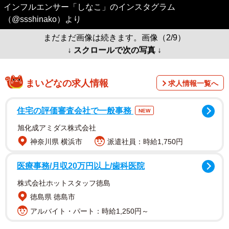
インフルエンサー「しなこ」のインスタグラム
（@ssshinako）より
まだまだ画像は続きます。画像（2/9）
↓ スクロールで次の写真 ↓
まいどなの求人情報
求人情報一覧へ
住宅の評価審査会社で一般事務
NEW
旭化成アミダス株式会社
神奈川県 横浜市
派遣社員：時給1,750円
医療事務/月収20万円以上/歯科医院
株式会社ホットスタッフ徳島
徳島県 徳島市
アルバイト・パート：時給1,250円～