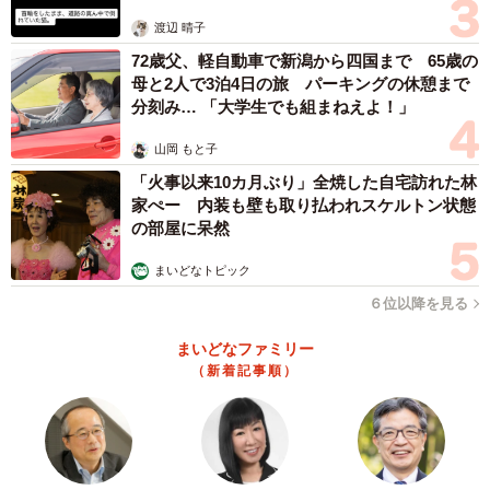
体代表の訴え
渡辺 晴子
72歳父、軽自動車で新潟から四国まで 65歳の
母と2人で3泊4日の旅 パーキングの休憩まで
分刻み… 「大学生でも組まねえよ！」
山岡 もと子
「火事以来10カ月ぶり」全焼した自宅訪れた林
家ぺー 内装も壁も取り払われスケルトン状態
の部屋に呆然
まいどなトピック
６位以降を見る
まいどなファミリー
（新着記事順）