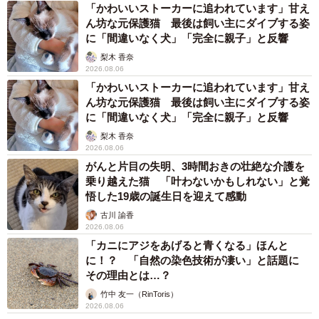
「かわいいストーカーに追われています」甘え
ん坊な元保護猫 最後は飼い主にダイブする姿
に「間違いなく犬」「完全に親子」と反響
梨木 香奈
2026.08.06
「かわいいストーカーに追われています」甘え
ん坊な元保護猫 最後は飼い主にダイブする姿
に「間違いなく犬」「完全に親子」と反響
梨木 香奈
2026.08.06
がんと片目の失明、3時間おきの壮絶な介護を
乗り越えた猫 「叶わないかもしれない」と覚
悟した19歳の誕生日を迎えて感動
古川 諭香
2026.08.06
「カニにアジをあげると青くなる」ほんと
に！？ 「自然の染色技術が凄い」と話題に
その理由とは…？
竹中 友一（RinToris）
2026.08.06