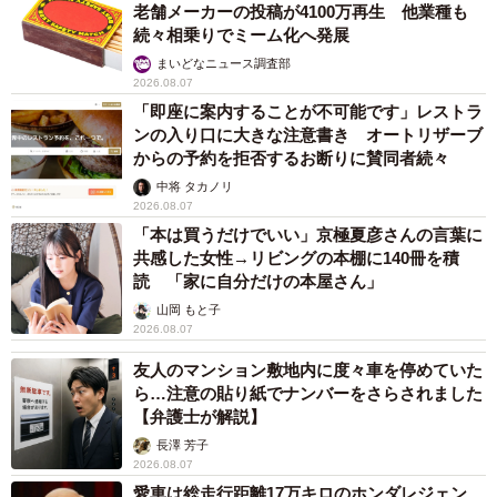
老舗メーカーの投稿が4100万再生 他業種も
続々相乗りでミーム化へ発展
まいどなニュース調査部
2026.08.07
「即座に案内することが不可能です」レストラ
ンの入り口に大きな注意書き オートリザーブ
からの予約を拒否するお断りに賛同者続々
中将 タカノリ
2026.08.07
「本は買うだけでいい」京極夏彦さんの言葉に
共感した女性→リビングの本棚に140冊を積
読 「家に自分だけの本屋さん」
山岡 もと子
2026.08.07
友人のマンション敷地内に度々車を停めていた
ら…注意の貼り紙でナンバーをさらされました
【弁護士が解説】
長澤 芳子
2026.08.07
愛車は総走行距離17万キロのホンダレジェン