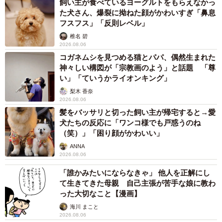
飼い主が食べているヨーグルトをもらえなかっ
た犬さん、爆裂に拗ねた顔がかわいすぎ「鼻息
フスフス」「反則レベル」
椎名 碧
2026.08.06
コガネムシを見つめる猫とパパ、偶然生まれた
神々しい構図が「宗教画のよう」と話題 「尊
い」「ていうかライオンキング」
梨木 香奈
2026.08.06
髪をバッサリと切った飼い主が帰宅すると→愛
犬たちの反応に「ワンコ様でも戸惑うのね
（笑）」「困り顔がかわいい」
ANNA
2026.08.06
「誰かみたいにならなきゃ」 他人を正解にし
て生きてきた母親 自己主張が苦手な娘に教わ
った大切なこと【漫画】
海川 まこと
2026.08.06