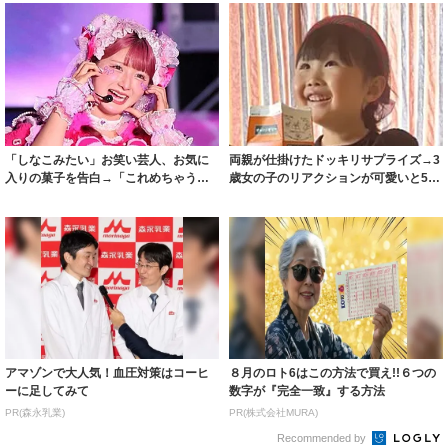
「しなこみたい」お笑い芸人、お気に
両親が仕掛けたドッキリサプライズ→3
入りの菓子を告白→「これめちゃう
歳女の子のリアクションが可愛いと500
ま」「過去一好...
万再生...
アマゾンで大人気！血圧対策はコーヒ
８月のロト6はこの方法で買え!!６つの
ーに足してみて
数字が『完全一致』する方法
PR(森永乳業)
PR(株式会社MURA)
Recommended by