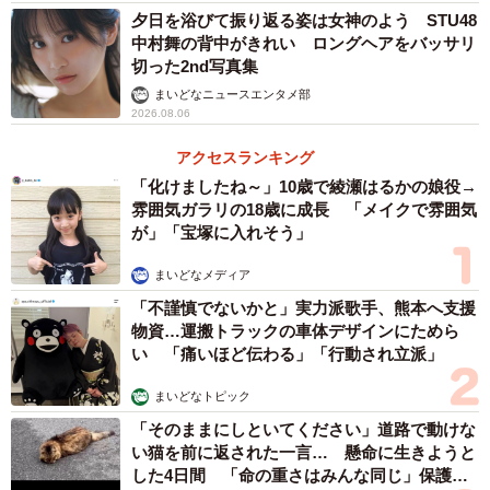
夕日を浴びて振り返る姿は女神のよう STU48
中村舞の背中がきれい ロングヘアをバッサリ
切った2nd写真集
まいどなニュースエンタメ部
2026.08.06
アクセスランキング
「化けましたね～」10歳で綾瀬はるかの娘役→
雰囲気ガラリの18歳に成長 「メイクで雰囲気
が」「宝塚に入れそう」
まいどなメディア
「不謹慎でないかと」実力派歌手、熊本へ支援
物資…運搬トラックの車体デザインにためら
い 「痛いほど伝わる」「行動され立派」
まいどなトピック
「そのままにしといてください」道路で動けな
い猫を前に返された一言… 懸命に生きようと
した4日間 「命の重さはみんな同じ」保護団