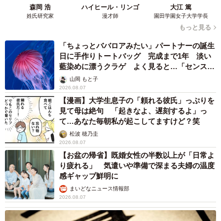
森岡 浩
ハイヒール・リンゴ
大江 篤
姓氏研究家
漫才師
園田学園女子大学学長
もっと見る
「ちょっとババロアみたい」パートナーの誕生
日に手作りトートバッグ 完成まで1年 淡い
藍染めに漂うクラゲ よく見ると…「センスす
ごい」
山岡 もと子
2026.08.07
【漫画】大学生息子の「頼れる彼氏」っぷりを
見て母は絶句 「起きなよ、遅刻するよ」っ
て…あなた毎朝私が起こしてますけど？笑
松波 穂乃圭
2026.08.07
【お盆の帰省】既婚女性の半数以上が「日常よ
り疲れる」 気遣いや準備で深まる夫婦の温度
感ギャップ鮮明に
まいどなニュース情報部
2026.08.07