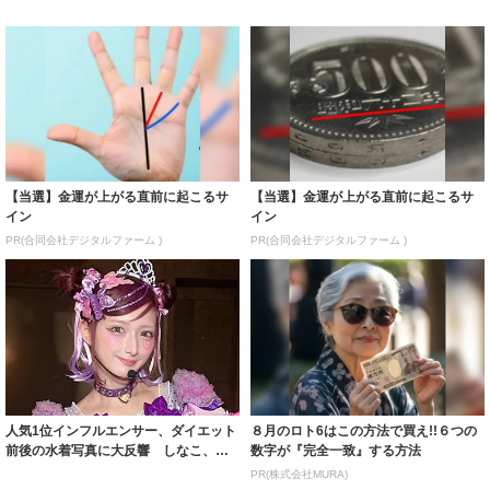
【当選】金運が上がる直前に起こるサ
【当選】金運が上がる直前に起こるサ
イン
イン
PR(合同会社デジタルファーム )
PR(合同会社デジタルファーム )
人気1位インフルエンサー、ダイエット
８月のロト6はこの方法で買え!!６つの
前後の水着写真に大反響 しなこ、筋
数字が『完全一致』する方法
トレ効果で...
PR(株式会社MURA)