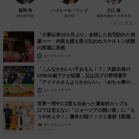
森岡 浩
ハイヒール・リンゴ
大江 篤
姓氏研究家
漫才師
園田学園女子大学学長
もっと見る
「火事以来10カ月ぶり」全焼した自宅訪れた林
家ぺー 内装も壁も取り払われスケルトン状態
の部屋に呆然
まいどなトピック
2026.08.07
「こんなかわいい子おるん！？」大阪出身の
UHB26歳アナが話題…父は元プロ野球選手
「アイドルさんよりかわいい」「めちゃ爽や
か」
まいどなメディア
2026.08.07
世界一周中に3度も出会った運命的カップル
口では言えない「ジョージアの熱い夜」に「も
うやめぇや！」藤井が猛ツッコミ連発【新婚さ
ん】
まいどなニュース
2026.08.07