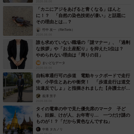
2026.08.06
「カニにアジをあげると青くなる」ほんと
に！？ 「自然の染色技術が凄い」と話題に
その理由とは…？
竹中 友一（RinToris）
2026.08.06
誰も求めていない職場の「謎マナー」、「過剰
な挨拶」や「お土産配り」を抑えた1位は？
やめられない理由は「周りの目」
まいどなデータ
2026.08.06
自転車通行可の歩道 電動キックボードで走行
中、小学生とあわや衝突！ 「歩道走行は道交
法違反でしょ」と指摘されました【弁護士が解
説】
長澤 芳子
2026.08.06
タイの電車の中で見た優先席のマーク 子ど
も、妊娠、けが人、お年寄り… 一つだけ謎の
ものが！？「だから黄色なんですね」
中将 タカノリ