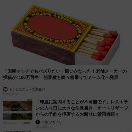
「国産マッチでもバズりたい」願いかなった！老舗メーカーの
投稿が4100万再生 他業種も続々相乗りでミーム化へ発展
まいどなニュース調査部
2026.08.07
「即座に案内することが不可能です」レストラ
ンの入り口に大きな注意書き オートリザーブ
からの予約を拒否するお断りに賛同者続々
中将 タカノリ
2026.08.07