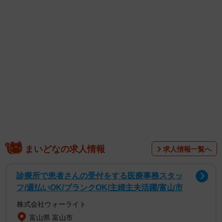
に、驚きの声が上がった。「いいね」が1.6万件を超えるな
ど広く拡散されている。
投稿には「スゴい綺麗な筋肉」「こういう引き締まった体
に憧れる」「三角筋の盛り上がりがガチすぎる。素晴らし
い」といったコメントが寄せられた。
まいどなの求人情報
求人情報一覧へ
診療所で患者さんの受付をする医療事務スタッ
フ/週払いOK/ブランクOK/主婦主夫活躍/富山市
株式会社ウォーライト
富山県 富山市