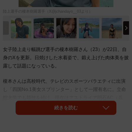
陸上選手の榎本樹羅選手（X@jchandayo__03より）
女子陸上走り幅跳び選手の榎本樹羅さん（23）が22日、自
身のXを更新。日焼けした水着姿で、鍛え上げた肉体美を披
露して話題になっている。
榎本さんは高校時代、テレビのスポーツバラエティに出演
し「四国No.1美女スプリンター」として一躍有名に。立命
館大学でも競技を続け、現在はアストライア明石AC（兵
庫）に所属する。
続きを読む
榎本さんは投稿で「えっと、本当に私ってムキ子なんです
ね^^;」とし、水着姿を披露。肩周りの筋肉や割れた腹筋