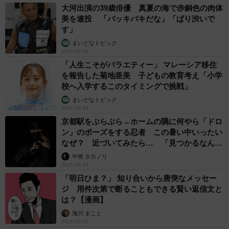
大河出演の39歳俳優 真夏の海で赤銅色の肉体
美を連投 「バッキバキだな」「ばり渋いで
す」
まいどなトピック
2026.08.06
「人生こそがバラエティー」 マレーシア移住
を報告した菊地亜美 子どもの教育考え「小学
校へ入学するこのタイミングで挑戦」
まいどなトピック
2026.08.06
京都駅をぶらぶら→ホームの隅に何やら「ドロ
ン」のポーズをする忍者 この暑い中いったい
なぜ？ 近づいてみたら… 「見つかるなんて
未熟」
中将 タカノリ
2026.08.06
「明日ひま？」 知り合いから唐突なメッセー
ジ 用件次第で断ることもできる賢い返信文と
は？【漫画】
海川 まこと
2026.08.06