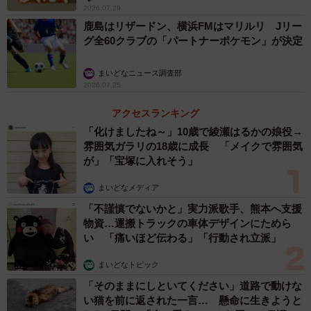
2026.07.29
鹿島はリザードン、横浜FMはマリルリ Jリー
グ全60クラブの「パートナーポケモン」が決定
まいどなニュース調査部
2026.07.25
アクセスランキング
「化けましたね～」10歳で綾瀬はるかの娘役→
雰囲気ガラリの18歳に成長 「メイクで雰囲気
が」「宝塚に入れそう」
まいどなメディア
「不謹慎でないかと」実力派歌手、熊本へ支援
物資…運搬トラックの車体デザインにためら
い 「痛いほど伝わる」「行動され立派」
まいどなトピック
「そのままにしといてください」道路で動けな
い猫を前に返された一言… 懸命に生きようと