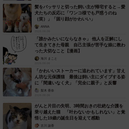
髪をバッサリと切った飼い主が帰宅すると→愛
犬たちの反応に「ワンコ様でも戸惑うのね
（笑）」「困り顔がかわいい」
ANNA
2026.08.06
「誰かみたいにならなきゃ」 他人を正解にし
て生きてきた母親 自己主張が苦手な娘に教わ
った大切なこと【漫画】
海川 まこと
2026.08.06
「かわいいストーカーに追われています」甘え
ん坊な元保護猫 最後は飼い主にダイブする姿
に「間違いなく犬」「完全に親子」と反響
梨木 香奈
2026.08.06
がんと片目の失明、3時間おきの壮絶な介護を
乗り越えた猫 「叶わないかもしれない」と覚
悟した19歳の誕生日を迎えて感動
古川 諭香