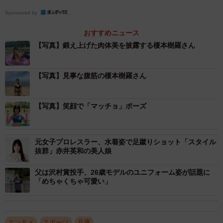
Sponsored by
おすすめニュース
【写真】鍛え上げた肉体美を披露する榎本樹羅さん
【写真】見事な腹筋の榎本樹羅さん
【写真】笑顔で「マッチョ」ポーズ
元女子プロレスラー、水着姿で足蹴りショット「スタイル
抜群」赤井英和の美人娘
父は沢村賞投手、26歳モデルのユニフォーム姿が話題に
「めちゃくちゃ可愛い」
エンタメ
スポーツ
兵庫