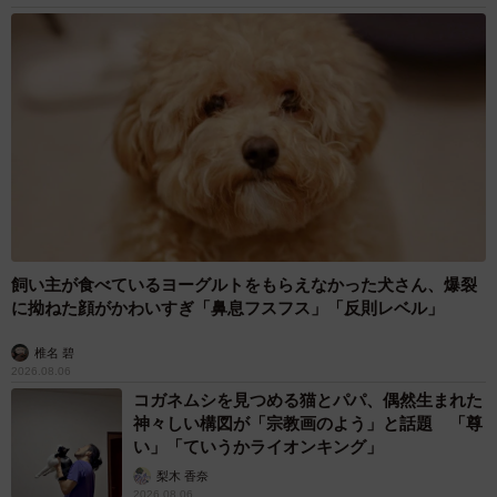
飼い主が食べているヨーグルトをもらえなかった犬さん、爆裂
に拗ねた顔がかわいすぎ「鼻息フスフス」「反則レベル」
椎名 碧
2026.08.06
コガネムシを見つめる猫とパパ、偶然生まれた
神々しい構図が「宗教画のよう」と話題 「尊
い」「ていうかライオンキング」
梨木 香奈
2026.08.06