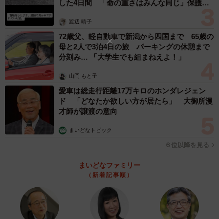
した4日間 「命の重さはみんな同じ」保護団
体代表の訴え
渡辺 晴子
72歳父、軽自動車で新潟から四国まで 65歳の
母と2人で3泊4日の旅 パーキングの休憩まで
分刻み… 「大学生でも組まねえよ！」
山岡 もと子
愛車は総走行距離17万キロのホンダレジェン
ド 「どなたか欲しい方が居たら」 大御所漫
才師が譲渡の意向
まいどなトピック
６位以降を見る
まいどなファミリー
（新着記事順）