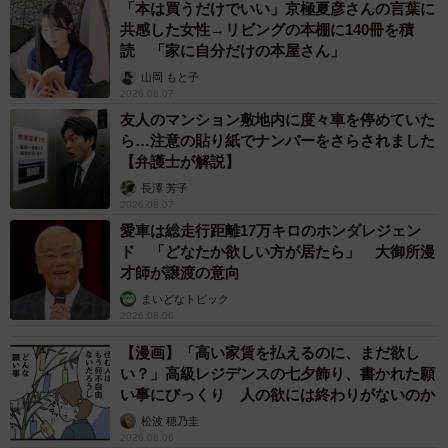
「本は買うだけでいい」京極夏彦さんの言葉に
共感した女性→リビングの本棚に140冊を積
読 「家に自分だけの本屋さん」
山岡 もと子
2026.08.07
友人のマンション敷地内に度々車を停めていた
ら…注意の貼り紙でナンバーをさらされました
【弁護士が解説】
長澤 芳子
2026.08.07
愛車は総走行距離17万キロのホンダレジェン
ド 「どなたか欲しい方が居たら」 大御所漫
才師が譲渡の意向
まいどなトピック
2026.08.06
【漫画】「高い家賃を払えるのに、まだ欲し
い？」高級レジデンスの七夕飾り、書かれた願
い事にびっくり 人の欲には終わりがないのか
松波 穂乃圭
2026.08.06