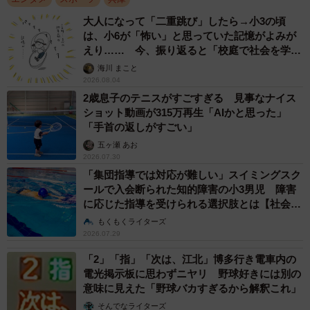
大人になって「二重跳び」したら→小3の頃
は、小6が「怖い」と思っていた記憶がよみが
えり…… 今、振り返ると「校庭で社会を学ん
でいった」【漫画】
海川 まこと
2026.08.04
2歳息子のテニスがすごすぎる 見事なナイス
ショット動画が315万再生「AIかと思った」
「手首の返しがすごい」
五ヶ瀬 あお
2026.07.30
「集団指導では対応が難しい」スイミングスク
ールで入会断られた知的障害の小3男児 障害
に応じた指導を受けられる選択肢とは【社会福
祉士が解説】
もくもくライターズ
2026.07.29
「2」「指」「次は、江北」博多行き電車内の
電光掲示板に思わずニヤリ 野球好きには別の
意味に見えた「野球バカすぎるから解釈これ」
そんでなライターズ