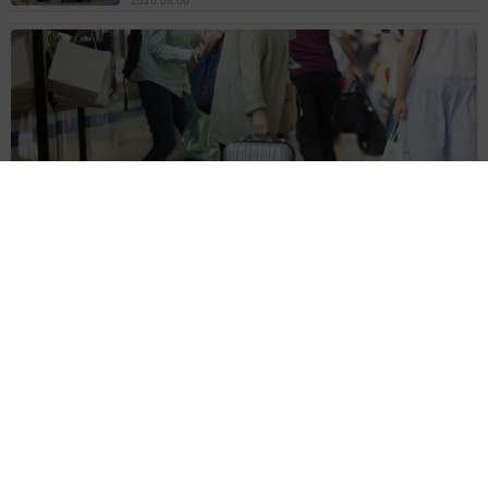
2026.08.06
【物価高が直撃】お盆帰省「予定なし」が約半数 新幹線・高
速バスの「使い分け」が鮮明に
まいどなニュース情報部
2026.08.06
83歳父が骨折で入院 ３カ月の病院生活があま
りに退屈で「画用紙と色鉛筆持ってこい！」→
スケッチブックを見た家族が仰天「これ、売れ
ますよ…」
中将 タカノリ