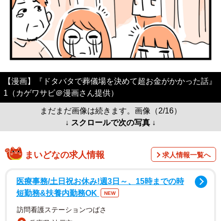
【漫画】『ドタバタで葬儀場を決めて超お金がかかった話』
1（カゲワサビ＠漫画さん提供）
まだまだ画像は続きます。画像（2/16）
↓ スクロールで次の写真 ↓
まいどなの求人情報
求人情報一覧へ
医療事務/土日祝お休み!週3日～、15時までの時
短勤務&扶養内勤務OK
NEW
訪問看護ステーションつばさ