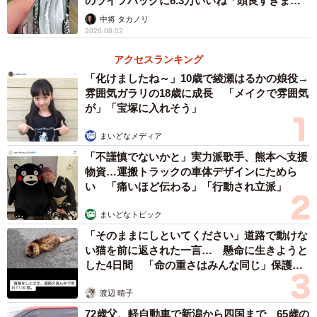
のライフハックに6.3万いいね「頭良すぎま
す」
中将 タカノリ
2026.08.02
アクセスランキング
「化けましたね～」10歳で綾瀬はるかの娘役→
雰囲気ガラリの18歳に成長 「メイクで雰囲気
が」「宝塚に入れそう」
まいどなメディア
「不謹慎でないかと」実力派歌手、熊本へ支援
物資…運搬トラックの車体デザインにためら
い 「痛いほど伝わる」「行動され立派」
まいどなトピック
「そのままにしといてください」道路で動けな
い猫を前に返された一言… 懸命に生きようと
した4日間 「命の重さはみんな同じ」保護団
体代表の訴え
渡辺 晴子
72歳父、軽自動車で新潟から四国まで 65歳の