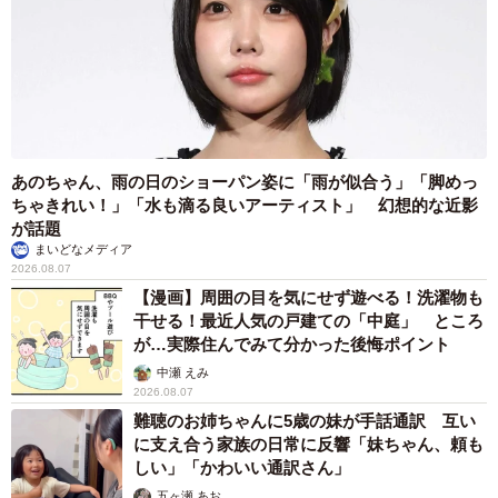
あのちゃん、雨の日のショーパン姿に「雨が似合う」「脚めっ
ちゃきれい！」「水も滴る良いアーティスト」 幻想的な近影
が話題
まいどなメディア
2026.08.07
【漫画】周囲の目を気にせず遊べる！洗濯物も
干せる！最近人気の戸建ての「中庭」 ところ
が…実際住んでみて分かった後悔ポイント
中瀬 えみ
2026.08.07
難聴のお姉ちゃんに5歳の妹が手話通訳 互い
に支え合う家族の日常に反響「妹ちゃん、頼も
しい」「かわいい通訳さん」
五ヶ瀬 あお