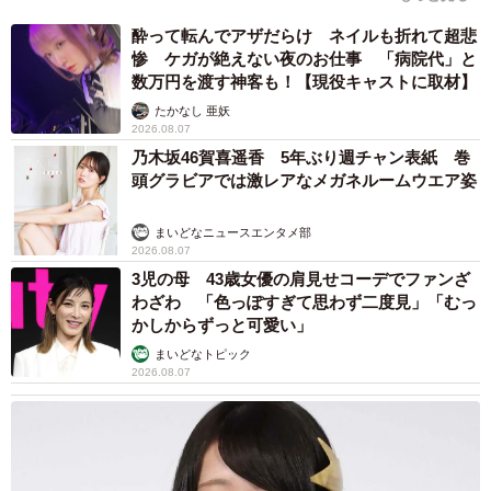
酔って転んでアザだらけ ネイルも折れて超悲
惨 ケガが絶えない夜のお仕事 「病院代」と
数万円を渡す神客も！【現役キャストに取材】
たかなし 亜妖
2026.08.07
乃木坂46賀喜遥香 5年ぶり週チャン表紙 巻
頭グラビアでは激レアなメガネルームウエア姿
まいどなニュースエンタメ部
2026.08.07
3児の母 43歳女優の肩見せコーデでファンざ
わざわ 「色っぽすぎて思わず二度見」「むっ
かしからずっと可愛い」
まいどなトピック
2026.08.07