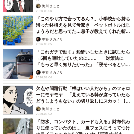
海川 まこと
2026.08.06
「このやり方で合ってるん？」小学校から持ち
帰った鉢植えを見て母驚き ペットボトルはじ
ょうろだと思ってた…息子が教えてくれた斬新
な水やりとは
中将 タカノリ
2026.08.05
「これガチで効く」船酔いしたときに試したら
→5回も嘔吐していたのに…… 対策法に
「もっと早く知りたかった」「寝そべるといい
らしい」
中将 タカノリ
2026.08.04
欠点や問題行動「根はいい人だから」のフォロ
ーにモヤモヤ 「見えている幹が腐っていたら
どうしようもない」の切り返しにスカッ！【漫
画】
海川 まこと
2026.08.02
「防水、コンパクト、カードも入る」財布代わ
りに使っていたのは… 夏フェスにうってつけ