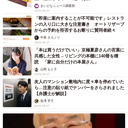
まいどなニュース調査部
2026.08.07
「即座に案内することが不可能です」レストラ
ンの入り口に大きな注意書き オートリザーブ
からの予約を拒否するお断りに賛同者続々
中将 タカノリ
2026.08.07
「本は買うだけでいい」京極夏彦さんの言葉に
共感した女性→リビングの本棚に140冊を積
読 「家に自分だけの本屋さん」
山岡 もと子
2026.08.07
友人のマンション敷地内に度々車を停めていた
ら…注意の貼り紙でナンバーをさらされました
【弁護士が解説】
長澤 芳子
2026.08.07