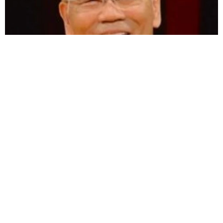
愛車は総走行距離17万キロのホンダレジェンド 「どなたか欲
しい方が居たら」 大御所漫才師が譲渡の意向
まいどなトピック
2026.08.06
【漫画】「高い家賃を払えるのに、まだ欲し
い？」高級レジデンスの七夕飾り、書かれた願
い事にびっくり 人の欲には終わりがないのか
松波 穂乃圭
2026.08.06
大河出演の39歳俳優 真夏の海で赤銅色の肉体
美を連投 「バッキバキだな」「ばり渋いで