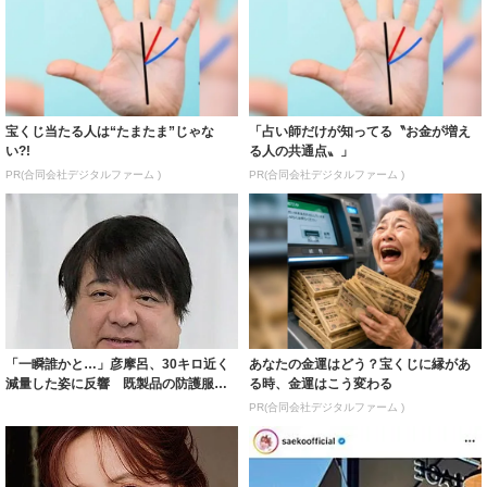
宝くじ当たる人は“たまたま”じゃな
「占い師だけが知ってる〝お金が増え
い?!
る人の共通点〟」
PR(合同会社デジタルファーム )
PR(合同会社デジタルファーム )
「一瞬誰かと…」彦摩呂、30キロ近く
あなたの金運はどう？宝くじに縁があ
減量した姿に反響 既製品の防護服が
る時、金運はこう変わる
着られると...
PR(合同会社デジタルファーム )