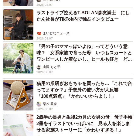
2026.08.07
ラストライブ控えるT-BOLAN森友嵐士 にし
たん社長がTikTok内で独占インタビュー
まいどなニュース
2026.08.07
「男の子のママっぽいよね」ってどういう意
味？ 女系家族で育った母 いつもスカートと
ワンピースしか着ないし、ヒールも好き どの
へんが…
山岡 もと子
2026.08.07
猫用の爪研ぎおもちゃを買ったら…「これで合
ってますか？」予想外の使い方が大反響
「100点満点」「かわいいからよし！」
梨木 香奈
2026.08.07
2歳半の長男と生後2カ月の次男の母 母子手帳
2冊をイラストでいっぱいに 見る人を楽しま
せる家族ストーリーに「かわいすぎる！」