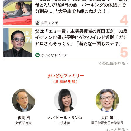
母と2人で3泊4日の旅 パーキングの休憩まで
分刻み… 「大学生でも組まねえよ！」
山岡 もと子
父は「エミー賞」主演男優賞の真田広之 31歳
イケメン俳優が長髪ヒゲのワイルド近影「ガチ
ヒロさんそっくり」「新たな一面もステキ」
まいどなトピック
６位以降を見る
まいどなファミリー
（新着記事順）
森岡 浩
ハイヒール・リンゴ
大江 篤
姓氏研究家
漫才師
園田学園女子大学学長
もっと見る