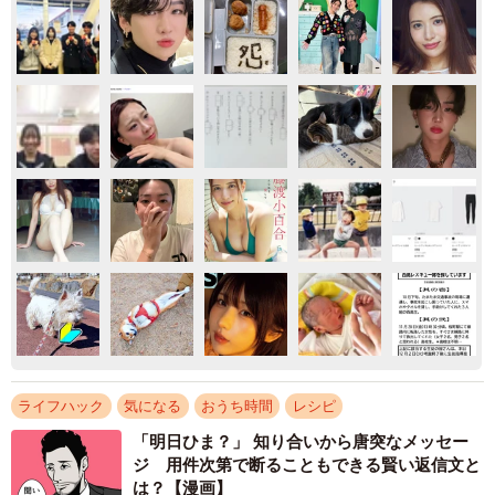
ライフハック
気になる
おうち時間
レシピ
「明日ひま？」 知り合いから唐突なメッセー
ジ 用件次第で断ることもできる賢い返信文と
は？【漫画】