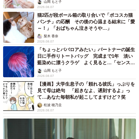
山岡 もと子
2026.08.07
猫2匹が段ボール箱の取り合いで「ポコスカ猫
パンチ」の応酬 その後の心温まる結末に「愛
～！」「おばちゃん泣きそうや…」
梨木 香奈
2026.08.07
「ちょっとババロアみたい」パートナーの誕生
日に手作りトートバッグ 完成まで1年 淡い
藍染めに漂うクラゲ よく見ると…「センスす
ごい」
山岡 もと子
2026.08.07
【漫画】大学生息子の「頼れる彼氏」っぷりを
見て母は絶句 「起きなよ、遅刻するよ」っ
て…あなた毎朝私が起こしてますけど？笑
松波 穂乃圭
2026.08.07