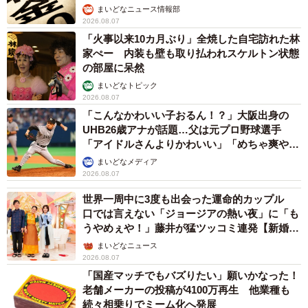
まいどなニュース情報部
2026.08.07
「火事以来10カ月ぶり」全焼した自宅訪れた林
家ぺー 内装も壁も取り払われスケルトン状態
の部屋に呆然
まいどなトピック
2026.08.07
「こんなかわいい子おるん！？」大阪出身の
UHB26歳アナが話題…父は元プロ野球選手
「アイドルさんよりかわいい」「めちゃ爽や
か」
まいどなメディア
2026.08.07
世界一周中に3度も出会った運命的カップル
口では言えない「ジョージアの熱い夜」に「も
うやめぇや！」藤井が猛ツッコミ連発【新婚さ
ん】
まいどなニュース
2026.08.07
「国産マッチでもバズりたい」願いかなった！
老舗メーカーの投稿が4100万再生 他業種も
続々相乗りでミーム化へ発展