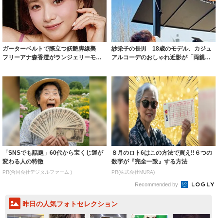
ガーターベルトで際立つ妖艶脚線美
紗栄子の長男 18歳のモデル、カジュ
フリーアナ森香澄がランジェリーモデ
アルコーデのおしゃれ近影が「両親の
ルに ｢PE...
いいとこ取...
「SNSでも話題」60代から宝くじ運が
８月のロト6はこの方法で買え!!６つの
変わる人の特徴
数字が『完全一致』する方法
PR(合同会社デジタルファーム )
PR(株式会社MURA)
Recommended by
昨日の人気フォトセレクション