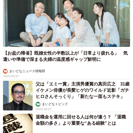
【お盆の帰省】既婚女性の半数以上が「日常より疲れる」 気
遣いや準備で深まる夫婦の温度感ギャップ鮮明に
まいどなニュース情報部
2026.08.07
父は「エミー賞」主演男優賞の真田広之 31歳
イケメン俳優が長髪ヒゲのワイルド近影「ガチ
ヒロさんそっくり」「新たな一面もステキ」
まいどなトピック
2026.08.07
退職金を運用に回せる人は何が違う？ 「退職
金額の多さ」より重要な“ある経験”とは