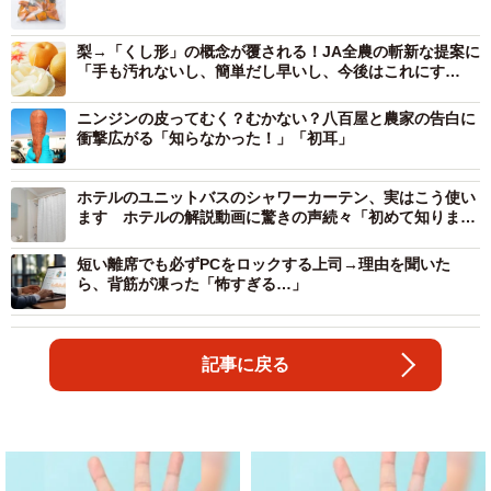
梨→「くし形」の概念が覆される！JA全農の斬新な提案に
「手も汚れないし、簡単だし早いし、今後はこれにす
る！」
ニンジンの皮ってむく？むかない？八百屋と農家の告白に
衝撃広がる「知らなかった！」「初耳」
ホテルのユニットバスのシャワーカーテン、実はこう使い
ます ホテルの解説動画に驚きの声続々「初めて知りまし
た」
短い離席でも必ずPCをロックする上司→理由を聞いた
ら、背筋が凍った「怖すぎる…」
記事に戻る