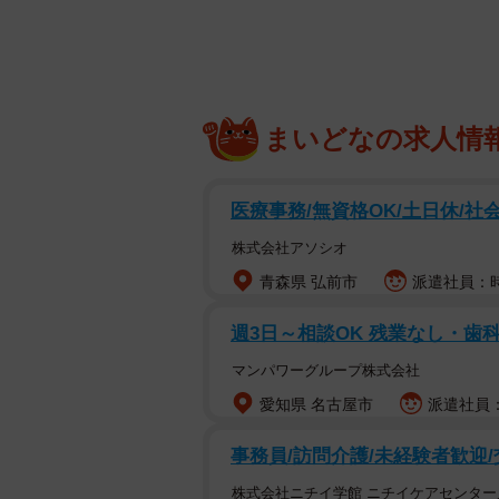
【かぼちゃの裏技1】美味しい
まずは、かぼちゃの選び方です。今回
いるかぼちゃの場合です。
まいどなの求人情
ホクホクとした食感と優しい甘さが
・色が鮮やか
・種が詰まっている
医療事務/無資格OK/土日休/社
の2つだそう。
株式会社アソシオ
青森県 弘前市
派遣社員：時給
農林水産省所管の「農畜産業振興機
んどは「西洋かぼちゃ」。西洋カボ
週3日～相談OK 残業なし・歯
レンジ色」を目安に選んでみましょ
マンパワーグループ株式会社
【かぼちゃの裏技2】切り方
愛知県 名古屋市
派遣社員：
事務員/訪問介護/未経験者歓迎
株式会社ニチイ学館 ニチイケアセンター