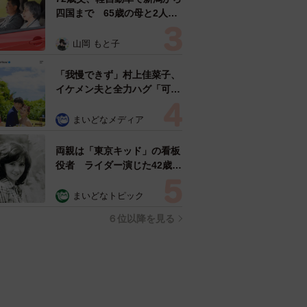
四国まで 65歳の母と2人で
3泊4日の旅 パーキングの休
憩まで分刻み… 「大学生で
山岡 もと子
も組まねえよ！」
「我慢できず」村上佳菜子、
イケメン夫と全力ハグ「可愛
いふたり」「素敵なご夫婦」
まいどなメディア
両親は「東京キッド」の看板
役者 ライダー演じた42歳元
俳優が再婚妻との「ウエディ
ングフォト」計画を明言
まいどなトピック
「センスあるカメラマン求
６位以降を見る
む」