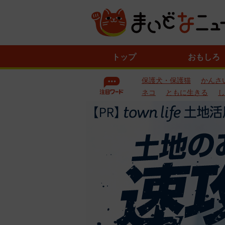
ニ
トップ
おもしろ
ュ
ー
保護犬・保護猫
かんさ
ス
一
ネコ
ともに生きる
し
覧