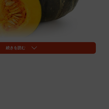
続きを読む
1/3
※画像はイメージです（Nishihama/stock.adobe.com）
邪をひかない」といわれるため、「冬野菜」だと思われ
。2～3ヵ月かけて追熟させることでおいしさが増す野菜
期を「旬」というため、かぼちゃの旬は「秋から冬」な
美味しく食べるための調理ポイントや保存方法の裏技
PVALUOFFICIAL）が動画でわかりやすく紹介して