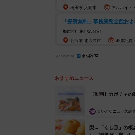
埼玉県 入間市
アルバイト・
「寮費無料」事務業務全般および
株式会社BREXA Next
北海道 北広島市
派遣社員：
Sponsored by
おすすめニュース
【動画】カボチャの
まいどなニュース調
梨→「くし形」の概
し、簡単だし早いし