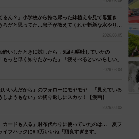
2026.08.06
ちゃの裏技3選」
tatus/1853029449367015704
てるん？」小学校から持ち帰った鉢植えを見て母驚き
うろだと思ってた…息子が教えてくれた斬新な水やりと
ぼちゃ」「四季の野菜の健康と栄養」
2026.08.05
9952.pdf
320.pdf
船酔いしたときに試したら→5回も嘔吐していたの
もっと早く知りたかった」「寝そべるといいらしい」
2026.08.04
はいい人だから」のフォローにモヤモヤ 「見えている
うしようもない」の切り返しにスカッ！【漫画】
2026.08.02
、カードも入る」財布代わりに使っていたのは… 夏フ
ライフハックに6.3万いいね「頭良すぎます」