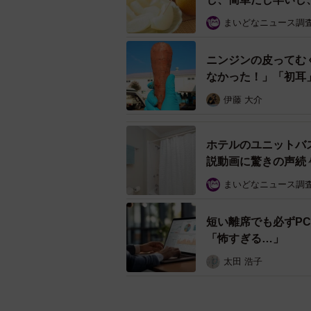
硬いかぼちゃはどうやっ
まいどなニュース調
次に切り方です。硬くて切れない場合
ジで1分ほど加熱すると切りやすく
ニンジンの皮ってむ
ゃの断面を下にすると切りやすいと
なかった！」「初耳
よ。種はスプーンで中心に集めるよ
伊藤 大介
【かぼちゃの裏技3】保存方法
ホテルのユニットバ
説動画に驚きの声続
まいどなニュース調
短い離席でも必ずP
「怖すぎる…」
太田 浩子