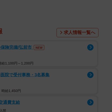
選び方
紹介されているのは、2分の1や4分の1にカットされて
報
味わえる美味しいかぼちゃの選び方のポイントは、
求人情報一覧へ
会保険完備/弘前市
NEW
1,100円～1,200円
構」によると、野菜売り場で並んでいるかぼちゃのほと
チャの実の色は「オレンジ」なので、「鮮やかな濃いオ
科医院で受付事務・3名募集
う。
時給1,450円
/交通費支給
入間