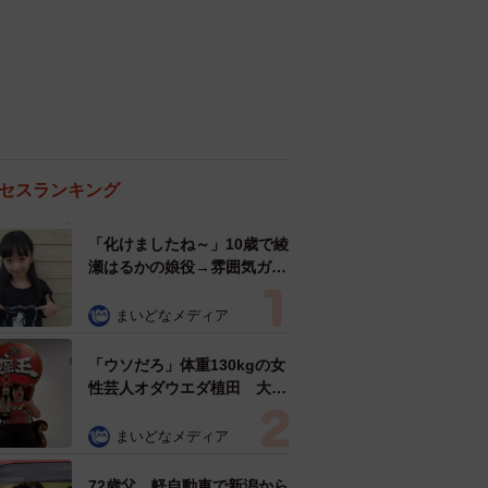
セスランキング
「化けましたね～」10歳で綾
瀬はるかの娘役→雰囲気ガラ
リの18歳に成長 「メイクで
雰囲気が」「宝塚に入れそ
まいどなメディア
う」
「ウソだろ」体重130kgの女
性芸人オダウエダ植田 大学
時代のほっそり姿に「マジ
で」
まいどなメディア
72歳父、軽自動車で新潟から