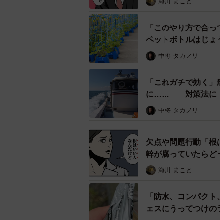
海川 まこと
【イオントップバリュ公式X】「かぼ
https://x.com/TOPVALUOFFICIAL/s
「このやり方で合っ
▽参考
ペットボトルはじょ
独立行政法人 農畜産業振興機構「か
は
中将 タカノリ
https://www.alic.go.jp/content/00124
https://www.alic.go.jp/content/001197
「これガチで効く」
に…… 対策法に「
中将 タカノリ
欠点や問題行動「根
幹が腐っていたらど
海川 まこと
「防水、コンパクト
ェスにうってつけの