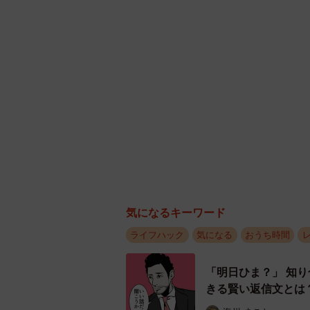
かぼちゃの保存方法は？※画像はイメー
最後の裏技は保存方法です。
冷蔵する場合：水分をしっかり拭き
気になるキーワード
冷凍する場合：用途別に切ってジッ
ライフハック
気になる
おうち時間
動画では、「色々な料理にどうぞ」
ダ」や「かぼちゃグラタン」の動画
「明日ひま？」 知
きる賢い返信文とは
▽出典