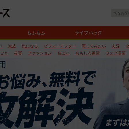
もふもふ
ライフハック
い
家族
気になる
ビフォーアフター
買ってみたい
夫婦
ごと
災害
ファッション
住まい
おもしろ動画
ウェブ漫画