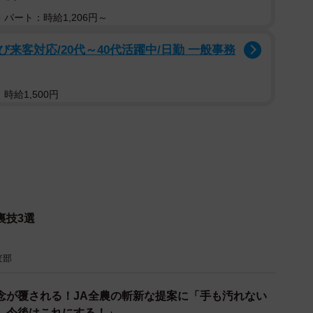
パート：時給1,206円～
来客対応/20代～40代活躍中/日勤 一般事務
時給1,500円
裏技3選
査部
2/3
念が覆される！JA全農の斬新な提案に「手も汚れない
、今後はこれにする！」