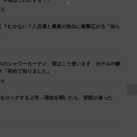
て切る？※画像はイメージです（PhotoAC）
査部
は、かぼちゃを濡らしてラップをして、600Wのレン
なるそうです。グラグラして安定しない場合は、かぼち
く？むかない？八百屋と農家の告白に衝撃広がる「知ら
のこと。包丁の根元付近で切ると切りやすいそうです
」
うにすると簡単に外れるとのことです。
スのシャワーカーテン、実はこう使います ホテルの解
々「初めて知りました」
査部
Cをロックする上司→理由を聞いたら、背筋が凍った