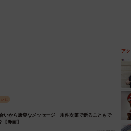
アク
3/3
ジです（nothing1223/stock.adobe.com）
取りラップをして保存する
パーバッグで保存
レシピ
というコメントともに、美味しそうな「かぼちゃサラ
があげられています。
り合いから唐突なメッセージ 用件次第で断ることもで
？【漫画】