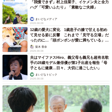
「我慢できず」村上佳菜子、イケメン夫と全力
https://www.instagram.com/matatabi_omaneki/
ハグ「可愛いふたり」「素敵なご夫婦」
▽またたび招会ホームページ
https://www.matatabi-shoukai.com/
まいどなメディア
2026.08.08
12歳の愛犬に変化 1歳息子の膝で甘える初め
て見せる姿に反響 これまで「見守る立場」だ
ったのに…「頭ポンポンが愛に満ちている」
「尊…」
梨木 香奈
2026.08.08
夫はマイファスHiro、義父母も義兄も超有名歌
手の28歳モデル兼俳優が第1子出産を報告「母
子ともに健康…日々、大切に過ごしたい」
まいどなトピック
2026.08.08