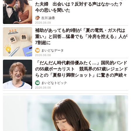
た夫婦 出会いは？反対する声はなかった？
今の思いを聞いた
古川 諭香
2026.08.09
補助があっても約9割が「夏の電気・ガス代は
重い」と回答…猛暑でも「冷房を控える」人が
7割超に
4/14
まいどなデータ
特別なんて嘘だよ～（お招き猫のまたたびさん提供）
2026.08.08
「だんだん時代劇俳優みたく…」国民的バンド
どんな年齢でも見た目でも、誰よりも自分は魅力
の55歳ボーカリスト 競馬界の57歳レジェンド
らとの「夏祭り満喫ショット」に驚きの声続々
的だ！と、胸を張って欲しい
まいどなトピック
―同作を描こうと思われたきっかけや、作品に込めた思い
2026.08.08
を教えてください。
ここ最近、いろんな女性と出会う機会に恵まれました。
その中で、ひとり。とてもキレイな方なのにご自身の年齢