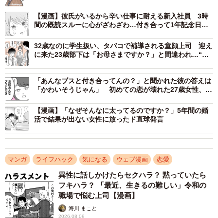
編を読む）
【漫画】彼氏がいるから辛い仕事に耐える新入社員 3時
間の既読スルーに心がざわざわ…付き合って1年記念日に
切り出された別れの3行
32歳なのに学生扱い、タバコで補導される童顔上司 迎え
に来た23歳部下は「お母さまですか？」と間違われ…“見
た目正反対”の2人の恋模様
「あんなブスと付き合ってんの？」と聞かれた彼の答えは
「かわいそうじゃん」 初めての恋が壊れた27歳女性、整
形広告に目を奪われた日
【漫画】「なぜそんなに太ってるのですか？」5年間の婚
活で結果が出ない女性に放ったド直球発言
マンガ
ライフハック
気になる
ウェブ漫画
恋愛
2/14
異性に話しかけたらセクハラ？ 黙っていたら
フキハラ？ 「最近、生きるの難しい」令和の
若くてかよわい女性が好きなお客さん（お招き猫のまたたびさん提供）
職場で悩む上司【漫画】
海川 まこと
寧々ママからのプレゼントをひと口味わった男性客は、そ
2026.08.09