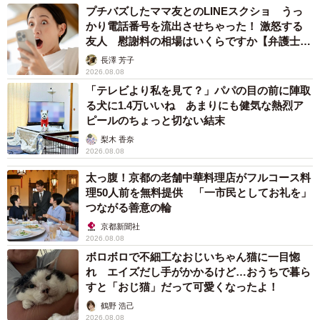
プチバズしたママ友とのLINEスクショ うっ
かり電話番号を流出させちゃった！ 激怒する
友人 慰謝料の相場はいくらですか【弁護士が
解説】
長澤 芳子
2026.08.08
「テレビより私を見て？」パパの目の前に陣取
る犬に1.4万いいね あまりにも健気な熱烈ア
ピールのちょっと切ない結末
梨木 香奈
2026.08.08
太っ腹！京都の老舗中華料理店がフルコース料
理50人前を無料提供 「一市民としてお礼を」
つながる善意の輪
京都新聞社
2026.08.08
ボロボロで不細工なおじいちゃん猫に一目惚
れ エイズだし手がかかるけど…おうちで暮ら
すと「おじ猫」だって可愛くなったよ！
鶴野 浩己
2026.08.08