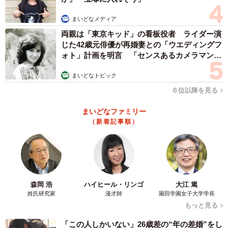
色気をまとうのよ。女の旬を見誤らないことね」と語るの
まいどなメディア
でした。
両親は「東京キッド」の看板役者 ライダー演
じた42歳元俳優が再婚妻との「ウエディングフ
読者からは「最高の一言につきます」「目を覚まさせてお
ォト」計画を明言 「センスあるカメラマン求
見事！」といった声があがっています。そこで作者のお招
む」
まいどなトピック
き猫のまたたびさんに同作について話を聞きました。
６位以降を見る
まいどなファミリー
（新着記事順）
森岡 浩
ハイヒール・リンゴ
大江 篤
姓氏研究家
漫才師
園田学園女子大学学長
もっと見る
「この人しかいない」26歳差の“年の差婚”をし