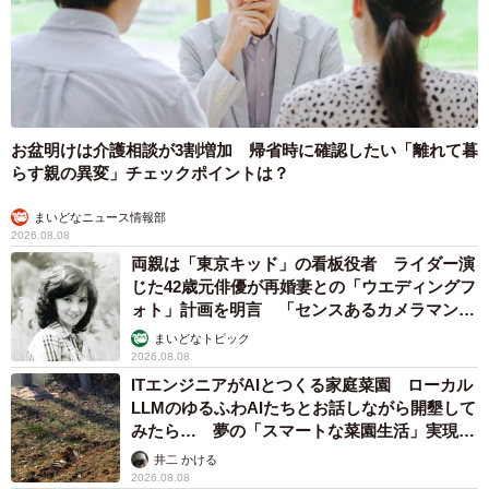
お盆明けは介護相談が3割増加 帰省時に確認したい「離れて暮
らす親の異変」チェックポイントは？
まいどなニュース情報部
2026.08.08
両親は「東京キッド」の看板役者 ライダー演
じた42歳元俳優が再婚妻との「ウエディングフ
ォト」計画を明言 「センスあるカメラマン求
む」
まいどなトピック
2026.08.08
ITエンジニアがAIとつくる家庭菜園 ローカル
LLMのゆるふわAIたちとお話しながら開墾して
みたら… 夢の「スマートな菜園生活」実現な
るか
井二 かける
2026.08.08