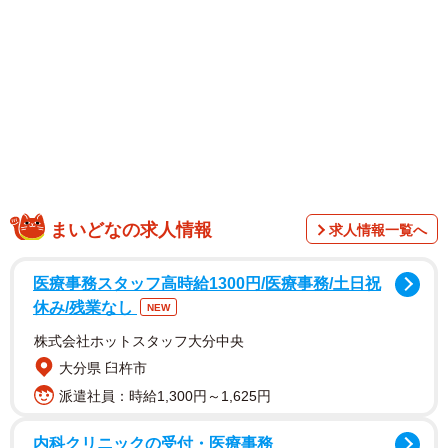
1/14
ふたりだけの秘密ね？（お招き猫のまたたびさん提供）
まいどなの求人情報
求人情報一覧へ
舞台は、寧々ママが営むスナックです。常連の男性客は
医療事務スタッフ高時給1300円/医療事務/土日祝
「やっぱりさぁ、若くてかわいくて…細くて、かよわく
休み/残業なし
NEW
て！俺なしじゃいきていけない！そんな女の子が最高だよ
なぁ」と言います。
株式会社ホットスタッフ大分中央
大分県 臼杵市
派遣社員：時給1,300円～1,625円
内科クリニックの受付・医療事務