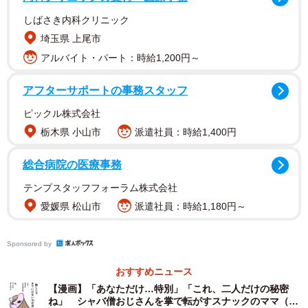
しばさき内科クリニック
埼玉県 上尾市
アルバイト・パート：時給1,200円～
アフターサポートの事務スタッフ
ピックル株式会社
栃木県 小山市
派遣社員：時給1,400円
カウンター越しにそれを聞いた寧々ママは、男性客の言葉
総合病院の医療事務
を否定することなく、「そういう女の子ってかわいいわよ
テンプスタッフフォーラム株式会社
ねぇ」とにこやかに相づちを打ちます。そして続けて「と
愛媛県 松山市
派遣社員：時給1,180円～
ころで…いいワインが入ったの。特別に一杯私からプレゼ
ントするわ」と男性客に赤ワインと生ハムを差し出しまし
Sponsored by
た。
おすすめニュース
【漫画】「あなただけ…特別」「これ、二人だけの秘密
ね」 シャバ僧おじさんを掌で転がすスナックのママ（全