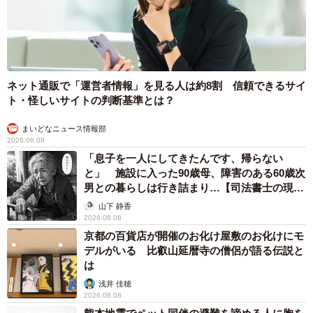
や見た目を気にして「私なんて…」とおっしゃっている方
がいました。笑顔がまぶしくて、ほんのりと色気もあって
すごく素敵なのに、どうしてこんなに自信がなさそうなん
だろう…。
ネット通販で「運営者情報」を見る人は約8割 信頼できるサイ
ト・怪しいサイトの判断基準とは？
そんな彼女と接したことが、今作を描くきっかけになった
のです。みんな、どんな年齢でも見た目でも、誰よりも自
まいどなニュース情報部
分は魅力的だ！と、胸を張って欲しいと思います。それぞ
2026.08.08
「息子を一人にしてきたんです、帰らない
れが持つ色気に自信を持って欲しい、そんな想いが込めら
と」 施設に入った90歳母、障害のある60歳次
れています。
男との暮らしは行き詰まり…【司法書士の現場
から】
山下 静香
―同作のコメント欄で特に印象に残っている声を教えてく
2026.08.08
京都の百貨店が開催のお化け屋敷のお化けにモ
ださい。
デルがいる 比叡山延暦寺の僧侶が語る伝説と
は
「見分け方を教えてください」というコメントが印象的で
浅井 佳穂
した。コメントを目にした時思わず、「確かに…」と呟い
2026.08.08
てしまいました（笑）