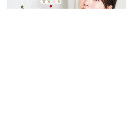
乃木坂46賀喜遥香 5年ぶり週チャン表紙 巻頭グラビアでは
激レアなメガネルームウエア姿
まいどなニュースエンタメ部
2026.08.07
3児の母 43歳女優の肩見せコーデでファンざ
わざわ 「色っぽすぎて思わず二度見」「むっ
かしからずっと可愛い」
まいどなトピック
2026.08.07
あのちゃん、雨の日のショーパン姿に「雨が似
合う」「脚めっちゃきれい！」「水も滴る良い
アーティスト」 幻想的な近影が話題
まいどなメディア