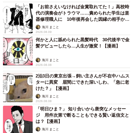
の芳醇な味わいに驚きます。「その辺で売ってるのと全然
「お前さえいなければ金賞取れてた！」高校時
代の演奏会がトラウマ……責められた学生は楽
違う…！」と目を丸くする彼に、寧々ママは「そのワイン
器修理職人に 10年後再会した因縁の相手から
も生ハムも、じっくり熟成された特別なものだから」と意
思わぬ申し出【漫画】
海川 まこと
味深に語ります。
2026.08.09
何かと人に舐められた黒髪時代 30代後半で金
さらに「あなただけ…特別…」「これ、ふたりだけの秘密
髪デビューしたら…人生が激変！【漫画】
ね？」と言い、男性客との距離を縮める寧々ママ。男性客
海川 まこと
はすっかりその雰囲気に飲まれ、顔を赤らめてしまいま
2026.08.08
す。しかし次の瞬間、寧々ママは「なああああんちゃって
2泊3日の東京出張→飼い主さんが不在中ハムス
えええ！」と一転、おどけた様子を見せるのでした。
ターに異変 眉間にできた深いしわ、「急に老
けた？」【漫画】
海川 まこと
2026.08.08
「明日ひま？」 知り合いから唐突なメッセー
ジ 用件次第で断ることもできる賢い返信文と
は？【漫画】
海川 まこと