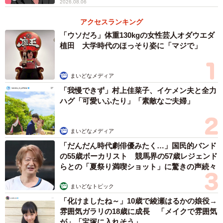
2026.08.06
アクセスランキング
「ウソだろ」体重130kgの女性芸人オダウエダ
植田 大学時代のほっそり姿に「マジで」
まいどなメディア
「我慢できず」村上佳菜子、イケメン夫と全力
ハグ「可愛いふたり」「素敵なご夫婦」
3/14
まいどなメディア
気まぐれに上等なワインと生ハムをプレゼントされ…（お招き猫のまた
「だんだん時代劇俳優みたく…」国民的バンド
たびさん提供）
の55歳ボーカリスト 競馬界の57歳レジェンド
らとの「夏祭り満喫ショット」に驚きの声続々
拍子抜けした男性客が「本気にしそうだったじゃん！」と
まいどなトピック
抗議すると、寧々ママは高笑いしながら「私のおかげで、
「化けましたね～」10歳で綾瀬はるかの娘役→
あんたみたいなシャバ僧でもよーく！分かったでしょ！」
雰囲気ガラリの18歳に成長 「メイクで雰囲気
と返します。続けて寧々ママは、「女はね、時間の分だけ
が」「宝塚に入れそう」