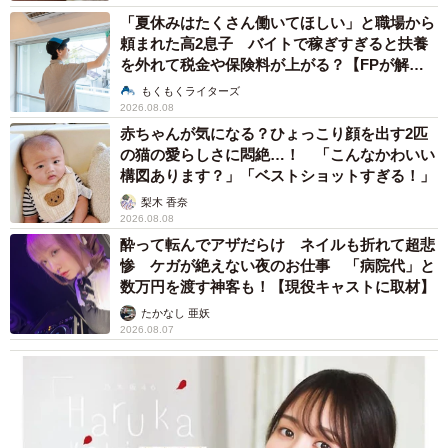
「夏休みはたくさん働いてほしい」と職場から
頼まれた高2息子 バイトで稼ぎすぎると扶養
を外れて税金や保険料が上がる？【FPが解
説】
もくもくライターズ
2026.08.08
赤ちゃんが気になる？ひょっこり顔を出す2匹
の猫の愛らしさに悶絶…！ 「こんなかわいい
構図あります？」「ベストショットすぎる！」
梨木 香奈
2026.08.08
酔って転んでアザだらけ ネイルも折れて超悲
惨 ケガが絶えない夜のお仕事 「病院代」と
数万円を渡す神客も！【現役キャストに取材】
たかなし 亜妖
2026.08.07