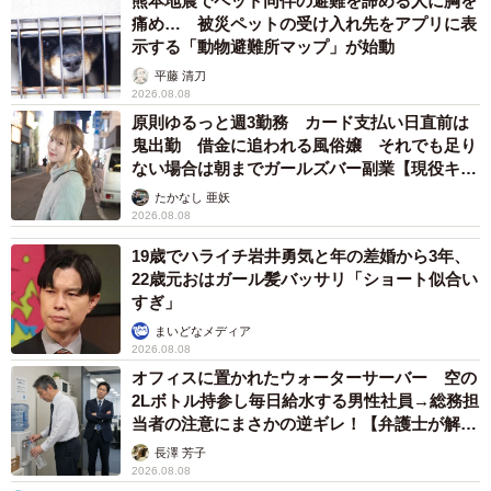
熊本地震でペット同伴の避難を諦める人に胸を
痛め… 被災ペットの受け入れ先をアプリに表
示する「動物避難所マップ」が始動
明確な見分け方というのは難しいですが、「なんか気にな
平藤 清刀
るあの人…もう1回会いたい…」という気持ちにさせられて
2026.08.08
しまったら……ねえ？（笑）
原則ゆるっと週3勤務 カード支払い日直前は
鬼出勤 借金に追われる風俗嬢 それでも足り
ない場合は朝までガールズバー副業【現役キャ
―同作で「ここに注目してほしい」ポイントを教えてくだ
ストに取材】
たかなし 亜妖
さい。
2026.08.08
19歳でハライチ岩井勇気と年の差婚から3年、
寧々ママの表情に是非ご注目いただきたい！と思います。
22歳元おはガール髪バッサリ「ショート似合い
単純なイラスト&画力的な問題で伝わりづらいかとは思いま
すぎ」
すが…実際に自分で表情を作りながら、鏡を見ながら描き
まいどなメディア
2026.08.08
ました。そこも含めて想像しながら是非ご覧ください！
オフィスに置かれたウォーターサーバー 空の
（笑）
2Lボトル持参し毎日給水する男性社員→総務担
当者の注意にまさかの逆ギレ！【弁護士が解
＜お招き猫のまたたびさん関連情報＞
説】
長澤 芳子
▽Instagram
2026.08.08