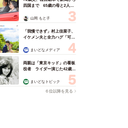
四国まで 65歳の母と2人で
3泊4日の旅 パーキングの休
憩まで分刻み… 「大学生で
山岡 もと子
も組まねえよ！」
「我慢できず」村上佳菜子、
イケメン夫と全力ハグ「可愛
いふたり」「素敵なご夫婦」
まいどなメディア
両親は「東京キッド」の看板
役者 ライダー演じた42歳元
俳優が再婚妻との「ウエディ
ングフォト」計画を明言
まいどなトピック
「センスあるカメラマン求
６位以降を見る
む」