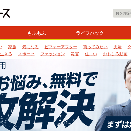
もふもふ
ライフハック
い
家族
気になる
ビフォーアフター
買ってみたい
夫婦
生きる
スポーツ
ファッション
災害
住まい
おもしろ動画