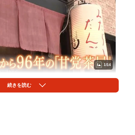
1/14
て親しまれている京都の甘味処「梅園」©テレビ大阪
続きを読む
えて親しまれている京都の甘味処「梅園」。名物は創業当
ぱいタレで仕上げるみたらし団子。あんみつ、夏のかき
ニューで人気の名店。
は店を継ぐことを両親に反対されるも、それでも自分の
も負けない情熱を燃やし、突き進んで来たストーリーに