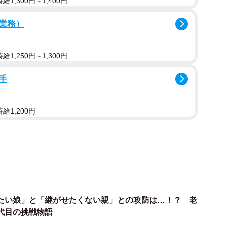
1,300円～1,400円
業務）
1,250円～1,300円
手
給1,200円
2/14
、三代目西川葵さんテレビ大阪©テレビ大阪
たい娘」と「継がせたくない親」との攻防は…！？ 老
代目の挑戦物語
川葵さん。どこかおっとりした雰囲気が漂うイメージと