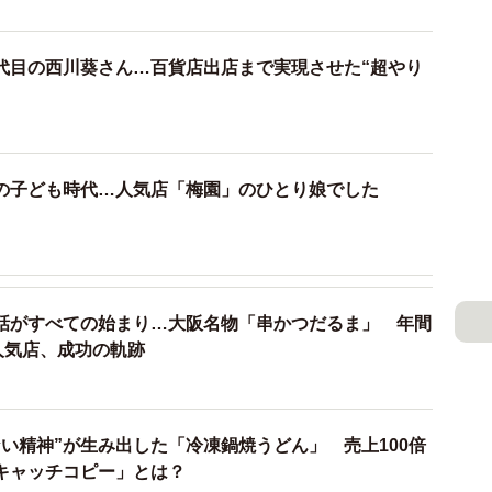
ら引き継ぐと店舗数を2店舗から6店舗に、商品ラインナ
の出店まで実現させた超やり手！しかしそこには、「跡
代目の西川葵さん…百貨店出店まで実現させた“超やり
両親」の物語がありました。
 店を継ぎたい娘が、継がせたくない両親を説得
の子ども時代…人気店「梅園」のひとり娘でした
話がすべての始まり…大阪名物「串かつだるま」 年間
人気店、成功の軌跡
い精神”が生み出した「冷凍鍋焼うどん」 売上100倍
キャッチコピー」とは？