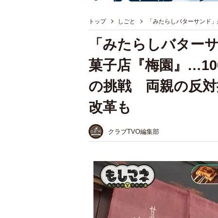
トップ
しごと
「みたらしバターサンド」
「みたらしバター
菓子店『梅園』…1
の挑戦 両親の反対
改革も
クラブTVO編集部