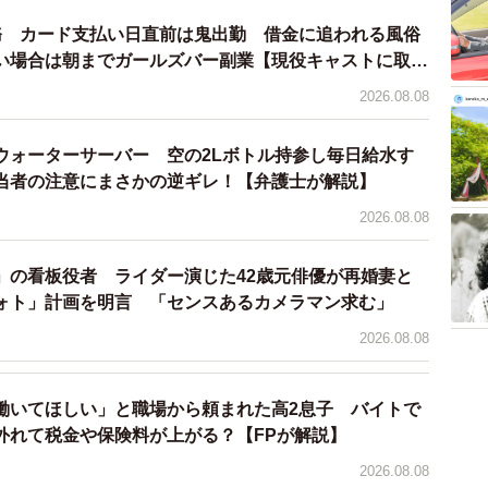
務 カード支払い日直前は鬼出勤 借金に追われる風俗
い場合は朝までガールズバー副業【現役キャストに取
2026.08.08
ウォーターサーバー 空の2Lボトル持参し毎日給水す
4/14
当者の注意にまさかの逆ギレ！【弁護士が解説】
2026.08.08
店を継ぎたい娘と、継がせたくない両親！？©テレビ大阪
両親に大学進学や将来何をやりたいかについて尋ねら
」の看板役者 ライダー演じた42歳元俳優が再婚妻と
ォト」計画を明言 「センスあるカメラマン求む」
、なんと大反対されます。葵は幼いころから当たり前の
したが、娘に大変な思いをさせたくない両親は「継がさ
2026.08.08
は継ぎたい気持ちを内に秘め、両親を安心させるために
への進学を決めます。
働いてほしい」と職場から頼まれた高2息子 バイトで
外れて税金や保険料が上がる？【FPが解説】
った葵の戦略がありました。これから京都は外国人観光
2026.08.08
は梅園の経営にも役立つだろうと考えていたのです。さ