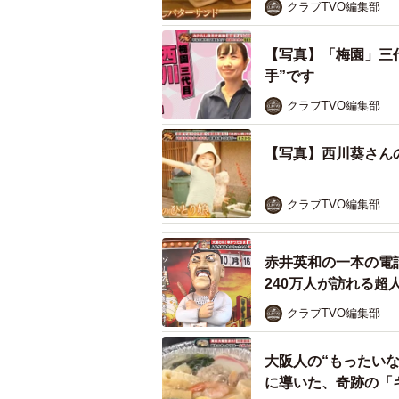
は裏腹に、2010年に経営を両親か
クラブTVO編集部
ップを3倍以上に、そして百貨店へ
【写真】「梅園」三
を継ぎたい娘」と「継がせたくない
手”です
約100年続く人気店「梅園」
クラブTVO編集部
した驚きの作戦とは
【写真】西川葵さん
クラブTVO編集部
赤井英和の一本の電
240万人が訪れる超
クラブTVO編集部
大阪人の“もったいな
に導いた、奇跡の「