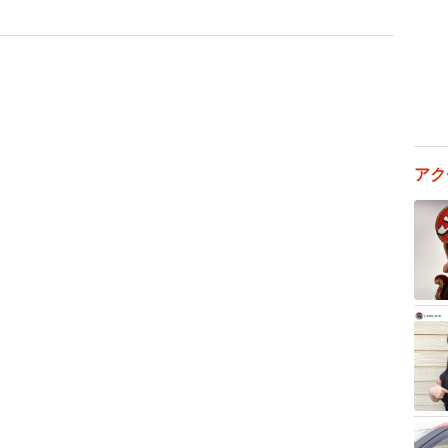
3/14
店を継ぎたい娘と、継がせたくない両親！？©テレビ大阪
生まれた葵。実家の環境から自身もお菓子作りが大好き
アク
ども時代を過ごします。学校に持って行って友達に配
ることが何より嬉しかったそう。この頃より、将来は店
めていたようです。