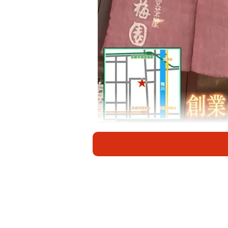
昭和2年創業、世代を超え
1927（昭和2）年創業、世代を超
時から変わらない、特製の甘じょっ
氷や冬のぜんざいなど昔ながらのメ
現在の経営者である三代目は、当初
信念を曲げなかった熱き女性。誰に