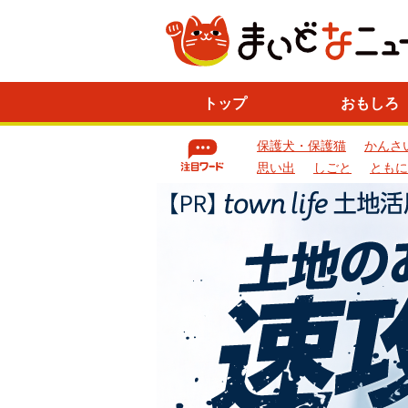
ニ
トップ
おもしろ
ュ
ー
保護犬・保護猫
かんさ
ス
一
思い出
しごと
ともに
覧