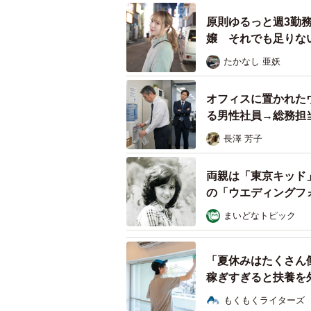
原則ゆるっと週3勤
嬢 それでも足りな
材】
たかなし 亜妖
オフィスに置かれた
る男性社員→総務担
長澤 芳子
約100年続く人気店「梅園」。
時は経ち、高校3年生になった葵。
両親は「東京キッド
の「ウエディングフ
れ、「梅園を継ぐ」と伝えたところ
ように「梅園を継ぐつもり」でいま
まいどなトピック
ないつもり」と一点張り。そこで葵
あっさりと大学の「国際文化学部」
「夏休みはたくさん
稼ぎすぎると扶養を
しかし、そこには両親には伝えなか
もくもくライターズ
客が増えると予想し、大学での学び