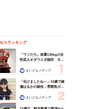
セスランキング
「ウソだろ」体重130kgの女
性芸人オダウエダ植田 大学
時代のほっそり姿に「マジ
で」
まいどなメディア
「化けましたね～」10歳で綾
瀬はるかの娘役→雰囲気ガラ
リの18歳に成長 「メイクで
雰囲気が」「宝塚に入れそ
まいどなメディア
う」
72歳父、軽自動車で新潟から