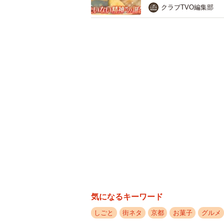
クラブTVO編集部
約100年続く人気店「梅園」。
甘党茶屋「梅園」のひとり娘として
になり、和洋様々なお菓子を作る子
り、「美味しいね」と喜んでもらえ
を継ぐものだという意識が芽生え始
気になるキーワード
しごと
街ネタ
京都
お菓子
グルメ