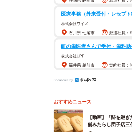
静岡県 静岡市
派遣社員：時給
医療事務（外来受付・レセプト
株式会社ワイズ
石川県 七尾市
派遣社員：時給
町の歯医者さんで受付・歯科助
株式会社UPP
福井県 越前市
契約社員：時
Sponsored by
おすすめニュース
「梅園」を継いだのが
【動画】「跡を継ぎ
舗みたらし団子店三
話を伺ったのは「梅園」三代目の西