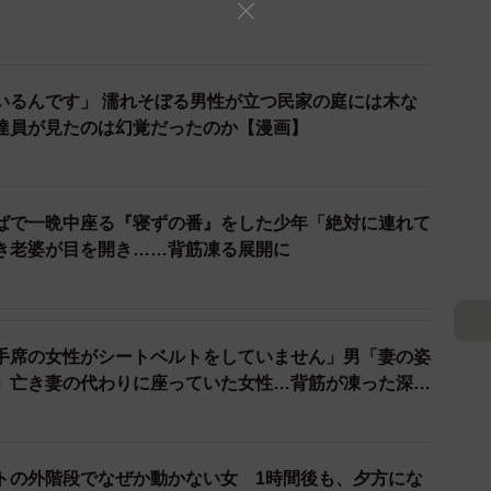
2/8
まな効果があるらしい（送達ねこさん提供）
いるんです」 濡れそぼる男性が立つ民家の庭には木な
達員が見たのは幻覚だったのか【漫画】
花を水引で巻き、高い場所へ逆さに吊るすと厄除けになる
話を聞いた同僚たちも、「駅前の店で見たことある」
その後、調べてみると「上向きに咲く紫陽花の霊力を切
という説や、「紫陽花を太陽に見立てて曇りの日に家に
ばで一晩中座る『寝ずの番』をした少年「絶対に連れて
き老婆が目を開き……背筋凍る展開に
す。
手席の女性がシートベルトをしていません」男「妻の姿
」亡き妻の代わりに座っていた女性…背筋が凍った深夜
トの外階段でなぜか動かない女 1時間後も、夕方にな