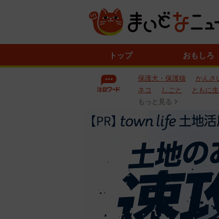
ニ
トップ
おもしろ
ュ
ー
保護犬・保護猫
かんさ
ス
一
ネコ
しごと
ともに生
覧
もっと見る