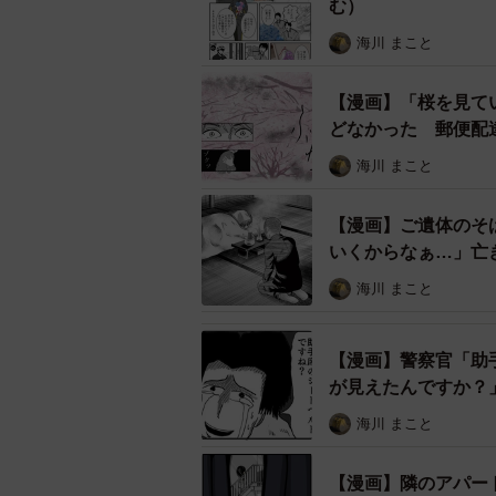
む）
海川 まこと
紫陽花守りにはさまざ
【漫画】「桜を見て
どなかった 郵便配
古くから、6月の6が付く日に紫陽
言い伝えがあるのだそうです。その
海川 まこと
「なんで逆さ？」と興味津々です。
って止めて、家の中に向けるため」
【漫画】ご遺体のそ
いくからなぁ…」亡
持ち込む」という話まで飛び出しま
海川 まこと
【漫画】警察官「助
が見えたんですか？
の検問
海川 まこと
【漫画】隣のアパー