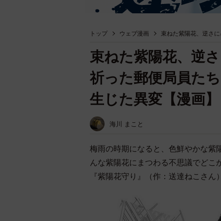
トップ
ウェブ漫画
束ねた紫陽花、逆さに
束ねた紫陽花、逆さ
祈った郵便局員たち
生じた異変【漫画】
海川 まこと
梅雨の時期になると、色鮮やかな紫
んな紫陽花にまつわる不思議でどこ
『紫陽花守り』（作：送達ねこさん）