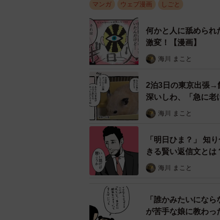
マンガ
ウェブ漫画
しごと
何かと人に舐められ
激変！【漫画】
海川 まこと
2泊3日の東京出張
深いしわ、「急に老
海川 まこと
「明日ひま？」 知
きる賢い返信文とは
海川 まこと
「誰かみたいになら
が苦手な娘に教わっ