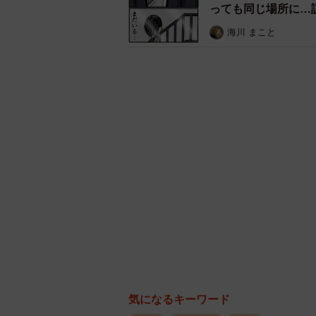
っても同じ場所に…
迫る
海川 まこと
局員はみんな
そんな中、古谷が「結び方はどう？
す。それについても調べたところ、
書かれていたため、ある局員がぽつ
変わりました。
局員たちは「駐車場にごっつ咲いて
井いっぱいに吊るされていました。
花守りを見て「なんじゃこりゃー！」
気になるキーワード
ちを叱るのでした。