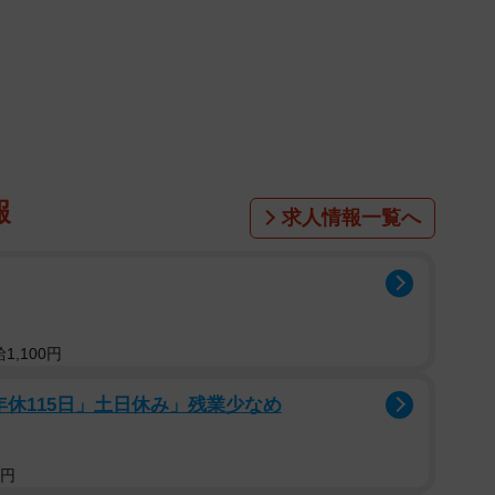
1/8
った紫陽花守り（送達ねこさん提供）
報
求人情報一覧へ
俺たちが花の霊力を信じた出来事」という語りから始ま
の古谷が紅白水引で束ねられた紫陽花を大事そうに抱
たちが「どしたの、それ」と尋ねると、古谷は「お客さ
うお守りだと説明します。
1,100円
年休115日」土日休み」残業少なめ
5円