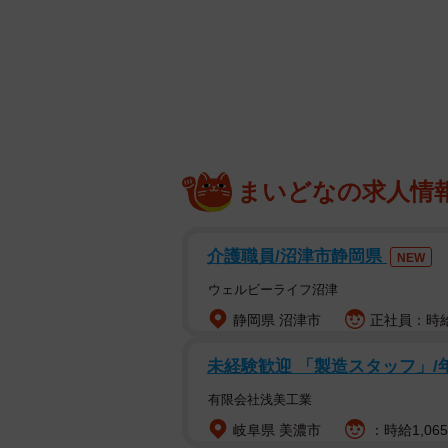
お客さんにもら
まいどなの求人情
物語は、「梅雨になると思い出す…
ります。6月のある夕方、郵便局員
介護職員/沼津市静岡県
え、集配部へ戻ってきました。同僚
NEW
んにもらったー」と紫陽花守りとい
ウェルビーライフ沼津
静岡県 沼津市
正社員：時給
未経験歓迎 「製造スタッフ」/
有限会社浅美工業
岐阜県 美濃市
：時給1,06