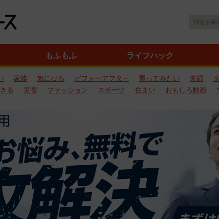
もふもふ
ライフハック
い
家族
気になる
ビフォーアフター
買ってみたい
夫婦
きる
災害
ファッション
スポーツ
住まい
おもしろ動画