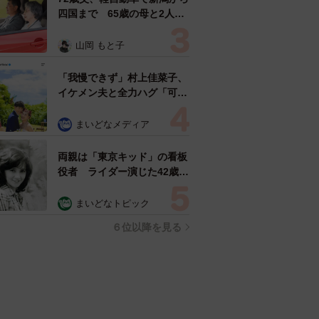
四国まで 65歳の母と2人で
3泊4日の旅 パーキングの休
憩まで分刻み… 「大学生で
山岡 もと子
も組まねえよ！」
「我慢できず」村上佳菜子、
イケメン夫と全力ハグ「可愛
いふたり」「素敵なご夫婦」
まいどなメディア
両親は「東京キッド」の看板
役者 ライダー演じた42歳元
俳優が再婚妻との「ウエディ
ングフォト」計画を明言
まいどなトピック
「センスあるカメラマン求
６位以降を見る
む」