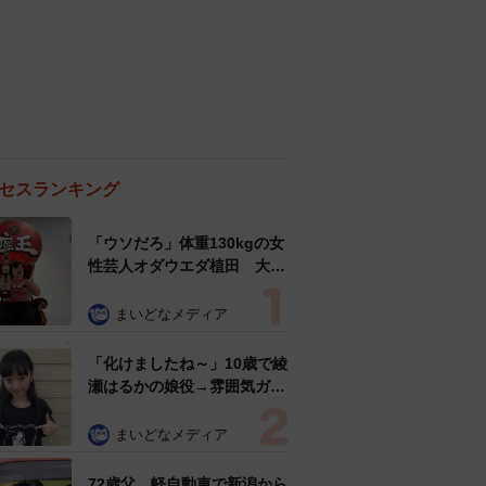
セスランキング
「ウソだろ」体重130kgの女
性芸人オダウエダ植田 大学
時代のほっそり姿に「マジ
で」
まいどなメディア
「化けましたね～」10歳で綾
瀬はるかの娘役→雰囲気ガラ
リの18歳に成長 「メイクで
雰囲気が」「宝塚に入れそ
まいどなメディア
う」
72歳父、軽自動車で新潟から