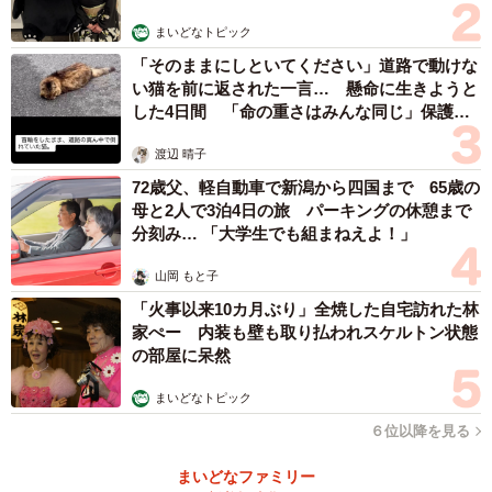
まいどなトピック
「そのままにしといてください」道路で動けな
い猫を前に返された一言… 懸命に生きようと
した4日間 「命の重さはみんな同じ」保護団
体代表の訴え
渡辺 晴子
72歳父、軽自動車で新潟から四国まで 65歳の
母と2人で3泊4日の旅 パーキングの休憩まで
分刻み… 「大学生でも組まねえよ！」
山岡 もと子
「火事以来10カ月ぶり」全焼した自宅訪れた林
家ぺー 内装も壁も取り払われスケルトン状態
の部屋に呆然
まいどなトピック
６位以降を見る
まいどなファミリー