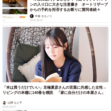
ンの入り口に大きな注意書き オートリザーブ
からの予約を拒否するお断りに賛同者続々
中将 タカノリ
2026.08.07
「本は買うだけでいい」京極夏彦さんの言葉に共感した女性→
リビングの本棚に140冊を積読 「家に自分だけの本屋さん」
山岡 もと子
2026.08.07