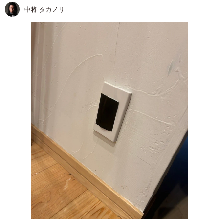
中将 タカノリ