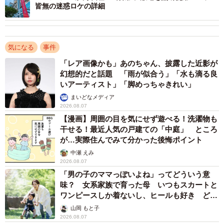
皆無の迷惑ロケの詳細
japan.co.jp/
【話題の投稿】施設のいたるところのコンセントに黒テー
プが…
気になる
事件
「レア画像かも」あのちゃん、披露した近影が
先日、iZooとKawaZooに来園した女(お客様とは呼べない)
幻想的だと話題 「雨が似合う」「水も滴る良
いアーティスト」「脚めっちゃきれい」
が、園内外のコンセントというコンセントを勝手に触り、
まいどなメディア
黒いビニールテープを貼り付けるという前代未聞の悪質な
2026.08.07
事件が起こりました。
【漫画】周囲の目を気にせず遊べる！洗濯物も
防犯カメラの映像で犯行現場、車両、容姿も確認できまし
干せる！最近人気の戸建ての「中庭」 ところ
が…実際住んでみて分かった後悔ポイント
た。…
pic.twitter.com/IHt6VYOmUC
中瀬 えみ
2026.08.07
— 白輪剛史 (@shirawatsuyoshi)
September 21, 2024
「男の子のママっぽいよね」ってどういう意
味？ 女系家族で育った母 いつもスカートと
ワンピースしか着ないし、ヒールも好き どの
へんが…
山岡 もと子
2026.08.07