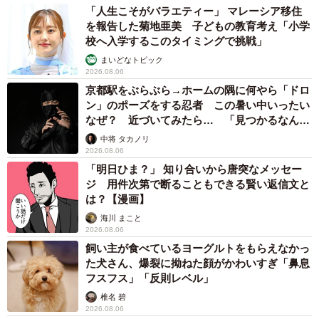
「人生こそがバラエティー」 マレーシア移住
を報告した菊地亜美 子どもの教育考え「小学
校へ入学するこのタイミングで挑戦」
まいどなトピック
2026.08.06
京都駅をぶらぶら→ホームの隅に何やら「ドロ
ン」のポーズをする忍者 この暑い中いったい
なぜ？ 近づいてみたら… 「見つかるなんて
未熟」
中将 タカノリ
2026.08.06
「明日ひま？」 知り合いから唐突なメッセー
ジ 用件次第で断ることもできる賢い返信文と
は？【漫画】
海川 まこと
2026.08.06
飼い主が食べているヨーグルトをもらえなかっ
た犬さん、爆裂に拗ねた顔がかわいすぎ「鼻息
フスフス」「反則レベル」
椎名 碧
2026.08.06