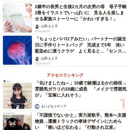
2歳半の長男と生後2カ月の次男の母 母子手帳
2冊をイラストでいっぱいに 見る人を楽しま
せる家族ストーリーに「かわいすぎる！」
山岡 もと子
2026.08.07
「ちょっとババロアみたい」パートナーの誕生
日に手作りトートバッグ 完成まで1年 淡い
藍染めに漂うクラゲ よく見ると…「センスす
ごい」
山岡 もと子
2026.08.07
アクセスランキング
「化けましたね～」10歳で綾瀬はるかの娘役→
雰囲気ガラリの18歳に成長 「メイクで雰囲気
が」「宝塚に入れそう」
まいどなメディア
「不謹慎でないかと」実力派歌手、熊本へ支援
物資…運搬トラックの車体デザインにためら
い 「痛いほど伝わる」「行動され立派」