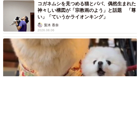
コガネムシを見つめる猫とパパ、偶然生まれた
神々しい構図が「宗教画のよう」と話題 「尊
い」「ていうかライオンキング」
梨木 香奈
2026.08.06
髪をバッサリと切った飼い主が帰宅すると→愛犬たちの反応に
「ワンコ様でも戸惑うのね（笑）」「困り顔がかわいい」
ANNA
2026.08.06