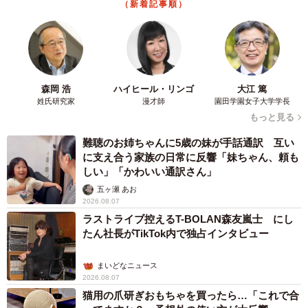
（新着記事順）
森岡 浩
ハイヒール・リンゴ
大江 篤
姓氏研究家
漫才師
園田学園女子大学学長
もっと見る
難聴のお姉ちゃんに5歳の妹が手話通訳 互い
に支え合う家族の日常に反響「妹ちゃん、頼も
しい」「かわいい通訳さん」
五ヶ瀬 あお
2026.08.07
ラストライブ控えるT-BOLAN森友嵐士 にし
たん社長がTikTok内で独占インタビュー
まいどなニュース
2026.08.07
猫用の爪研ぎおもちゃを買ったら…「これで合