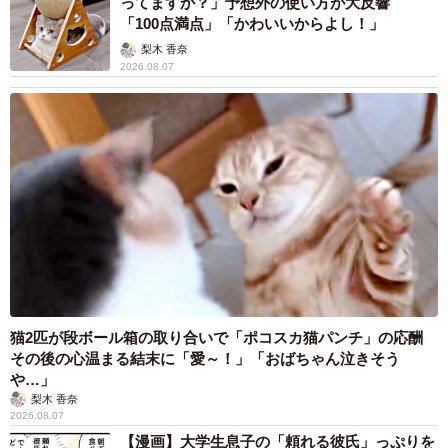
ってますか？」予想外の使い方が大反響
「100点満点」「かわいいからよし！」
梨木 香奈
2026.08.07
猫2匹が段ボール箱の取り合いで「ポコスカ猫パンチ」の応酬
その後の心温まる結末に「愛～！」「おばちゃん泣きそう
や…」
梨木 香奈
2026.08.07
【漫画】大学生息子の「頼れる彼氏」っぷりを