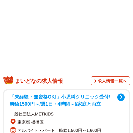
ップジャパン代表の
白輪剛史さん
（@shirawatsuyoshi）。
館内の壁、延長タップ、トイレ内、ウォシュレットのコン
セント裏などありとあらゆるコンセントに貼られた黒いビ
ニールテープ。女はなぜ白昼堂々とこんな犯行を起こした
のだろうか。
白輪さんにお話を聞いたところ
「スタッフから『なぜこんな所にテープが貼ってあるんで
まいどなの求人情報
求人情報一覧へ
しょう？』と報告を受け、監視カメラを確認して犯人を特
定しました。具体的にどんな罪に当たるのかわからなかっ
「未経験・無資格OK!」小児科クリニック受付/
たのですが、テープを貼る行為に加え、勝手に異性用のト
時給1500円～/週1日・4時間～!/家庭と両立
イレに侵入していますので警察に届けました。これまで近
一般社団法人METKIDS
隣の十数カ所の施設でも同様の被害があったことが判明し
東京都 板橋区
ていますが、被害が周知されるきっかけを作れたことは良
アルバイト・パート：時給1,500円～1,600円