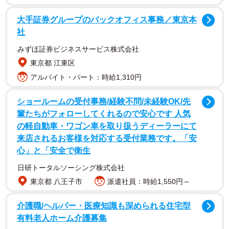
かったと思っています」
大手証券グループのバックオフィス事務／東京本
ということだった。
社
みずほ証券ビジネスサービス株式会社
東京都 江東区
アルバイト・パート：時給1,310円
ショールームの受付事務/経験不問/未経験OK/先
輩たちがフォローしてくれるので安心です 人気
の軽自動車・ワゴン車を取り扱うディーラーにて
来店されるお客様を対応する受付業務です。「安
心」と「安全で衛生
日研トータルソーシング株式会社
東京都 八王子市
派遣社員：時給1,550円～
SNSユーザー達から
「精神科領域の話な気がするな。。。」
介護職/ヘルパー・医療知識も深められる住宅型
「ここから大量の電磁波ガー！みたいな人なのかな…怖」
有料老人ホーム介護募集