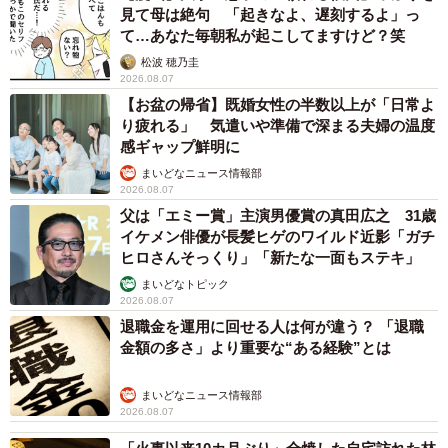
見て母は絶句 「起きなよ、遅刻するよ」っ
て…あなた毎朝私が起こしてますけど？笑
松波 穂乃圭
2026.08.07
【お盆の帰省】既婚女性の半数以上が「日常よ
り疲れる」 気遣いや準備で深まる夫婦の温度
感ギャップ鮮明に
まいどなニュース情報部
2026.08.07
父は「エミー賞」主演男優賞の真田広之 31歳
イケメン俳優が長髪ヒゲのワイルド近影「ガチ
ヒロさんそっくり」「新たな一面もステキ」
まいどなトピック
2026.08.07
退職金を運用に回せる人は何が違う？ 「退職
金額の多さ」より重要な“ある経験”とは
まいどなニュース情報部
2026.08.07