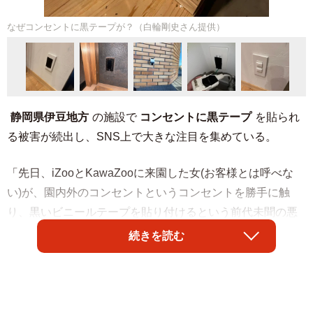
なぜコンセントに黒テープが？（白輪剛史さん提供）
静岡県伊豆地方
の施設で
コンセントに黒テープ
を貼られ
る被害が続出し、SNS上で大きな注目を集めている。
「先日、iZooとKawaZooに来園した女(お客様とは呼べな
い)が、園内外のコンセントというコンセントを勝手に触
り、黒いビニールテープを貼り付けるという前代未聞の悪
質な事件が起こりました。防犯カメラの映像で犯行現場、
続きを読む
車両、容姿も確認できました。」
とその異様な光景を紹介したのは賀茂郡河津町で体感型動
物園iZoo、体感型カエル館KawaZooを運営する有限会社レ