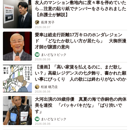
友人のマンション敷地内に度々車を停めていた
ら…注意の貼り紙でナンバーをさらされました
【弁護士が解説】
長澤 芳子
2026.08.07
愛車は総走行距離17万キロのホンダレジェン
ド 「どなたか欲しい方が居たら」 大御所漫
才師が譲渡の意向
まいどなトピック
2026.08.06
【漫画】「高い家賃を払えるのに、まだ欲し
い？」高級レジデンスの七夕飾り、書かれた願
い事にびっくり 人の欲には終わりがないのか
松波 穂乃圭
2026.08.06
大河出演の39歳俳優 真夏の海で赤銅色の肉体
美を連投 「バッキバキだな」「ばり渋いで
す」
まいどなトピック
2026.08.06