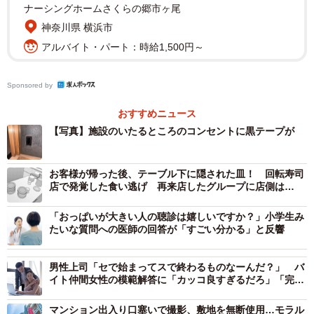
「場所によっては施設の生き物の命や健康に関わる大事な
ナーシングホームさくらの郷市ヶ尾
ものを…ひどすぎる」
神奈川県 横浜市
「イタズラにしては悪質すぎます…これを全て剥がすのに
アルバイト・パート：時給1,500円～
もかなりの時間、どこが貼られているか分からないから全
てのコンセントを確認しなくてはいけない…無駄な時間を
Sponsored by
取られている＝生体との時間も削られるということに気付
おすすめニュース
いてほしい イタズラでは済まされない問題です」
【写真】施設のいたるところのコンセントに黒テープが
など数々の驚きの声が寄せられた今回の事件。犯人の女は9
お客様が帰った後、テーブル下に隠された皿！ 回転寿司
月25日、下田市の下田ロープウェイ乗り場の男子トイレに
店で発覚した食い逃げ 再来店したグループに店側は…
侵入したとして逮捕。オレンジ色の長い髪と花柄のミニス
カートが特定の決め手になったようだ。動機などの真相の
「おっぱいが大きい人の聴診は嬉しいですか？」小学生み
たいな質問への医師の回答が「すごい分かる」と反響
解明が待たれる。
男性上司「セで始まってスで終わるものなーんだ？」 バ
白輪剛史さん関連情報
イト仲間女性の模範解答に「カッコ良すぎるだろ」「完璧
Xアカウント：
https://x.com/shirawatsuyoshi
な返し！」
有限会社レップジャパンホームページ：
https://www.rep-
マンション出入り口塞いで撮影、敷地を無断使用…モラル