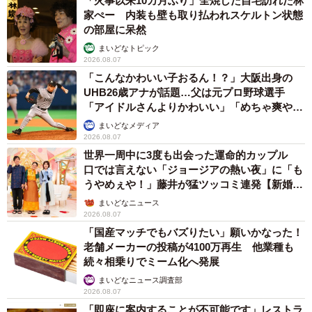
「火事以来10カ月ぶり」全焼した自宅訪れた林
家ぺー 内装も壁も取り払われスケルトン状態
の部屋に呆然
まいどなトピック
2026.08.07
「こんなかわいい子おるん！？」大阪出身の
UHB26歳アナが話題…父は元プロ野球選手
「アイドルさんよりかわいい」「めちゃ爽や
か」
まいどなメディア
2026.08.07
世界一周中に3度も出会った運命的カップル
口では言えない「ジョージアの熱い夜」に「も
うやめぇや！」藤井が猛ツッコミ連発【新婚さ
ん】
まいどなニュース
2026.08.07
「国産マッチでもバズりたい」願いかなった！
老舗メーカーの投稿が4100万再生 他業種も
続々相乗りでミーム化へ発展
まいどなニュース調査部
2026.08.07
「即座に案内することが不可能です」レストラ