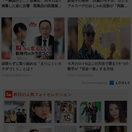
「一瞬誰かと…」彦摩呂、30キロ近く
紗栄子の長男 18歳のモデル、カジュ
減量した姿に反響 既製品の防護服が
アルコーデのおしゃれ近影が「両親の
着られると...
いいとこ取...
頑張らずに取り組める「太りにくいカ
８月のロト6はこの方法で買え!!６つの
ラダづくり」とは？
数字が『完全一致』する方法
PR(森永乳業株式会社)
PR(株式会社MURA)
Recommended by
昨日の人気フォトセレクション