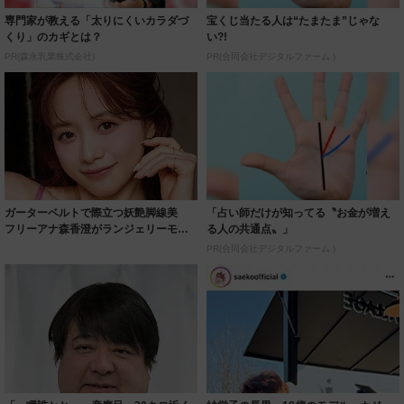
専門家が教える「太りにくいカラダづ
宝くじ当たる人は“たまたま”じゃな
くり」のカギとは？
い?!
PR(森永乳業株式会社)
PR(合同会社デジタルファーム )
ガーターベルトで際立つ妖艶脚線美
「占い師だけが知ってる〝お金が増え
フリーアナ森香澄がランジェリーモデ
る人の共通点〟」
ルに ｢PE...
PR(合同会社デジタルファーム )