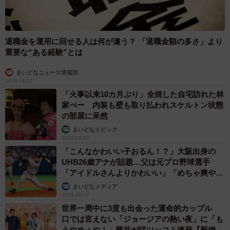
退職金を運用に回せる人は何が違う？ 「退職金額の多さ」より
重要な“ある経験”とは
まいどなニュース情報部
2026.08.07
「火事以来10カ月ぶり」全焼した自宅訪れた林
家ぺー 内装も壁も取り払われスケルトン状態
の部屋に呆然
まいどなトピック
2026.08.07
「こんなかわいい子おるん！？」大阪出身の
UHB26歳アナが話題…父は元プロ野球選手
「アイドルさんよりかわいい」「めちゃ爽や
か」
まいどなメディア
2026.08.07
世界一周中に3度も出会った運命的カップル
口では言えない「ジョージアの熱い夜」に「も
うやめぇや！」藤井が猛ツッコミ連発【新婚さ