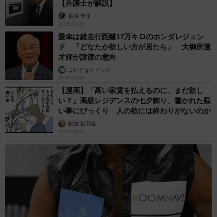
【弁護士が解説】
長澤 芳子
2026.08.07
愛車は総走行距離17万キロのホンダレジェン
ド 「どなたか欲しい方が居たら」 大御所漫
才師が譲渡の意向
まいどなトピック
2026.08.06
【漫画】「高い家賃を払えるのに、まだ欲し
い？」高級レジデンスの七夕飾り、書かれた願
い事にびっくり 人の欲には終わりがないのか
松波 穂乃圭
2026.08.06