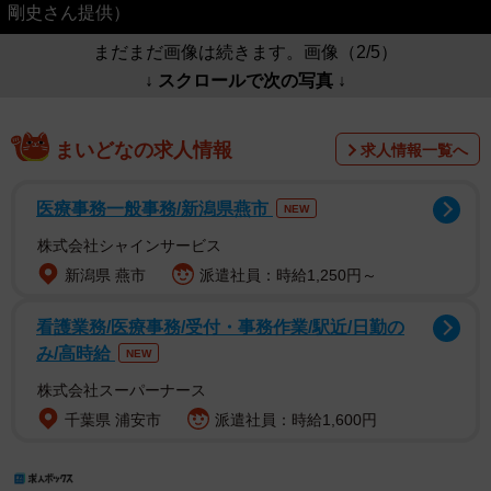
剛史さん提供）
まだまだ画像は続きます。画像（2/5）
↓ スクロールで次の写真 ↓
まいどなの求人情報
求人情報一覧へ
医療事務一般事務/新潟県燕市
NEW
株式会社シャインサービス
新潟県 燕市
派遣社員：時給1,250円～
看護業務/医療事務/受付・事務作業/駅近/日勤の
み/高時給
NEW
株式会社スーパーナース
千葉県 浦安市
派遣社員：時給1,600円