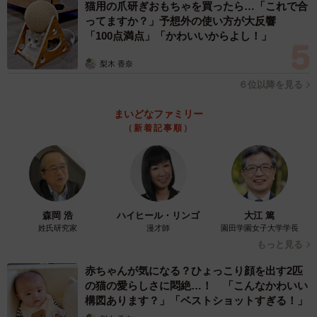
猫用の爪研ぎおもちゃを買ったら…「これで合
ってますか？」予想外の使い方が大反響
「100点満点」「かわいいからよし！」
梨木 香奈
６位以降を見る
まいどなファミリー
（新着記事順）
森岡 浩
ハイヒール・リンゴ
大江 篤
姓氏研究家
漫才師
園田学園女子大学学長
もっと見る
赤ちゃんが気になる？ひょっこり顔を出す2匹
の猫の愛らしさに悶絶…！ 「こんなかわいい
構図あります？」「ベストショットすぎる！」