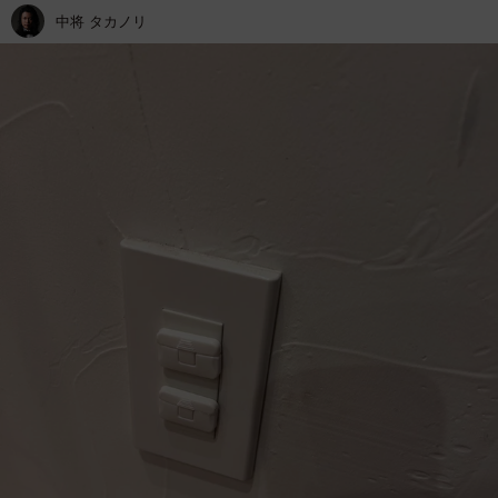
中将 タカノリ