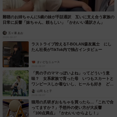
難聴のお姉ちゃんに5歳の妹が手話通訳 互いに支え合う家族の
日常に反響「妹ちゃん、頼もしい」「かわいい通訳さん」
五ヶ瀬 あお
2026.08.07
ラストライブ控えるT-BOLAN森友嵐士 にし
たん社長がTikTok内で独占インタビュー
まいどなニュース
2026.08.07
「男の子のママっぽいよね」ってどういう意
味？ 女系家族で育った母 いつもスカートと
ワンピースしか着ないし、ヒールも好き どの
へんが…
山岡 もと子
2026.08.07
猫用の爪研ぎおもちゃを買ったら…「これで合
ってますか？」予想外の使い方が大反響
「100点満点」「かわいいからよし！」