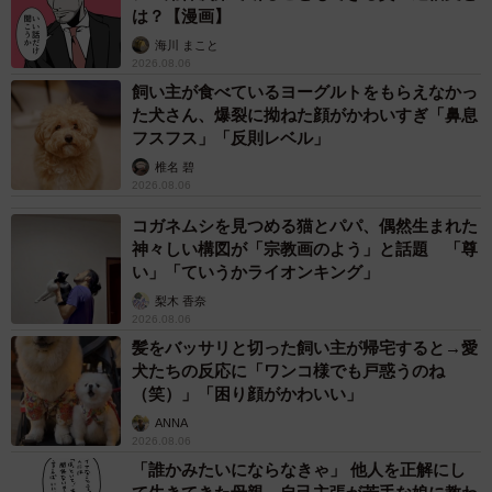
は？【漫画】
海川 まこと
2026.08.06
飼い主が食べているヨーグルトをもらえなかっ
た犬さん、爆裂に拗ねた顔がかわいすぎ「鼻息
フスフス」「反則レベル」
椎名 碧
2026.08.06
コガネムシを見つめる猫とパパ、偶然生まれた
神々しい構図が「宗教画のよう」と話題 「尊
い」「ていうかライオンキング」
梨木 香奈
2026.08.06
髪をバッサリと切った飼い主が帰宅すると→愛
犬たちの反応に「ワンコ様でも戸惑うのね
（笑）」「困り顔がかわいい」
ANNA
2026.08.06
「誰かみたいにならなきゃ」 他人を正解にし