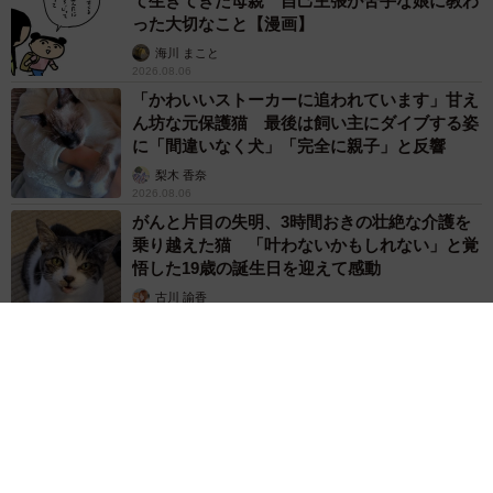
て生きてきた母親 自己主張が苦手な娘に教わ
った大切なこと【漫画】
海川 まこと
2026.08.06
「かわいいストーカーに追われています」甘え
ん坊な元保護猫 最後は飼い主にダイブする姿
に「間違いなく犬」「完全に親子」と反響
梨木 香奈
2026.08.06
がんと片目の失明、3時間おきの壮絶な介護を
乗り越えた猫 「叶わないかもしれない」と覚
悟した19歳の誕生日を迎えて感動
古川 諭香
2026.08.06