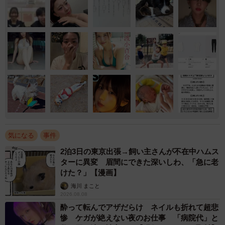
気になる
事件
2泊3日の東京出張→飼い主さんが不在中ハムス
ターに異変 眉間にできた深いしわ、「急に老
けた？」【漫画】
海川 まこと
2026.08.08
酔って転んでアザだらけ ネイルも折れて超悲
惨 ケガが絶えない夜のお仕事 「病院代」と