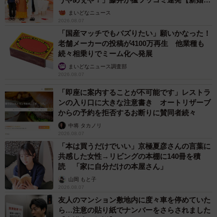
ん】
まいどなニュース
2026.08.07
「国産マッチでもバズりたい」願いかなった！
老舗メーカーの投稿が4100万再生 他業種も
続々相乗りでミーム化へ発展
まいどなニュース調査部
2026.08.07
「即座に案内することが不可能です」レストラ
ンの入り口に大きな注意書き オートリザーブ
からの予約を拒否するお断りに賛同者続々
中将 タカノリ
2026.08.07
「本は買うだけでいい」京極夏彦さんの言葉に
共感した女性→リビングの本棚に140冊を積
読 「家に自分だけの本屋さん」
山岡 もと子
2026.08.07
友人のマンション敷地内に度々車を停めていた
ら…注意の貼り紙でナンバーをさらされました