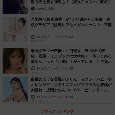
数万円を渡す神客も！【現役キャストに取材】
たかなし 亜妖
2026.08.07
乃木坂46賀喜遥香 5年ぶり週チャン表紙 巻
頭グラビアでは激レアなメガネルームウエア姿
まいどなニュースエンタメ部
2026.08.07
最強グラマー声優・井口裕香 FLASHで表
紙・巻頭・ミニブックの大特集！ 体いじめる
最新ショット「お尻仕上がっている、と自負し
ています」「いくつになっても理想の身体でい
まいどなニュースエンタメ部
たい」
2026.08.07
白桃のような美尻がぷりん セクシーバニーや
オレンジビキニでミニマムグラマラスな肢体が
大暴れ 成瀬かのん3rd DVD「ピーチライン」
まいどなニュースエンタメ部
2026.08.07
アクセスランキング