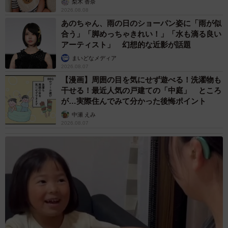
梨木 香奈
2026.08.08
あのちゃん、雨の日のショーパン姿に「雨が似
合う」「脚めっちゃきれい！」「水も滴る良い
アーティスト」 幻想的な近影が話題
まいどなメディア
2026.08.07
【漫画】周囲の目を気にせず遊べる！洗濯物も
干せる！最近人気の戸建ての「中庭」 ところ
が…実際住んでみて分かった後悔ポイント
中瀬 えみ
2026.08.07