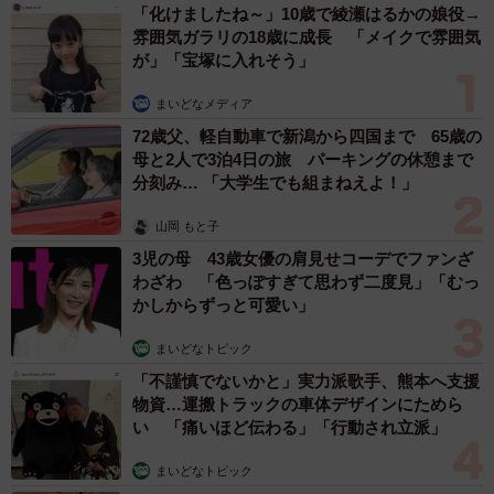
「化けましたね～」10歳で綾瀬はるかの娘役→
雰囲気ガラリの18歳に成長 「メイクで雰囲気
が」「宝塚に入れそう」
まいどなメディア
72歳父、軽自動車で新潟から四国まで 65歳の
母と2人で3泊4日の旅 パーキングの休憩まで
分刻み… 「大学生でも組まねえよ！」
山岡 もと子
3児の母 43歳女優の肩見せコーデでファンざ
わざわ 「色っぽすぎて思わず二度見」「むっ
かしからずっと可愛い」
まいどなトピック
「不謹慎でないかと」実力派歌手、熊本へ支援
物資…運搬トラックの車体デザインにためら
い 「痛いほど伝わる」「行動され立派」
まいどなトピック