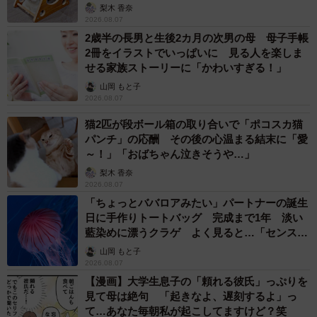
梨木 香奈
2026.08.07
2歳半の長男と生後2カ月の次男の母 母子手帳
2冊をイラストでいっぱいに 見る人を楽しま
せる家族ストーリーに「かわいすぎる！」
山岡 もと子
2026.08.07
猫2匹が段ボール箱の取り合いで「ポコスカ猫
パンチ」の応酬 その後の心温まる結末に「愛
～！」「おばちゃん泣きそうや…」
梨木 香奈
2026.08.07
「ちょっとババロアみたい」パートナーの誕生
日に手作りトートバッグ 完成まで1年 淡い
藍染めに漂うクラゲ よく見ると…「センスす
ごい」
山岡 もと子
2026.08.07
【漫画】大学生息子の「頼れる彼氏」っぷりを
見て母は絶句 「起きなよ、遅刻するよ」っ
て…あなた毎朝私が起こしてますけど？笑