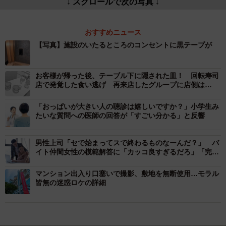
↓ スクロールで次の写真 ↓
おすすめニュース
【写真】施設のいたるところのコンセントに黒テープが
お客様が帰った後、テーブル下に隠された皿！ 回転寿司
店で発覚した食い逃げ 再来店したグループに店側は…
「おっぱいが大きい人の聴診は嬉しいですか？」小学生み
たいな質問への医師の回答が「すごい分かる」と反響
男性上司「セで始まってスで終わるものなーんだ？」 バ
イト仲間女性の模範解答に「カッコ良すぎるだろ」「完璧
な返し！」
マンション出入り口塞いで撮影、敷地を無断使用…モラル
皆無の迷惑ロケの詳細