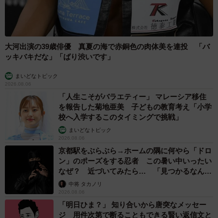
大河出演の39歳俳優 真夏の海で赤銅色の肉体美を連投 「バ
ッキバキだな」「ばり渋いです」
まいどなトピック
2026.08.06
「人生こそがバラエティー」 マレーシア移住
を報告した菊地亜美 子どもの教育考え「小学
校へ入学するこのタイミングで挑戦」
まいどなトピック
2026.08.06
京都駅をぶらぶら→ホームの隅に何やら「ドロ
ン」のポーズをする忍者 この暑い中いったい
なぜ？ 近づいてみたら… 「見つかるなんて
未熟」
中将 タカノリ
2026.08.06
「明日ひま？」 知り合いから唐突なメッセー
ジ 用件次第で断ることもできる賢い返信文と