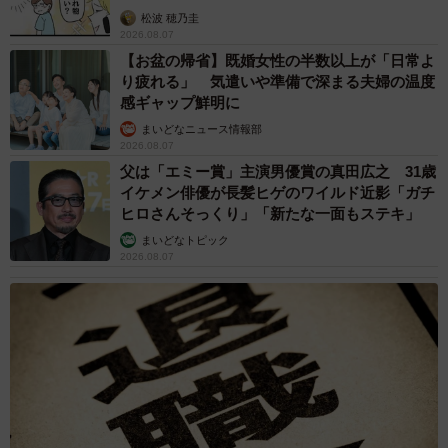
松波 穂乃圭
2026.08.07
【お盆の帰省】既婚女性の半数以上が「日常よ
り疲れる」 気遣いや準備で深まる夫婦の温度
感ギャップ鮮明に
まいどなニュース情報部
2026.08.07
父は「エミー賞」主演男優賞の真田広之 31歳
イケメン俳優が長髪ヒゲのワイルド近影「ガチ
ヒロさんそっくり」「新たな一面もステキ」
まいどなトピック
2026.08.07