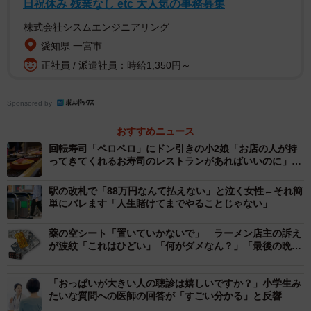
かったのでしょうか？
日祝休み 残業なし etc 大人気の事務募集
株式会社シスムエンジニアリング
スタッフはテーブルの上しか確認しませんし、まさかこん
愛知県 一宮市
なことをするお客様がいるとは誰も予想していませんでし
正社員 / 派遣社員：時給1,350円～
た。また他のスタッフの話や監視カメラの映像から、この
食い逃げをしたのは4人組の若い男性グループだということ
Sponsored by
までは分かりました。
おすすめニュース
回転寿司「ペロペロ」にドン引きの小2娘「お店の人が持
ー「食い逃げ」は犯罪ですが、警察には届け出なかったの
ってきてくれるお寿司のレストランがあればいいのに」母
ですか？
「あるんだよ……すまねぇな」
駅の改札で「88万円なんて払えない」と泣く女性←それ簡
単にバレます「人生賭けてまでやることじゃない」
この時は、13枚分の代金というとそこまで大金ではないた
め、一旦様子を見ることになりました。もし食い逃げがま
薬の空シート「置いていかないで」 ラーメン店主の訴え
が波紋「これはひどい」「何がダメなん？」「最後の晩餐
た発生するようなら、同じ人の犯行の可能性が高いので警
感」
察に相談しなければいけないと店長は言っていました。
「おっぱいが大きい人の聴診は嬉しいですか？」小学生み
たいな質問への医師の回答が「すごい分かる」と反響
ーその後、何か進展はありましたか？