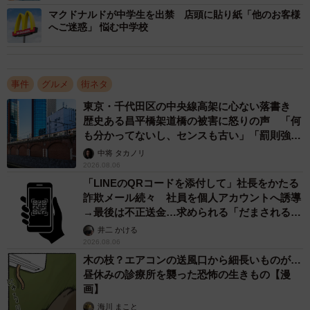
マクドナルドが中学生を出禁 店頭に貼り紙「他のお客様
へご迷惑」 悩む中学校
実はそのグループが1カ月後にまたお店に来ました。スタッ
フ内でグループの特徴を共有していたので、来店時にすぐ
気付いて店長に報告しました。監視カメラで見ていると食
事件
グルメ
街ネタ
べた皿をテーブルの下で受け渡ししていて、奥に座ってい
る人が足元に置いているようでした。会計の際にすぐに片
東京・千代田区の中央線高架に心ない落書き
歴史ある昌平橋架道橋の被害に怒りの声 「何
付けをおこない、テーブルの下に皿があることを確認して
も分かってないし、センスも古い」「罰則強化
引き留めました。
して」
中将 タカノリ
2026.08.06
ー相手はどのような反応でしたか？
「LINEのQRコードを添付して」社長をかたる
詐欺メール続々 社員を個人アカウントへ誘導
→最後は不正送金…求められる「だまされる前
顔を見合わせて慌てた表情をしていました。ただ前回の時
提」の対策
井二 かける
に警察へ届け出ていたわけではないことや、相手が学生だ
2026.08.06
ったこともあり、「払い忘れたお皿がありますので会計を
木の枝？エアコンの送風口から細長いものが…
お願いします」と伝え、食べた分の代金を支払ってもらい
昼休みの診療所を襲った恐怖の生きもの【漫
画】
ました。これ以降は食い逃げ事件が発生していません。
海川 まこと