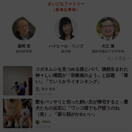
まいどなファミリー
（新着記事順）
森岡 浩
ハイヒール・リンゴ
大江 篤
姓氏研究家
漫才師
園田学園女子大学学長
もっと見る
コガネムシを見つめる猫とパパ、偶然生まれた
神々しい構図が「宗教画のよう」と話題 「尊
い」「ていうかライオンキング」
梨木 香奈
2026.08.06
髪をバッサリと切った飼い主が帰宅すると→愛
犬たちの反応に「ワンコ様でも戸惑うのね
（笑）」「困り顔がかわいい」
ANNA
2026.08.06