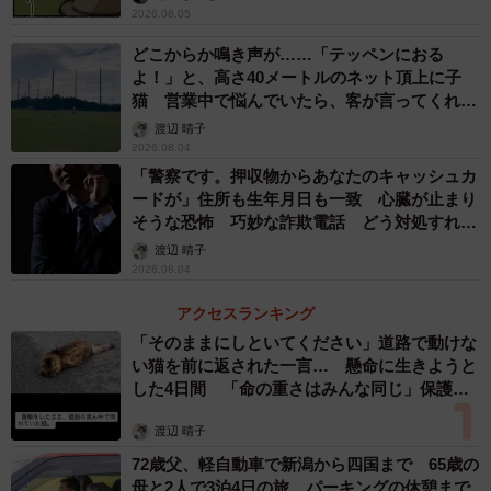
2026.08.05
ー再発防止策などはありますか？
どこからか鳴き声が……「テッペンにおる
よ！」と、高さ40メートルのネット頂上に子
この事件を経て「お客様が少ない時でもすぐにお皿を片付
猫 営業中で悩んでいたら、客が言ってくれた
ける」というルールを徹底することにしました。この対策
のは？
渡辺 晴子
によって食い逃げの防止だけでなく、忘れ物の対応なども
2026.08.04
「警察です。押収物からあなたのキャッシュカ
すぐできるようになり、より良いサービスが提供できるよ
ードが」住所も生年月日も一致 心臓が止まり
うになったと思っています。
そうな恐怖 巧妙な詐欺電話 どう対処すれ
ば…
渡辺 晴子
2026.08.04
アクセスランキング
「そのままにしといてください」道路で動けな
い猫を前に返された一言… 懸命に生きようと
した4日間 「命の重さはみんな同じ」保護団
体代表の訴え
渡辺 晴子
72歳父、軽自動車で新潟から四国まで 65歳の
母と2人で3泊4日の旅 パーキングの休憩まで