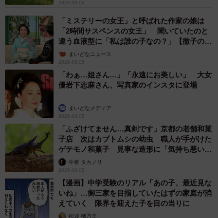
2026.08.06
「ミステリーの女王」と呼ばれた作家の娘は
「2時間サスペンスの女王」 聞いていたのと
違う血液型に「私は誰の子なの？」【徹子の部
屋】
まいどなニュース
2026.08.06
「わぁ…姐さん…」「永遠にお美しい」 大女
優岩下志麻さん、写真家のインスタに登場
まいどなメディア
2026.08.05
「ふざけてません…真剣です」京都の老舗和菓
子店 次はカブトムシの幼虫 職人が手がけた
ゲテモノ和菓子 見事な造形に「気持ち悪いく
らいリアル」
中将 タカノリ
2026.08.05
【漫画】中学受験のリアル「あの子、最近見な
いね」…御三家を目指していたはずの家庭が消
えていく 限界を迎えた子を目の当りに
松波 穂乃圭