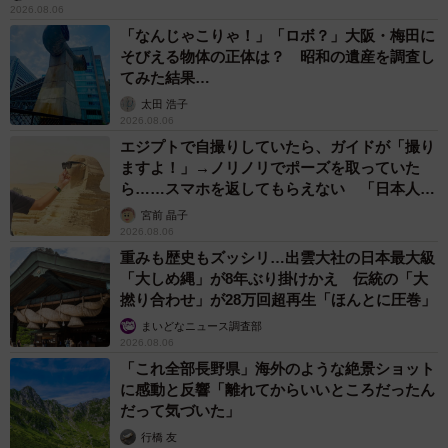
2026.08.06
「なんじゃこりゃ！」「ロボ？」大阪・梅田に
そびえる物体の正体は？ 昭和の遺産を調査し
てみた結果…
太田 浩子
2026.08.06
エジプトで自撮りしていたら、ガイドが「撮り
ますよ！」→ノリノリでポーズを取っていた
ら……スマホを返してもらえない 「日本人は
カモ代表かも」「私は6時間で3万円払った」
宮前 晶子
2026.08.06
重みも歴史もズッシリ…出雲大社の日本最大級
「大しめ縄」が8年ぶり掛けかえ 伝統の「大
撚り合わせ」が28万回超再生「ほんとに圧巻」
まいどなニュース調査部
2026.08.06
「これ全部長野県」海外のような絶景ショット
に感動と反響「離れてからいいところだったん
だって気づいた」
行橋 友