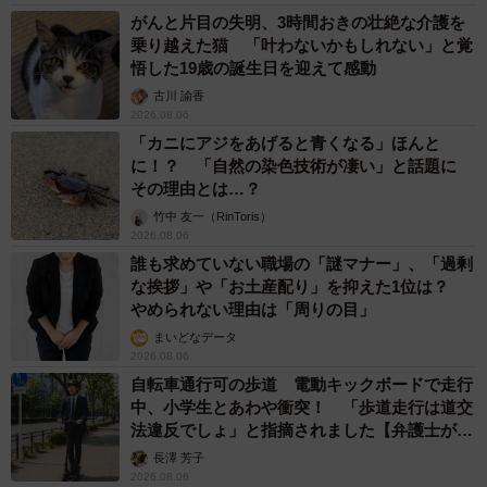
がんと片目の失明、3時間おきの壮絶な介護を
乗り越えた猫 「叶わないかもしれない」と覚
悟した19歳の誕生日を迎えて感動
古川 諭香
2026.08.06
「カニにアジをあげると青くなる」ほんと
に！？ 「自然の染色技術が凄い」と話題に
その理由とは…？
竹中 友一（RinToris）
2026.08.06
誰も求めていない職場の「謎マナー」、「過剰
な挨拶」や「お土産配り」を抑えた1位は？
やめられない理由は「周りの目」
まいどなデータ
2026.08.06
自転車通行可の歩道 電動キックボードで走行
中、小学生とあわや衝突！ 「歩道走行は道交
法違反でしょ」と指摘されました【弁護士が解
説】
長澤 芳子
2026.08.06