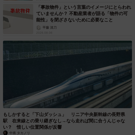
「事故物件」という言葉のイメージにとらわれ
ていませんか？ 不動産業者が語る「物件の可
能性」を閉ざさないために必要なこと
平藤 清刀
2026.08.06
もしかすると「下山ダッシュ」 リニア中央新幹線の長野県
駅 在来線との乗り継ぎなし→なら走れば間に合うんじゃな
い？ 惜しい位置関係が反響
中将 タカノリ