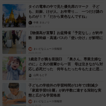
タイの電車の中で見た優先席のマーク 子ど
も、妊娠、けが人、お年寄り… 一つだけ謎の
ものが！？「だから黄色なんですね」
中将 タカノリ
2026.08.06
【物価高が直撃】お盆帰省「予定なし」が約半
数 新幹線・高速バスの「使い分け」が鮮明に
まいどなニュース情報部
2026.08.06
1歳息子が腕を亜脱臼 「奥さん、専業主婦な
のに」と夫の後輩から一言 母は泣きながら対
応し必死だった 何年もたった今もたまに思い
出し…
山岡 もと子
2026.08.06
子どもの学校外の学習時間が11年で2割減少
「家庭学習0分層」が約半数に達する深刻な実
態と広がる学習格差
まいどなニュース情報部
2026.08.06