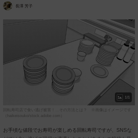
長澤 芳子
1/1
回転寿司店で食い逃げ被害！…その方法とは？ ※画像はイメージです
（haikeisouko/stock.adobe.com）
お手頃な値段でお寿司が楽しめる回転寿司ですが、SNSな