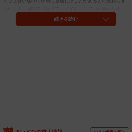
どでは食い逃げの現場に遭遇したことがあるとの投稿も見
られます。回転寿司店でアルバイトをしていたMさんは、
実際にそうした場面に出くわしたことがあるそうです。話
続きを読む
を聞きました。
◇ ◇
まいどなの求人情報
求人情報一覧へ