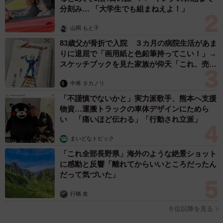
分刻み… 「大学生でも組まねえよ！」
山岡 もと子
83歳父が骨折で入院 ３カ月の病院生活があま
りに退屈で「画用紙と色鉛筆持ってこい！」→
スケッチブックを見た家族が仰天「これ、売れ
ますよ…」
中将 タカノリ
「不謹慎でないかと」実力派歌手、熊本へ支援
物資…運搬トラックの車体デザインにためら
い 「痛いほど伝わる」「行動され立派」
まいどなトピック
「これ全部長野県」海外のような絶景ショット
に感動と反響「離れてからいいところだったん
だって気づいた」
行橋 友
６位以降を見る