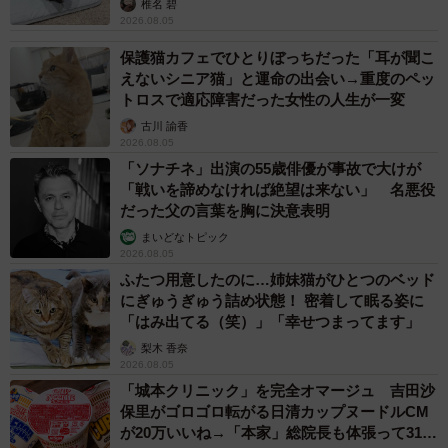
椎名 碧
2026.08.05
保護猫カフェでひとりぼっちだった「耳が聞こ
えないシニア猫」と運命の出会い→重度のペッ
トロスで適応障害だった女性の人生が一変
古川 諭香
2026.08.05
「ソナチネ」出演の55歳俳優が事故で大けが
「戦いを諦めなければ絶望は来ない」 名悪役
だった父の言葉を胸に決意表明
まいどなトピック
2026.08.05
ふたつ用意したのに…姉妹猫がひとつのベッド
にぎゅうぎゅう詰め状態！ 密着して眠る姿に
「はみ出てる（笑）」「幸せつまってます」
梨木 香奈
2026.08.05
「城本クリニック」を完全オマージュ 吉田沙
保里がゴロゴロ転がる日清カップヌードルCM
が20万いいね→「本家」総院長も体張って31万