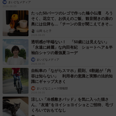
まいどなメディア
2026.08.05
たった50パーツのレゴで作った極小仏壇 ろう
そく、花立て、お供えのご飯、観音開きの扉の
奥には位牌も…「チーンの音が聞こえてきそ
う」
山岡 もと子
2026.08.05
透明感が半端ない！ 「50歳には見えない」
「永遠に綺麗」な内田有紀 ショートヘア＆半
袖白シャツの最強夏コーデ
まいどなメディア
2026.08.05
自転車の「ながらスマホ」罰則、6割超が「内
容は知らない」 利用者の意識と実際の法的知
識にギャップ大きく
まいどなニュース情報部
2026.08.05
涼しい「冷感敷きパッド」を気に入った猫さ
ん、”友達”をヨイショヨイショとご招待、毛づ
くろいでおもてなし