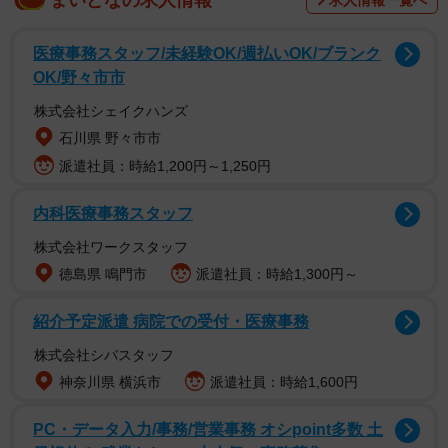
私がアルバイトしていた回転寿司店では、いわゆる「食い
逃げ」被害がありました。
医療事務スタッフ/未経験OK/週払いOK/ブランク
OK/野々市市
食い逃げがあった日は平日の夕方です。私は、お客様が帰
株式会社シェイクハンズ
った後の席でまだ食べた後のお皿などが片付けられていな
石川県 野々市市
いところを見つけ、いつも通りに片付けをしていました。
派遣社員：時給1,200円～1,250円
すると片付けの最中、足元に何かが当たるのを感じたので
テーブルの下を覗き込んでみると、食べ終わった後の皿が
内科医療事務スタッフ
13枚も重ねられて置いてあったのです。
株式会社ワークスタッフ
徳島県 鳴門市
派遣社員：時給1,300円～
私は「もしかしてこの13枚はお会計に入っていないかも」
と思い、すぐに店長に報告しました。その後店長がお会計
紹介予定派遣 病院での受付・医療事務
情報を確認したところ、テーブルの下に隠されていた13枚
株式会社シバスタッフ
分の代金は支払われていないことが分かりました。
神奈川県 横浜市
派遣社員：時給1,600円
ースタッフがテーブルでお皿を数える時には、気が付かな
PC・データ入力/事務/営業事務 オシpoint多数 土