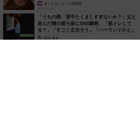
いいね
まいどなニュース調査部
2026.08.05
「うちの猫、背中たくましすぎないか？」父と
並んだ猫の後ろ姿にSNS騒然 「筋トレして
る？」「すごく丈夫そう」「ハーランドかと」
梨木 香奈
2026.08.05
「そんなわけない…と思ったけど」バニラアイスに混ぜてみた
ら……意外なおいしさ 口の中で気づいた斬新な「和の薬味コ