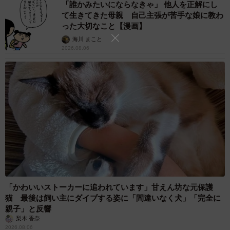
「誰かみたいにならなきゃ」 他人を正解にし
て生きてきた母親 自己主張が苦手な娘に教わ
った大切なこと【漫画】
海川 まこと
2026.08.06
「かわいいストーカーに追われています」甘えん坊な元保護
猫 最後は飼い主にダイブする姿に「間違いなく犬」「完全に
親子」と反響
梨木 香奈
2026.08.06