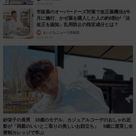
2026.08.05
市販薬のオーバードーズ対策で改正薬機法が5
月に施行、かぜ薬を購入した人の約6割が「法
改正を認知」乱用防止の指定成分とは？
まいどなニュース情報部
2026.08.05
紗栄子の長男 18歳のモデル、カジュアルコーデのおしゃれ近
影が「両親のいいとこ取りの美しいお顔立ち」 9歳に渡英し全
寮制カレッジで学ぶ