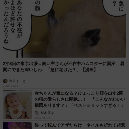
2泊3日の東京出張→飼い主さんが不在中ハムスターに異変 眉
間にできた深いしわ、「急に老けた？」【漫画】
海川 まこと
2026.08.08
赤ちゃんが気になる？ひょっこり顔を出す2匹
の猫の愛らしさに悶絶…！ 「こんなかわいい
構図あります？」「ベストショットすぎる！」
梨木 香奈
2026.08.08
酔って転んでアザだらけ ネイルも折れて超悲