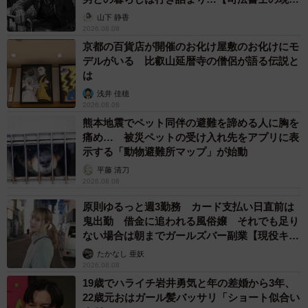
から】
山下 静香
2026.08.08
京都の百貨店が開催のお化け屋敷のお化けにモ
デルがいる 比叡山延暦寺の僧侶が語る伝説と
は
浅井 佳穂
2026.08.08
熊本地震でペット同伴の避難を諦める人に胸を
痛め… 被災ペットの受け入れ先をアプリに表
示する「動物避難所マップ」が始動
平藤 清刀
2026.08.08
原則ゆるっと週3勤務 カード支払い日直前は
鬼出勤 借金に追われる風俗嬢 それでも足り
ない場合は朝までガールズバー副業【現役キャ
ストに取材】
たかなし 亜妖
2026.08.08
19歳でハライチ岩井勇気と年の差婚から3年、
22歳元おはガール髪バッサリ「ショート似合い