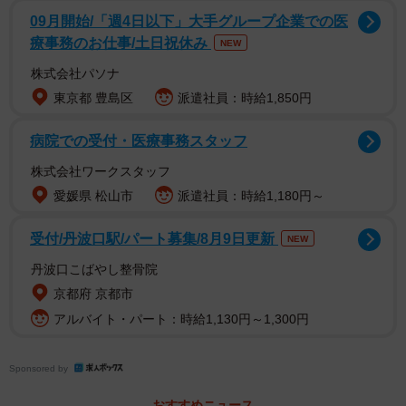
09月開始/「週4日以下」大手グループ企業での医
め、解体されることになっていました。Aさんも事前にその
療事務のお仕事/土日祝休み
NEW
話は聞いていましたが、「解体は長期出張中だから騒音は
株式会社パソナ
気にしなくていいだろう」と軽く考えていただけでした。
東京都 豊島区
派遣社員：時給1,850円
まさかこんなことになるとは思ってもいませんでした。
病院での受付・医療事務スタッフ
自分の家が一部解体されてしまったのですから、当然、損
株式会社ワークスタッフ
害の補償を求める必要があります。では、その損害額はど
愛媛県 松山市
派遣社員：時給1,180円～
のように査定されるのでしょうか。実際に誤って解体され
た家の査定を行った経験を持つ、株式会社たてやま総合鑑
受付/丹波口駅/パート募集/8月9日更新
NEW
定の立山壮平さんに話を聞きました。
丹波口こばやし整骨院
京都府 京都市
ー誤って隣家が解体されてしまうということは起こりうる
アルバイト・パート：時給1,130円～1,300円
のでしょうか
これまで不動産鑑定士・一級建築士として仕事をしてきた
Sponsored by
なかで、隣家が誤って解体されていたというケースがあり
おすすめニュース