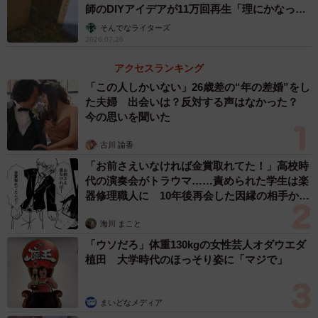
師のDIYアイデアが11万回再生「理にかなった
定しなかったのです。
手法」
そんでなライターズ
2026.07.26
話し合いでは解決せず、家主さんも弁護士を立てて調停と
アクセスランキング
なりましたが、そこでも結論は出ません。ついには裁判で
「この人しかいない」26歳差の“年の差婚”をし
決着をつけようということになり、現在も係争中となって
た夫婦 出会いは？反対する声はなかった？
しまっています。
今の思いを聞いた
古川 諭香
Aさんのケースでも、不動産会社と解体業者の責任のなすり
「お前さえいなければ金賞取れてた！」高校時
つけ合いは起こるかもしれません。その場合は弁護士など
代の演奏会がトラウマ……責められた学生は楽
の専門家に相談するといいでしょう。
器修理職人に 10年後再会した因縁の相手から
思わぬ申し出【漫画】
◆立山壮平（たてやま・そうへい）不動産鑑定士・一級建
海川 まこと
築士 大阪府茨木市を拠点に「土地・建物の身近な相談窓
「ウソだろ」体重130kgの女性芸人オダウエダ
植田 大学時代のほっそり姿に「マジで」
口」として活動。週1回のジョギングや登山などの写真を
SNSで発信するなど、アクティブな面もチラ見せ中。
まいどなメディア