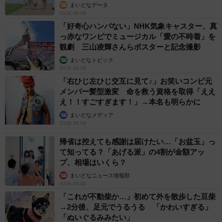
まいどなデータ
2026.08.09
「好奇心ハンパない」NHK気象キャスター、真
っ赤なワンピでミュージカル「愛の不時着」を
観劇 三山凌輝さんらポスターと記念撮影
まいどなトピック
2026.08.09
「右ひじ左ひじ交互に見て♪」お笑いコンビ元
メンバー髪型激変 命を救う資格を取得「ええ
え！！すごすぎます！」→本名も明らかに
まいどなメディア
2026.08.09
帰省は控えても感謝は届けたい…「お盆玉」っ
て知ってる？「あげる派」の4割が金額アッ
プ、相場はいくら？
まいどなニュース情報部
2026.08.09
「これが不動柴か…」初めて外を散歩した豆柴
→2分後、足元でうるうる 「かわいすぎる」
「ぬいぐるみみたい」