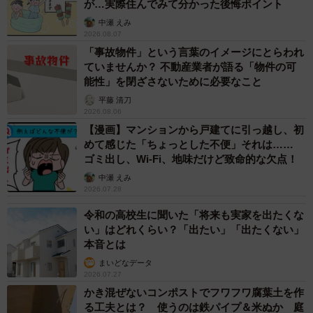
帰させるにはどれくらい費用が掛かるかを算定しました。
が…実際住んでみて分かった後悔ポイント
しかし残念ながら解体前の状態は完全には分かりません。
中瀬 えみ
2026.08.07
解体された家に住んでいた人は、解体により家が傾いたと
「事故物件」という言葉のイメージにとらわれ
主張されていましたが、その時は、柱が無事だったことも
ていませんか？ 不動産業者が語る「物件の可
あり、傾きは解体工事が原因ではないと結論付けました。
能性」を閉ざさないために必要なこと
平藤 清刀
2026.08.06
ー算出された金額をもとに損害賠償がおこなわれるのです
【漫画】マンションから戸建てに引っ越し、初
ね
めて感じた「ちょっとした不便」それは……
ゴミ出し、Wi-Fi、地味だけど致命的な欠点！
いえ、算出された金額ですんなりと賠償がおこなわれると
中瀬 えみ
2026.07.28
は限りません。通常は解体された家の家主さんと、不動産
会社、または解体業者との間で話し合いが実施され、そこ
令和の高校生に聞いた「将来も実家を出たくな
い」はどれくらい？「出たい」「出たくない」
で解決することが多いです。
本音とは
まいどなデータ
ただ私が関わった案件では、話し合いでは解決しませんで
2026.07.27
した。解体ミスの原因が不動産会社にあるのか解体業者に
かき混ぜないコンポストでフワフワ腐葉土を作
あるのか、責任を押し付け合ってどちらが支払うのかが確
る工夫とは？ 使うのは鉄パイプ＆米ぬか 庭