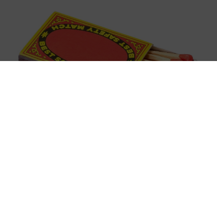
「国産マッチでもバズりたい」願いかなった！老舗メーカーの
投稿が4100万再生 他業種も続々相乗りでミーム化へ発展
まいどなニュース調査部
2026.08.07
「化けましたね～」10歳で綾瀬はるかの娘役→
雰囲気ガラリの18歳に成長 「メイクで雰囲気
が」「宝塚に入れそう」
まいどなメディア
2026.08.07