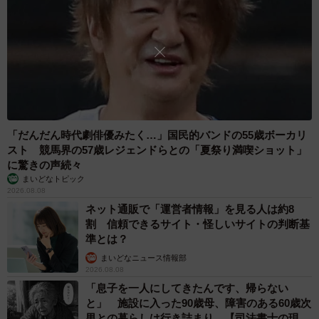
「だんだん時代劇俳優みたく…」国民的バンドの55歳ボーカリ
スト 競馬界の57歳レジェンドらとの「夏祭り満喫ショット」
に驚きの声続々
まいどなトピック
2026.08.08
ネット通販で「運営者情報」を見る人は約8
割 信頼できるサイト・怪しいサイトの判断基
準とは？
まいどなニュース情報部
2026.08.08
「息子を一人にしてきたんです、帰らない
と」 施設に入った90歳母、障害のある60歳次
男との暮らしは行き詰まり…【司法書士の現場