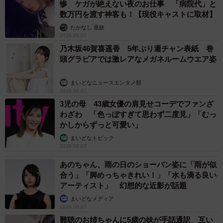
惨 ケガが絶えない夜のお仕事 「病院代」と
数万円を渡す神客も！【現役キャストに取材】
たかなし 亜妖
2026.08.07
乃木坂46賀喜遥香 5年ぶり週チャン表紙 巻
頭グラビアでは激レアなメガネルームウエア姿
まいどなニュースエンタメ部
2026.08.07
3児の母 43歳女優の肩見せコーデでファンざ
わざわ 「色っぽすぎて思わず二度見」「むっ
かしからずっと可愛い」
まいどなトピック
2026.08.07
あのちゃん、雨の日のショーパン姿に「雨が似
合う」「脚めっちゃきれい！」「水も滴る良い
アーティスト」 幻想的な近影が話題
まいどなメディア
2026.08.07
難聴のお姉ちゃんに5歳の妹が手話通訳 互い