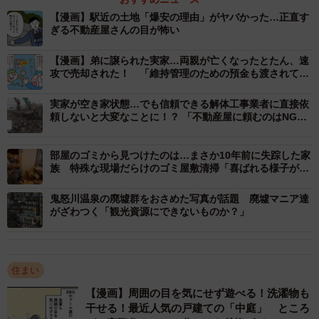
ました。その時は、不動産会社の人が現地に到着するのが
【漫画】駅近の土地「爆安の理由」がヤバかった…正直す
遅れて、電話で解体業者に指示をしたところ、隣の家が似
ぎる不動産屋さんの目が怖い
た建物だったので解体業者が誤って解体してしまったとい
【漫画】弟に譲られた実家…両親が亡くなったとたん、速
うものでした。この時の大きな原因は、実際に解体する建
攻で売却された！ 「維持管理のための預金も渡されてい
たのに、どうして」…50代主婦の後悔
物を事前に見たことがあったのは不動産会社の人だけだっ
実家が空き家状態…でも信頼できる解体工事業者に直接依
たので、解体業者は実物を把握していなかったことです。
頼しないと大変なことに！？ 「不動産屋に頼むのはNG」
その理由とは
工事の最中に元請が到着し、間違えて隣家を解体してしま
部屋のゴミから見つけたのは…まさか10年前に失踪した家
っていることに気づき、すぐに工事を中断したのですが、
族 特殊な現場だらけのゴミ屋敷清掃「喜ばれる様子がや
りがい」
すでに隣家の一部が解体されてしまっていました。
鬼怒川温泉の廃墟群をおさめた写真が話題 廃墟マニア達
がざわつく「観光資源にできないものか？」
ー誤って解体された家はどのように算定されるのでしょう
か
住まい
実際に壊された部分を調査して、写真や技術資料を作成し
【漫画】周囲の目を気にせず遊べる！洗濯物も
ます。柱の状態や壁材などを確認して、同じ仕様で原状復
干せる！最近人気の戸建ての「中庭」 ところ