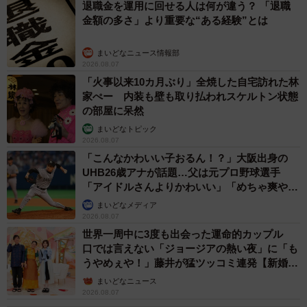
退職金を運用に回せる人は何が違う？ 「退職
金額の多さ」より重要な“ある経験”とは
まいどなニュース情報部
2026.08.07
「火事以来10カ月ぶり」全焼した自宅訪れた林
家ぺー 内装も壁も取り払われスケルトン状態
の部屋に呆然
まいどなトピック
2026.08.07
「こんなかわいい子おるん！？」大阪出身の
UHB26歳アナが話題…父は元プロ野球選手
「アイドルさんよりかわいい」「めちゃ爽や
か」
まいどなメディア
2026.08.07
世界一周中に3度も出会った運命的カップル
口では言えない「ジョージアの熱い夜」に「も
うやめぇや！」藤井が猛ツッコミ連発【新婚さ
ん】
まいどなニュース
2026.08.07