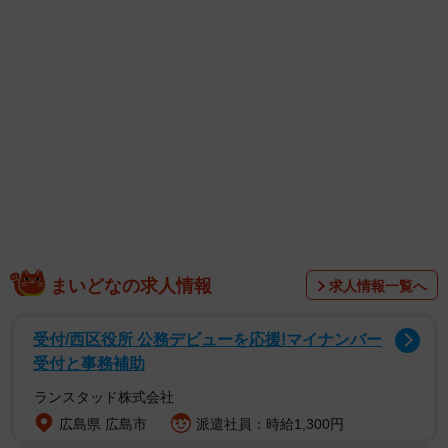
1/1
海外出張から帰ったら家が解体されている！ ※画像はイメージです
（komagym/stock.adobe.com）
まいどなの求人情報
求人情報一覧へ
受付/西区役所 公務デビューを応援!マイナンバー
受付と事務補助
ランスタッド株式会社
実は、Aさんが住む家の隣にも、同じような平屋が建ってい
広島県 広島市
派遣社員：時給1,300円
ました。そこは以前から空き家で、老朽化が進んでいたた