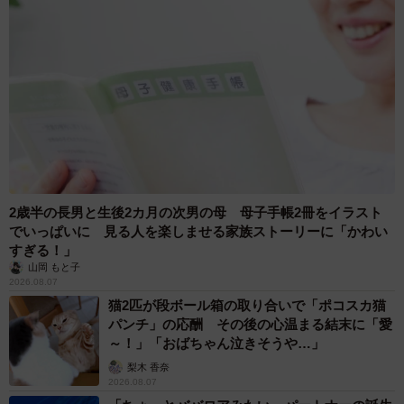
2歳半の長男と生後2カ月の次男の母 母子手帳2冊をイラスト
でいっぱいに 見る人を楽しませる家族ストーリーに「かわい
すぎる！」
山岡 もと子
2026.08.07
猫2匹が段ボール箱の取り合いで「ポコスカ猫
パンチ」の応酬 その後の心温まる結末に「愛
～！」「おばちゃん泣きそうや…」
梨木 香奈
2026.08.07