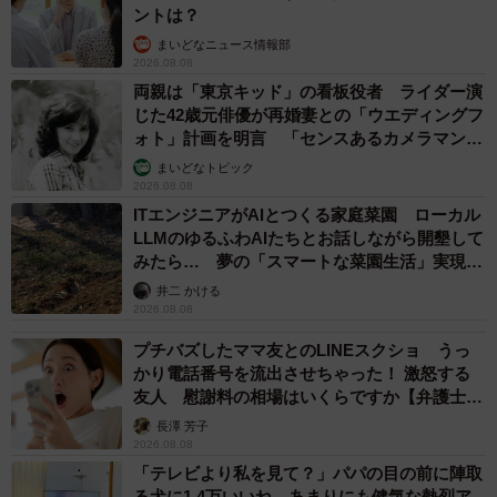
ントは？
まいどなニュース情報部
2026.08.08
両親は「東京キッド」の看板役者 ライダー演
じた42歳元俳優が再婚妻との「ウエディングフ
ォト」計画を明言 「センスあるカメラマン求
む」
まいどなトピック
2026.08.08
ITエンジニアがAIとつくる家庭菜園 ローカル
LLMのゆるふわAIたちとお話しながら開墾して
みたら… 夢の「スマートな菜園生活」実現な
るか
井二 かける
2026.08.08
プチバズしたママ友とのLINEスクショ うっ
かり電話番号を流出させちゃった！ 激怒する
友人 慰謝料の相場はいくらですか【弁護士が
解説】
長澤 芳子
2026.08.08
「テレビより私を見て？」パパの目の前に陣取
る犬に1.4万いいね あまりにも健気な熱烈ア