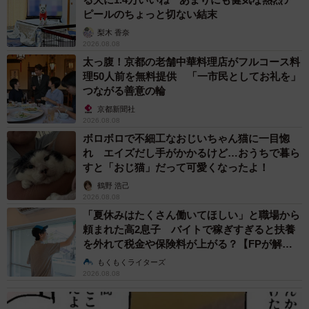
ピールのちょっと切ない結末
梨木 香奈
2026.08.08
太っ腹！京都の老舗中華料理店がフルコース料
理50人前を無料提供 「一市民としてお礼を」
つながる善意の輪
京都新聞社
2026.08.08
ボロボロで不細工なおじいちゃん猫に一目惚
れ エイズだし手がかかるけど…おうちで暮ら
すと「おじ猫」だって可愛くなったよ！
鶴野 浩己
2026.08.08
「夏休みはたくさん働いてほしい」と職場から
頼まれた高2息子 バイトで稼ぎすぎると扶養
を外れて税金や保険料が上がる？【FPが解
説】
もくもくライターズ
2026.08.08