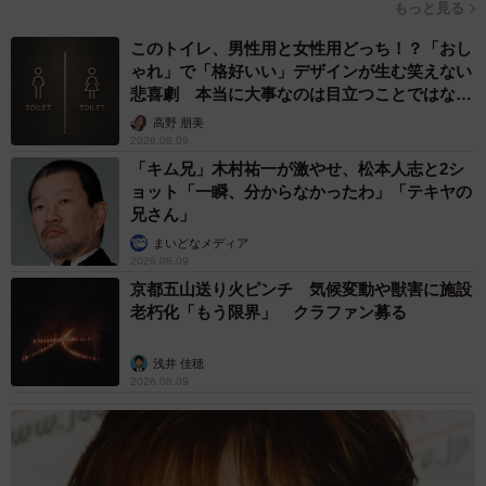
もっと見る
このトイレ、男性用と女性用どっち！？「おし
ゃれ」で「格好いい」デザインが生む笑えない
悲喜劇 本当に大事なのは目立つことではな
く…
高野 朋美
2026.08.09
「キム兄」木村祐一が激やせ、松本人志と2シ
ョット「一瞬、分からなかったわ」「テキヤの
兄さん」
まいどなメディア
2026.08.09
京都五山送り火ピンチ 気候変動や獣害に施設
老朽化「もう限界」 クラファン募る
浅井 佳穂
2026.08.09