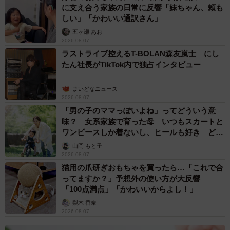
に支え合う家族の日常に反響「妹ちゃん、頼も
しい」「かわいい通訳さん」
五ヶ瀬 あお
2026.08.07
ラストライブ控えるT-BOLAN森友嵐士 にし
たん社長がTikTok内で独占インタビュー
まいどなニュース
2026.08.07
「男の子のママっぽいよね」ってどういう意
味？ 女系家族で育った母 いつもスカートと
ワンピースしか着ないし、ヒールも好き どの
へんが…
山岡 もと子
2026.08.07
猫用の爪研ぎおもちゃを買ったら…「これで合
ってますか？」予想外の使い方が大反響
「100点満点」「かわいいからよし！」
梨木 香奈
2026.08.07