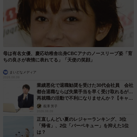
母は有名女優、慶応幼稚舎出身CBCアナのノースリーブ姿「育
ちの良さが表情に表れてる」「天使の笑顔」
まいどなメディア
2026.08.09
業績悪化で退職勧奨を受けた30代会社員 会社
都合退職ならば失業手当を早く受け取れるが…
再就職の活動で不利になりませんか？【キャリ
アカウンセラーが解説】
長澤 芳子
2026.08.09
正直しんどい夏のレジャーランキング、3位
「帰省」、2位「バーベキュー」を抑えた1位
は？