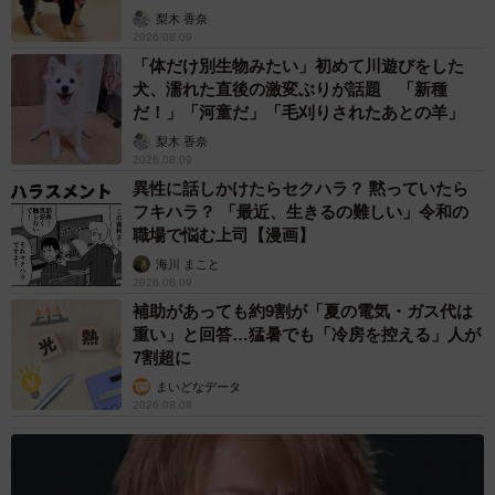
梨木 香奈
2026.08.09
「体だけ別生物みたい」初めて川遊びをした
犬、濡れた直後の激変ぶりが話題 「新種
だ！」「河童だ」「毛刈りされたあとの羊」
梨木 香奈
2026.08.09
異性に話しかけたらセクハラ？ 黙っていたら
フキハラ？ 「最近、生きるの難しい」令和の
職場で悩む上司【漫画】
海川 まこと
2026.08.09
補助があっても約9割が「夏の電気・ガス代は
重い」と回答…猛暑でも「冷房を控える」人が
7割超に
まいどなデータ
2026.08.08