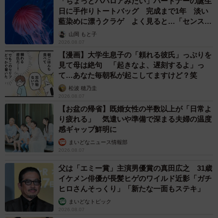
「ちょっとババロアみたい」パートナーの誕生
日に手作りトートバッグ 完成まで1年 淡い
藍染めに漂うクラゲ よく見ると…「センスす
ごい」
山岡 もと子
2026.08.07
【漫画】大学生息子の「頼れる彼氏」っぷりを
見て母は絶句 「起きなよ、遅刻するよ」っ
て…あなた毎朝私が起こしてますけど？笑
松波 穂乃圭
2026.08.07
【お盆の帰省】既婚女性の半数以上が「日常よ
り疲れる」 気遣いや準備で深まる夫婦の温度
感ギャップ鮮明に
まいどなニュース情報部
2026.08.07
父は「エミー賞」主演男優賞の真田広之 31歳
イケメン俳優が長髪ヒゲのワイルド近影「ガチ
ヒロさんそっくり」「新たな一面もステキ」
まいどなトピック
2026.08.07