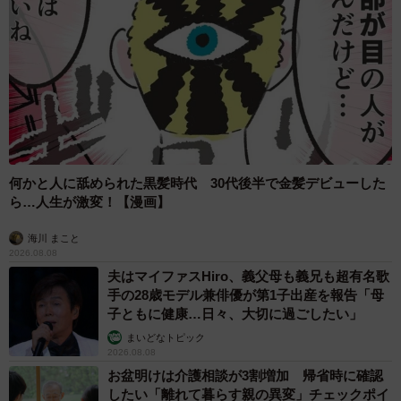
何かと人に舐められた黒髪時代 30代後半で金髪デビューした
ら…人生が激変！【漫画】
海川 まこと
2026.08.08
夫はマイファスHiro、義父母も義兄も超有名歌
手の28歳モデル兼俳優が第1子出産を報告「母
子ともに健康…日々、大切に過ごしたい」
まいどなトピック
2026.08.08
お盆明けは介護相談が3割増加 帰省時に確認
したい「離れて暮らす親の異変」チェックポイ