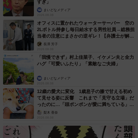
すぎ」
まいどなメディア
2026.08.08
オフィスに置かれたウォーターサーバー 空の
2Lボトル持参し毎日給水する男性社員→総務担
当者の注意にまさかの逆ギレ！【弁護士が解
説】
長澤 芳子
2026.08.08
「我慢できず」村上佳菜子、イケメン夫と全力
ハグ「可愛いふたり」「素敵なご夫婦」
まいどなメディア
2026.08.08
12歳の愛犬に変化 1歳息子の膝で甘える初め
て見せる姿に反響 これまで「見守る立場」だ
ったのに…「頭ポンポンが愛に満ちている」
「尊…」
梨木 香奈
2026.08.08