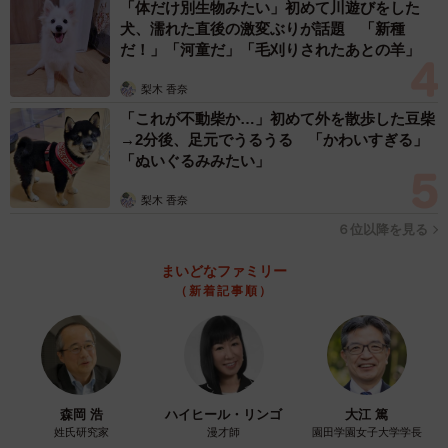
「体だけ別生物みたい」初めて川遊びをした
犬、濡れた直後の激変ぶりが話題 「新種
だ！」「河童だ」「毛刈りされたあとの羊」
梨木 香奈
「これが不動柴か…」初めて外を散歩した豆柴
→2分後、足元でうるうる 「かわいすぎる」
「ぬいぐるみみたい」
梨木 香奈
６位以降を見る
まいどなファミリー
（新着記事順）
森岡 浩
ハイヒール・リンゴ
大江 篤
姓氏研究家
漫才師
園田学園女子大学学長