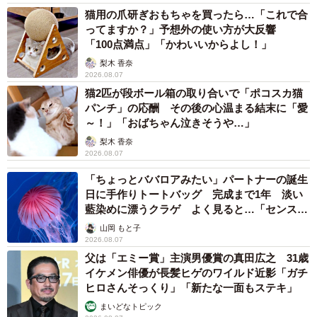
く、今回の作業中での発見に至りました。
猫用の爪研ぎおもちゃを買ったら…「これで合
ってますか？」予想外の使い方が大反響
「100点満点」「かわいいからよし！」
――その後、依頼者さんは無事新しい仕事もスタートされ
梨木 香奈
たと。
2026.08.07
猫2匹が段ボール箱の取り合いで「ポコスカ猫
はい。「心の整理はついていない部分はあるけれども、前
パンチ」の応酬 その後の心温まる結末に「愛
を向いてやっていくしかないですね」とお話されていまし
～！」「おばちゃん泣きそうや…」
た。
梨木 香奈
2026.08.07
1回目の回収中止後、その後の様子が気になったこともあ
「ちょっとババロアみたい」パートナーの誕生
日に手作りトートバッグ 完成まで1年 淡い
り、依頼者さんとはずっとコンタクトを取り続けていまし
藍染めに漂うクラゲ よく見ると…「センスす
た。最終的に弊社に2回目のご依頼をいただき無事完了した
ごい」
山岡 もと子
のですが、実は3回目の回収のご依頼もあって。
2026.08.07
父は「エミー賞」主演男優賞の真田広之 31歳
イケメン俳優が長髪ヒゲのワイルド近影「ガチ
――3回目も？
ヒロさんそっくり」「新たな一面もステキ」
まいどなトピック
回収時に、不要なものは手放し、必要なものは手元に置い