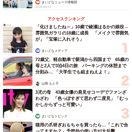
まいどなニュース情報部
ト）
2026.08.07
――依頼者さんにはどのようにお伝えを？
アクセスランキング
「化けましたね～」10歳で綾瀬はるかの娘役→
雰囲気ガラリの18歳に成長 「メイクで雰囲気
スタッフも最初は「理科室にあるような骨格の模型か
が」「宝塚に入れそう」
な？」と思ったようですが、人骨であることを確信し、作
業を中止。すぐに依頼者さまに見ていただいたところ「10
まいどなメディア
年前に失踪した母親かもしれない」となりまして。警察を
72歳父、軽自動車で新潟から四国まで 65歳の
母と2人で3泊4日の旅 パーキングの休憩まで
呼び、依頼者さまとスタッフは事情聴取を受けました。
分刻み… 「大学生でも組まねえよ！」
その後、警察により本件は事故処理され、それから約2ヵ月
山岡 もと子
後の2024年2月に回収作業を再開。無事完了し、依頼者さ
3児の母 43歳女優の肩見せコーデでファンざ
わざわ 「色っぽすぎて思わず二度見」「むっ
まは引っ越しされ、新しい仕事をスタートされています。
かしからずっと可愛い」
まいどなトピック
猫用の爪研ぎおもちゃを買ったら…「これで合
ってますか？」予想外の使い方が大反響