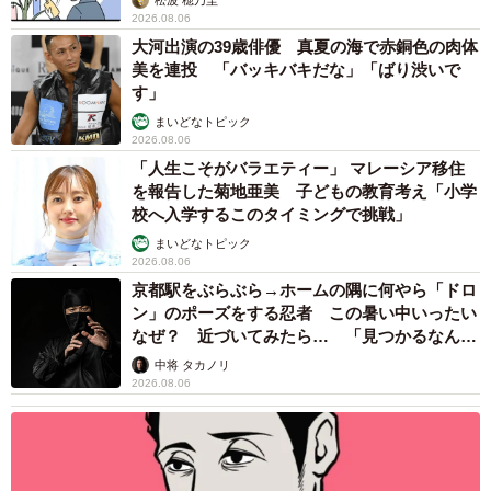
りもやりがいは大きいです。
2026.08.06
大河出演の39歳俳優 真夏の海で赤銅色の肉体
また、メンバーの心身面のヒアリングも行っており、その
美を連投 「バッキバキだな」「ばり渋いで
す」
ときの状態が難しいと判断した場合は現場には行かせませ
まいどなトピック
ん。作業後の匂いや衛生面に関しても、社に戻ってからシ
2026.08.06
ャワー等で必ず身なりを整えてから帰宅するようにしてお
「人生こそがバラエティー」 マレーシア移住
り、社内も美化や環境整備に尽力しています。
を報告した菊地亜美 子どもの教育考え「小学
校へ入学するこのタイミングで挑戦」
◇ ◇
まいどなトピック
2026.08.06
京都駅をぶらぶら→ホームの隅に何やら「ドロ
国土交通省の「死因別統計データ」によると自宅での死亡
ン」のポーズをする忍者 この暑い中いったい
者数は、13.4万人（2000年）から18.8万人（2019年）へと
なぜ？ 近づいてみたら… 「見つかるなんて
未熟」
約5万人も増加しています。
中将 タカノリ
2026.08.06
警察庁が発表した、「警察取扱死体のうち自宅において死
亡した一人暮らしの者」（※ 警察庁刑事局捜査第一課に報
告のあったもの）は、令和6年第1四半期（1～3月）分暫定