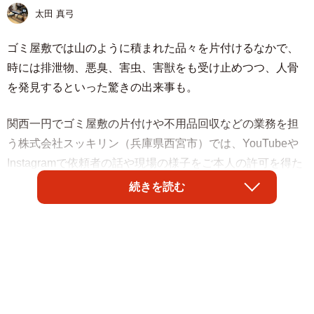
太田 真弓
ゴミ屋敷では山のように積まれた品々を片付けるなかで、
時には排泄物、悪臭、害虫、害獣をも受け止めつつ、人骨
を発見するといった驚きの出来事も。
関西一円でゴミ屋敷の片付けや不用品回収などの業務を担
う株式会社スッキリン（兵庫県西宮市）では、YouTubeや
Instagramで依頼者の話や現場の様子をご本人の許可を得た
上で発信。それぞれの依頼主が現状から脱出したい、きれ
続きを読む
いな部屋で改めて一歩踏み出したいという気持ちが伝わっ
てきます。