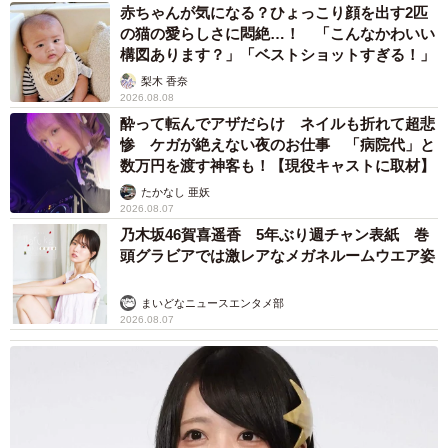
赤ちゃんが気になる？ひょっこり顔を出す2匹
の猫の愛らしさに悶絶…！ 「こんなかわいい
――依頼者さんの現場でのご様子は？
構図あります？」「ベストショットすぎる！」
梨木 香奈
最初は驚きで言葉が出ず、混乱されている様子でした。そ
2026.08.08
の後、昔の記憶を手繰り寄せるように思案され、出てきた
酔って転んでアザだらけ ネイルも折れて超悲
惨 ケガが絶えない夜のお仕事 「病院代」と
人骨がお母さまのものであると気づかれてからは動揺しな
数万円を渡す神客も！【現役キャストに取材】
がらも状況の説明をしてくださいました。
たかなし 亜妖
2026.08.07
乃木坂46賀喜遥香 5年ぶり週チャン表紙 巻
頭グラビアでは激レアなメガネルームウエア姿
まいどなニュースエンタメ部
2026.08.07
4/8