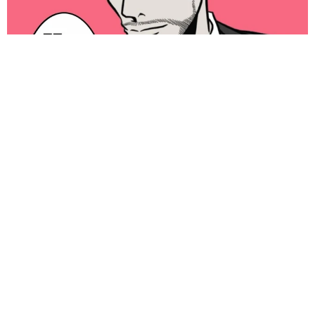
値で、総数は21,716人。40～44歳が259人、45～49歳425
人と数字が増えていき、85歳以上は4922人でした。またエ
リアでいうと、警察庁（東京）2593人、埼玉1279人、千葉
1294人、神奈川1324人、愛知1374人、大阪1879人と人口
からも都心部の方が多く、ほかの県は2ケタ、3ケタとなっ
ています。
「明日ひま？」 知り合いから唐突なメッセージ 用件次第で断
ることもできる賢い返信文とは？【漫画】
海川 まこと
2026.08.06
飼い主が食べているヨーグルトをもらえなかっ
た犬さん、爆裂に拗ねた顔がかわいすぎ「鼻息
フスフス」「反則レベル」
椎名 碧
2026.08.06
コガネムシを見つめる猫とパパ、偶然生まれた
神々しい構図が「宗教画のよう」と話題 「尊
い」「ていうかライオンキング」