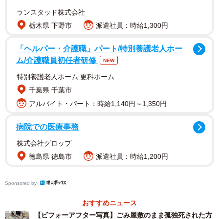
ランスタッド株式会社
今回、清掃作業についてお話を聞くなか、母親が失踪した
栃木県 下野市
派遣社員：時給1,300円
と思っていたある依頼者さんのエピソードを、同社代表取
締役の西岡巧貴さん、現場責任者の池上尚吾さんが教えて
「ヘルパー・介護職」パート/特別養護老人ホー
ム/介護職員初任者研修
NEW
くれました。
特別養護老人ホーム 更科ホーム
不用品回収中に発見したもの…現場は騒然
千葉県 千葉市
アルバイト・パート：時給1,140円～1,350円
――ご依頼の数だけ、お宅それぞれの状況やご事情、背景
がありそうです。
病院での医療事務
株式会社グロップ
公開している動画はほんの一部です。例えば、ペットの排
徳島県 徳島市
派遣社員：時給1,200円
泄物を処理せずそのまま長時間放置された現場は、夏の暑
さで排泄物からガスが放出され、部屋に入っただけで舌が
Sponsored by
痺れ、喉が熱くなります。
おすすめニュース
ゴキブリの死骸が浴室に詰まっている現場や、うさぎが放
【ビフォーアフター写真】ごみ屋敷のまま孤独死された方