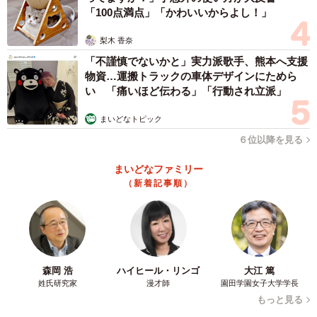
「100点満点」「かわいいからよし！」
梨木 香奈
「不謹慎でないかと」実力派歌手、熊本へ支援
物資…運搬トラックの車体デザインにためら
い 「痛いほど伝わる」「行動され立派」
まいどなトピック
3/8
６位以降を見る
人骨発見後、作業をすぐに中止し警察へ連絡。依頼者さんとスッキリン
は事情聴取を受けることに（スッキリンお片付けチャンネルのYouTubeよ
まいどなファミリー
りスクリーンショット）
（新着記事順）
――さぞ驚かれたのではないかと。
発見した瞬間は驚きのあまり声が出ませんでした。人骨だ
と確認しながらも「え！待って、怖い怖い！」という感じ
森岡 浩
ハイヒール・リンゴ
大江 篤
姓氏研究家
漫才師
園田学園女子大学学長
で騒然としていて。状況が整理されてからは皆静かに驚愕
もっと見る
しておりました。