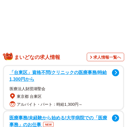
1/8
10年間“開かずの間”だった和室を片付けていたところ、まさかの事態に…
（スッキリンさん提供動画より 画像はスクリーンショット）
まいどなの求人情報
求人情報一覧へ
「台東区」資格不問/クリニックの医療事務/時給
1,300円から
医療法人財団湖聖会
東京都 台東区
アルバイト・パート：時給1,300円～
医療事務/未経験から始める!大学病院での「医療
事務」のお仕事
NEW