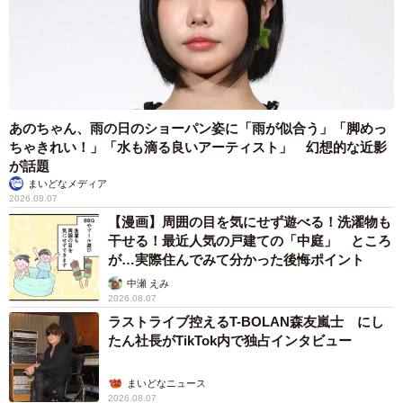
10年前に失踪したと思っていたお母さまが…依頼者さんもかなり驚き、
動揺されていたそう（スッキリンお片付けチャンネルのYouTubeよりスク
リーンショット）
――気丈にふるまってらっしゃったのですね。
あのちゃん、雨の日のショーパン姿に「雨が似合う」「脚めっ
10年前の当時、お母さまはよく家出をして数日間帰ってこ
ちゃきれい！」「水も滴る良いアーティスト」 幻想的な近影
が話題
ないことがあったそうです。「また数日経てば帰って来る
まいどなメディア
だろう」といった具合で。そもそも家族仲があまり良くな
2026.08.07
かったこともあり、帰ってきたとしてもお母さまは和室に
【漫画】周囲の目を気にせず遊べる！洗濯物も
干せる！最近人気の戸建ての「中庭」 ところ
こもり、特に会話などもなかったとのことでした。
が…実際住んでみて分かった後悔ポイント
中瀬 えみ
元々ご両親共に片付けが苦手で、依頼者さまは幼少期から
2026.08.07
慢性化したゴミ屋敷の中で生活をされていたようです。お
ラストライブ控えるT-BOLAN森友嵐士 にし
父さまが3年前に亡くなり、お姉さまも就職で家を出て、常
たん社長がTikTok内で独占インタビュー
態化したゴミ屋敷の中で一人で暮らしておられたので、お
まいどなニュース
母さまのご遺体の異臭などの異変に気づかれることもな
2026.08.07