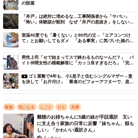
の部屋
し飼いされていた砂埃まみれのゴミ屋敷、ゴミが層になっ
た上で生活することでゴミが踏み固められたミルフィーユ
「井戸」は絶対に埋めるな…工事関係者から「ヤバい」
ゴミ屋敷、ゴミ屋敷で孤独死しネズミやウジ虫が湧いてい
「怖い」体験談が殺到 なぜ「井戸の息抜き」をしないと
いけないのか？
る家、マンションのお風呂場での練炭自殺現場の清掃など
室温40度でも「暑くない」と80代の父→「エアコンつけ
本当に特殊な案件が数々あります。
て」とお願いしてもダメ 「ある事実」に気づいた娘の熱
中症対策が大成功
最近で特に衝撃的だったのは、2023年12月にご依頼のあっ
男性上司「セで始まってスで終わるものなーんだ？」 バ
たゴミ屋敷の家から人骨が発見された案件です。
イト仲間女性の模範解答に「カッコ良すぎるだろ」「完璧
な返し！」
ゴミ屋敷で4年も、小1息子と住むシングルマザー→意
――そんなことが！？
を決して「お片付け」 業者のビフォーアフターで、息子
から感嘆の声！
京都府の20代男性の方から、就職で遠方に引っ越すにあた
り「自宅の不用品全回収」のご依頼をいただきました。
家族
気になる
しごと
ひと
兵庫
元々は家族4人で暮らしていた4LDKのご実家で、ご依頼時
難聴のお姉ちゃんに5歳の妹が手話通訳 互い
は一人住まい。家は全ての部屋に床一面ゴミが拡がってい
に支え合う家族の日常に反響「妹ちゃん、頼も
る状態のゴミ屋敷でした。
しい」「かわいい通訳さん」
五ヶ瀬 あお