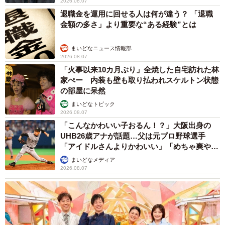
2026.08.07
ておいていただくのですが、依頼者さまご自身すごくモノ
退職金を運用に回せる人は何が違う？ 「退職
金額の多さ」より重要な“ある経験”とは
を大切になさる方で、1部屋分くらいの荷物を手元に残した
ままでした。しかし、引っ越し先にすべて持っていくこと
まいどなニュース情報部
ができなかったようで、「やはりこれは処分します」との
2026.08.07
ことで3回目の回収を行いました。
「火事以来10カ月ぶり」全焼した自宅訪れた林
家ぺー 内装も壁も取り払われスケルトン状態
の部屋に呆然
3回目にお会いした時には、依頼者さまの顔つきや話し方が
まいどなトピック
大きく変化されていて驚きました。「前を向いて頑張って
2026.08.07
いこう」という気持ちがすごく伝わってきて、その変化が
「こんなかわいい子おるん！？」大阪出身の
私たちもとても嬉しかったです。
UHB26歳アナが話題…父は元プロ野球選手
「アイドルさんよりかわいい」「めちゃ爽や
か」
まいどなメディア
――スッキリンさんが親身になって寄り添われたことが伝
2026.08.07
わってきます。
3回目も弊社を呼んでいただけたので、信頼関係を築けてい
たのではないかと思います。とてもありがたいことです。