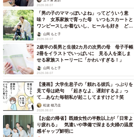
2026.08.07
スタッフ8名、作業時間7時間を想定して作業を開始したと
「男の子のママっぽいよね」ってどういう意
ころ、10年間“開かずの間”状態であった和室のゴミを「テ
味？ 女系家族で育った母 いつもスカートと
ミ」という道具ですくいながら回収している中、何重にも
ワンピースしか着ないし、ヒールも好き どの
へんが…
積み重なった布団や毛布をめくったところ、スタッフが床
山岡 もと子
2026.08.07
上に人骨のようなものを発見しました。
2歳半の長男と生後2カ月の次男の母 母子手帳
2冊をイラストでいっぱいに 見る人を楽しま
せる家族ストーリーに「かわいすぎる！」
山岡 もと子
2026.08.07
【漫画】大学生息子の「頼れる彼氏」っぷりを
見て母は絶句 「起きなよ、遅刻するよ」っ
て…あなた毎朝私が起こしてますけど？笑
松波 穂乃圭
2026.08.07
2/8
【お盆の帰省】既婚女性の半数以上が「日常よ
り疲れる」 気遣いや準備で深まる夫婦の温度
スタッフも我が目を疑った発見のシーン。驚きのあまり声が出なかった
感ギャップ鮮明に
様子が（スッキリンお片付けチャンネルのYouTubeよりスクリーンショッ