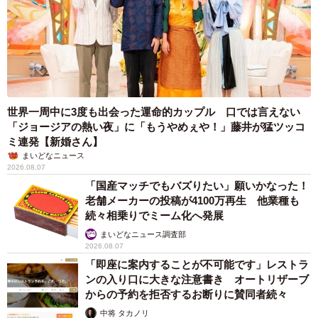
――「捨てられない」「もったいない」という気持ちが強
いとやはりモノが溜まりやすいのでしょうか？
「思い出」というカテゴリを普通の人よりもだいぶ広く取
っている方は、「思い切って処分」ということがなかなか
世界一周中に3度も出会った運命的カップル 口では言えない
できません。モノ一つ一つへの思い入れが大きい分、なか
「ジョージアの熱い夜」に「もうやめぇや！」藤井が猛ツッコ
なか捨てられない印象はあります。
ミ連発【新婚さん】
まいどなニュース
2026.08.07
――ちなみに今回の現場のお見積り費用は？
「国産マッチでもバズりたい」願いかなった！
老舗メーカーの投稿が4100万再生 他業種も
当初の見積りは40万円だったのですが作業中止になったた
続々相乗りでミーム化へ発展
め保留に。事故後の2回目の作業見積りは、前回作業での人
まいどなニュース調査部
2026.08.07
件費、トラック代、事件に係る対応などを含めて追加費用
「即座に案内することが不可能です」レストラ
10万円で計50万円でした。
ンの入り口に大きな注意書き オートリザーブ
からの予約を拒否するお断りに賛同者続々
――こういった不測の事態を、スタッフの方々はどのよう
中将 タカノリ