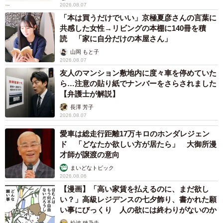
2026.08.07
に受け止め、心の整理を？
「本は買うだけでいい」京極夏彦さんの言葉に
共感した女性→リビングの本棚に140冊を積
人骨が発見されたとき、現場のスタッフは驚愕しておりま
読 「家に自分だけの本屋さん」
したが、心の整理に関しては、一般の方よりも事実を事実
山岡 もと子
2026.08.07
のままに受け止めることに時間はかからなかったと思いま
友人のマンション敷地内に度々車を停めていた
す。
ら…注意の貼り紙でナンバーをさらされました
【弁護士が解説】
というのも、月に平均して少なくとも10件程度は孤独死現
長澤 芳子
場の残置物回収のご依頼をいただいており、仕事の内容や
2026.08.07
意義を認識して日々の業務にあたっているためです。
愛車は総走行距離17万キロのホンダレジェン
ド 「どなたか欲しい方が居たら」 大御所漫
才師が譲渡の意向
メンバー全員が「社会に貢献している」という認識・自負
まいどなトピック
を持って自らの仕事に従事しています。大変な仕事ではあ
2026.08.06
りますが、依頼者さまと直で接する機会も多く、直接御礼
【漫画】「高い家賃を払えるのに、まだ欲し
を伝えてくださったり、依頼者さまが喜ばれたりホッとさ
い？」高級レジデンスの七夕飾り、書かれた願
い事にびっくり 人の欲には終わりがないのか
れる様子をダイレクトに感じられる仕事であるため、何よ
松波 穂乃圭