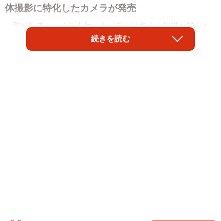
体撮影に特化したカメラが発売
取材記者という仕事柄、カメラには多少の知識も関心も
続きを読む
ある。しかしこれまで、私のカメラの用途はもっぱら「記
録」だった。報道や媒体掲載用の写真で8割、家族や友人の
記念写真で2割、それが私の写真撮影のすべてであり、およ
そ「芸術」「表現」「作品」などを志向する写真を撮った
ことはない。そういうのは自分の領分ではないとなんとな
く思い込んでいたのだ。