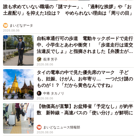
誰も求めていない職場の「謎マナー」、「過剰な挨拶」や「お
土産配り」を抑えた1位は？ やめられない理由は「周りの目」
まいどなデータ
2026.08.06
自転車通行可の歩道 電動キックボードで走行
7/13
中、小学生とあわや衝突！ 「歩道走行は道交
法違反でしょ」と指摘されました【弁護士が解
左はアストロで、右は（アストロのベース機となった）OM-D E-M1 Mark
説】
III で撮影した、オリオン座のバーナードループ（星雲）。Hα線を約100
長澤 芳子
2026.08.06
パーセント捉えるカメラとそうでないカメラとでは、色味にもこれだけ
の違いが出る。画像提供：OMデジタルソリューションズ
タイの電車の中で見た優先席のマーク 子ど
も、妊娠、けが人、お年寄り… 一つだけ謎の
ものが！？「だから黄色なんですね」
中将 タカノリ
2026.08.06
【物価高が直撃】お盆帰省「予定なし」が約半
数 新幹線・高速バスの「使い分け」が鮮明に
まいどなニュース情報部
2026.08.06