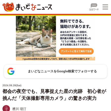
まいどなニュースをGoogle検索でフォローする
2024.09.28(Sat)
都会の夜空でも、見事捉えた星の光跡 初心者が
挑んだ「天体撮影専用カメラ」の驚きの実力
襟川 瑳汀