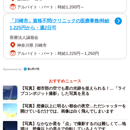
のではあるまいか。ふとそう思ったのである。
アルバイト・パート：時給1,200円～
「川崎市」資格不問/クリニックの医療事務/時給
1,225円から・週2日可
医療法人誠嶺会
神奈川県 川崎市
アルバイト・パート：時給1,225円～1,250円
Sponsored by
おすすめニュース
【写真】都市部の空でも星の光跡を捉えられる！…「ライ
ブコンポジット撮影」した写真を見る
2/13
【写真】想像以上に明るい都会の夜空…ただシャッターを
開けているだけでは、画像は白く飛んでしまいます
手前がOM-D E-M1 Mark III ASTORO、奥が筆者の愛用する（そしてアス
トロのベース機となった）OM-D E-M1 Mark III である。両機の外見上の
違いは、左肩のマークの有無のみ。なおアストロのメーカー希望価格は
【写真】なかなか星を「点」で撮影するのは難しくて…地
32万7800円。
球は、想像以上の早さで自転しているようです