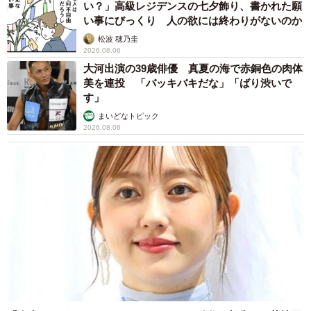
い？」高級レジデンスの七夕飾り、書かれた願
い事にびっくり 人の欲には終わりがないのか
松波 穂乃圭
5/13
2026.08.06
大河出演の39歳俳優 真夏の海で赤銅色の肉体
美を連投 「バッキバキだな」「ばり渋いで
OMデジタルソリューションズの「本気」が窺え
す」
るシステム展開
まいどなトピック
2026.08.06
一般に天体専用のカメラはHα線の透過率を高めた設計に
するのがセオリーのようだが、アストロの「ほぼ100パーセ
ント」は、民生機においては異例に高い数値である。2015
年にはニコンがD810Aというデジタル一眼レフを、直近で
は2019年にキヤノンがEOS Raというミラーレス一眼を、
それぞれ天体専用と銘打ってリリースしたが（現在はどち
らも終売）、それだってHα線の透過率は40パーセント程度
だ。
ニコンやキヤノンのフルサイズ機とアストロとでは撮像