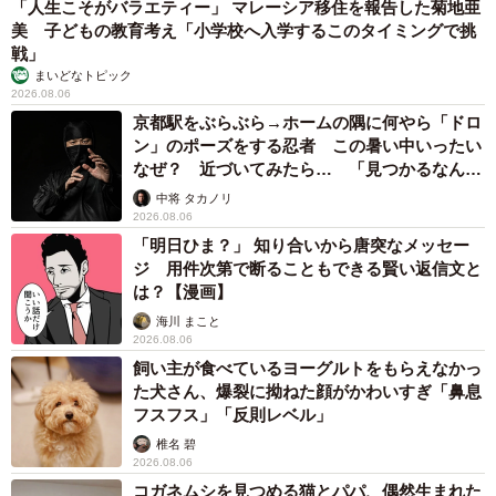
「人生こそがバラエティー」 マレーシア移住を報告した菊地亜
素子センサーの大きさも違うので単純な比較はできない
美 子どもの教育考え「小学校へ入学するこのタイミングで挑
が、少なくともHα線の扱いに注目すればアストロはより鮮
戦」
まいどなトピック
やかな天体写真を撮ることを志向しているのは確かだし、
2026.08.06
またよりニッチで、よりチャレンジングなカメラであると
京都駅をぶらぶら→ホームの隅に何やら「ドロ
もいえる。ここが、天体専用カメラたるアストロのアイデ
ン」のポーズをする忍者 この暑い中いったい
なぜ？ 近づいてみたら… 「見つかるなんて
ンティティのひとつである。
未熟」
中将 タカノリ
2026.08.06
もうひとつ、アストロのアイデンティティを感じるのは
「明日ひま？」 知り合いから唐突なメッセー
そのシステム展開である。
ジ 用件次第で断ることもできる賢い返信文と
は？【漫画】
アストロには、都市の光害を軽減したり、星の光をにじ
海川 まこと
2026.08.06
ませて強調したりといった機能のある専用フィルターが別
飼い主が食べているヨーグルトをもらえなかっ
売で2種用意されている。一般にフィルターというとレンズ
た犬さん、爆裂に拗ねた顔がかわいすぎ「鼻息
の対物側につけるものだが、アストロはなんとカメラ内
フスフス」「反則レベル」
部、撮像素子の手前に嵌め込む形で装着する。これによっ
椎名 碧
2026.08.06
て得られるメリットは、大きくふたつだ。レンズの数だけ
コガネムシを見つめる猫とパパ、偶然生まれた