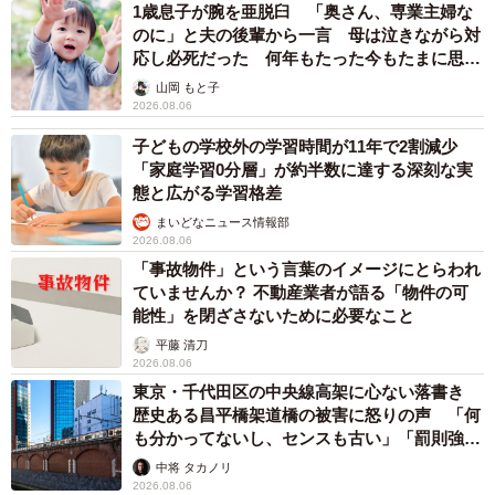
1歳息子が腕を亜脱臼 「奥さん、専業主婦な
のに」と夫の後輩から一言 母は泣きながら対
応し必死だった 何年もたった今もたまに思い
出し…
山岡 もと子
2026.08.06
子どもの学校外の学習時間が11年で2割減少
「家庭学習0分層」が約半数に達する深刻な実
態と広がる学習格差
まいどなニュース情報部
2026.08.06
「事故物件」という言葉のイメージにとらわれ
ていませんか？ 不動産業者が語る「物件の可
能性」を閉ざさないために必要なこと
平藤 清刀
2026.08.06
東京・千代田区の中央線高架に心ない落書き
歴史ある昌平橋架道橋の被害に怒りの声 「何
も分かってないし、センスも古い」「罰則強化
して」
中将 タカノリ
2026.08.06