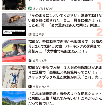
子センサーの特性が強く影響しているためだ。
まいどなトピック
「そのままにしといてください」道路で動けな
アストロの撮像素子センサーは、赤く発光する星雲はあ
い猫を前に返された一言… 懸命に生きようと
くまで赤く、そして鮮やかに写す目的で、「Hα線」と呼ば
した4日間 「命の重さはみんな同じ」保護団
れる可視光線をほぼ100パーセント捉えるようチューニング
体代表の訴え
渡辺 晴子
されている（通常撮影用のデジタル一眼は、せいぜい10パ
72歳父、軽自動車で新潟から四国まで 65歳の
ーセント程度）。このため被写体は、特別な操作・設定を
母と2人で3泊4日の旅 パーキングの休憩まで
しない限りは赤みが強くかかって写るのだ。
分刻み… 「大学生でも組まねえよ！」
山岡 もと子
83歳父が骨折で入院 ３カ月の病院生活があま
りに退屈で「画用紙と色鉛筆持ってこい！」→
スケッチブックを見た家族が仰天「これ、売れ
ますよ…」
中将 タカノリ
「これ全部長野県」海外のような絶景ショット
に感動と反響「離れてからいいところだったん
だって気づいた」