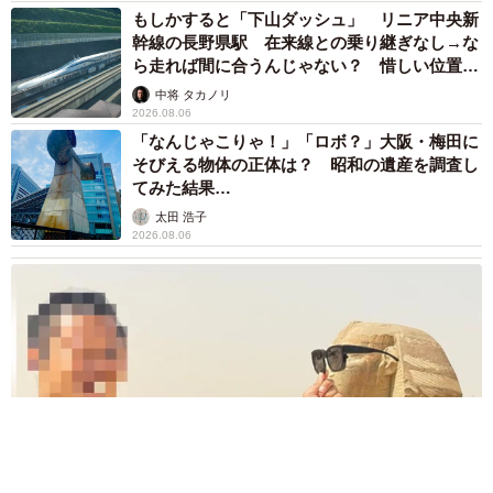
もしかすると「下山ダッシュ」 リニア中央新
幹線の長野県駅 在来線との乗り継ぎなし→な
ら走れば間に合うんじゃない？ 惜しい位置関
係が反響
中将 タカノリ
2026.08.06
「なんじゃこりゃ！」「ロボ？」大阪・梅田に
そびえる物体の正体は？ 昭和の遺産を調査し
てみた結果…
太田 浩子
2026.08.06