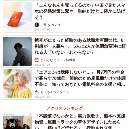
「こんなもんも売ってるのか」中国で見たスマ
ホの発熱対策に驚き 単純だけど…確かに防げ
そう
中将 タカノリ
2026.07.30
携帯が止まった経験のある就職氷河期世代、6
割超が一人暮らし 5人に2人が体調急変時に頼
3/13
れる人「いない・わからない」
まいどなニュース情報部
レンズはM.ZUIKO DIGITAL 40-150mm f2.8 PRO。フルサイズ換算で最大
2026.07.29
300mmになるレンズを、デジタルテレコンによって600mm相当で撮影し
「エアコンは我慢しないと…」 月7万円の年金
ている。一般に、デジタルテレコンを使用すると画質は荒くなるが、ク
で暮らす78歳母、節約のため扇風機だけで体調
レーターまでしっかり解像している。オリンパスのデジタル一眼は総じ
て手ぶれ補正がきわめて強力なため、1/4秒のスローシャッターを手持ち
不良に 知っておきたい電気料金の支援と相談
で切ることができた。
先【社会福祉士が解説】
もくもくライターズ
2026.07.25
多くの人が「月が赤い」と感じたと思う。それは撮影
アクセスランキング
時、月が地平線に近いところににあったせいもあるのだが
「不謹慎でないかと」実力派歌手、熊本へ支援
（月が低い位置にあると、青い波長の光が大気中で散乱す
物資…運搬トラックの車体デザインにためら
るため赤く見えやすくなる）、なによりアストロの撮像素
い 「痛いほど伝わる」「行動され立派」