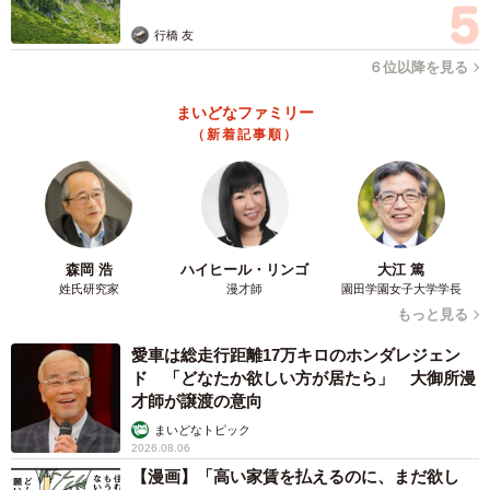
行橋 友
６位以降を見る
4/13
まいどなファミリー
Hα線透過率約100パーセントゆえに赤みが強くかかるアストロは、当然の
ことながら通常撮影（太陽光下でのスナップ写真など）は推奨されな
（新着記事順）
い。しかしあえて撮ってみるとこうなる。色温度を3000K程度に設定する
と赤かぶりは大きく軽減されるが、だとしても確かに天体撮影以外の用
途で使うのは大変だと感じた。アストロのベース機である（つまりは通
常撮影用の）OM-D E-M1 Mark III で、完全に同条件にて撮影したものが
下の写真。レンズはM.ZUIKO DIGITAL 12-40mm f.2.8 PRO。
森岡 浩
ハイヒール・リンゴ
大江 篤
姓氏研究家
漫才師
園田学園女子大学学長
もっと見る
愛車は総走行距離17万キロのホンダレジェン
ド 「どなたか欲しい方が居たら」 大御所漫
才師が譲渡の意向
まいどなトピック
2026.08.06
【漫画】「高い家賃を払えるのに、まだ欲し