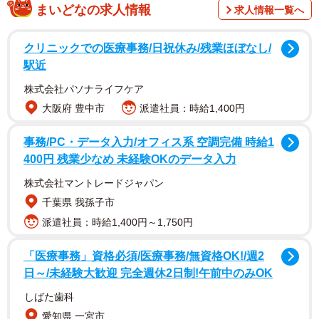
まいどなの求人情報
求人情報一覧へ
クリニックでの医療事務/日祝休み/残業ほぼなし/
駅近
そんな思い込みを揺るがしたのは、さる7月25日、OMデ
株式会社パソナライフケア
ジタルソリューションズ－－、現状ではまだ旧ブランド名
大阪府 豊中市
派遣社員：時給1,400円
「オリンパス」が通りがいいだろうが－－、より発売にな
ったOM-D E-M1 mark III ASTORO（以下アストロ）であ
事務/PC・データ入力/オフィス系 空調完備 時給1
る。なんとこのカメラ、見かけはごく普通のデジタル一眼
400円 残業少なめ 未経験OKのデータ入力
ながら、内部は天体撮影に特化した機構になっているとい
株式会社マントレードジャパン
うのだ。
千葉県 我孫子市
派遣社員：時給1,400円～1,750円
天体撮影はなかなかに難しいものだというくらいのこと
は知っている。だから、現在の自分の知識や伎倆で撮影で
「医療事務」資格必須/医療事務/無資格OK!/週2
きるわけはないと弁えてもいる。しかし、天体撮影に特化
日～/未経験大歓迎 完全週休2日制!午前中のみOK
したカメラを使ってみたらどうだろうか。シャッターを押
しばた歯科
す＋α 程度のことで玲瓏たる星空を切り取ることができる
愛知県 一宮市