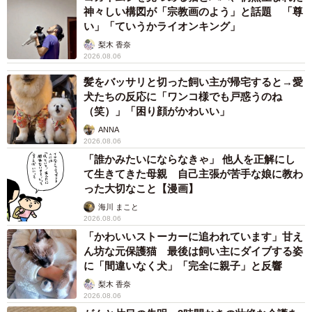
フィルターを購入する必要がなくなること、フィルター装
神々しい構図が「宗教画のよう」と話題 「尊
着が困難な広角レンズや魚眼レンズでもフィルター効果が
い」「ていうかライオンキング」
得られること、である。
梨木 香奈
2026.08.06
これは、素直に「凄い」と思った。私もカメラを弄るよ
髪をバッサリと切った飼い主が帰宅すると→愛
犬たちの反応に「ワンコ様でも戸惑うのね
うになって長いのだが、こんなシステム展開をしたものは
（笑）」「困り顔がかわいい」
他に類例を知らない。
ANNA
2026.08.06
「誰かみたいにならなきゃ」 他人を正解にし
て生きてきた母親 自己主張が苦手な娘に教わ
った大切なこと【漫画】
海川 まこと
2026.08.06
6/13
「かわいいストーカーに追われています」甘え
写真左：左から光害カットフィルター、ソフトフィルター。 写真右：フ
ん坊な元保護猫 最後は飼い主にダイブする姿
ィルターをカメラ内部に装着したところ（もし撮像素子を傷つけたりで
に「間違いなく犬」「完全に親子」と反響
もしたら、と思うと怖くて、筆者は触ることもできなかった）。 画像提
梨木 香奈
供：OMデジタルソリューションズ
2026.08.06