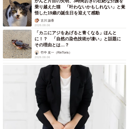
がんと片目の失明、3時間おきの壮絶な介護を
さらにアストロには天体撮影に適したカメラ設定が2種類
乗り越えた猫 「叶わないかもしれない」と覚
プリセットされていて、ダイアルひとつで気軽に呼びだす
悟した19歳の誕生日を迎えて感動
こともできる。これも他社の先行機にはあまり見られない
古川 諭香
2026.08.06
機能だ。天体専用カメラを謳うアストロの面目躍如といっ
「カニにアジをあげると青くなる」ほんと
たところである。先述のフィルターのことも含め、アスト
に！？ 「自然の染色技術が凄い」と話題に
ロにかけるOMデジタルソリューションズの「本気」が窺え
その理由とは…？
る。
竹中 友一（RinToris）
2026.08.06
かつて（前身たる）オリンパスは「宇宙からバクテリア
まで」を標榜していたことを思い出す。それは、わが社の
システムはマクロからミクロまで森羅万象を写し取りま
す、という自負のようなものだったのだろう。いまや銀塩
写真はデジタル写真に取って代わられ、オリンパスの映像
事業は分社化されても、あのDNAのようなものはアストロ
の中に生きているのだなあと感じ入ったことであった。