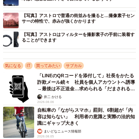
OMデジタルソリューションズのご厚意で機材をお借りす
【写真】アストロで普通の街並みを撮ると…撮像素子セン
ることができた。以下、素人の悪戦苦闘をご笑覧いただき
サーの特性で、赤みが強くかかります
たい。
【写真】アストロはフィルターを撮影素子の手前に装着す
ることができます
通常撮影は推奨されない「尖った」カメラ、アス
トロ
アストロが届いた日の夕方、空には上弦の月が浮かん
気になる
IT
買ってみたい
サブカル
だ。ものは試しと自宅のベランダから撮ってみた（写真が
「LINEのQRコードを添付して」社長をかたる
詐欺メール続々 社員を個人アカウントへ誘導
表示されない場合はぜひ『まいどなニュース』のほうにお
→最後は不正送金…求められる「だまされる前
越しいただきたい）。これが私にとって初めての天体写真
提」の対策
井二 かける
である。
2026.08.06
自転車の「ながらスマホ」罰則、6割超が「内
容は知らない」 利用者の意識と実際の法的知
識にギャップ大きく
まいどなニュース情報部
2026.08.05