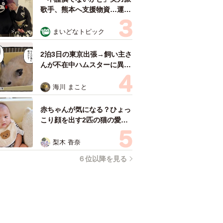
歌手、熊本へ支援物資…運搬
トラックの車体デザインにた
めらい 「痛いほど伝わる」
まいどなトピック
「行動され立派」
2泊3日の東京出張→飼い主さ
んが不在中ハムスターに異
変 眉間にできた深いしわ、
「急に老けた？」【漫画】
海川 まこと
赤ちゃんが気になる？ひょっ
こり顔を出す2匹の猫の愛ら
しさに悶絶…！ 「こんなか
わいい構図あります？」「ベ
梨木 香奈
ストショットすぎる！」
６位以降を見る