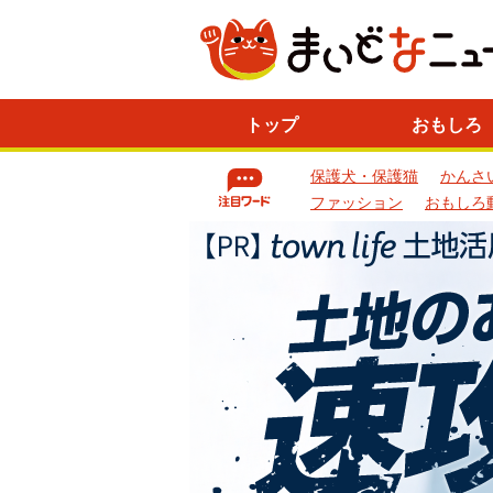
ニ
トップ
おもしろ
ュ
ー
保護犬・保護猫
かんさ
ス
一
ファッション
おもしろ
覧