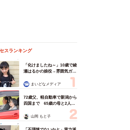
セスランキング
「化けましたね～」10歳で綾
瀬はるかの娘役→雰囲気ガラ
リの18歳に成長 「メイクで
雰囲気が」「宝塚に入れそ
まいどなメディア
う」
72歳父、軽自動車で新潟から
四国まで 65歳の母と2人で
3泊4日の旅 パーキングの休
憩まで分刻み… 「大学生で
山岡 もと子
も組まねえよ！」
「不謹慎でないかと」実力派