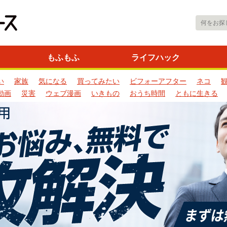
もふもふ
ライフハック
い
家族
気になる
買ってみたい
ビフォーアフター
ネコ
動画
災害
ウェブ漫画
いきもの
おうち時間
ともに生きる