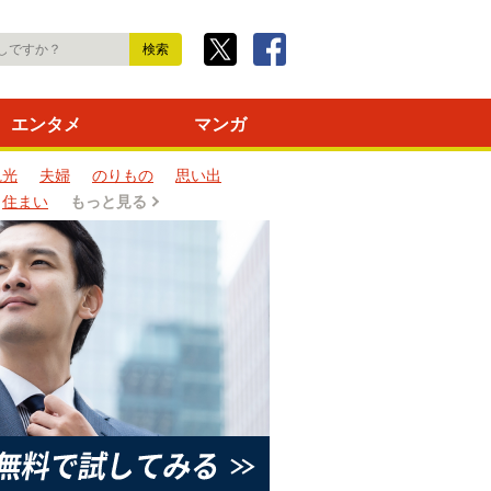
エンタメ
マンガ
観光
夫婦
のりもの
思い出
住まい
もっと見る