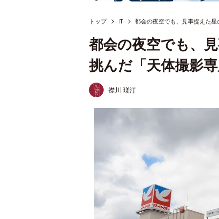
トップ
IT
都会の夜空でも、見事捉えた星
都会の夜空でも、見
挑んだ「天体撮影専
襟川 瑳汀