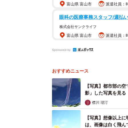
富山県 富山市
派遣社員：時給
眼科の医療事務スタッフ/週払い
株式会社サンクライフ
富山県 富山市
派遣社員：時給
Sponsored by
おすすめニュース
【写真】都市部の空
影」した写真を見る
襟川 瑳汀
【写真】想像以上に
は、画像は白く飛ん