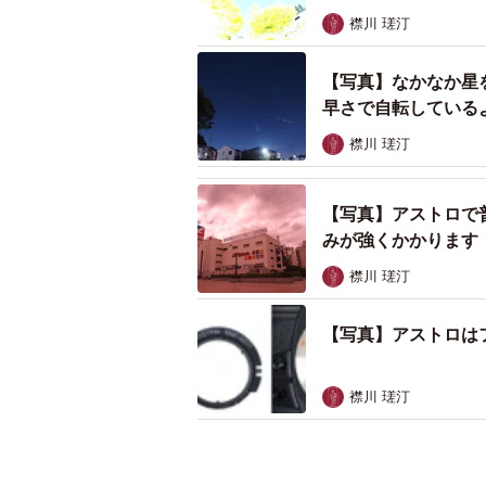
襟川 瑳汀
【写真】なかなか星
早さで自転している
襟川 瑳汀
【写真】アストロで
みが強くかかります
襟川 瑳汀
【写真】アストロは
襟川 瑳汀