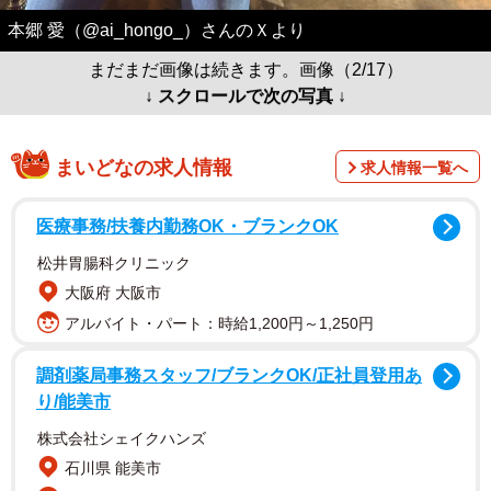
本郷 愛（@ai_hongo_）さんのＸより
まだまだ画像は続きます。画像（2/17）
↓ スクロールで次の写真 ↓
まいどなの求人情報
求人情報一覧へ
医療事務/扶養内勤務OK・ブランクOK
松井胃腸科クリニック
大阪府 大阪市
アルバイト・パート：時給1,200円～1,250円
調剤薬局事務スタッフ/ブランクOK/正社員登用あ
り/能美市
株式会社シェイクハンズ
石川県 能美市