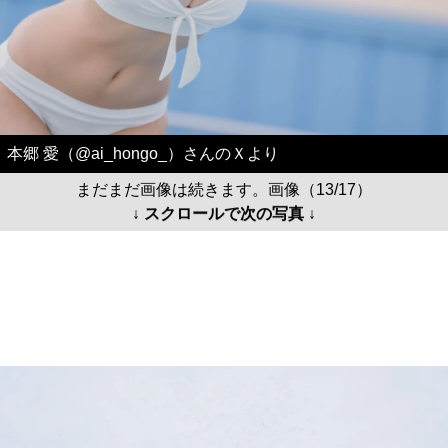
本郷 愛（@ai_hongo_）さんのＸより
まだまだ画像は続きます。画像（13/17）
↓ スクロールで次の写真 ↓