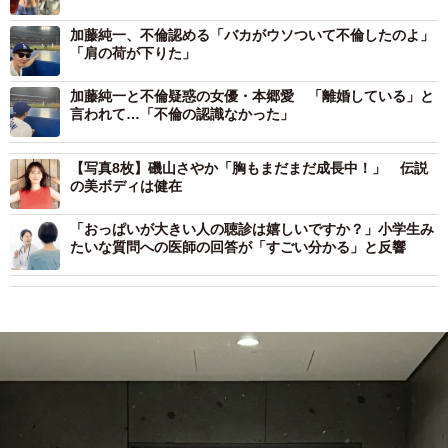
加藤純一、不倫認める「バカがウソついて不倫したのよ」
「肩の荷が下りた」
加藤純一と不倫疑惑の女優・本郷愛 「離婚している」と
言われて…「不倫の認識なかった」
【写真8枚】磯山さやか「胸もまだまだ成長中！」 伝説
の美ボディは健在
「おっぱいが大きい人の聴診は嬉しいですか？」小学生み
たいな質問への医師の回答が「すごい分かる」と反響