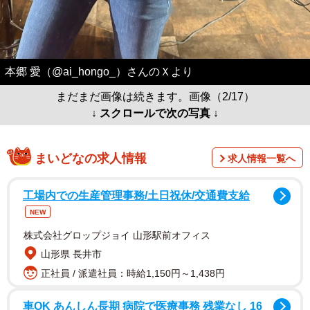
本郷 愛（@ai_hongo_）さんのＸより
まだまだ画像は続きます。画像（2/17）
↓ スクロールで次の写真 ↓
まいどなの求人情報
求人情報一覧へ
工場内での生産管理事務/土日祝休/交通費支給
NEW
株式会社グロップジョイ 山形駅前オフィス
山形県 長井市
正社員 / 派遣社員：時給1,150円～1,438円
車OK あんしん長期 病院で医療事務 残業なし 16