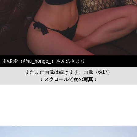
本郷 愛（@ai_hongo_）さんのＸより
まだまだ画像は続きます。画像（6/17）
↓ スクロールで次の写真 ↓