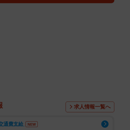
事を深くお詫び申し上げます」と謝罪し、「事務所との
をお休みさせていただくことになりました」と報告しま
々に多大なるご迷惑、ご心配をお掛けしたことを深く反
に申し訳ありませんでした」とあらためて謝罪の言葉で
ンからは「今はゆっくり心を休めて下さい」「いつまで
」と体調を気遣うメッセージが寄せられ、「むしろ被害
す」「いや、迷惑したのはうんこちゃん（加藤純一さ
ないから気にすんな」と励ましの声も届いていました。
報
求人情報一覧へ
/交通費支給
NEW