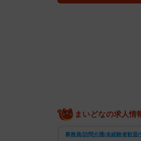
なご迷惑をおかけしてしまいました
話し合いの結果、しばらくの間活動
した。
また、「今回の騒動で関わられた方
省し、改めてお詫び致します。本当
投稿を締めくくりました。
本郷愛さんの謝罪投稿に対し、ファ
も待ってる」「ずっと応援してます
者だと思うので、大丈夫だと思いま
ん）の嫁だけで、その他は迷惑して
まいどなの求人情
事務員/訪問介護/未経験者歓迎