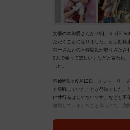
女優の本郷愛さんが19日、X（旧Tw
ただくことになりました」と活動休
純一さんとの不倫騒動が取りざたさ
2人で会ってほしい」などと言われ
した。
不倫騒動の9月12日、メジャーリー
と観戦していたことが発端でした。
に性行為はしてないです」などと不
離婚している」などと偽られて、交際
「バカがウソついて不倫したのよ」
本郷愛さんは「いつも応援してくだ