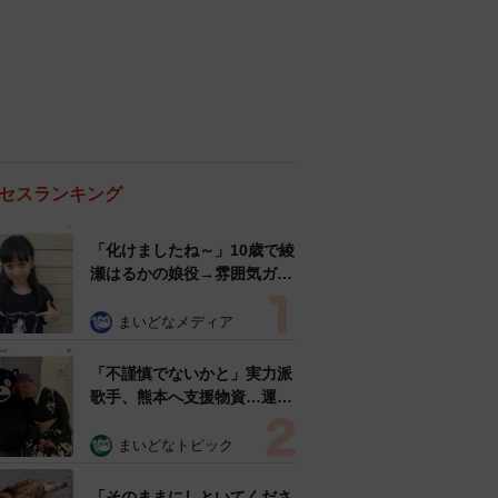
セスランキング
「化けましたね～」10歳で綾
瀬はるかの娘役→雰囲気ガラ
リの18歳に成長 「メイクで
雰囲気が」「宝塚に入れそ
まいどなメディア
う」
「不謹慎でないかと」実力派
歌手、熊本へ支援物資…運搬
トラックの車体デザインにた
めらい 「痛いほど伝わる」
まいどなトピック
「行動され立派」
「そのままにしといてくださ