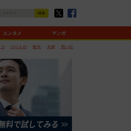
エンタメ
マンガ
ネコ
のりもの
観光
夫婦
思い出