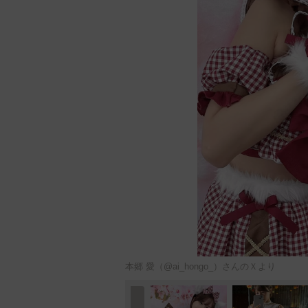
本郷 愛（@ai_hongo_）さんのＸより