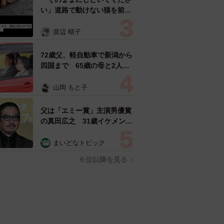
い」道路で動けない猫を前に
返された一言… 懸命に生き
ようとした4日間 「命の重
渡辺 晴子
さはみんな同じ」保護団体代
表の訴え
72歳父、軽自動車で新潟から
四国まで 65歳の母と2人で
3泊4日の旅 パーキングの休
憩まで分刻み… 「大学生で
山岡 もと子
も組まねえよ！」
父は「エミー賞」主演男優賞
の真田広之 31歳イケメン俳
優が長髪ヒゲのワイルド近影
「ガチヒロさんそっくり」
まいどなトピック
「新たな一面もステキ」
６位以降を見る