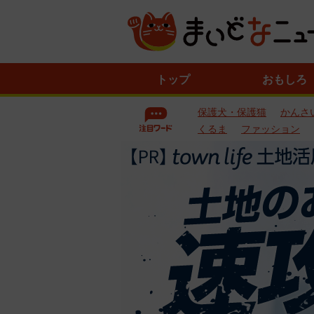
ニ
トップ
おもしろ
ュ
ー
保護犬・保護猫
かんさ
ス
一
くるま
ファッション
覧