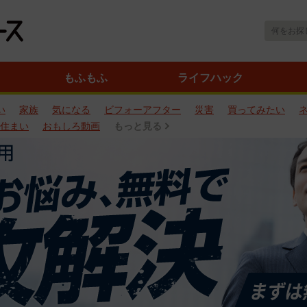
もふもふ
ライフハック
い
家族
気になる
ビフォーアフター
災害
買ってみたい
住まい
おもしろ動画
もっと見る