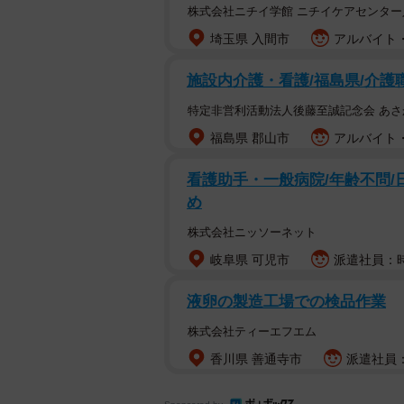
株式会社ニチイ学館 ニチイケアセンター
埼玉県 入間市
アルバイト・
施設内介護・看護/福島県/介護
特定非営利活動法人後藤至誠記念会 あ
福島県 郡山市
アルバイト・
看護助手・一般病院/年齢不問/
め
株式会社ニッソーネット
岐阜県 可児市
派遣社員：時給
液卵の製造工場での検品作業
株式会社ティーエフエム
香川県 善通寺市
派遣社員：