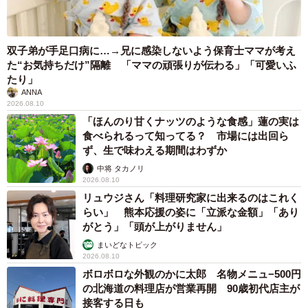
双子弟が手足口病に…→兄に感染しないよう保育士ママが考え
た“お気持ちだけ”隔離 「ママの頑張りが伝わる」「可愛いふ
たり」
ANNA
2026.08.10
「ほんのり甘くナッツのような食感」蓮の実は
食べられるって知ってる？ 市場には出回ら
ず、生で味わえる期間はわずか
中将 タカノリ
2026.08.10
リュウジさん「料理研究家に出来るのはこれく
らい」 熊本応援の姿に「立派な金額」「あり
がとう」「頭が上がりません」
まいどなトピック
2026.08.10
ボロボロな外観のかに太郎 名物メニュ−500円
の北海道の料理店が営業再開 90歳初代店主が
接客する日も