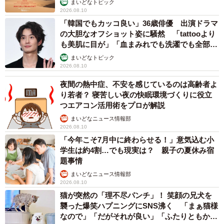
まいどなトピック
2026.08.10
「韓国でもカッコ良い」36歳俳優 出演ドラマ
の大胆なオフショット姿に騒然 「tattooより
も美肌に目が」「血まみれでも洗濯でも全部か
っこいい」
まいどなトピック
2026.08.10
夜間の熱中症、不安を感じているのは高齢者よ
り若者？ 寝苦しい夜の快眠環境づくりに役立
つエアコン活用術をプロが解説
まいどなニュース情報部
2026.08.10
「今年こそ7月中に終わらせる！」意気込む小
学生は約4割…でも現実は？ 親子の夏休み宿
題事情
まいどなニュース情報部
2026.08.10
猫が突然の「理不尽パンチ」！ 笑顔の兄犬を
襲った爆笑ハプニングにSNS沸く 「まぁ猫様
なので」「だがそれが良い」「ふたりともかわ