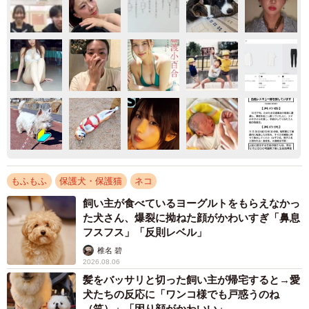
もふもふ
保護犬・保護猫
ネコ
飼い主が食べているヨーグルトをもらえなかっ
た犬さん、爆裂に拗ねた顔がかわいすぎ「鼻息
フスフス」「反則レベル」
椎名 碧
2026.08.06
髪をバッサリと切った飼い主が帰宅すると→愛
犬たちの反応に「ワンコ様でも戸惑うのね
（笑）」「困り顔がかわいい」