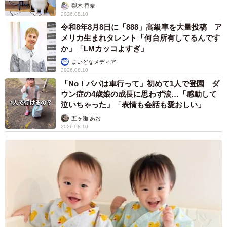
いいね」
梨木 香奈
2026.08.10
令和8年8月8日に「888」高級車を大量投稿 ア
メリカ生まれタレント「何台所有してるんです
か」「LMカッコよすぎ」
まいどなメディア
2026.08.10
「No！パパは車行って」初めて1人で登園 ダ
ウン症の4歳娘の成長に思わず涙…「感動して
泣いちゃった」「表情も会話も愛おしい」
五ヶ瀬 あお
2026.08.10