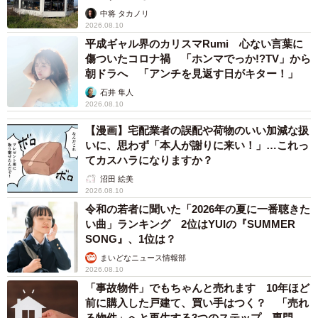
中将 タカノリ
2026.08.10
平成ギャル界のカリスマRumi 心ない言葉に
傷ついたコロナ禍 「ホンマでっか!?TV」から
朝ドラへ 「アンチを見返す日がキター！」
石井 隼人
2026.08.10
【漫画】宅配業者の誤配や荷物のいい加減な扱
いに、思わず「本人が謝りに来い！」…これっ
てカスハラになりますか？
沼田 絵美
2026.08.10
令和の若者に聞いた「2026年の夏に一番聴きた
い曲」ランキング 2位はYUIの『SUMMER
SONG』、1位は？
まいどなニュース情報部
2026.08.10
「事故物件」でもちゃんと売れます 10年ほど
前に購入した戸建て、買い手はつく？ 「売れ
る物件」へと再生する3つのステップ 専門家