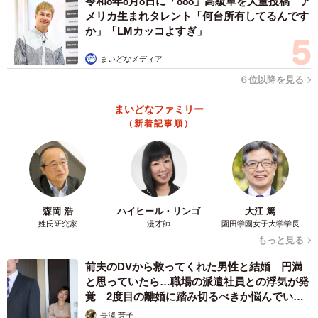
令和8年8月8日に「888」高級車を大量投稿 ア
メリカ生まれタレント「何台所有してるんです
か」「LMカッコよすぎ」
まいどなメディア
６位以降を見る
まいどなファミリー
（新着記事順）
森岡 浩
ハイヒール・リンゴ
大江 篤
姓氏研究家
漫才師
園田学園女子大学学長
もっと見る
前夫のDVから救ってくれた男性と結婚 円満
と思っていたら…職場の派遣社員との浮気が発
覚 2度目の離婚に踏み切るべきか悩んでいま
す【夫婦関係修復カウンセラーが解説】
長澤 芳子