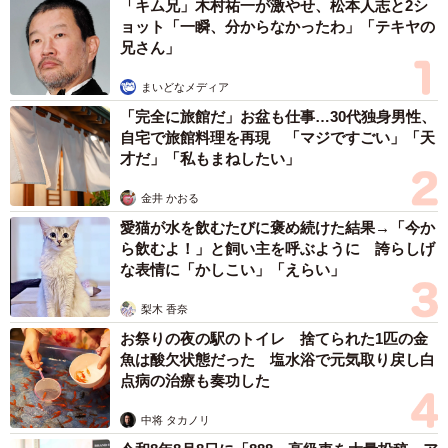
「キム兄」木村祐一が激やせ、松本人志と2シ
ョット「一瞬、分からなかったわ」「テキヤの
兄さん」
まいどなメディア
「完全に旅館だ」お盆も仕事…30代独身男性、
自宅で旅館料理を再現 「マジですごい」「天
才だ」「私もまねしたい」
金井 かおる
愛猫が水を飲むたびに褒め続けた結果→「今か
ら飲むよ！」と飼い主を呼ぶように 誇らしげ
な表情に「かしこい」「えらい」
梨木 香奈
お祭りの夜の駅のトイレ 捨てられた1匹の金
魚は酸欠状態だった 塩水浴で元気取り戻し白
点病の治療も奏功した
中将 タカノリ