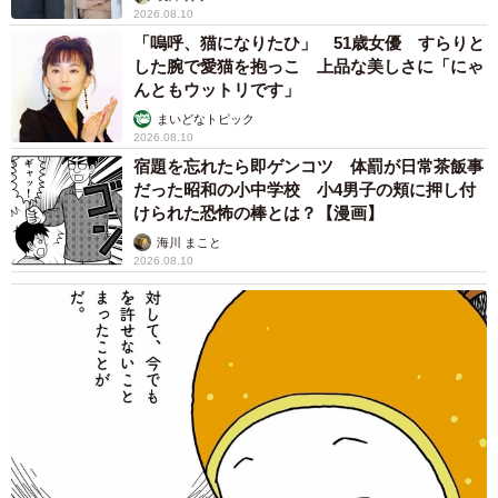
2026.08.10
「嗚呼、猫になりたひ」 51歳女優 すらりと
した腕で愛猫を抱っこ 上品な美しさに「にゃ
んともウットリです」
まいどなトピック
2026.08.10
宿題を忘れたら即ゲンコツ 体罰が日常茶飯事
だった昭和の小中学校 小4男子の頬に押し付
けられた恐怖の棒とは？【漫画】
海川 まこと
2026.08.10