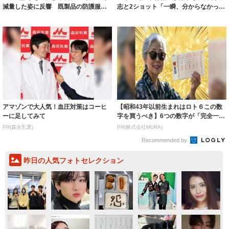
減量した姿に反響 既製品の防護服が
志と2ショット「一瞬、分からなかった
着られると...
わ」「テキ...
アマゾンで大人気！血圧対策はコーヒ
【昭和43年以前生まれはロト６この数
ーに足してみて
字を買うべき】6つの数字が「完全一
致」する方...
PR(森永乳業)
PR(株式会社MURA)
Recommended by
昨日の人気フォトセレクション