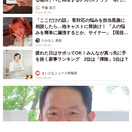
が解説
平藤 清刀
2026.08.10
「ここだけの話」 客対応の悩みを担当黒服に
相談したら…他キャストに筒抜け！ 「人の悩
みを簡単に漏洩するとか、サイテー」【現役キ
ャストに取材】
たかなし 亜妖
2026.08.09
疲れた日はサボってOK！みんなが真っ先に手
を抜く家事ランキング 2位は「掃除」1位は？
まいどなニュース情報部
2026.08.09