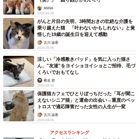
ANNA
2026.08.06
がんと片目の失明、3時間おきの壮絶な介護を
乗り越えた猫 「叶わないかもしれない」と覚
悟した19歳の誕生日を迎えて感動
古川 諭香
2026.08.06
涼しい「冷感敷きパッド」を気に入った猫さ
ん、”友達”をヨイショヨイショとご招待、毛づ
くろいでおもてなし
椎名 碧
2026.08.05
保護猫カフェでひとりぼっちだった「耳が聞こ
えないシニア猫」と運命の出会い→重度のペッ
トロスで適応障害だった女性の人生が一変
古川 諭香
2026.08.05
アクセスランキング