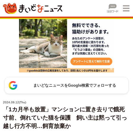
まいどなニュースをGoogle検索でフォローする
2024.09.12(Thu)
「1カ月半も放置」マンションに置き去りで餓死
寸前、倒れていた猫を保護 飼い主は黙って引っ
越し行方不明…飼育放棄か