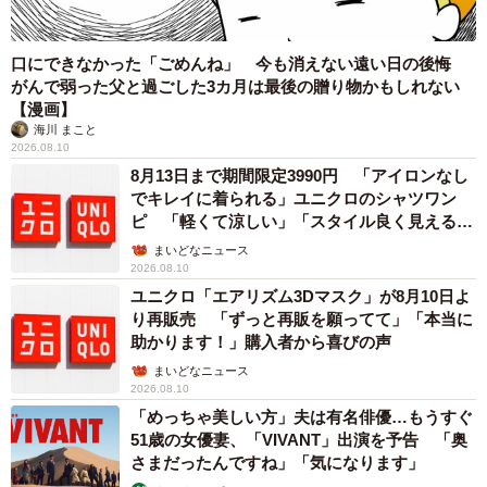
口にできなかった「ごめんね」 今も消えない遠い日の後悔
がんで弱った父と過ごした3カ月は最後の贈り物かもしれない
【漫画】
海川 まこと
2026.08.10
8月13日まで期間限定3990円 「アイロンなし
でキレイに着られる」ユニクロのシャツワン
ピ 「軽くて涼しい」「スタイル良く見える」
の声
まいどなニュース
2026.08.10
ユニクロ「エアリズム3Dマスク」が8月10日よ
り再販売 「ずっと再販を願ってて」「本当に
助かります！」購入者から喜びの声
まいどなニュース
2026.08.10
「めっちゃ美しい方」夫は有名俳優…もうすぐ
51歳の女優妻、「VIVANT」出演を予告 「奥
さまだったんですね」「気になります」