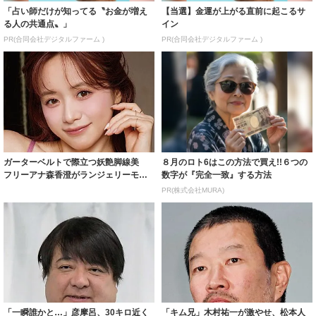
「占い師だけが知ってる〝お金が増え
【当選】金運が上がる直前に起こるサ
る人の共通点〟」
イン
PR(合同会社デジタルファーム )
PR(合同会社デジタルファーム )
ガーターベルトで際立つ妖艶脚線美
８月のロト6はこの方法で買え!!６つの
フリーアナ森香澄がランジェリーモデ
数字が『完全一致』する方法
ルに ｢PE...
PR(株式会社MURA)
「一瞬誰かと…」彦摩呂、30キロ近く
「キム兄」木村祐一が激やせ、松本人