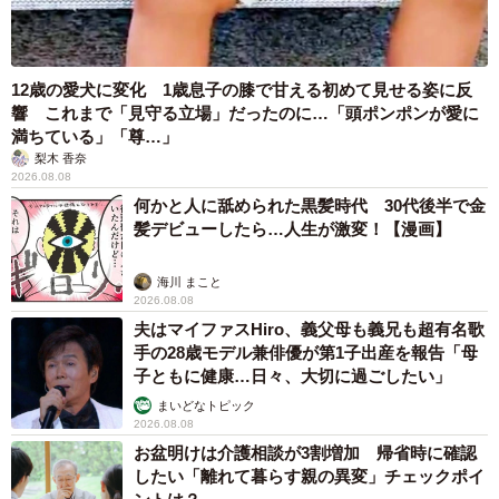
12歳の愛犬に変化 1歳息子の膝で甘える初めて見せる姿に反
響 これまで「見守る立場」だったのに…「頭ポンポンが愛に
満ちている」「尊…」
梨木 香奈
2026.08.08
何かと人に舐められた黒髪時代 30代後半で金
髪デビューしたら…人生が激変！【漫画】
海川 まこと
2026.08.08
夫はマイファスHiro、義父母も義兄も超有名歌
手の28歳モデル兼俳優が第1子出産を報告「母
子ともに健康…日々、大切に過ごしたい」
まいどなトピック
2026.08.08
お盆明けは介護相談が3割増加 帰省時に確認
したい「離れて暮らす親の異変」チェックポイ