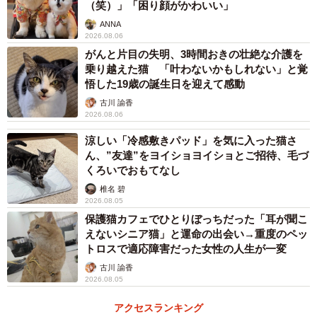
（笑）」「困り顔がかわいい」
ANNA
2026.08.06
がんと片目の失明、3時間おきの壮絶な介護を
乗り越えた猫 「叶わないかもしれない」と覚
悟した19歳の誕生日を迎えて感動
古川 諭香
2026.08.06
涼しい「冷感敷きパッド」を気に入った猫さ
ん、”友達”をヨイショヨイショとご招待、毛づ
くろいでおもてなし
椎名 碧
2026.08.05
保護猫カフェでひとりぼっちだった「耳が聞こ
えないシニア猫」と運命の出会い→重度のペッ
トロスで適応障害だった女性の人生が一変
3/5
古川 諭香
2026.08.05
毛玉だらけの体だった（「アニマルレスキューたんぽぽ」さん提供、Xよ
りキャプチャ撮影）
アクセスランキング