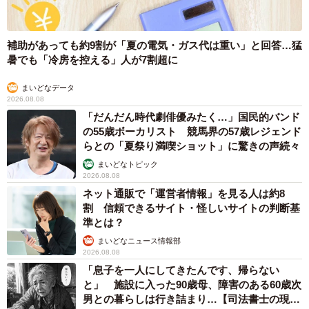
このようなことがあるたび、私たちは保護するだけではダ
補助があっても約9割が「夏の電気・ガス代は重い」と回答…猛
メだと感じます。飼い主の尻拭いだけにならず必ず警察に
暑でも「冷房を控える」人が7割超に
通報して事件として扱ってもらえるよう働きかけ、また警
察も動物の案件だと軽く見ず先の事件の抑止と思い動いて
まいどなデータ
2026.08.08
ほしいです。なので、私たちも管理会社に部屋を現状維持
「だんだん時代劇俳優みたく…」国民的バンド
してもらうほか、飼い主の本籍など情報を警察に提供して
の55歳ボーカリスト 競馬界の57歳レジェンド
らとの「夏祭り満喫ショット」に驚きの声続々
いただいて虐待事件として立件できるよう動いています」
まいどなトピック
2026.08.08
ネット通販で「運営者情報」を見る人は約8
割 信頼できるサイト・怪しいサイトの判断基
準とは？
まいどなニュース情報部
2026.08.08
「息子を一人にしてきたんです、帰らない
と」 施設に入った90歳母、障害のある60歳次
男との暮らしは行き詰まり…【司法書士の現場