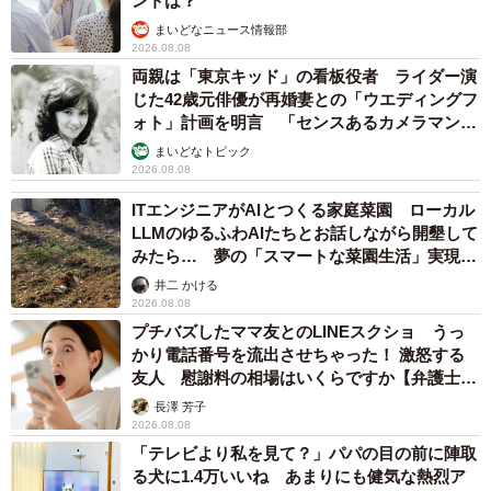
ントは？
まいどなニュース情報部
2026.08.08
両親は「東京キッド」の看板役者 ライダー演
じた42歳元俳優が再婚妻との「ウエディングフ
ォト」計画を明言 「センスあるカメラマン求
む」
まいどなトピック
2026.08.08
ITエンジニアがAIとつくる家庭菜園 ローカル
LLMのゆるふわAIたちとお話しながら開墾して
みたら… 夢の「スマートな菜園生活」実現な
るか
井二 かける
2026.08.08
プチバズしたママ友とのLINEスクショ うっ
かり電話番号を流出させちゃった！ 激怒する
友人 慰謝料の相場はいくらですか【弁護士が
解説】
長澤 芳子
2026.08.08
「テレビより私を見て？」パパの目の前に陣取
る犬に1.4万いいね あまりにも健気な熱烈ア