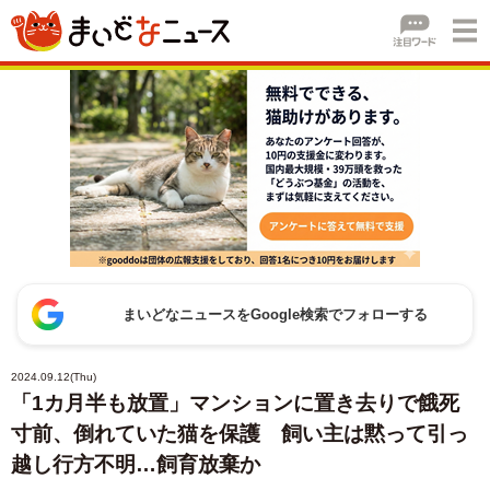
まいどなニュースをGoogle検索でフォローする
2024.09.12(Thu)
「1カ月半も放置」マンションに置き去りで餓死
寸前、倒れていた猫を保護 飼い主は黙って引っ
越し行方不明…飼育放棄か