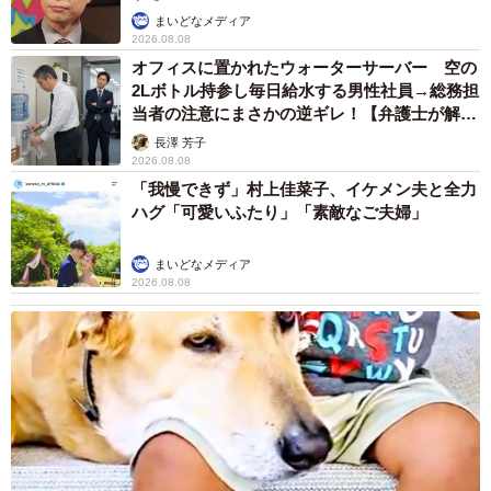
まいどなメディア
2026.08.08
オフィスに置かれたウォーターサーバー 空の
2Lボトル持参し毎日給水する男性社員→総務担
当者の注意にまさかの逆ギレ！【弁護士が解
説】
長澤 芳子
2026.08.08
「我慢できず」村上佳菜子、イケメン夫と全力
ハグ「可愛いふたり」「素敵なご夫婦」
まいどなメディア
2026.08.08