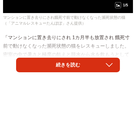
1/5
マンションに置き去りにされ餓死寸前で動けなくなった瀕死状態の猫
（「アニマルレスキューたんぽぽ」さん提供）
「マンションに置き去りにされ 1カ月半も放置され 餓死寸
前で動けなくなった瀕死状態の猫をレスキューしました。
密室の中で暑さと極度の飢えと脱水から水を飲もうとして
便器の横で倒れていました。」
続きを読む