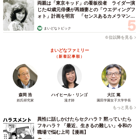
両親は「東京キッド」の看板役者 ライダー演
の膨らみも見つかり、殴られた可能性もあるとか。現在
じた42歳元俳優が再婚妻との「ウエディングフ
ォト」計画を明言 「センスあるカメラマン求
は、密室に置き去りにされ極度の脱水と飢えと暑さなどか
む」
ら脳障害を起こしていたため、容態が急変する可能性もあ
まいどなトピック
り酸素室で治療を続けているそうです。
６位以降を見る
まいどなファミリー
（新着記事順）
森岡 浩
ハイヒール・リンゴ
大江 篤
姓氏研究家
漫才師
園田学園女子大学学長
もっと見る
4/5
異性に話しかけたらセクハラ？ 黙っていたら
病院に運ばれ、治療を受ける猫（「アニマルレスキューたんぽぽ」さん
フキハラ？ 「最近、生きるの難しい」令和の
提供、Xよりキャプチャ撮影）
職場で悩む上司【漫画】