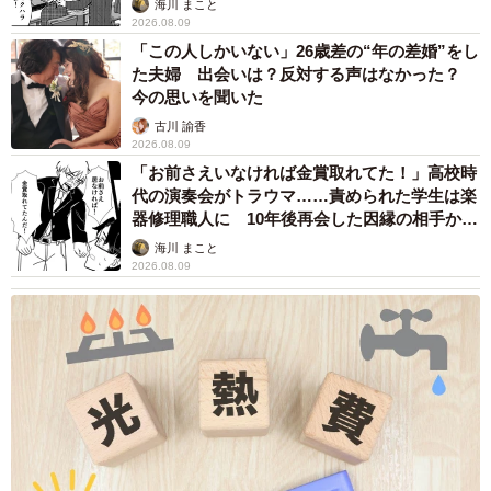
海川 まこと
保護団体「ペットを置き去りにする行為は、故意
2026.08.09
に餓死させる気だったことは明らか」
「この人しかいない」26歳差の“年の差婚”をし
た夫婦 出会いは？反対する声はなかった？
また、猫が置き去りになった部屋には飼い主が飲食したと
今の思いを聞いた
思われる酒の空き缶や食べ残しなどは落ちていたものの猫
古川 諭香
2026.08.09
用のフードやグッズなどは一切なく、「飼い主が住んでい
「お前さえいなければ金賞取れてた！」高校時
た時から飼育放棄をしていたことは明らか」と本田さんは
代の演奏会がトラウマ……責められた学生は楽
訴えます。
器修理職人に 10年後再会した因縁の相手から
思わぬ申し出【漫画】
海川 まこと
「飼い主がいないと生きていけないこと、それ以前に水分
2026.08.09
やご飯がないと死ぬことは飼い主は当然、分かっているは
ず。それで置き去りにする行為は故意に餓死させる気だっ
たことは明らか。熱中症になることも当然分かることで、
死んでも構わないと思っていたのでしょう。この子に愛情
のかけらもない非人道的な行為です。それが平気でできる
飼い主だからこそ一緒にいる時から世話もせず飼育放棄を
していたのだと思われます。