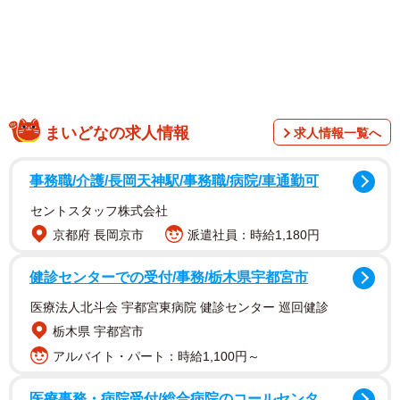
8月31日、マンションの管理会社から「何も言わずに勝手に
引っ越した住人の部屋に猫が置き去りにされている」と、
大阪で活動する動物保護団体のNPO法人「アニマルレスキ
まいどなの求人情報
求人情報一覧へ
ューたんぽぽ」（以下、たんぽぽ）にレスキュー依頼の連
絡が入りました。すぐに現場にたんぽぽの代表・本田千晶
事務職/介護/長岡天神駅/事務職/病院/車通勤可
さんが足を運ぶと、壮絶な光景を目の当たりにして息をの
セントスタッフ株式会社
んだといいます。
京都府 長岡京市
派遣社員：時給1,180円
健診センターでの受付/事務/栃木県宇都宮市
医療法人北斗会 宇都宮東病院 健診センター 巡回健診
栃木県 宇都宮市
アルバイト・パート：時給1,100円～
医療事務・病院受付/総合病院のコールセンタ