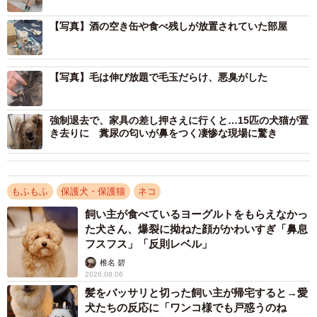
水を飲もうとしたのか、便器の横で力尽きて動けなくなっ
ていました。発見時、全く動かず…死んでいるのかと思い
【写真】酒の空き缶や食べ残しが放置されていた部屋
ましたが、何とか息をしていたんです。ただ尿も垂れ流し
になり、下半身はドロドロで長毛の毛は全身毛玉がつなが
【写真】毛は伸び放題で毛玉だらけ、悪臭がした
りとてつもない悪臭がしました」
強制退去で、家具の差し押さえに行くと…15匹の犬猫が置
き去りに 糞尿の匂いが鼻をつく凄惨な現場に驚き
もふもふ
保護犬・保護猫
ネコ
飼い主が食べているヨーグルトをもらえなかっ
た犬さん、爆裂に拗ねた顔がかわいすぎ「鼻息
フスフス」「反則レベル」
椎名 碧
2026.08.06
髪をバッサリと切った飼い主が帰宅すると→愛
犬たちの反応に「ワンコ様でも戸惑うのね