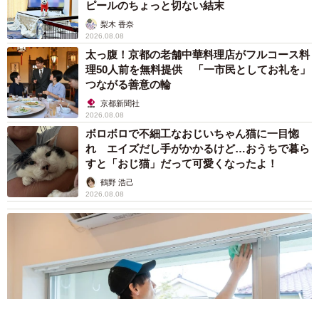
ピールのちょっと切ない結末
梨木 香奈
2026.08.08
太っ腹！京都の老舗中華料理店がフルコース料
理50人前を無料提供 「一市民としてお礼を」
つながる善意の輪
京都新聞社
2026.08.08
ボロボロで不細工なおじいちゃん猫に一目惚
れ エイズだし手がかかるけど…おうちで暮ら
すと「おじ猫」だって可愛くなったよ！
鶴野 浩己
2026.08.08