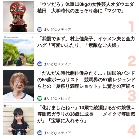
「ウソだろ」体重130kgの女性芸人オダウエダ
訪れた現場は、飼い主が管理会社に退去することを告げず
植田 大学時代のほっそり姿に「マジで」
に引っ越してしまったという部屋。家賃が支払われず、管
理会社が部屋を確認したところ、置き去りになった猫を発
まいどなメディア
見したそうです。
「我慢できず」村上佳菜子、イケメン夫と全力
ハグ「可愛いふたり」「素敵なご夫婦」
部屋に入った本田さんは、瀕死の状態で倒れていた猫を急
いで病院へ運びました。獣医からは「今日が山」と宣告。
まいどなメディア
とにかく極度の脱水を改善させることを優先しながら、血
「だんだん時代劇俳優みたく…」国民的バンド
管からの点滴やインターフェロン治療、抗生剤の投与、そ
の55歳ボーカリスト 競馬界の57歳レジェンド
らとの「夏祭り満喫ショット」に驚きの声続々
して全身につながる毛玉や下半身のふん尿まみれの毛玉を
はさみで切っていきました。最後に流動食を少しずつ飲ま
まいどなトピック
せて皮下からも点滴…治療を尽くしても、猫の瞳孔はずっ
「化けましたね～」10歳で綾瀬はるかの娘役→
と開いたまま、手足は突っ張りかなり危険な状態でした。
雰囲気ガラリの18歳に成長 「メイクで雰囲気
が」「宝塚に入れそう」
その日の“山”は抜けましたが、今も自力で立つことも顔を上
まいどなメディア
げることさえもできないという猫。頭部のけがの痕やお腹