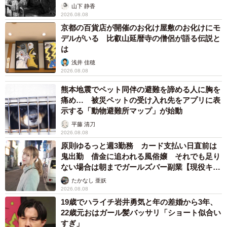
から】
山下 静香
2026.08.08
5/5
京都の百貨店が開催のお化け屋敷のお化けにモ
今も自力で立つことも顔を上げることさえもできない猫。酸素室で安静
デルがいる 比叡山延暦寺の僧侶が語る伝説と
にしているという（「アニマルレスキューたんぽぽ」さん提供、Xよりキ
は
ャプチャ撮影）
浅井 佳穂
2026.08.08
マンションに置き去りにされ1ヶ月半も放置され餓死寸前で
熊本地震でペット同伴の避難を諦める人に胸を
動けなくなった瀕死状態の猫をレスキューしました。密室
痛め… 被災ペットの受け入れ先をアプリに表
の中で暑さと極度の飢えと脱水から水を飲もうとして便器
示する「動物避難所マップ」が始動
の横で倒れていました。
#動物虐待
#猫密室虐待
#猫餓死
平藤 清刀
2026.08.08
寸前
#動物置き去り事件
pic.twitter.com/zZdhQMTDhG
原則ゆるっと週3勤務 カード支払い日直前は
鬼出勤 借金に追われる風俗嬢 それでも足り
— NPO法人アニマルレスキューたんぽぽ＠大阪府豊能郡能
ない場合は朝までガールズバー副業【現役キャ
勢町の動物保護団体 (@animaltanpopo)
August 31, 2024
ストに取材】
たかなし 亜妖
2026.08.08
19歳でハライチ岩井勇気と年の差婚から3年、
22歳元おはガール髪バッサリ「ショート似合い
すぎ」