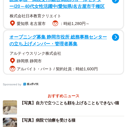
ー/20～40代女性活躍中/愛知県/名古屋市千種区
株式会社日本教育クリエイト
愛知県 名古屋市
：時給1,280円～
オープニング募集 静岡市役所 総務事務センター
の立ち上げメンバー・管理者募集
アルティウスリンク株式会社
2/5
静岡県 静岡市
アルバイト・パート / 契約社員：時給1,600円
部屋の中はビールや酎ハイなど大量のお酒の空き缶と食べかす、脱いだ
ままの服など汚い不潔な状態だったという（「アニマルレスキューたん
ぽぽ」さん提供）
Sponsored by
部屋には大量のお酒の空き缶と食べかす、脱いだ
おすすめニュース
ままの服…便器の横に力尽きた猫が
【写真】自力で立つことも顔を上げることもできない猫
「部屋の中はビールや酎ハイなど大量のお酒の空き缶と食
べかす、脱いだままの服など汚い不潔な状態でした。猫は
【写真】病院で治療を受ける猫