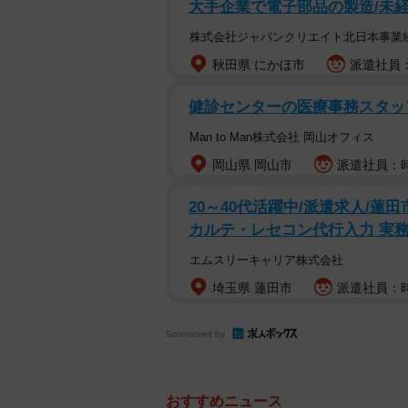
大手企業で電子部品の製造/未経
株式会社ジャパンクリエイト北日本事業
秋田県 にかほ市
派遣社員：
健診センターの医療事務スタッ
Man to Man株式会社 岡山オフィス
岡山県 岡山市
派遣社員：時
20～40代活躍中/派遣求人/
カルテ・レセコン代行入力 実務
エムスリーキャリア株式会社
埼玉県 蓮田市
派遣社員：時給
Sponsored by
おすすめニュース