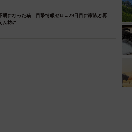
不明になった猫 目撃情報ゼロ→29日目に家族と再
えん坊に