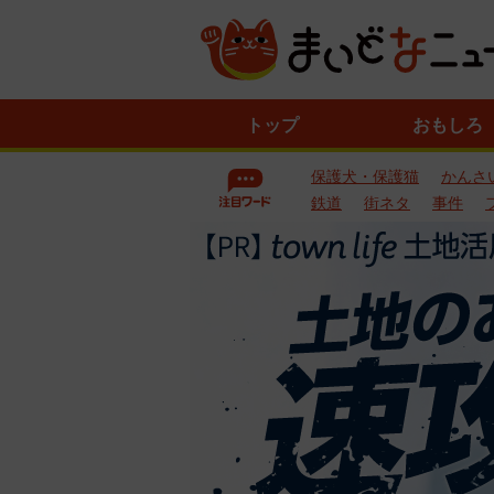
ニ
トップ
おもしろ
ュ
ー
保護犬・保護猫
かんさ
ス
一
鉄道
街ネタ
事件
覧