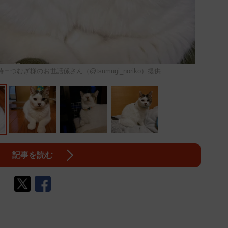
むぎ様のお世話係さん（@tsumugi_noriko）提供
記事を読む