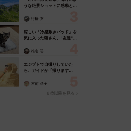
うな絶景ショットに感動と反
響「離れてからいいところだ
ったんだって気づいた」
行橋 友
涼しい「冷感敷きパッド」を
気に入った猫さん、”友達”を
ヨイショヨイショとご招待、
毛づくろいでおもてなし
椎名 碧
エジプトで自撮りしていた
ら、ガイドが「撮ります
よ！」→ノリノリでポーズを
取っていたら……スマホを返
宮前 晶子
してもらえない 「日本人は
６位以降を見る
カモ代表かも」「私は6時間
で3万円払った」