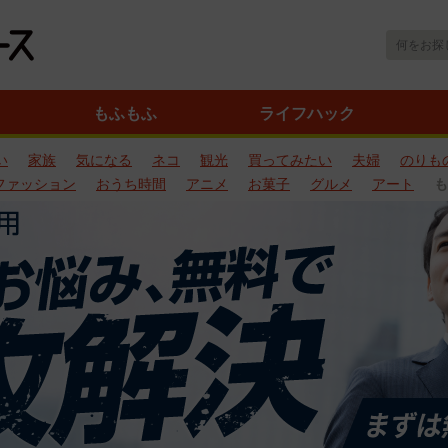
もふもふ
ライフハック
い
家族
気になる
ネコ
観光
買ってみたい
夫婦
のりも
ファッション
おうち時間
アニメ
お菓子
グルメ
アート
も