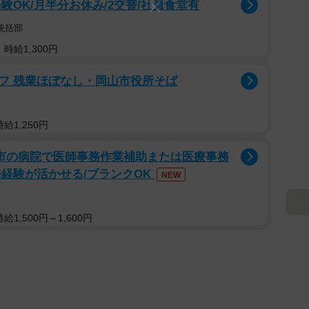
験OK/月半分お休み/2交替/社員食堂有
統括部
時給1,300円
フ 残業ほぼなし・岡山市役所そば
給1,250円
蓮田市の病院で医師事務作業補助または医療事務
経験が活かせる/ブランクOK
NEW
1,500円～1,600円