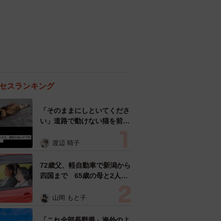
セスランキング
「そのままにしといてくださ
い」道路で動けない猫を前に
返された一言… 懸命に生き
ようとした4日間 「命の重
渡辺 晴子
さはみんな同じ」保護団体代
表の訴え
72歳父、軽自動車で新潟から
四国まで 65歳の母と2人で
3泊4日の旅 パーキングの休
憩まで分刻み… 「大学生で
山岡 もと子
も組まねえよ！」
「これ全部長野県」海外のよ