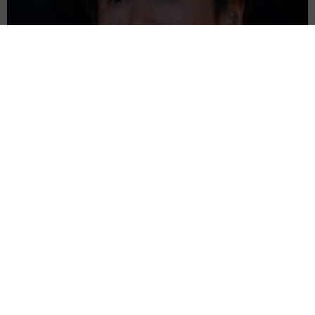
夫はマイファスHiro、義父母も義兄も超有名歌手の28歳モデル
兼俳優が第1子出産を報告「母子ともに健康…日々、大切に過ご
したい」
まいどなトピック
2026.08.08
お盆明けは介護相談が3割増加 帰省時に確認
したい「離れて暮らす親の異変」チェックポイ
ントは？
まいどなニュース情報部
2026.08.08
両親は「東京キッド」の看板役者 ライダー演
じた42歳元俳優が再婚妻との「ウエディングフ
ォト」計画を明言 「センスあるカメラマン求
む」
まいどなトピック