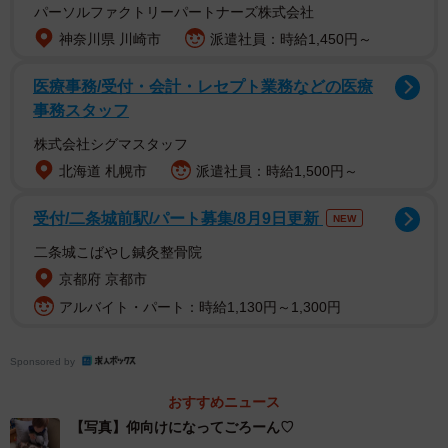
パーソルファクトリーパートナーズ株式会社
神奈川県 川崎市
派遣社員：時給1,450円～
医療事務/受付・会計・レセプト業務などの医療
事務スタッフ
株式会社シグマスタッフ
北海道 札幌市
派遣社員：時給1,500円～
メイちゃん（1才1ヶ月・メス）は、生後5ヶ月くらいの時、
受付/二条城前駅/パート募集/8月9日更新
NEW
東京杉並区のとある繁殖エリアで、保護団体のスタッフに
保護された。そこで餌やりをしている人は、捕獲や不妊手
二条城こばやし鍼灸整骨院
京都府 京都市
術に非協力的なため、毎年繁殖してしまっているという。
アルバイト・パート：時給1,130円～1,300円
Sponsored by
おすすめニュース
【写真】仰向けになってごろーん♡