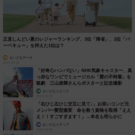
「穏やかな子だなぁ」と思った。
心にゆとりができた
正直しんどい夏のレジャーランキング、3位「帰省」、2位「バ
ーベキュー」を抑えた1位は？
まいどなデータ
2026.08.09
「好奇心ハンパない」NHK気象キャスター、真
っ赤なワンピでミュージカル「愛の不時着」を
観劇 三山凌輝さんらポスターと記念撮影
まいどなトピック
2026.08.09
「右ひじ左ひじ交互に見て♪」お笑いコンビ元
メンバー髪型激変 命を救う資格を取得「ええ
え！！すごすぎます！」→本名も明らかに
6/7
まいどなメディア
足枕っていいにゃ＝chobico_abyさん提供
2026.08.09