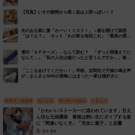
【写真】いすの隙間から覗く姿は人間っぽい！？
夫のお土産に妻「わーい！ミスド！」→箱を開けて困惑
「は？え？」 ネット「わが家も毎回これ」「最高の買い
方」
雪印「６Ｐチーズ」←なんて読む？ 「ずっと間違えてた
なんて…」「私の人生は嘘だったと言うんですか…」衝撃
広がる
「ここをあけてください！」早朝、玄関先で子猫の鳴き声
が…まんまとNNNの策略にはまった一家は猫好きに
保護犬・保護猫
気になる
世の中の仕組み
いきもの
「かわいいストーカーに追われています」甘え
ん坊な元保護猫 最後は飼い主にダイブする姿
に「間違いなく犬」「完全に親子」と反響
3/7
梨木 香奈