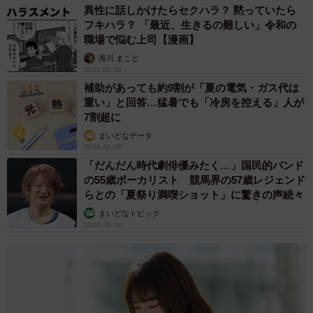
異性に話しかけたらセクハラ？ 黙っていたら
フキハラ？ 「最近、生きるの難しい」令和の
職場で悩む上司【漫画】
海川 まこと
2026.08.09
補助があっても約9割が「夏の電気・ガス代は
重い」と回答…猛暑でも「冷房を控える」人が
7割超に
まいどなデータ
2026.08.08
「だんだん時代劇俳優みたく…」国民的バンド
の55歳ボーカリスト 競馬界の57歳レジェンド
7/7
らとの「夏祭り満喫ショット」に驚きの声続々
可愛いツーショット＝chobico_abyさん提供
まいどなトピック
2026.08.08
名前は、おでこにMの模様があったので、Mのつく名前を考
えた。
「子どもたちがハマっていたレッサーパンダの映画の子の