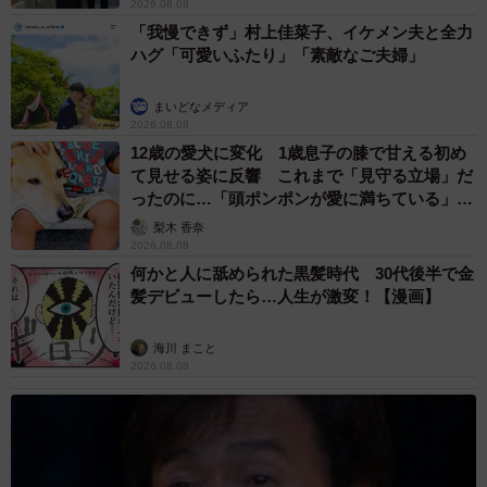
2026.08.08
「我慢できず」村上佳菜子、イケメン夫と全力
ハグ「可愛いふたり」「素敵なご夫婦」
まいどなメディア
2026.08.08
12歳の愛犬に変化 1歳息子の膝で甘える初め
て見せる姿に反響 これまで「見守る立場」だ
ったのに…「頭ポンポンが愛に満ちている」
「尊…」
梨木 香奈
2026.08.08
何かと人に舐められた黒髪時代 30代後半で金
髪デビューしたら…人生が激変！【漫画】
海川 まこと
2026.08.08