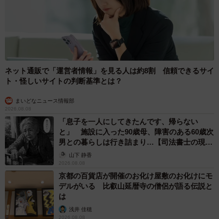
名前がメイメイだったので、子どもたちにも馴染みがいい
かと思い、メイにしました」
11月6日、トライアルが無事終了し、Wさんはメイちゃんを
正式に迎えることになった。メイちゃんは「あなた、人間
だよね」と言いたくなるくらい人間っぽいところがある。
ネット通販で「運営者情報」を見る人は約8割 信頼できるサイ
ト・怪しいサイトの判断基準とは？
寝る時は枕か腕枕を使い、仰向けになりしっかり布団もか
ぶって寝る。4人家族の5本目の棒になって寝ていることも
まいどなニュース情報部
ある。
2026.08.08
「息子を一人にしてきたんです、帰らない
「寝相の悪い子どもの横でも仰向けになっているので、こ
と」 施設に入った90歳母、障害のある60歳次
ちらが心配になるくらい危機感がありません。寝ている私
男との暮らしは行き詰まり…【司法書士の現場
たちを見て、『そうやって寝るのね』と真似しているのか
から】
山下 静香
もしれません」
2026.08.08
京都の百貨店が開催のお化け屋敷のお化けにモ
デルがいる 比叡山延暦寺の僧侶が語る伝説と
子どもが生まれる前から猫がいたので、子どもたちの中で
は
も、家に猫がいるのが当たり前になっていた。
浅井 佳穂
「メイは、子どもたちのケンカの仲裁の役割もしてくれま
2026.08.08