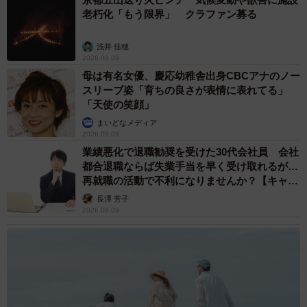
老朽化「もう限界」 クラファン募る
浅井 佳穂
2026.08.09
母は有名女優、慶応幼稚舎出身CBCアナのノー
5/7
スリーブ姿「育ちの良さが表情に表れてる」
「天使の笑顔」
背比べだにゃ＝chobico_abyさん提供
まいどなメディア
2026.08.09
メイちゃんは2匹でケージに入っていて、もう1匹の猫の下
業績悪化で退職勧奨を受けた30代会社員 会社
に埋もれるように爆睡していた。
都合退職ならば失業手当を早く受け取れるが…
「靴下を履いたような、途中からくっきりと白いお手手だ
再就職の活動で不利になりませんか？【キャリ
アカウンセラーが解説】
けが見え、会場の方に、『お顔が見てみたいけど、起こす
長澤 芳子
2026.08.09
のかわいそうかな』と話したら、『待っていたら譲渡会終
わっちゃうわ』と言い、引っ張り出してくれました」
初めて会うWさんが抱っこしても寝ぼけているような感じ
で、危機感というものが全く感じられなかった。Wさんは