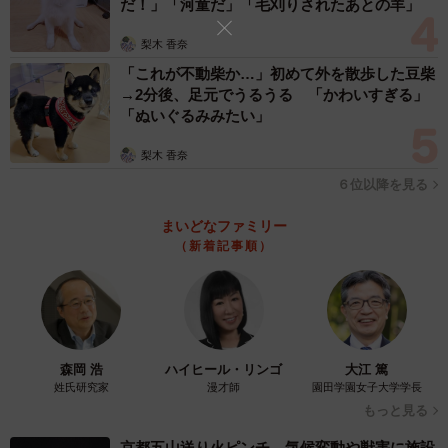
だ！」「河童だ」「毛刈りされたあとの羊」
んでみたという。2022年10月17日のことだった。
梨木 香奈
「これが不動柴か…」初めて外を散歩した豆柴
→2分後、足元でうるうる 「かわいすぎる」
「ぬいぐるみみたい」
梨木 香奈
６位以降を見る
まいどなファミリー
（新着記事順）
森岡 浩
ハイヒール・リンゴ
大江 篤
姓氏研究家
漫才師
園田学園女子大学学長
もっと見る
京都五山送り火ピンチ 気候変動や獣害に施設