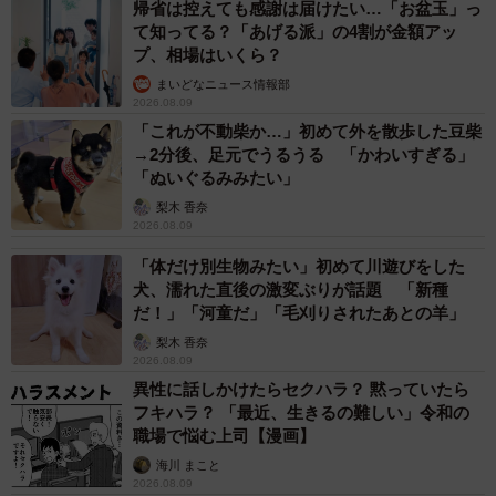
帰省は控えても感謝は届けたい…「お盆玉」っ
て知ってる？「あげる派」の4割が金額アッ
すっかりメイちゃんが気に入ったWさん。10月23日からト
プ、相場はいくら？
ライアルを始めた。
まいどなニュース情報部
2026.08.09
「メイは緊張していて、もともと真ん中に集まった顔だと
「これが不動柴か…」初めて外を散歩した豆柴
思うのですが、さらに目が寄っていました（笑）ケージが
→2分後、足元でうるうる 「かわいすぎる」
「ぬいぐるみみたい」
嫌で、出してあげるといつまでも撫でて欲しがりました。
梨木 香奈
幼児の膝にも自分から上ってくつろいでいたので、怖がり
2026.08.09
なようで、実は肝は据わっているなという感じでした」
「体だけ別生物みたい」初めて川遊びをした
犬、濡れた直後の激変ぶりが話題 「新種
だ！」「河童だ」「毛刈りされたあとの羊」
梨木 香奈
2026.08.09
異性に話しかけたらセクハラ？ 黙っていたら
フキハラ？ 「最近、生きるの難しい」令和の
職場で悩む上司【漫画】
海川 まこと
2026.08.09