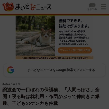
まいどなニュースをGoogle検索でフォローする
2023.07.21(Fri)
譲渡会で一目ぼれの保護猫、「人間っぽさ」全
開！寝る時は枕利用・布団かぶって仰向きに爆
睡、子どものケンカも仲裁