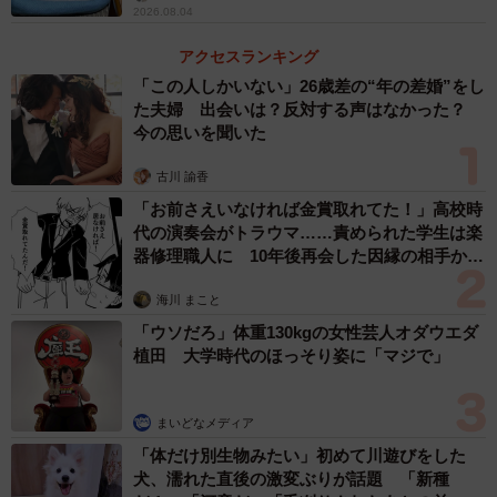
2026.08.04
アクセスランキング
「この人しかいない」26歳差の“年の差婚”をし
た夫婦 出会いは？反対する声はなかった？
今の思いを聞いた
古川 諭香
「お前さえいなければ金賞取れてた！」高校時
代の演奏会がトラウマ……責められた学生は楽
器修理職人に 10年後再会した因縁の相手から
思わぬ申し出【漫画】
海川 まこと
4/7
「ウソだろ」体重130kgの女性芸人オダウエダ
植田 大学時代のほっそり姿に「マジで」
ずっと遊んでいたいね＝chobico_abyさん提供
東京都在住のWさんは、飼っていた猫をガンで亡くしたの
まいどなメディア
で、再び猫を飼う勇気はなかったが、だんだん猫好きの気
「体だけ別生物みたい」初めて川遊びをした
犬、濡れた直後の激変ぶりが話題 「新種
持ちが勝ってきた。そこで、譲渡会がないか調べ、足を運