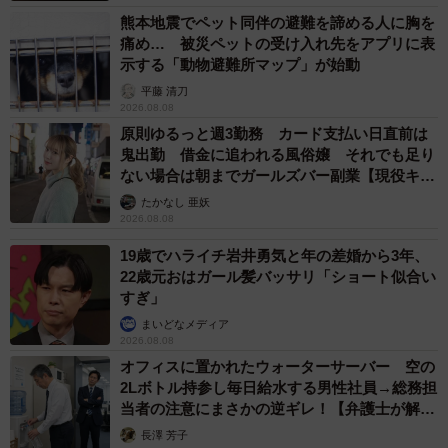
熊本地震でペット同伴の避難を諦める人に胸を
す。私が深夜に夜更かしをする時も寂しくありません。イ
痛め… 被災ペットの受け入れ先をアプリに表
ライラした気持ちも、柔らかい体を撫でているとどうでも
示する「動物避難所マップ」が始動
良くなるので、年子育児で疲れ切っていましたが、心にゆ
平藤 清刀
とりができたと思います。前にいた猫の闘病が不安で始め
2026.08.08
原則ゆるっと週3勤務 カード支払い日直前は
たInstagramでしたが、素敵な猫友達ができたこともとても
鬼出勤 借金に追われる風俗嬢 それでも足り
嬉しいです」
ない場合は朝までガールズバー副業【現役キャ
ストに取材】
たかなし 亜妖
メイちゃんを保護したネスタ猫の会のブログはこちら。
2026.08.08
19歳でハライチ岩井勇気と年の差婚から3年、
https://ameblo.jp/nesutaneko/
22歳元おはガール髪バッサリ「ショート似合い
すぎ」
まいどなメディア
2026.08.08
オフィスに置かれたウォーターサーバー 空の
2Lボトル持参し毎日給水する男性社員→総務担
当者の注意にまさかの逆ギレ！【弁護士が解
説】
長澤 芳子