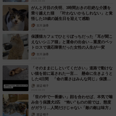
2026.08.06
保護当時の写真=chobico_abyさん提供
がんと片目の失明、3時間おきの壮絶な介護を
乗り越えた猫 「叶わないかもしれない」と覚
当日、保護した子猫で保護猫を預かる人の家はパンク状
悟した19歳の誕生日を迎えて感動
態。メイちゃん達は8頭いたようで、全頭保護するのが厳し
古川 諭香
かった。捕獲器で捕獲後、餌場もあったのでTNRする予定
2026.08.06
で耳カットをしたが、人慣れしそうな感じがしたので、メ
保護猫カフェでひとりぼっちだった「耳が聞こ
えないシニア猫」と運命の出会い→重度のペッ
イちゃんと兄妹は保護されたという。兄妹は今も里親を募
トロスで適応障害だった女性の人生が一変
集している。
古川 諭香
2026.08.05
「そのままにしといてください」道路で動けな
い猫を前に返された一言… 懸命に生きようと
した4日間 「命の重さはみんな同じ」保護団
体代表の訴え
渡辺 晴子
2026.08.05
「世の中で一番嫌い」顔を合わせば、本気で噛
み合う保護犬2匹 “怖い”ものの前では、態度
がガラリ…人間だけじゃない「敵の敵は味方」
渡辺 晴子