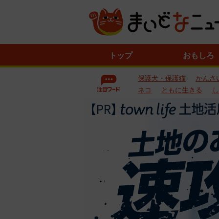
ニ
トップ
おもしろ
ュ
ー
保護犬・保護猫
かんさ
ス
一
ネコ
ともに生きる
し
覧