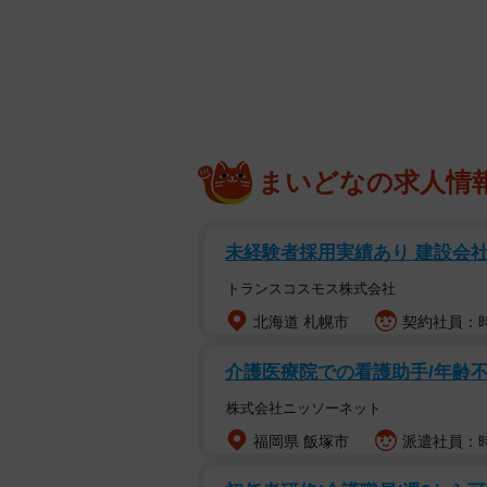
何
「なんかカラスに話しかけられたん
X（旧Twitter）に投稿した小樽総合
ち話題になり、「いいね」は9.5万
まいどなの求人情
鳴き声と行動に興味津々
未経験者採用実績あり 建設会社
トランスコスモス株式会社
北海道 札幌市
契約社員：時
介護医療院での看護助手/年齢不
株式会社ニッソーネット
福岡県 飯塚市
派遣社員：時給