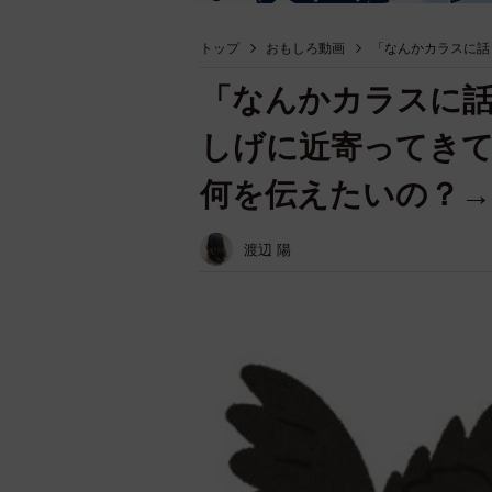
トップ
おもしろ動画
「なんかカラスに話
「なんかカラスに
しげに近寄ってき
何を伝えたいの？→
渡辺 陽