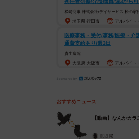
初任者研修/介護職員/週3から
松崎商事 株式会社/デイサービス 松の家
埼玉県 行田市
アルバイト・
低い声で何か話しかけてくるカラス。至近距離ま
医療事務・受付/事務/医療・介護
通費支給あり/週3日
この投稿には「伝令!!伝令!!カァ
貴生病院
愛っぽく感じる......」など、多
大阪府 大阪市
アルバイト・
ながら小樽総合デザイン事務局さん
Sponsored by
ていました。
カラスが話しかけて来た？
おすすめニュース
小樽総合デザイン事務局さんに話を
トドエリアでのこと。近くではトド
【動画】なんかカラ
えることができます。最初は動画よ
最終的には目の前まで来たそうです
渡辺 陽