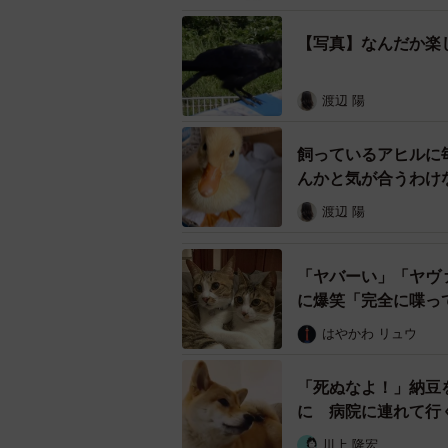
「攻撃的な雰囲気ではなく、警戒し
【写真】なんだか楽
ついてきませんでした」
渡辺 陽
動物言語学者・鈴木俊貴さんに
一体このカラスは何をしていたので
飼っているアヒルに
んかと気が合うわけ
動物言語学者で東京大学准教授の鈴木俊貴
渡辺 陽
「結論→これはトドの鳴き真似。カモ
「ヤバーい」「ヤヴ
ブトガラスにとっては遊びだと思い
に爆笑「完全に喋っ
の音までいろいろと真似ます！」と
はやかわ リュウ
ットン」とモノマネするハシブトガ
「死ぬなよ！」納豆
まったくカラスの能力には驚かされ
に 病院に連れて行
をすることが一種の遊びであり、楽
川上 隆宏