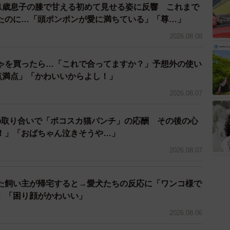
 1歳息子の膝で甘える初めて見せる姿に反響 これまで
たのに…「頭ポンポンが愛に満ちている」「尊…」
2026.08.08
ゃを買ったら…「これで合ってますか？」予想外の使い
0点満点」「かわいいからよし！」
2026.08.07
の取り合いで「ポコスカ猫パンチ」の応酬 その後の心
！」「おばちゃん泣きそうや…」
2026.08.07
た飼い主が帰宅すると→愛犬たちの反応に「ワンコ様で
」「困り顔がかわいい」
2026.08.06