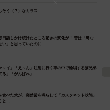
ている様子もありませんでした。立ち去る時、カラスは
しそう（？）なカラス
よると
しょうか？
毎日話しかけ続けたところ驚きの変化が！ 昔は「鳥な
ない」と思っていたのに
さん（@toshitaka_szk）によると、
メの声真似も1回トライしていて（14秒）、このハシ
ァ～イ」「え～ん」注射に行く車の中で輪唱する猫兄弟
ます。カラスはモノマネ上手。動物の声、人の声、電車
てる」「がんばれ」
のこと。ちなみに鈴木さんは、線路の上で「ガッタンゴ
ラスも見たことがあるそうです。
を食べた犬が、突然歯を鳴らして「カスタネット状態」
ますが、このカラスにとっては、トドやカモメの声真似
くと…
しい時間を過ごしていたのかもしれません。