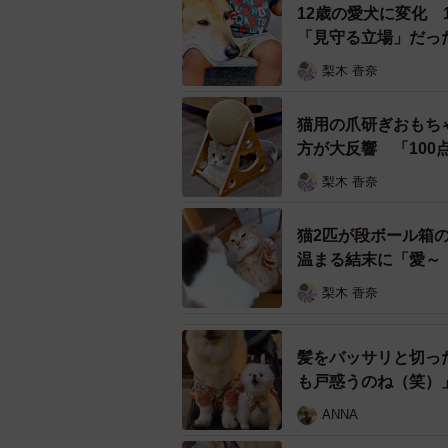
12歳の愛犬に変化
「見守る立場」だっ
梨木 香奈
猫用の爪研ぎおもち
方が大反響 「10
梨木 香奈
猫2匹が段ボール箱
温まる結末に「愛～
梨木 香奈
髪をバッサリと切っ
も戸惑うのね（笑）
ANNA