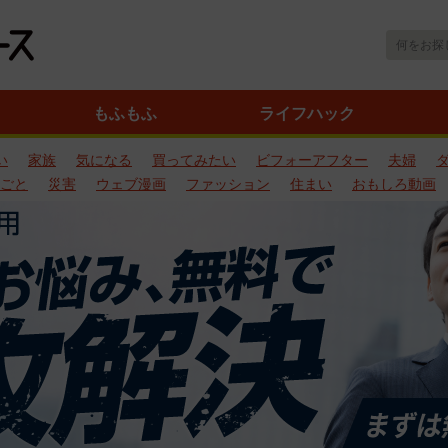
もふもふ
ライフハック
い
家族
気になる
買ってみたい
ビフォーアフター
夫婦
ごと
災害
ウェブ漫画
ファッション
住まい
おもしろ動画