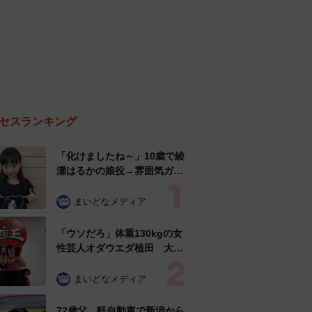
セスランキング
「化けましたね～」10歳で綾
瀬はるかの娘役→雰囲気ガラ
リの18歳に成長 「メイクで
雰囲気が」「宝塚に入れそ
まいどなメディア
う」
「ウソだろ」体重130kgの女
性芸人オダウエダ植田 大学
時代のほっそり姿に「マジ
で」
まいどなメディア
72歳父、軽自動車で新潟から