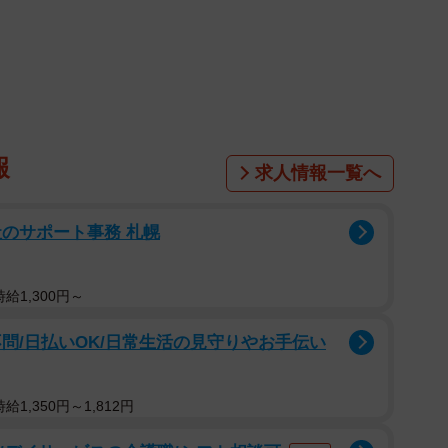
1/2
かを話すカラスのイメージ
ですが、カラス語わかる人いませんか！！！！」と
デザイン事務局さん（@otarunet1）。この投稿がたちま
件を超えました。
報
求人情報一覧へ
のサポート事務 札幌
給1,300円～
問/日払いOK/日常生活の見守りやお手伝い
1,350円～1,812円