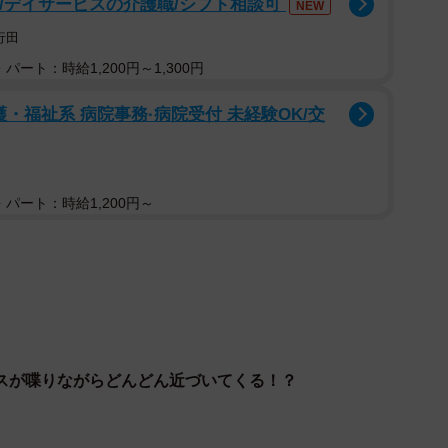
可/デイサービスの介護職/シフト相談可
NEW
行田
2/2
パート：時給1,200円～1,300円
で近づいてきた＝小樽総合デザイン事務局さん（@otarunet1）
・福祉系 病院事務·病院受付 未経験OK/交
提供
ァ！！」「親鳥に餌をねだる子、みたいですね（笑）」「求
くのコメントが寄せられました。カラスが「カア〜」と鳴き
パート：時給1,200円～
に近づいてくる様子は、何とも言えないユーモアに溢れ
伺うと、カラスに話しかけられたのは、おたる水族館の
とアザラシの餌の魚が売られており、訪れた客が餌を与
スが喋りながらどんどん近づいてくる！？
りも離れた位置にいたカラスがどんどん近づいてきて、
。