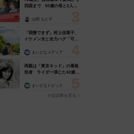
四国まで 65歳の母と2人で
3泊4日の旅 パーキングの休
憩まで分刻み… 「大学生で
山岡 もと子
も組まねえよ！」
「我慢できず」村上佳菜子、
イケメン夫と全力ハグ「可愛
いふたり」「素敵なご夫婦」
まいどなメディア
両親は「東京キッド」の看板
役者 ライダー演じた42歳元
俳優が再婚妻との「ウエディ
ングフォト」計画を明言
まいどなトピック
「センスあるカメラマン求
６位以降を見る
む」