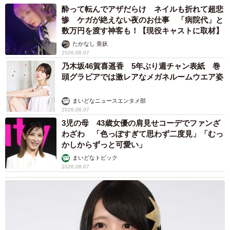
酔って転んでアザだらけ ネイルも折れて超悲
惨 ケガが絶えない夜のお仕事 「病院代」と
数万円を渡す神客も！【現役キャストに取材】
たかなし 亜妖
2026.08.07
乃木坂46賀喜遥香 5年ぶり週チャン表紙 巻
頭グラビアでは激レアなメガネルームウエア姿
まいどなニュースエンタメ部
2026.08.07
3児の母 43歳女優の肩見せコーデでファンざ
わざわ 「色っぽすぎて思わず二度見」「むっ
かしからずっと可愛い」
まいどなトピック
2026.08.07