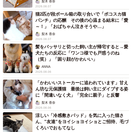
梨木 香奈
2026.08.07
猫2匹が段ボール箱の取り合いで「ポコスカ猫
パンチ」の応酬 その後の心温まる結末に「愛
～！」「おばちゃん泣きそうや…」
梨木 香奈
2026.08.07
髪をバッサリと切った飼い主が帰宅すると→愛
犬たちの反応に「ワンコ様でも戸惑うのね
（笑）」「困り顔がかわいい」
ANNA
2026.08.06
「かわいいストーカーに追われています」甘え
ん坊な元保護猫 最後は飼い主にダイブする姿
に「間違いなく犬」「完全に親子」と反響
梨木 香奈
2026.08.06
涼しい「冷感敷きパッド」を気に入った猫さ
ん、”友達”をヨイショヨイショとご招待、毛づ
くろいでおもてなし