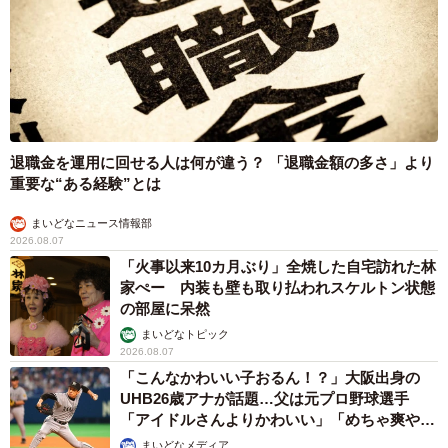
退職金を運用に回せる人は何が違う？ 「退職金額の多さ」より
重要な“ある経験”とは
まいどなニュース情報部
2026.08.07
「火事以来10カ月ぶり」全焼した自宅訪れた林
家ぺー 内装も壁も取り払われスケルトン状態
の部屋に呆然
まいどなトピック
2026.08.07
「こんなかわいい子おるん！？」大阪出身の
UHB26歳アナが話題…父は元プロ野球選手
「アイドルさんよりかわいい」「めちゃ爽や
か」
まいどなメディア