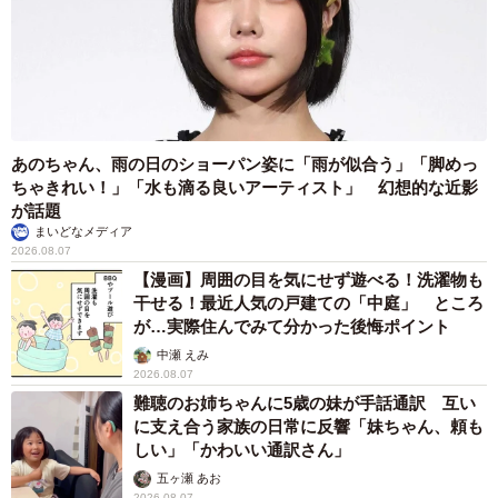
あのちゃん、雨の日のショーパン姿に「雨が似合う」「脚めっ
ちゃきれい！」「水も滴る良いアーティスト」 幻想的な近影
が話題
まいどなメディア
2026.08.07
【漫画】周囲の目を気にせず遊べる！洗濯物も
干せる！最近人気の戸建ての「中庭」 ところ
が…実際住んでみて分かった後悔ポイント
中瀬 えみ
2026.08.07
難聴のお姉ちゃんに5歳の妹が手話通訳 互い
に支え合う家族の日常に反響「妹ちゃん、頼も
しい」「かわいい通訳さん」
五ヶ瀬 あお
2026.08.07