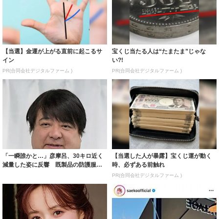
【当選】金運が上がる直前に起こるサ
宝くじ当たる人は“たまたま”じゃな
イン
い?!
PR(合同会社デジタルファーム )
PR(合同会社デジタルファーム )
「一瞬誰かと…」彦摩呂、30キロ近く
【当選した人が暴露】宝くじ運が動く
減量した姿に反響 既製品の防護服が
時、必ずある前触れ
着られると...
PR(合同会社デジタルファーム )