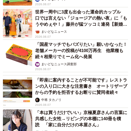
2026.08.07
世界一周中に3度も出会った運命的カップル
口では言えない「ジョージアの熱い夜」に「も
うやめぇや！」藤井が猛ツッコミ連発【新婚さ
ん】
まいどなニュース
2026.08.07
「国産マッチでもバズりたい」願いかなった！
老舗メーカーの投稿が4100万再生 他業種も
続々相乗りでミーム化へ発展
まいどなニュース調査部
2026.08.07
「即座に案内することが不可能です」レストラ
ンの入り口に大きな注意書き オートリザーブ
からの予約を拒否するお断りに賛同者続々
中将 タカノリ
2026.08.07
「本は買うだけでいい」京極夏彦さんの言葉に
共感した女性→リビングの本棚に140冊を積
読 「家に自分だけの本屋さん」