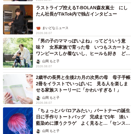
ラストライブ控えるT-BOLAN森友嵐士 にし
たん社長がTikTok内で独占インタビュー
まいどなニュース
2026.08.07
「男の子のママっぽいよね」ってどういう意
味？ 女系家族で育った母 いつもスカートと
ワンピースしか着ないし、ヒールも好き どの
へんが…
山岡 もと子
2026.08.07
2歳半の長男と生後2カ月の次男の母 母子手帳
2冊をイラストでいっぱいに 見る人を楽しま
せる家族ストーリーに「かわいすぎる！」
山岡 もと子
2026.08.07
「ちょっとババロアみたい」パートナーの誕生
日に手作りトートバッグ 完成まで1年 淡い
藍染めに漂うクラゲ よく見ると…「センスす
ごい」
山岡 もと子