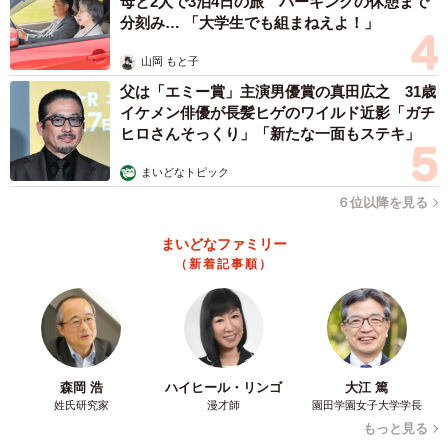
母と2人で3泊4日の旅 パーキングの休憩まで
分刻み… 「大学生でも組まねえよ！」
山岡 もと子
父は「エミー賞」主演男優賞の真田広之 31歳
イケメン俳優が長髪ヒゲのワイルド近影「ガチ
ヒロさんそっくり」「新たな一面もステキ」
まいどなトピック
６位以降を見る
まいどなファミリー
（新着記事順）
森岡 浩
ハイヒール・リンゴ
大江 篤
姓氏研究家
漫才師
園田学園女子大学学長
もっと見る