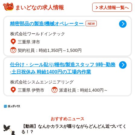
まいどなの求人情報
求人情報一覧へ
精密部品の製造/機械オペレーター
NEW
株式会社ワールドインテック
三重県 津市
契約社員：時給1,350円～1,500円
仕分け・シール貼り/梱包/製造スタッフ 9時~勤務
·土日祝休み 時給1400円の工場内作業
株式会社シスムエンジニアリング
三重県 伊勢市
派遣社員：時給1,400円～
おすすめニュース
【動画】なんかカラスが喋りながらどんどん近づいてく
る！？