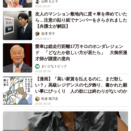
山岡 もと子
2026.08.07
友人のマンション敷地内に度々車を停めていた
ら…注意の貼り紙でナンバーをさらされました
【弁護士が解説】
長澤 芳子
2026.08.07
愛車は総走行距離17万キロのホンダレジェン
ド 「どなたか欲しい方が居たら」 大御所漫
才師が譲渡の意向
まいどなトピック
2026.08.06
【漫画】「高い家賃を払えるのに、まだ欲し
い？」高級レジデンスの七夕飾り、書かれた願
い事にびっくり 人の欲には終わりがないのか
松波 穂乃圭
2026.08.06