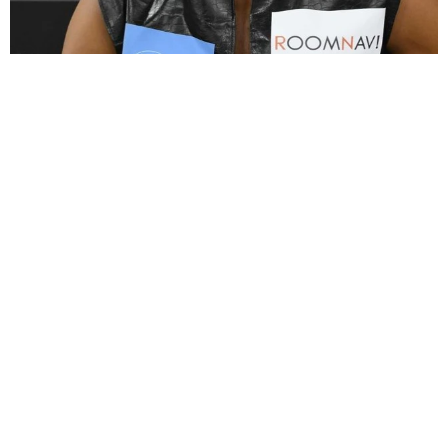
大河出演の39歳俳優 真夏の海で赤銅色の肉体美を連投 「バ
ッキバキだな」「ばり渋いです」
まいどなトピック
2026.08.06
「人生こそがバラエティー」 マレーシア移住
を報告した菊地亜美 子どもの教育考え「小学
校へ入学するこのタイミングで挑戦」
まいどなトピック
2026.08.06
京都駅をぶらぶら→ホームの隅に何やら「ドロ
ン」のポーズをする忍者 この暑い中いったい
なぜ？ 近づいてみたら… 「見つかるなんて