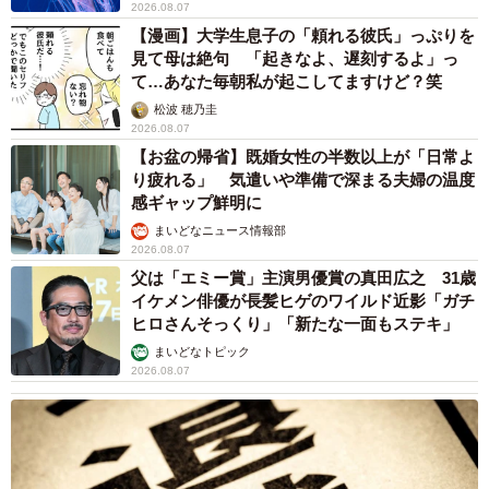
2026.08.07
【漫画】大学生息子の「頼れる彼氏」っぷりを
見て母は絶句 「起きなよ、遅刻するよ」っ
て…あなた毎朝私が起こしてますけど？笑
松波 穂乃圭
2026.08.07
【お盆の帰省】既婚女性の半数以上が「日常よ
り疲れる」 気遣いや準備で深まる夫婦の温度
感ギャップ鮮明に
まいどなニュース情報部
2026.08.07
父は「エミー賞」主演男優賞の真田広之 31歳
イケメン俳優が長髪ヒゲのワイルド近影「ガチ
ヒロさんそっくり」「新たな一面もステキ」
まいどなトピック
2026.08.07