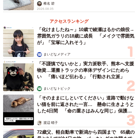
椎名 碧
2026.08.05
アクセスランキング
「化けましたね～」10歳で綾瀬はるかの娘役→
雰囲気ガラリの18歳に成長 「メイクで雰囲気
が」「宝塚に入れそう」
まいどなメディア
「不謹慎でないかと」実力派歌手、熊本へ支援
物資…運搬トラックの車体デザインにためら
い 「痛いほど伝わる」「行動され立派」
まいどなトピック
「そのままにしといてください」道路で動けな
い猫を前に返された一言… 懸命に生きようと
した4日間 「命の重さはみんな同じ」保護団
体代表の訴え
渡辺 晴子
72歳父、軽自動車で新潟から四国まで 65歳の