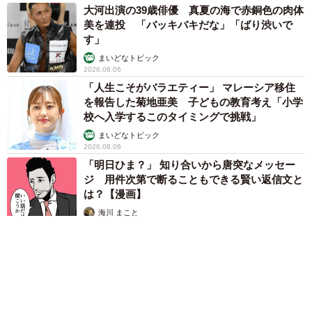
大河出演の39歳俳優 真夏の海で赤銅色の肉体
美を連投 「バッキバキだな」「ばり渋いで
す」
まいどなトピック
2026.08.06
「人生こそがバラエティー」 マレーシア移住
を報告した菊地亜美 子どもの教育考え「小学
校へ入学するこのタイミングで挑戦」
まいどなトピック
2026.08.06
「明日ひま？」 知り合いから唐突なメッセー
ジ 用件次第で断ることもできる賢い返信文と
は？【漫画】
海川 まこと
2026.08.06