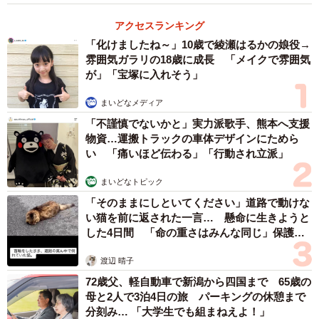
このマンモスのアート作品は、愛媛県西予市宇和町のJR予
アクセスランキング
讃線・伊予石城（いよいわき）駅の付近に設置されてい
「化けましたね～」10歳で綾瀬はるかの娘役→
る
“わらマンモス”
というもの。
雰囲気ガラリの18歳に成長 「メイクで雰囲気
が」「宝塚に入れそう」
一般社団法人西予市観光物産協会の担当者によると、この
まいどなメディア
わらマンモスが誕生したのは２０１１年。西予市のシンボ
「不謹慎でないかと」実力派歌手、熊本へ支援
ルであるレンゲソウをモチーフにした催し
“宇和れんげま
物資…運搬トラックの車体デザインにためら
つり”
を盛り上げるため、東京・武蔵野美術大学の教授・
い 「痛いほど伝わる」「行動され立派」
学生らで構成される「わらアートチーム」と、地域住民た
まいどなトピック
ちが協力して制作されたものだといいます。
「そのままにしといてください」道路で動けな
い猫を前に返された一言… 懸命に生きようと
制作には実際にその農地で作られている酒米のわらが使用
した4日間 「命の重さはみんな同じ」保護団
されており、毎年３月になると宇和町岩木地区の住民約１
体代表の訴え
渡辺 晴子
００名が集まり、つくり替えが行われます。ちなみに、そ
72歳父、軽自動車で新潟から四国まで 65歳の
の鼻の形は年によって変わることもあるそう。
母と2人で3泊4日の旅 パーキングの休憩まで
分刻み… 「大学生でも組まねえよ！」