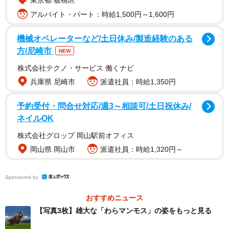
東京都 板橋区
アルバイト・パート：時給1,500円～1,600円
機械オペレーターなど/土日休み/製造経験のある
方/尼崎市
NEW
株式会社テクノ・サービス 働くナビ
兵庫県 尼崎市
派遣社員：時給1,350円
予約受付・問合せ対応/週3～相談可/土日祝休み/
ネイルOK
株式会社グロップ 岡山駅前オフィス
田んぼの中に、デンとたたずんでいるマンモスの姿。
岡山県 岡山市
派遣社員：時給1,320円～
なぜこの時代にマンモスが――しかもなぜ田んぼに――な
Sponsored by
ど色々な疑問が湧き上がってしまう光景です。実際、ねぎ
子さんは、車内でとりかかっていた仕事が手につかなくな
おすすめニュース
ってしまったそう。
【写真3枚】雄大な「わらマンモス」の姿をもっと見る