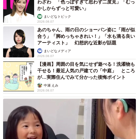
わざわ 「色っぽすぎて思わず二度見」「むっ
わらマンモス① ※西予市観光物産協会提供
かしからずっと可愛い」
まいどなトピック
また、同協会の担当者によると、こちらのわらマンモス
2026.08.07
は、３月頃に行われる張り替え時期以外は年間を通して設
あのちゃん、雨の日のショーパン姿に「雨が似
置されており、
「四季折々で雄大な姿を見ることができ
合う」「脚めっちゃきれい！」「水も滴る良い
アーティスト」 幻想的な近影が話題
る」
のも魅力だといいます。
まいどなメディア
2026.08.07
◇ ◇
【漫画】周囲の目を気にせず遊べる！洗濯物も
干せる！最近人気の戸建ての「中庭」 ところ
西予市観光物産協会のホームページ
「せいよじかん」
で
が…実際住んでみて分かった後悔ポイント
は、今回のわらマンモスをはじめ、さまざまな西予市の魅
中瀬 えみ
2026.08.07
力・みどころについて紹介されています。
また、今回そんな西予市を含め、愛媛県内を巡ってきたと
いうねぎ子さん。他にも、八幡浜市の塩パン発祥のお店に
立ち寄ったり、西予市内でも河内晩柑の乗った冷麺を食べ
たりなど、仕事の合間に愛媛の魅力も存分に味わった様