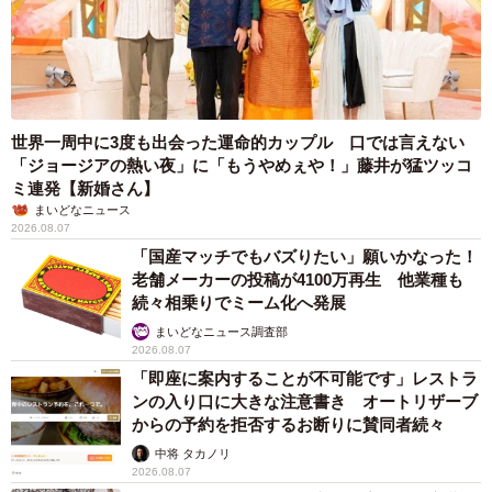
世界一周中に3度も出会った運命的カップル 口では言えない
「ジョージアの熱い夜」に「もうやめぇや！」藤井が猛ツッコ
ミ連発【新婚さん】
まいどなニュース
2026.08.07
「国産マッチでもバズりたい」願いかなった！
老舗メーカーの投稿が4100万再生 他業種も
続々相乗りでミーム化へ発展
まいどなニュース調査部
2026.08.07
「即座に案内することが不可能です」レストラ
ンの入り口に大きな注意書き オートリザーブ
からの予約を拒否するお断りに賛同者続々
中将 タカノリ
2026.08.07