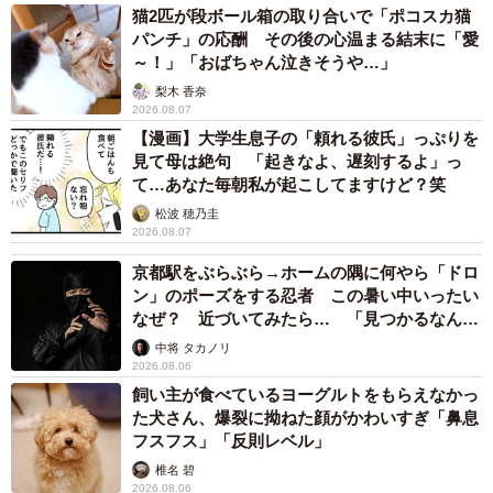
猫2匹が段ボール箱の取り合いで「ポコスカ猫
た。その時の風景はどのような感じでしたか？
パンチ」の応酬 その後の心温まる結末に「愛
～！」「おばちゃん泣きそうや…」
ねぎ子さん：のどかな良い天気のなか、誰もいない水田に
梨木 香奈
2026.08.07
急にマンモスが現れたのでびっくりしました。
【漫画】大学生息子の「頼れる彼氏」っぷりを
見て母は絶句 「起きなよ、遅刻するよ」っ
――マンモスを見た時のご感想は？
て…あなた毎朝私が起こしてますけど？笑
松波 穂乃圭
ねぎ子さん：まさかこんなおっきいオブジェがあるとは思
2026.08.07
ってなかったのでびっくりでした。その後色んな人からア
京都駅をぶらぶら→ホームの隅に何やら「ドロ
ートだと教えてもらいほっこりしました。
ン」のポーズをする忍者 この暑い中いったい
なぜ？ 近づいてみたら… 「見つかるなんて
未熟」
私は田んぼに突如現れたこいつ気になりすぎて仕事が手に
中将 タカノリ
2026.08.06
つかないよ�‍♀️�‍♀️
pic.twitter.com/rkcjHdT0cz
飼い主が食べているヨーグルトをもらえなかっ
た犬さん、爆裂に拗ねた顔がかわいすぎ「鼻息
— ねぎ子� (@oosk_hkt)
July 7, 2024
フスフス」「反則レベル」
実は西予市名物のアート作品でした
椎名 碧
2026.08.06