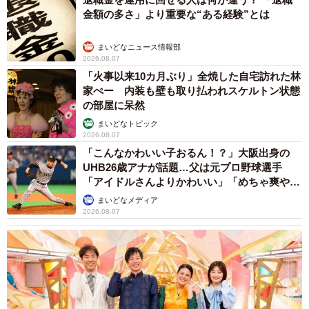
金額の多さ」より重要な“ある経験”とは
まいどなニュース情報部
2026.08.07
「火事以来10カ月ぶり」全焼した自宅訪れた林
家ぺー 内装も壁も取り払われスケルトン状態
の部屋に呆然
まいどなトピック
2026.08.07
「こんなかわいい子おるん！？」大阪出身の
UHB26歳アナが話題…父は元プロ野球選手
「アイドルさんよりかわいい」「めちゃ爽や
か」
まいどなメディア
2026.08.07