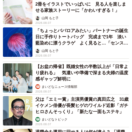
3/5
2冊をイラストでいっぱいに 見る人を楽しま
せる家族ストーリーに「かわいすぎる！」
西予市内で食べたという冷麺 ※ねぎ子さん提供
山岡 もと子
2026.08.07
「出会ったみなさんは地元愛溢れる人たちばかりで、おす
「ちょっとババロアみたい」パートナーの誕生
すめのお店など教えてもらい、満喫することができまし
日に手作りトートバッグ 完成まで1年 淡い
藍染めに漂うクラゲ よく見ると…「センスす
た」（ねぎ子さん）
ごい」
山岡 もと子
2026.08.07
■ねぎ子さんのX（旧Twitter）はこちら
【お盆の帰省】既婚女性の半数以上が「日常よ
→
https://x.com/oosk_hkt
り疲れる」 気遣いや準備で深まる夫婦の温度
感ギャップ鮮明に
■一般社団法人西予市観光物産協会のホームページ「せいよ
まいどなニュース情報部
じかん」はこちら
2026.08.07
父は「エミー賞」主演男優賞の真田広之 31歳
→
https://seiyojikan.jp/
イケメン俳優が長髪ヒゲのワイルド近影「ガチ
ヒロさんそっくり」「新たな一面もステキ」
まいどなトピック
2026.08.07
退職金を運用に回せる人は何が違う？ 「退職