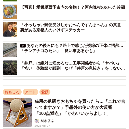
ねぎ子さんがこの光景を写真に収め、X（旧Twitter）で紹介
【写真】愛媛県西予市内の名物！？河内晩柑ののった冷麺
したところ、リプ欄も驚きの声で溢れかえる結果に。
「小っちゃい郵便受けしかおへんですんまへん」の真意
「一瞬どきっとしました笑」
裏がある京都人のいけずステッカー
「間違いなく二度見しますね」
「いやぁぁぁ何なのコヤツは！！かわいいいいいい」
あなたの後ろにも？路上で感じた視線の正体に愕然…
「これは守り神！」
「チンアナゴみたい」「良い事あるかも」
「クオリティ高い」
「井戸」は絶対に埋めるな…工事関係者から「ヤバい」
「これは、たぶんカカシですね...」
「怖い」体験談が殺到 なぜ「井戸の息抜き」をしないと
いけないのか？
――今回、出張で愛媛を訪れたとのことですが、愛媛はは
じめてですか？
おもしろ
アート
愛媛
猫用の爪研ぎおもちゃを買ったら…「これで合
ねぎ子さん：出張をする機会は多く、愛媛県内や宇和島市
ってますか？」予想外の使い方が大反響
にも何度か訪れたことがありました。
「100点満点」「かわいいからよし！」
梨木 香奈
2026.08.07
――今回思わぬところでマンモスに遭遇してしまいまし