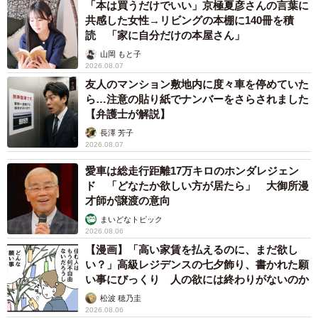
「本は買うだけでいい」京極夏彦さんの言葉に
共感した女性→リビングの本棚に140冊を積
読 「家に自分だけの本屋さん」
山岡 もと子
2026.08.07
友人のマンション敷地内に度々車を停めていた
ら…注意の貼り紙でナンバーをさらされました
【弁護士が解説】
長澤 芳子
2026.08.07
愛車は総走行距離17万キロのホンダレジェン
ド 「どなたか欲しい方が居たら」 大御所漫
才師が譲渡の意向
まいどなトピック
2026.08.06
【漫画】「高い家賃を払えるのに、まだ欲し
い？」高級レジデンスの七夕飾り、書かれた願
い事にびっくり 人の欲には終わりがないのか
松波 穂乃圭
2026.08.06