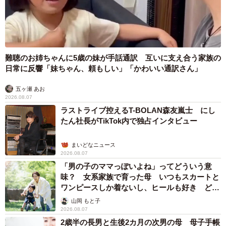
子。
難聴のお姉ちゃんに5歳の妹が手話通訳 互いに支え合う家族の
日常に反響「妹ちゃん、頼もしい」「かわいい通訳さん」
五ヶ瀬 あお
2026.08.07
ラストライブ控えるT-BOLAN森友嵐士 にし
たん社長がTikTok内で独占インタビュー
まいどなニュース
2026.08.07
「男の子のママっぽいよね」ってどういう意
味？ 女系家族で育った母 いつもスカートと
ワンピースしか着ないし、ヒールも好き どの
へんが…
山岡 もと子
2026.08.07
2歳半の長男と生後2カ月の次男の母 母子手帳