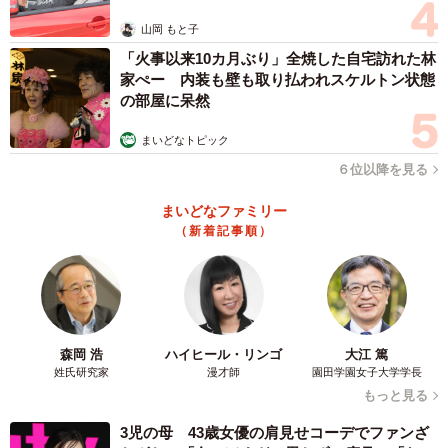
制作されたマンモスは、親マンモス「わらら」・子マンモ
山岡 もと子
ス「まい」・孫マンモス「れん」の３頭。それぞれの高さ
「火事以来10カ月ぶり」全焼した自宅訪れた林
は７m、３m、１m３０cm（令和６年４月現在）と、ねぎ子
家ぺー 内装も壁も取り払われスケルトン状態
さんが電車の中から見て驚いたというのもうなずける大き
の部屋に呆然
さです。
まいどなトピック
６位以降を見る
まいどなファミリー
（新着記事順）
森岡 浩
ハイヒール・リンゴ
大江 篤
姓氏研究家
漫才師
園田学園女子大学学長
もっと見る
2/5
3児の母 43歳女優の肩見せコーデでファンざ