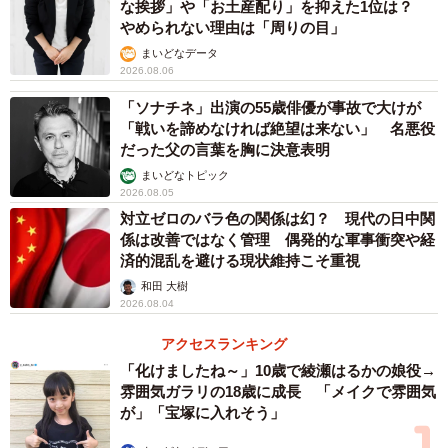
な挨拶」や「お土産配り」を抑えた1位は？
未払い賃金の支払いなどの交渉ができるのは、弁護士と労
やめられない理由は「周りの目」
働組合です。一般企業が企業とこのような交渉をおこなっ
まいどなデータ
2026.08.06
てしまうと「非弁行為」に当たるため違法となります。
「ソナチネ」出演の55歳俳優が事故で大けが
ただしいずれの場合でも、法律上は退職にあたって企業側
「戦いを諦めなければ絶望は来ない」 名悪役
だった父の言葉を胸に決意表明
の合意は必須要件となっていないため、労働者の退職の意
まいどなトピック
思を覆すことは法律上できません。そのため退職代行サー
2026.08.05
ビスの運営会社を確認後は、Bさんの退職意思を尊重したう
対立ゼロのバラ色の関係は幻？ 現代の日中関
えで、有給消化や社会保険の手続きなど条件を交渉するこ
係は改善ではなく管理 偶発的な軍事衝突や経
済的混乱を避ける現状維持こそ重視
とになるでしょう。
和田 大樹
2026.08.04
万が一退職する従業員によって企業が損害を被っていた場
アクセスランキング
合には、損害賠償請求をおこなうことも可能です。交渉や
「化けましたね～」10歳で綾瀬はるかの娘役→
訴訟という話になれば、一般企業による退職代行サービス
雰囲気ガラリの18歳に成長 「メイクで雰囲気
は対応できなくなるため、本人が出てこないといけませ
が」「宝塚に入れそう」
ん。