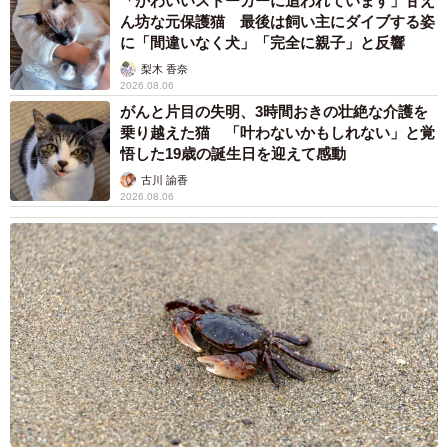
「かわいいストーカーに追われています」甘え
ん坊な元保護猫 最後は飼い主にダイブする姿
に「間違いなく犬」「完全に親子」と反響
梨木 香奈
2026.08.06
がんと片目の失明、3時間おきの壮絶な介護を
乗り越えた猫 「叶わないかもしれない」と覚
悟した19歳の誕生日を迎えて感動
古川 諭香
2026.08.06