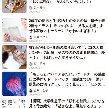
「100点満点」「かわいいからよし！」
梨木 香奈
2026.08.07
2歳半の長男と生後2カ月の次男の母 母子手帳
2冊をイラストでいっぱいに 見る人を楽しま
せる家族ストーリーに「かわいすぎる！」
山岡 もと子
2026.08.07
猫2匹が段ボール箱の取り合いで「ポコスカ猫
パンチ」の応酬 その後の心温まる結末に「愛
～！」「おばちゃん泣きそうや…」
梨木 香奈
2026.08.07
「ちょっとババロアみたい」パートナーの誕生
日に手作りトートバッグ 完成まで1年 淡い
藍染めに漂うクラゲ よく見ると…「センスす
ごい」
山岡 もと子
2026.08.07
【漫画】大学生息子の「頼れる彼氏」っぷりを
見て母は絶句 「起きなよ、遅刻するよ」っ