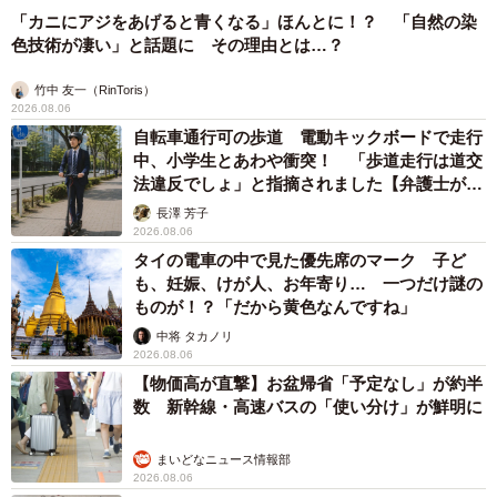
「カニにアジをあげると青くなる」ほんとに！？ 「自然の染
色技術が凄い」と話題に その理由とは…？
竹中 友一（RinToris）
2026.08.06
自転車通行可の歩道 電動キックボードで走行
中、小学生とあわや衝突！ 「歩道走行は道交
法違反でしょ」と指摘されました【弁護士が解
説】
長澤 芳子
2026.08.06
タイの電車の中で見た優先席のマーク 子ど
も、妊娠、けが人、お年寄り… 一つだけ謎の
ものが！？「だから黄色なんですね」
中将 タカノリ
2026.08.06
【物価高が直撃】お盆帰省「予定なし」が約半
数 新幹線・高速バスの「使い分け」が鮮明に
まいどなニュース情報部
2026.08.06