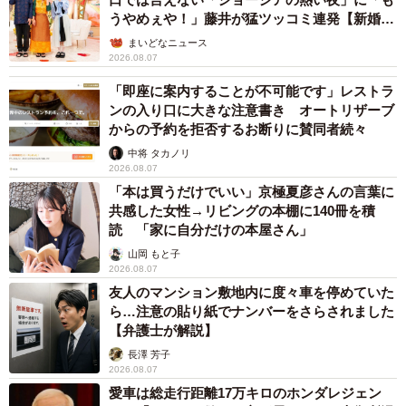
うやめぇや！」藤井が猛ツッコミ連発【新婚さ
ん】
まいどなニュース
2026.08.07
「即座に案内することが不可能です」レストラ
ンの入り口に大きな注意書き オートリザーブ
からの予約を拒否するお断りに賛同者続々
中将 タカノリ
2026.08.07
「本は買うだけでいい」京極夏彦さんの言葉に
共感した女性→リビングの本棚に140冊を積
読 「家に自分だけの本屋さん」
山岡 もと子
2026.08.07
友人のマンション敷地内に度々車を停めていた
ら…注意の貼り紙でナンバーをさらされました
【弁護士が解説】
長澤 芳子
2026.08.07
愛車は総走行距離17万キロのホンダレジェン