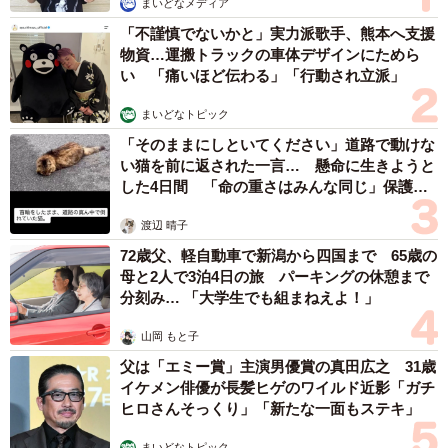
まいどなメディア
「不謹慎でないかと」実力派歌手、熊本へ支援
弁護士や労働組合が代行していた場合でも、本当に訴訟と
物資…運搬トラックの車体デザインにためら
なれば本人が追加費用を支払うことができず、退職代行の
い 「痛いほど伝わる」「行動され立派」
利用をやめてしまうこともあるかもしれないです。
まいどなトピック
「そのままにしといてください」道路で動けな
い猫を前に返された一言… 懸命に生きようと
した4日間 「命の重さはみんな同じ」保護団
体代表の訴え
渡辺 晴子
72歳父、軽自動車で新潟から四国まで 65歳の
母と2人で3泊4日の旅 パーキングの休憩まで
分刻み… 「大学生でも組まねえよ！」
山岡 もと子
父は「エミー賞」主演男優賞の真田広之 31歳
イケメン俳優が長髪ヒゲのワイルド近影「ガチ
3/3
ヒロさんそっくり」「新たな一面もステキ」
（yamasan/stock.adobe.com）
まいどなトピック