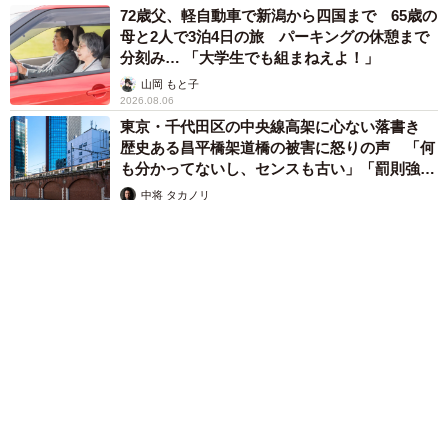
72歳父、軽自動車で新潟から四国まで 65歳の
母と2人で3泊4日の旅 パーキングの休憩まで
分刻み… 「大学生でも組まねえよ！」
山岡 もと子
2026.08.06
東京・千代田区の中央線高架に心ない落書き
歴史ある昌平橋架道橋の被害に怒りの声 「何
も分かってないし、センスも古い」「罰則強化
して」
中将 タカノリ
2026.08.06