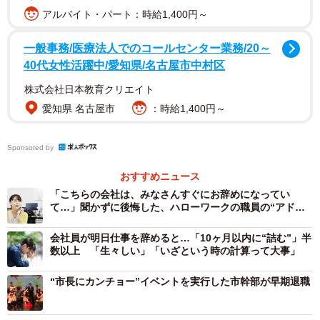
アルバイト・パート：時給1,400円～
一般事務/医療法人でのコールセンター業務/20～
40代女性活躍中/愛知県/名古屋市中村区
株式会社日本教育クリエイト
愛知県 名古屋市
：時給1,400円～
Sponsored by
おすすめニュース
「こちらの会社は、みなさんすぐにお辞めになってい
2/3
て…」聞かずに後悔した、ハローワークの職員の“アドバ
イス”
（kapinon/stock.adobe.com）
会社員が明日仕事を辞めると…「10ヶ月以内に“詰む”」半
数以上 「生々しい」「いざという時の計算って大事」
ー一般的な退職と、退職代行サービスを使った退職とで異
“市長にカンチョー”イベントを実行した市幹部が早期退職
なる点はありますか。