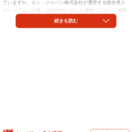
ていますか。エン・ジャパン株式会社が運営する総合求人
サイト「エン転職」が2023年に行った調査によると、退職
代行サービスの認知度は72%であった一方で、実際に利用
続きを読む
した人の割合は2%でした。
つまり退職代行サービスは知っているものの、実際に利用
されることが少ないことが分かります。だからこそ実際に