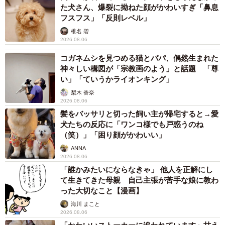
た犬さん、爆裂に拗ねた顔がかわいすぎ「鼻息
フスフス」「反則レベル」
椎名 碧
2026.08.06
コガネムシを見つめる猫とパパ、偶然生まれた
神々しい構図が「宗教画のよう」と話題 「尊
い」「ていうかライオンキング」
梨木 香奈
2026.08.06
髪をバッサリと切った飼い主が帰宅すると→愛
犬たちの反応に「ワンコ様でも戸惑うのね
（笑）」「困り顔がかわいい」
ANNA
2026.08.06
「誰かみたいにならなきゃ」 他人を正解にし
て生きてきた母親 自己主張が苦手な娘に教わ
った大切なこと【漫画】
海川 まこと
2026.08.06