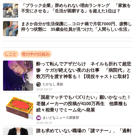
会社とのやり取りを誰がおこなうかが大きな違いです。一
「ブラック企業」辞められない理由ランキング 「家族を
般的な退職であれば、本人が退職願を提出し、引継ぎや有
不安にさせる」「生活が困窮する」を超えた1位は？
休消化などを交渉して退職日を迎えます。しかし退職代行
まさか自分が生活保護に…コロナ禍で月収7000円、疲弊し
を利用すると、本人が会社とやり取りをすることなく退職
抑うつ状態に 35歳会社員が見つけた「人間らしい生活」
手続きが可能です。必要な書類は本人から代行業者に提出
し、本人に代わって業者が退職届を提出したり、貸与物を
返却したりします。
しごと
世の中の仕組み
酔って転んでアザだらけ ネイルも折れて超悲
ー退職代行サービスから連絡が入った場合、企業はどう対
惨 ケガが絶えない夜のお仕事 「病院代」と
処すればいいのでしょうか
数万円を渡す神客も！【現役キャストに取材】
たかなし 亜妖
2026.08.07
まずその退職代行サービスが、どのような会社が運営して
「国産マッチでもバズりたい」願いかなった！
いるのか確認した方がいいでしょう。退職代行サービスを
老舗メーカーの投稿が4100万再生 他業種も
運営しているのは、大きく分けると弁護士、労働組合、一
続々相乗りでミーム化へ発展
般企業の3つに分類されます。
まいどなニュース調査部
2026.08.07
誰も求めていない職場の「謎マナー」、「過剰
このうち本人に代わって企業と退職日や有給休暇の消化、