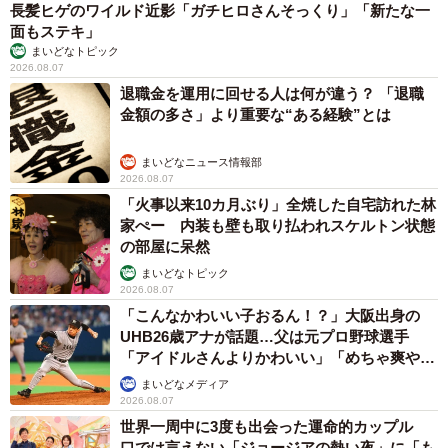
長髪ヒゲのワイルド近影「ガチヒロさんそっくり」「新たな一
面もステキ」
まいどなトピック
2026.08.07
退職金を運用に回せる人は何が違う？ 「退職
金額の多さ」より重要な“ある経験”とは
まいどなニュース情報部
2026.08.07
「火事以来10カ月ぶり」全焼した自宅訪れた林
家ぺー 内装も壁も取り払われスケルトン状態
の部屋に呆然
まいどなトピック
2026.08.07
「こんなかわいい子おるん！？」大阪出身の
UHB26歳アナが話題…父は元プロ野球選手
「アイドルさんよりかわいい」「めちゃ爽や
か」
まいどなメディア
2026.08.07
世界一周中に3度も出会った運命的カップル
口では言えない「ジョージアの熱い夜」に「も