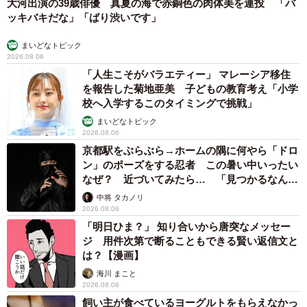
大河出演の39歳俳優 真夏の海で赤銅色の肉体美を連投 「バ
ッキバキだな」「ばり渋いです」
まいどなトピック
2026.08.06
「人生こそがバラエティー」 マレーシア移住
を報告した菊地亜美 子どもの教育考え「小学
校へ入学するこのタイミングで挑戦」
まいどなトピック
2026.08.06
京都駅をぶらぶら→ホームの隅に何やら「ドロ
ン」のポーズをする忍者 この暑い中いったい
なぜ？ 近づいてみたら… 「見つかるなんて
未熟」
中将 タカノリ
2026.08.06
「明日ひま？」 知り合いから唐突なメッセー
ジ 用件次第で断ることもできる賢い返信文と
は？【漫画】
海川 まこと
2026.08.06
飼い主が食べているヨーグルトをもらえなかっ