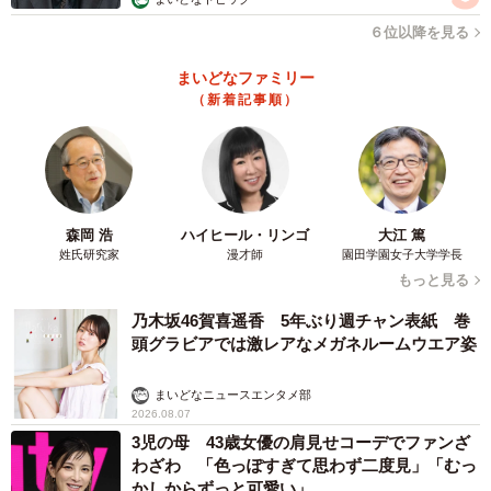
ー逆に、従業員側が企業から困る要求をされることもあり
６位以降を見る
ますか
まいどなファミリー
（新着記事順）
従業員の退職代行をおこなったこともありますが、企業が
退職自体を認めないというケースは少ないです。退職代行
として企業に連絡をすると、最初は強硬な態度を示すこと
もあります。しかし企業側も顧問弁護士に相談した結果、
森岡 浩
ハイヒール・リンゴ
大江 篤
法律上、退職の拒否ができないことを認識すると、すんな
姓氏研究家
漫才師
園田学園女子大学学長
り話が進むようになります。
もっと見る
乃木坂46賀喜遥香 5年ぶり週チャン表紙 巻
懲戒解雇を訴える企業もありましたが、本人が懲戒理由に
頭グラビアでは激レアなメガネルームウエア姿
あたるようなことをおこなっていなかったため、懲戒解雇
にはなりませんでした。
まいどなニュースエンタメ部
2026.08.07
3児の母 43歳女優の肩見せコーデでファンざ
ー退職代行の過程で、無理を言ってくる企業はありました
わざわ 「色っぽすぎて思わず二度見」「むっ
か
かしからずっと可愛い」