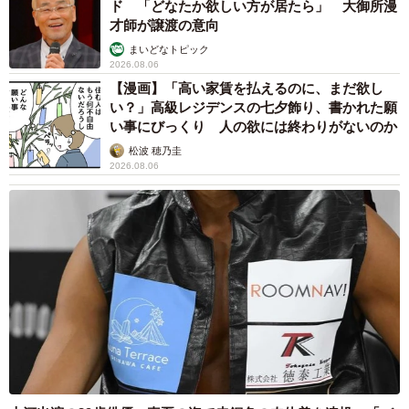
ド 「どなたか欲しい方が居たら」 大御所漫
才師が譲渡の意向
まいどなトピック
2026.08.06
【漫画】「高い家賃を払えるのに、まだ欲し
い？」高級レジデンスの七夕飾り、書かれた願
い事にびっくり 人の欲には終わりがないのか
松波 穂乃圭
2026.08.06