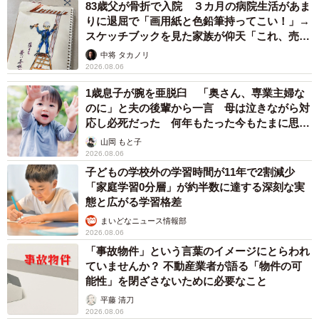
83歳父が骨折で入院 ３カ月の病院生活があま
りに退屈で「画用紙と色鉛筆持ってこい！」→
スケッチブックを見た家族が仰天「これ、売れ
ますよ…」
中将 タカノリ
2026.08.06
1歳息子が腕を亜脱臼 「奥さん、専業主婦な
のに」と夫の後輩から一言 母は泣きながら対
応し必死だった 何年もたった今もたまに思い
出し…
山岡 もと子
2026.08.06
子どもの学校外の学習時間が11年で2割減少
「家庭学習0分層」が約半数に達する深刻な実
態と広がる学習格差
まいどなニュース情報部
2026.08.06
「事故物件」という言葉のイメージにとらわれ
ていませんか？ 不動産業者が語る「物件の可
能性」を閉ざさないために必要なこと
平藤 清刀
2026.08.06