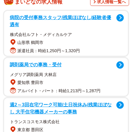
まいどなの求人情報
求人情報一覧へ
退職代行サービスから連絡があると戸惑ってしまう経営者
も多いです。
病院の受付事務スタッフ/残業ほぼなし/経験者優
遇有
父親が経営していた会社を引き継いで5年目の経営者である
株式会社ルフト・メディカルケア
Aさんも、まさか自分の会社が退職代行サービスの人と関わ
山形県 鶴岡市
るとは思っていませんでした。
派遣社員：時給1,250円～1,320円
ある日、Aさんの会社の従業員・Bさんが会社を休みがちに
調剤薬局での事務・受付
なります。その後、実は会社に対して不満を抱いていたBさ
メグリア調剤薬局 大林店
んは、退職代行サービスを使って会社を辞める旨を伝えて
愛知県 豊田市
きました。
アルバイト・パート：時給1,213円～1,287円
Bさんと直接会話することなく会社の退職を進めようとする
週2～3回在宅ワーク可能/土日祝休み/残業ほぼな
退職代行サービスに、Aさんは従わないといけないのでしょ
し 大手住宅機器メーカーの事務
うか。まこと法律事務所の北村真一さんに聞いてみまし
トランスコスモス株式会社
た。
東京都 墨田区