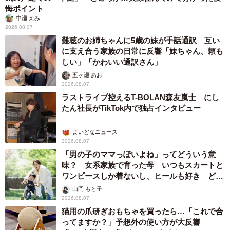
https://prtimes.jp/main/html/rd/p/000000738.000000725.htm
悔ポイント
l
中瀬 えみ
2026.08.07
難聴のお姉ちゃんに5歳の妹が手話通訳 互い
に支え合う家族の日常に反響「妹ちゃん、頼も
しい」「かわいい通訳さん」
五ヶ瀬 あお
2026.08.07
ラストライブ控えるT-BOLAN森友嵐士 にし
たん社長がTikTok内で独占インタビュー
まいどなニュース
2026.08.07
「男の子のママっぽいよね」ってどういう意
味？ 女系家族で育った母 いつもスカートと
ワンピースしか着ないし、ヒールも好き どの
へんが…
山岡 もと子
2026.08.07
猫用の爪研ぎおもちゃを買ったら…「これで合
ってますか？」予想外の使い方が大反響