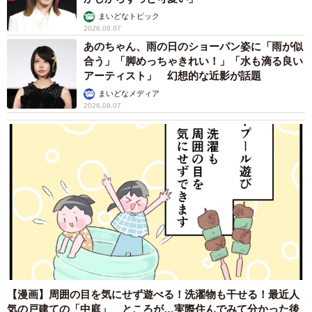
まいどなトピック
企業側は何とかして本人と会って話をしようとすることが
2026.08.07
あのちゃん、雨の日のショーパン姿に「雨が似
あります。従業員の荷物を取りに来させようとしつこく言
合う」「脚めっちゃきれい！」「水も滴る良い
われたこともありました。その時は私が代わりに会社に赴
アーティスト」 幻想的な近影が話題
き荷物を引き取りました。
まいどなメディア
2026.08.07
◆北村真一（きたむら・しんいち）弁護士 「きたべん」
の愛称で大阪府茨木市で知らない人がいないといわれる大
人気ローカル弁護士。猫探しからM&Aまで幅広く取り扱
う。
◇ ◇
【出典】
7700人に聞いた「退職代行」実態調査ー『エン転職』ユー
ザーアンケートー（2023年10月公表）
【漫画】周囲の目を気にせず遊べる！洗濯物も干せる！最近人
気の戸建ての「中庭」 ところが…実際住んでみて分かった後