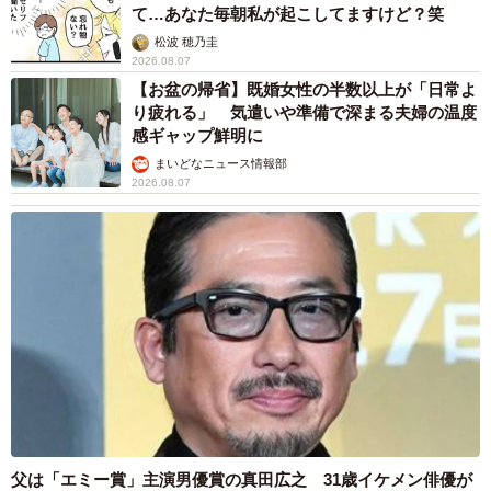
て…あなた毎朝私が起こしてますけど？笑
松波 穂乃圭
2026.08.07
【お盆の帰省】既婚女性の半数以上が「日常よ
り疲れる」 気遣いや準備で深まる夫婦の温度
感ギャップ鮮明に
まいどなニュース情報部
2026.08.07
父は「エミー賞」主演男優賞の真田広之 31歳イケメン俳優が