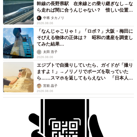
幹線の長野県駅 在来線との乗り継ぎなし→な
ら走れば間に合うんじゃない？ 惜しい位置関
係が反響
中将 タカノリ
2026.08.06
「なんじゃこりゃ！」「ロボ？」大阪・梅田に
そびえる物体の正体は？ 昭和の遺産を調査し
てみた結果…
太田 浩子
2026.08.06
エジプトで自撮りしていたら、ガイドが「撮り
ますよ！」→ノリノリでポーズを取っていた
ら……スマホを返してもらえない 「日本人は
カモ代表かも」「私は6時間で3万円払った」
宮前 晶子
2026.08.06