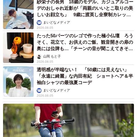
紗栄子の長男 18歳のモデル、カジュアルコー
デのおしゃれ近影が「両親のいいとこ取りの美
しいお顔立ち」 9歳に渡英し全寮制カレッジ
で学ぶ
まいどなメディア
2026.08.05
たった50パーツのレゴで作った極小仏壇 ろう
そく、花立て、お供えのご飯、観音開きの扉の
奥には位牌も…「チーンの音が聞こえてきそ
う」
山岡 もと子
2026.08.05
透明感が半端ない！ 「50歳には見えない」
「永遠に綺麗」な内田有紀 ショートヘア＆半
袖白シャツの最強夏コーデ
まいどなメディア
2026.08.05