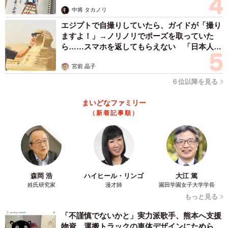
ますよ…」
中将 タカノリ
エジプトで自撮りしていたら、ガイドが「撮り
ますよ！」→ノリノリでポーズを取っていた
ら……スマホを返してもらえない 「日本人は
カモ代表かも」「私は6時間で3万円払った」
宮前 晶子
６位以降を見る
まいどなファミリー
（新着記事順）
森岡 浩
ハイヒール・リンゴ
大江 篤
姓氏研究家
漫才師
園田学園女子大学学長
もっと見る
「不謹慎でないかと」実力派歌手、熊本へ支援
物資…運搬トラックの車体デザインにためら