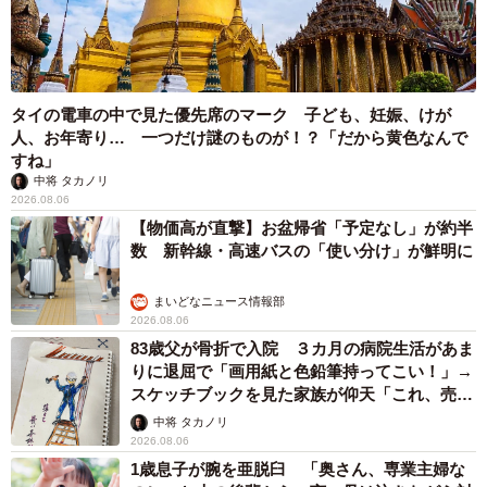
タイの電車の中で見た優先席のマーク 子ども、妊娠、けが
人、お年寄り… 一つだけ謎のものが！？「だから黄色なんで
すね」
中将 タカノリ
2026.08.06
【物価高が直撃】お盆帰省「予定なし」が約半
数 新幹線・高速バスの「使い分け」が鮮明に
まいどなニュース情報部
2026.08.06
83歳父が骨折で入院 ３カ月の病院生活があま
りに退屈で「画用紙と色鉛筆持ってこい！」→
スケッチブックを見た家族が仰天「これ、売れ
ますよ…」
中将 タカノリ
2026.08.06
1歳息子が腕を亜脱臼 「奥さん、専業主婦な