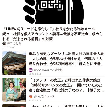
「LINEのQRコードを添付して」社長をかたる詐欺メール
続々 社員を個人アカウントへ誘導→最後は不正送金…求めら
れる「だまされる前提」の対策
井二 かける
2026.08.06
重みも歴史もズッシリ…出雲大社の日本最大級
「大しめ縄」が8年ぶり掛けかえ 伝統の「大
撚り合わせ」が28万回超再生「ほんとに圧巻」
まいどなニュース調査部
2026.08.06
「ミステリーの女王」と呼ばれた作家の娘は
「2時間サスペンスの女王」 聞いていたのと
違う血液型に「私は誰の子なの？」【徹子の部
屋】
まいどなニュース
2026.08.06
「わぁ…姐さん…」「永遠にお美しい」 大女