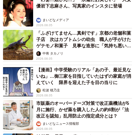
優岩下志麻さん、写真家のインスタに登場
まいどなメディア
2026.08.05
「ふざけてません…真剣です」京都の老舗和菓
子店 次はカブトムシの幼虫 職人が手がけた
ゲテモノ和菓子 見事な造形に「気持ち悪いく
らいリアル」
中将 タカノリ
2026.08.05
【漫画】中学受験のリアル「あの子、最近見な
いね」…御三家を目指していたはずの家庭が消
えていく 限界を迎えた子を目の当りに
松波 穂乃圭
2026.08.05
市販薬のオーバードーズ対策で改正薬機法が5
月に施行、かぜ薬を購入した人の約6割が「法
改正を認知」乱用防止の指定成分とは？
まいどなニュース情報部
2026.08.05