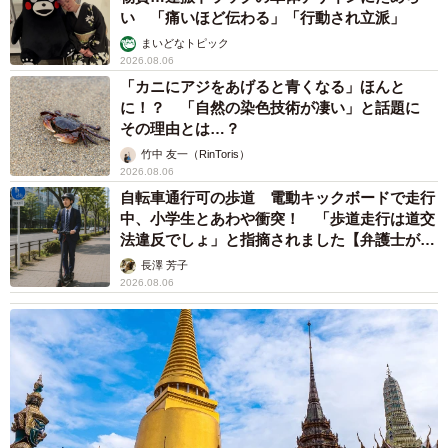
い 「痛いほど伝わる」「行動され立派」
まいどなトピック
2026.08.06
「カニにアジをあげると青くなる」ほんと
に！？ 「自然の染色技術が凄い」と話題に
その理由とは…？
竹中 友一（RinToris）
2026.08.06
自転車通行可の歩道 電動キックボードで走行
中、小学生とあわや衝突！ 「歩道走行は道交
法違反でしょ」と指摘されました【弁護士が解
説】
長澤 芳子
2026.08.06