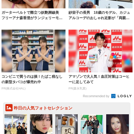
ガーターベルトで際立つ妖艶脚線美
紗栄子の長男 18歳のモデル、カジュ
フリーアナ森香澄がランジェリーモデ
アルコーデのおしゃれ近影が「両親の
ルに ｢PE...
いいとこ取...
コンビニで買うのは損！たばこ税なし
アマゾンで大人気！血圧対策はコーヒ
の新型タバコが爆売れ中
ーに足してみて
PR(株式会社HAL)
PR(森永乳業)
Recommended by
昨日の人気フォトセレクション