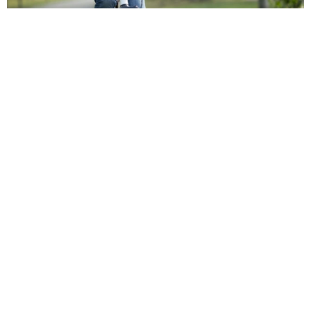
自転車の「ながらスマホ」罰則、6割超が「内容は知らない」
利用者の意識と実際の法的知識にギャップ大きく
まいどなニュース情報部
2026.08.05
涼しい「冷感敷きパッド」を気に入った猫さ
ん、”友達”をヨイショヨイショとご招待、毛づ
くろいでおもてなし
椎名 碧
2026.08.05
木の枝？エアコンの送風口から細長いものが…
昼休みの診療所を襲った恐怖の生きもの【漫
画】
海川 まこと
2026.08.05