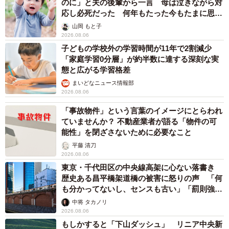
のに」と夫の後輩から一言 母は泣きながら対
応し必死だった 何年もたった今もたまに思い
出し…
山岡 もと子
2026.08.06
子どもの学校外の学習時間が11年で2割減少
「家庭学習0分層」が約半数に達する深刻な実
態と広がる学習格差
まいどなニュース情報部
2026.08.06
「事故物件」という言葉のイメージにとらわれ
ていませんか？ 不動産業者が語る「物件の可
能性」を閉ざさないために必要なこと
平藤 清刀
2026.08.06
東京・千代田区の中央線高架に心ない落書き
歴史ある昌平橋架道橋の被害に怒りの声 「何
も分かってないし、センスも古い」「罰則強化
して」
中将 タカノリ
2026.08.06
もしかすると「下山ダッシュ」 リニア中央新