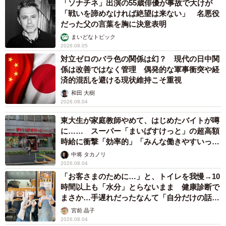
「ソナチネ」出演の55歳俳優が事故で大けが
「戦いを諦めなければ絶望は来ない」 名悪役
だった父の言葉を胸に決意表明
まいどなトピック
2026.08.05
対立ゼロのバラ色の関係は幻？ 現代の日中関
係は改善ではなく管理 偶発的な軍事衝突や経
済的混乱を避ける現状維持こそ重視
和田 大樹
2026.08.04
東大生が家庭教師やめて、はじめたバイトが噂
に…… スーパー「まいばすけっと」の超高額
時給に衝撃「効率的」「みんな働きやすいって
言ってる」
中将 タカノリ
2026.08.04
「お客さまのために…」と、トイレを我慢→10
時間以上も「水分」とらないまま 健康診断で
まさか…手遅れだったなんて「自分だけの話で
はなく、日本中で起きている問題では？」
宮前 晶子
2026.08.04