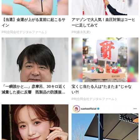
【当選】金運が上がる直前に起こるサ
アマゾンで大人気！血圧対策はコーヒ
イン
ーに足してみて
PR(合同会社デジタルファーム )
PR(森永乳業)
「一瞬誰かと…」彦摩呂、30キロ近く
宝くじ当たる人は“たまたま”じゃな
減量した姿に反響 既製品の防護服が
い?!
着られると...
PR(合同会社デジタルファーム )