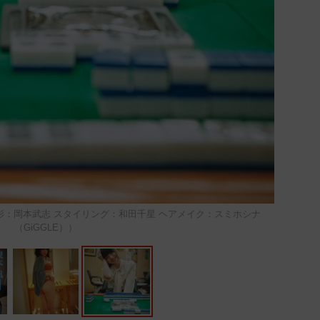
撮影：岡本武志 スタイリング：和田千星 ヘアメイク：スミホシナ
（GiGGLE））