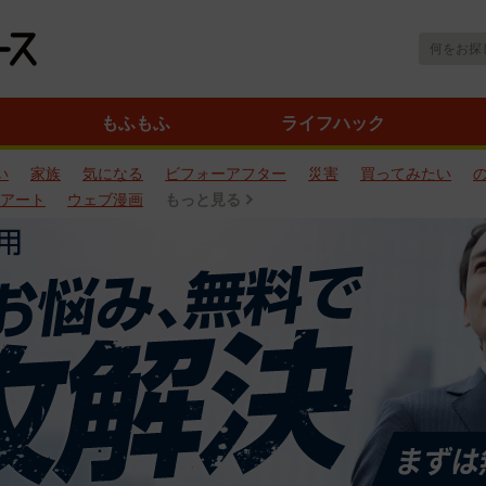
もふもふ
ライフハック
い
家族
気になる
ビフォーアフター
災害
買ってみたい
アート
ウェブ漫画
もっと見る