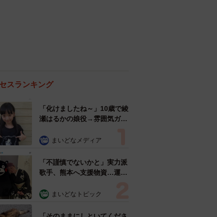
セスランキング
「化けましたね～」10歳で綾
瀬はるかの娘役→雰囲気ガラ
リの18歳に成長 「メイクで
雰囲気が」「宝塚に入れそ
まいどなメディア
う」
「不謹慎でないかと」実力派
歌手、熊本へ支援物資…運搬
トラックの車体デザインにた
めらい 「痛いほど伝わる」
まいどなトピック
「行動され立派」
「そのままにしといてくださ