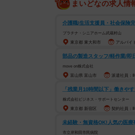
まいどなの求人情
介護職/生活支援員・社会保険
プラチナ・シニアホーム武蔵村山
東京都 東大和市
アルバイト
部品の製造スタッフ/軽作業/即日
move on株式会社
富山県 富山市
派遣社員：時給
「残業月10時間以下」働きや
株式会社ビジネス・サポートセンター
東京都 新宿区
契約社員：時
未経験・無資格OK!人気の医
市立岸和田市民病院