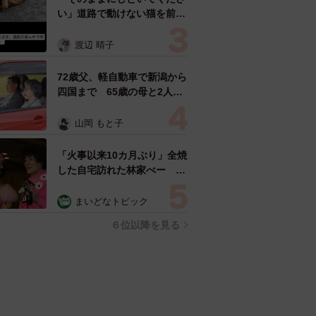
い」道路で動けない猫を前に
返された一言… 懸命に生き
ようとした4日間 「命の重
渡辺 晴子
さはみんな同じ」保護団体代
表の訴え
72歳父、軽自動車で新潟から
四国まで 65歳の母と2人で
3泊4日の旅 パーキングの休
憩まで分刻み… 「大学生で
山岡 もと子
も組まねえよ！」
「火事以来10カ月ぶり」全焼
した自宅訪れた林家ぺー 内
装も壁も取り払われスケルト
ン状態の部屋に呆然
まいどなトピック
６位以降を見る