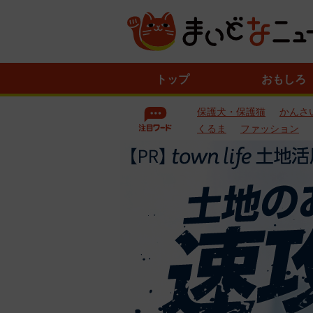
ニ
トップ
おもしろ
ュ
ー
保護犬・保護猫
かんさ
ス
一
くるま
ファッション
覧