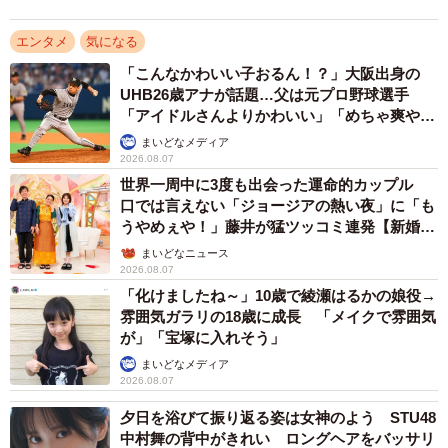
写真集「EarthFUL」を発売。そのほか最新情報は、公式
X（@yasuyosaito4）、公式Instagram（@yasuyon4）に
エンタメ
気になる
て。FLASHデジタル写真集『Sensational』がkokode
「こんなかわいい子おるん！？」大阪出身の
digital（ココデジ）＆各電子書店で発売中
UHB26歳アナが話題…父は元プロ野球選手
「アイドルさんよりかわいい」「めちゃ爽や
か」
まいどなメディア
2026.08.07
世界一周中に3度も出会った運命的カップル
口では言えない「ジョージアの熱い夜」に「も
うやめぇや！」藤井が猛ツッコミ連発【新婚さ
ん】
まいどなニュース
2026.08.07
「化けましたね～」10歳で綾瀬はるかの娘役→
雰囲気ガラリの18歳に成長 「メイクで雰囲気
が」「宝塚に入れそう」
まいどなメディア
2026.08.07
夕日を浴びて振り返る姿は女神のよう STU48
中村舞の背中がきれい ロングヘアをバッサリ