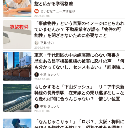
態と広がる学習格差
まいどなニュース情報部
2026.08.06
「事故物件」という言葉のイメージにとらわれ
ていませんか？ 不動産業者が語る「物件の可
能性」を閉ざさないために必要なこと
平藤 清刀
2026.08.06
東京・千代田区の中央線高架に心ない落書き
歴史ある昌平橋架道橋の被害に怒りの声 「何
も分かってないし、センスも古い」「罰則強化
して」
中将 タカノリ
2026.08.06
もしかすると「下山ダッシュ」 リニア中央新
幹線の長野県駅 在来線との乗り継ぎなし→な
ら走れば間に合うんじゃない？ 惜しい位置関
係が反響
中将 タカノリ
2026.08.06
「なんじゃこりゃ！」「ロボ？」大阪・梅田に
そびえる物体の正体は？ 昭和の遺産を調査し