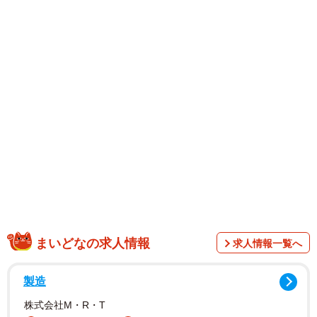
９頭身ボディの持ち主。先日は同誌の表紙で鮮烈な姿を披
露しており、インタビューでは「お客さんが『FLASH』の
表紙を眺めている姿を見て、『本当に表紙掲載の夢が叶っ
たんだ』と実感が湧きました」と話しました。
まいどなの求人情報
求人情報一覧へ
製造
同日発売のデジタル写真集では、ガーターベルトを身にま
株式会社M・R・T
とったランジェリー姿や、セクシーなメイド姿など6つの衣