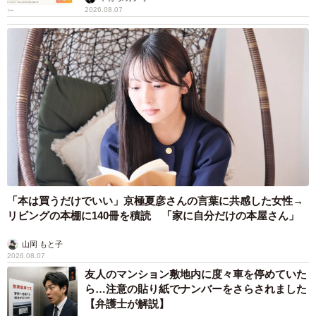
2026.08.07
「本は買うだけでいい」京極夏彦さんの言葉に共感した女性→
リビングの本棚に140冊を積読 「家に自分だけの本屋さん」
山岡 もと子
2026.08.07
友人のマンション敷地内に度々車を停めていた
ら…注意の貼り紙でナンバーをさらされました
【弁護士が解説】