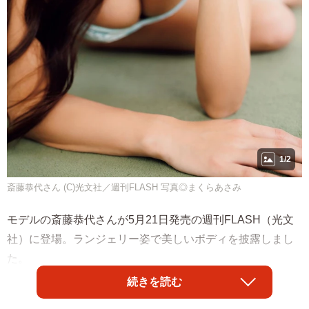
1/2
斎藤恭代さん (C)光文社／週刊FLASH 写真◎まくらあさみ
モデルの斎藤恭代さんが5月21日発売の週刊FLASH（光文
社）に登場。ランジェリー姿で美しいボディを披露しまし
た。
続きを読む
2017ミス・アース・ジャパンを受賞したワールドクラスの