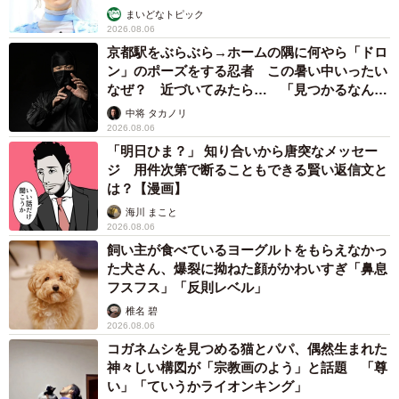
まいどなトピック
2026.08.06
京都駅をぶらぶら→ホームの隅に何やら「ドロ
ン」のポーズをする忍者 この暑い中いったい
なぜ？ 近づいてみたら… 「見つかるなんて
未熟」
中将 タカノリ
2026.08.06
「明日ひま？」 知り合いから唐突なメッセー
ジ 用件次第で断ることもできる賢い返信文と
は？【漫画】
海川 まこと
2026.08.06
飼い主が食べているヨーグルトをもらえなかっ
た犬さん、爆裂に拗ねた顔がかわいすぎ「鼻息
フスフス」「反則レベル」
椎名 碧
2026.08.06
コガネムシを見つめる猫とパパ、偶然生まれた
神々しい構図が「宗教画のよう」と話題 「尊
い」「ていうかライオンキング」