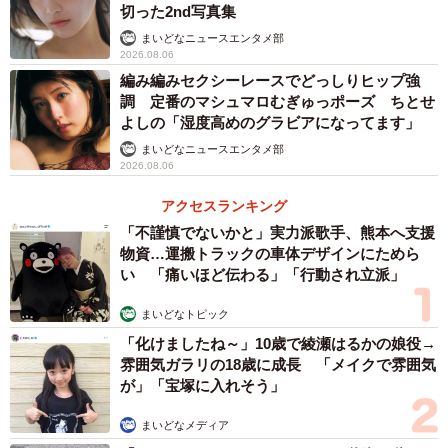
切った2nd写真集
まいどなニュースエンタメ部
2026.08.06
編み編みセクシーレースでどっしりヒップ強
調 定番のマシュマロむぎゅっポーズ ちとせ
よしの「湿度高めのグラビアになってます」
まいどなニュースエンタメ部
2026.08.06
アクセスランキング
「不謹慎でないかと」実力派歌手、熊本へ支援
物資…運搬トラックの車体デザインにためら
い 「痛いほど伝わる」「行動され立派」
まいどなトピック
「化けましたね～」10歳で綾瀬はるかの娘役→
雰囲気ガラリの18歳に成長 「メイクで雰囲気
が」「宝塚に入れそう」
まいどなメディア