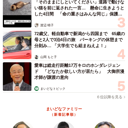
「そのままにしといてください」道路で動けな
い猫を前に返された一言… 懸命に生きようと
した4日間 「命の重さはみんな同じ」保護団
体代表の訴え
渡辺 晴子
72歳父、軽自動車で新潟から四国まで 65歳の
母と2人で3泊4日の旅 パーキングの休憩まで
分刻み… 「大学生でも組まねえよ！」
山岡 もと子
愛車は総走行距離17万キロのホンダレジェン
ド 「どなたか欲しい方が居たら」 大御所漫
才師が譲渡の意向
まいどなトピック
６位以降を見る
まいどなファミリー
（新着記事順）