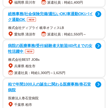
福岡県 田川市
派遣社員：時給1,400円
装に挑戦。「大人になって初めての髪型」というメイド服
でのツインテール姿も披露しています。
総務事務/社会保険完備/週払いOK/車通勤OK/バイ
ク通勤OK
NEW
株式会社ディプライ 岐阜オフィスLB
愛知県 清須市
派遣社員：時給1,550円～
病院の医療事務/受付/経験者大歓迎/40代までの女
性活躍中
NEW
株式会社BEST JOBs
兵庫県 相生市
派遣社員：時給1,300円～1,625円
柏で年間1000⼈の誕⽣に関わる医療事務/巻⽯堂
病院
医療法人巻石堂病院
千葉県 柏市