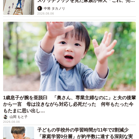
スケッチブックを見た家族が仰天「これ、売れ
ますよ…」
中将 タカノリ
2026.08.06
1歳息子が腕を亜脱臼 「奥さん、専業主婦なのに」と夫の後輩
から一言 母は泣きながら対応し必死だった 何年もたった今
もたまに思い出し…
山岡 もと子
2026.08.06
子どもの学校外の学習時間が11年で2割減少
「家庭学習0分層」が約半数に達する深刻な実