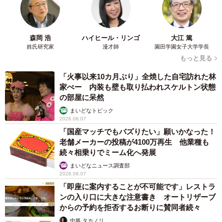
森岡 浩
ハイヒール・リンゴ
大江 篤
姓氏研究家
漫才師
園田学園女子大学学長
もっと見る
「火事以来10カ月ぶり」全焼した自宅訪れた林
家ぺー 内装も壁も取り払われスケルトン状態
の部屋に呆然
まいどなトピック
2026.08.07
「国産マッチでもバズりたい」願いかなった！
老舗メーカーの投稿が4100万再生 他業種も
続々相乗りでミーム化へ発展
まいどなニュース調査部
2026.08.07
「即座に案内することが不可能です」レストラ
ンの入り口に大きな注意書き オートリザーブ
からの予約を拒否するお断りに賛同者続々
中将 タカノリ