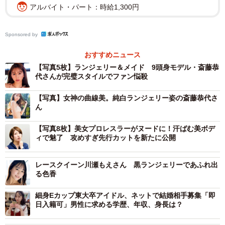
アルバイト・パート：時給1,300円
Sponsored by
おすすめニュース
【写真5枚】ランジェリー＆メイド 9頭身モデル・斎藤恭
代さんが完璧スタイルでファン悩殺
【写真】女神の曲線美。純白ランジェリー姿の斎藤恭代さ
ん
【写真8枚】美女プロレスラーがヌードに！汗ばむ美ボデ
2/2
ィで魅了 攻めすぎ先行カットを新たに公開
斎藤恭代さん (C)光文社／週刊FLASH 写真◎まくらあさみ
レースクイーン川瀬もえさん 黒ランジェリーであふれ出
【斎藤恭代さんプロフィール】
る色香
さいとうやすよ 28歳 1996年4月22日生まれ 栃木県出
細身Eカップ東大卒アイドル、ネットで結婚相手募集「即
身 T173・B85W64H91 2017年に2017ミス・アース・ジ
日入籍可」男性に求める学歴、年収、身長は？
ャパンに選出。2023年10月にワニブックスよりファースト