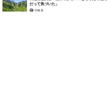
だって気づいた」
行橋 友
2026.08.06
「ミステリーの女王」と呼ばれた作家の娘は「2時間サスペンス
の女王」 聞いていたのと違う血液型に「私は誰の子なの？」
【徹子の部屋】
まいどなニュース
2026.08.06
「わぁ…姐さん…」「永遠にお美しい」 大女