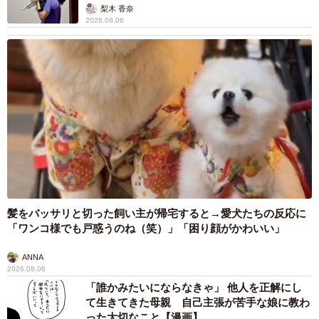
梨木 香奈
2026.08.06
髪をバッサリと切った飼い主が帰宅すると→愛犬たちの反応に
「ワンコ様でも戸惑うのね（笑）」「困り顔がかわいい」
ANNA
2026.08.06
「誰かみたいにならなきゃ」 他人を正解にし
て生きてきた母親 自己主張が苦手な娘に教わ
った大切なこと【漫画】