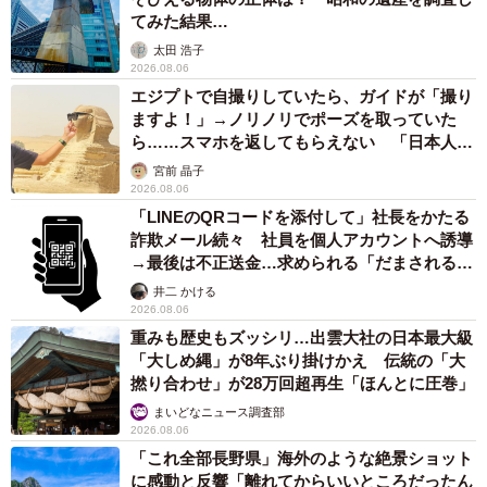
てみた結果…
太田 浩子
2026.08.06
エジプトで自撮りしていたら、ガイドが「撮り
ますよ！」→ノリノリでポーズを取っていた
ら……スマホを返してもらえない 「日本人は
カモ代表かも」「私は6時間で3万円払った」
宮前 晶子
2026.08.06
「LINEのQRコードを添付して」社長をかたる
詐欺メール続々 社員を個人アカウントへ誘導
→最後は不正送金…求められる「だまされる前
提」の対策
井二 かける
2026.08.06
重みも歴史もズッシリ…出雲大社の日本最大級
「大しめ縄」が8年ぶり掛けかえ 伝統の「大
撚り合わせ」が28万回超再生「ほんとに圧巻」
まいどなニュース調査部
2026.08.06
「これ全部長野県」海外のような絶景ショット
に感動と反響「離れてからいいところだったん