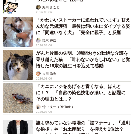
海川 まこと
2026.08.06
「かわいいストーカーに追われています」甘え
ん坊な元保護猫 最後は飼い主にダイブする姿
に「間違いなく犬」「完全に親子」と反響
梨木 香奈
2026.08.06
がんと片目の失明、3時間おきの壮絶な介護を
乗り越えた猫 「叶わないかもしれない」と覚
悟した19歳の誕生日を迎えて感動
古川 諭香
2026.08.06
「カニにアジをあげると青くなる」ほんと
に！？ 「自然の染色技術が凄い」と話題に
その理由とは…？
竹中 友一（RinToris）
2026.08.06
誰も求めていない職場の「謎マナー」、「過剰
な挨拶」や「お土産配り」を抑えた1位は？