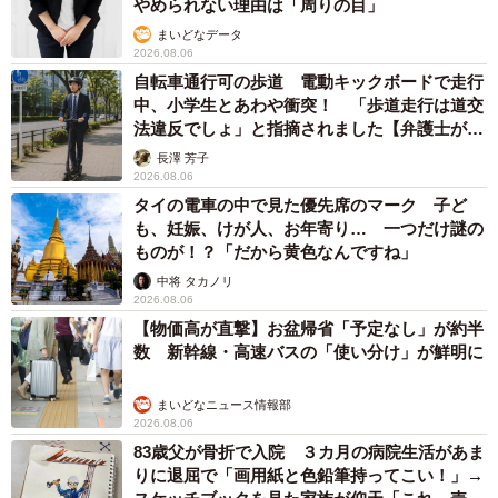
やめられない理由は「周りの目」
まいどなデータ
2026.08.06
自転車通行可の歩道 電動キックボードで走行
中、小学生とあわや衝突！ 「歩道走行は道交
法違反でしょ」と指摘されました【弁護士が解
説】
長澤 芳子
2026.08.06
タイの電車の中で見た優先席のマーク 子ど
も、妊娠、けが人、お年寄り… 一つだけ謎の
ものが！？「だから黄色なんですね」
中将 タカノリ
2026.08.06
【物価高が直撃】お盆帰省「予定なし」が約半
数 新幹線・高速バスの「使い分け」が鮮明に
まいどなニュース情報部
2026.08.06
83歳父が骨折で入院 ３カ月の病院生活があま
りに退屈で「画用紙と色鉛筆持ってこい！」→