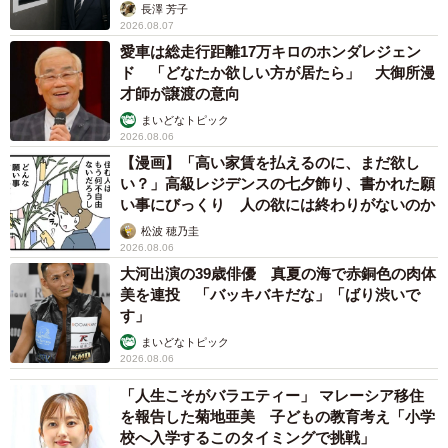
長澤 芳子
2026.08.07
愛車は総走行距離17万キロのホンダレジェン
ド 「どなたか欲しい方が居たら」 大御所漫
才師が譲渡の意向
まいどなトピック
2026.08.06
【漫画】「高い家賃を払えるのに、まだ欲し
い？」高級レジデンスの七夕飾り、書かれた願
い事にびっくり 人の欲には終わりがないのか
松波 穂乃圭
2026.08.06
大河出演の39歳俳優 真夏の海で赤銅色の肉体
美を連投 「バッキバキだな」「ばり渋いで
す」
まいどなトピック
2026.08.06
「人生こそがバラエティー」 マレーシア移住
を報告した菊地亜美 子どもの教育考え「小学
校へ入学するこのタイミングで挑戦」