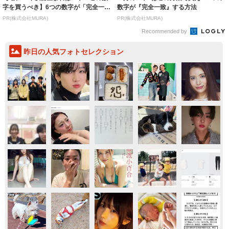
字を買うべき】6つの数字が「完全一
数字が『完全一致』する方法
致」する方...
PR(株式会社MURA)
PR(株式会社MURA)
Recommended by
昨日の人気フォトセレクション