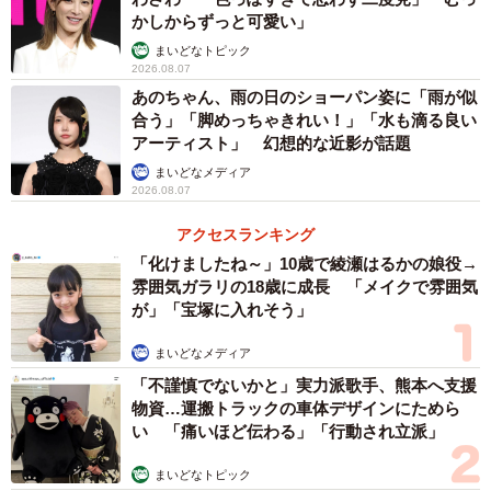
かしからずっと可愛い」
まいどなトピック
2026.08.07
あのちゃん、雨の日のショーパン姿に「雨が似
合う」「脚めっちゃきれい！」「水も滴る良い
アーティスト」 幻想的な近影が話題
まいどなメディア
2026.08.07
アクセスランキング
「化けましたね～」10歳で綾瀬はるかの娘役→
雰囲気ガラリの18歳に成長 「メイクで雰囲気
が」「宝塚に入れそう」
まいどなメディア
「不謹慎でないかと」実力派歌手、熊本へ支援
物資…運搬トラックの車体デザインにためら
い 「痛いほど伝わる」「行動され立派」
まいどなトピック