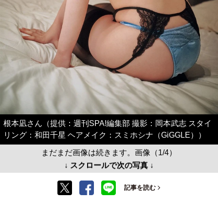
根本凪さん（提供：週刊SPA!編集部 撮影：岡本武志 スタイ
リング：和田千星 ヘアメイク：スミホシナ（GiGGLE））
まだまだ画像は続きます。画像（1/4）
↓ スクロールで次の写真 ↓
記事を読む