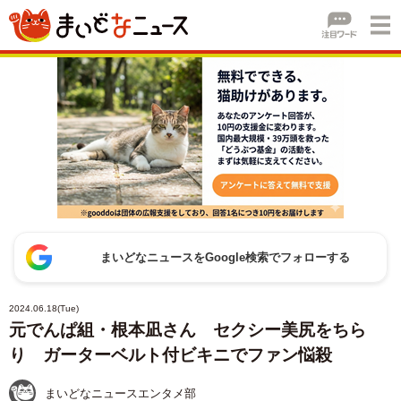
まいどなニュースをGoogle検索でフォローする
2024.06.18(Tue)
元でんぱ組・根本凪さん セクシー美尻をちら
り ガーターベルト付ビキニでファン悩殺
まいどなニュースエンタメ部