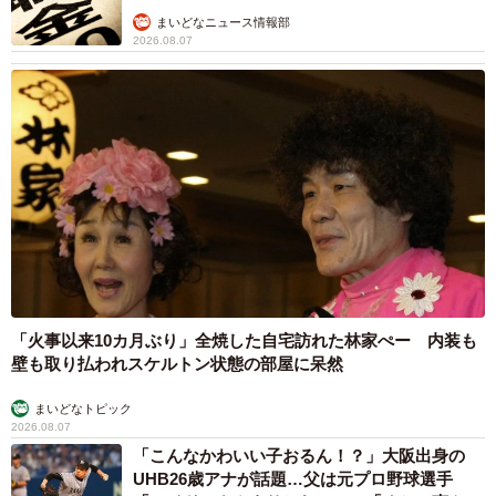
まいどなニュース情報部
2026.08.07
「火事以来10カ月ぶり」全焼した自宅訪れた林家ぺー 内装も
壁も取り払われスケルトン状態の部屋に呆然
まいどなトピック
2026.08.07
「こんなかわいい子おるん！？」大阪出身の
UHB26歳アナが話題…父は元プロ野球選手