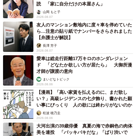
読 「家に自分だけの本屋さん」
山岡 もと子
2026.08.07
友人のマンション敷地内に度々車を停めていた
ら…注意の貼り紙でナンバーをさらされました
【弁護士が解説】
長澤 芳子
2026.08.07
愛車は総走行距離17万キロのホンダレジェン
ド 「どなたか欲しい方が居たら」 大御所漫
才師が譲渡の意向
まいどなトピック
2026.08.06
【漫画】「高い家賃を払えるのに、まだ欲し
い？」高級レジデンスの七夕飾り、書かれた願
い事にびっくり 人の欲には終わりがないのか
松波 穂乃圭
2026.08.06
大河出演の39歳俳優 真夏の海で赤銅色の肉体
美を連投 「バッキバキだな」「ばり渋いで