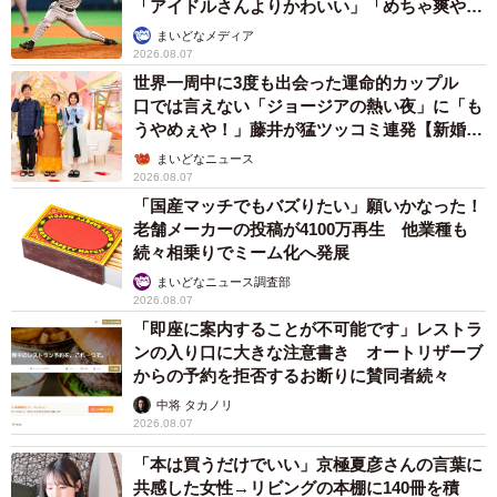
「アイドルさんよりかわいい」「めちゃ爽や
か」
まいどなメディア
2026.08.07
世界一周中に3度も出会った運命的カップル
口では言えない「ジョージアの熱い夜」に「も
うやめぇや！」藤井が猛ツッコミ連発【新婚さ
ん】
まいどなニュース
2026.08.07
「国産マッチでもバズりたい」願いかなった！
老舗メーカーの投稿が4100万再生 他業種も
続々相乗りでミーム化へ発展
まいどなニュース調査部
2026.08.07
「即座に案内することが不可能です」レストラ
ンの入り口に大きな注意書き オートリザーブ
からの予約を拒否するお断りに賛同者続々
中将 タカノリ
2026.08.07
「本は買うだけでいい」京極夏彦さんの言葉に
共感した女性→リビングの本棚に140冊を積