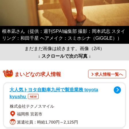
根本凪さん（提供：週刊SPA!編集部 撮影：岡本武志 スタイ
リング：和田千星 ヘアメイク：スミホシナ（GiGGLE））
まだまだ画像は続きます。画像（2/4）
↓ スクロールで次の写真 ↓
まいどなの求人情報
求人情報一覧へ
大人気トヨタ自動車九州で製造業務 toyota
kyushu
NEW
株式会社テクノスマイル
福岡県 宮若市
派遣社員：時給1,700円～2,125円