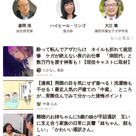
森岡 浩
ハイヒール・リンゴ
大江 篤
姓氏研究家
漫才師
園田学園女子大学学長
もっと見る
酔って転んでアザだらけ ネイルも折れて超悲
惨 ケガが絶えない夜のお仕事 「病院代」と
数万円を渡す神客も！【現役キャストに取材】
たかなし 亜妖
2026.08.07
【漫画】周囲の目を気にせず遊べる！洗濯物も
干せる！最近人気の戸建ての「中庭」 ところ
が…実際住んでみて分かった後悔ポイント
中瀬 えみ
2026.08.07
難聴のお姉ちゃんに5歳の妹が手話通訳 互い
に支え合う家族の日常に反響「妹ちゃん、頼も
しい」「かわいい通訳さん」