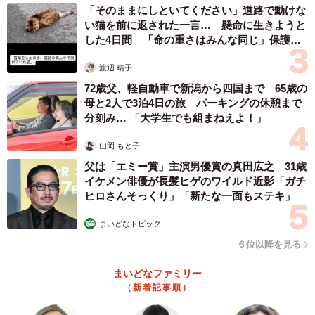
「そのままにしといてください」道路で動けな
い猫を前に返された一言… 懸命に生きようと
した4日間 「命の重さはみんな同じ」保護団
体代表の訴え
渡辺 晴子
72歳父、軽自動車で新潟から四国まで 65歳の
母と2人で3泊4日の旅 パーキングの休憩まで
分刻み… 「大学生でも組まねえよ！」
山岡 もと子
父は「エミー賞」主演男優賞の真田広之 31歳
イケメン俳優が長髪ヒゲのワイルド近影「ガチ
ヒロさんそっくり」「新たな一面もステキ」
まいどなトピック
６位以降を見る
まいどなファミリー
（新着記事順）