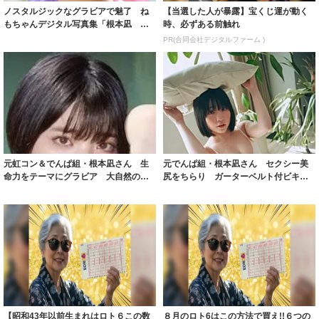
ノスタルジックなグラビアで魅了 ね
【当選した人が暴露】宝くじ運が動く
もちゃんデジタル写真集「根本凪 夏
時、必ずある前触れ
の終わりと、...
PR(合同会社デジタルファーム )
元虹コン＆でんぱ組・根本凪さん 生
元でんぱ組・根本凪さん セクシー美
命力をテーマにグラビア 大自然の中
尻をちらり ガーターベルト付ビキニ
で美ボディあ...
でファン悩殺
【昭和43年以前生まれはロト６この数
８月のロト6はこの方法で買え!!６つの