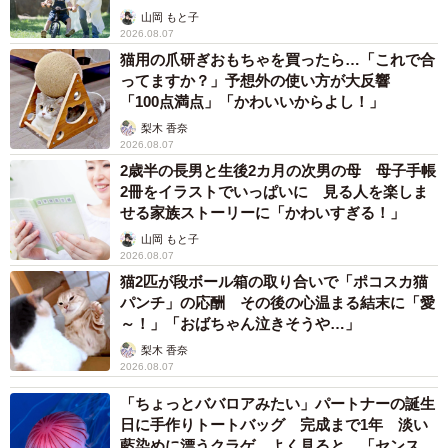
へんが…
山岡 もと子
2026.08.07
猫用の爪研ぎおもちゃを買ったら…「これで合
ってますか？」予想外の使い方が大反響
「100点満点」「かわいいからよし！」
梨木 香奈
2026.08.07
2歳半の長男と生後2カ月の次男の母 母子手帳
2冊をイラストでいっぱいに 見る人を楽しま
せる家族ストーリーに「かわいすぎる！」
山岡 もと子
2026.08.07
猫2匹が段ボール箱の取り合いで「ポコスカ猫
パンチ」の応酬 その後の心温まる結末に「愛
～！」「おばちゃん泣きそうや…」
梨木 香奈
2026.08.07
「ちょっとババロアみたい」パートナーの誕生
日に手作りトートバッグ 完成まで1年 淡い
藍染めに漂うクラゲ よく見ると…「センスす