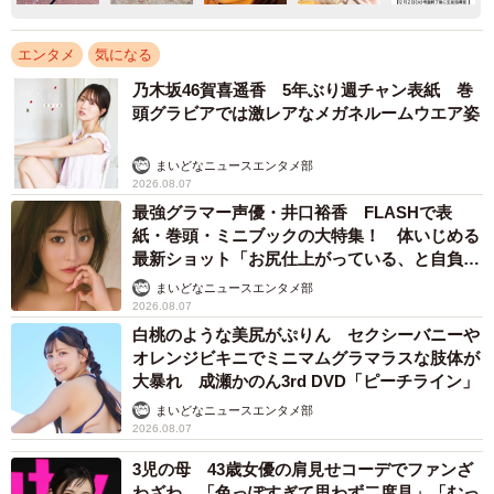
エンタメ
気になる
乃木坂46賀喜遥香 5年ぶり週チャン表紙 巻
頭グラビアでは激レアなメガネルームウエア姿
まいどなニュースエンタメ部
2026.08.07
最強グラマー声優・井口裕香 FLASHで表
紙・巻頭・ミニブックの大特集！ 体いじめる
最新ショット「お尻仕上がっている、と自負し
ています」「いくつになっても理想の身体でい
まいどなニュースエンタメ部
たい」
2026.08.07
白桃のような美尻がぷりん セクシーバニーや
オレンジビキニでミニマムグラマラスな肢体が
大暴れ 成瀬かのん3rd DVD「ピーチライン」
まいどなニュースエンタメ部
2026.08.07
3児の母 43歳女優の肩見せコーデでファンざ
わざわ 「色っぽすぎて思わず二度見」「むっ