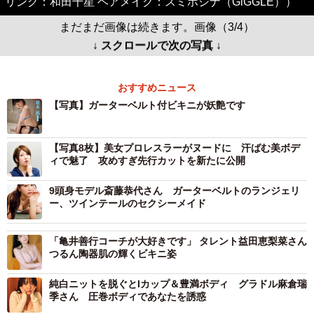
リング：和田千星 ヘアメイク：スミホシナ（GiGGLE））
まだまだ画像は続きます。画像（3/4）
↓ スクロールで次の写真 ↓
おすすめニュース
【写真】ガーターベルト付ビキニが妖艶です
【写真8枚】美女プロレスラーがヌードに 汗ばむ美ボデ
ィで魅了 攻めすぎ先行カットを新たに公開
9頭身モデル斎藤恭代さん ガーターベルトのランジェリ
ー、ツインテールのセクシーメイド
「亀井善行コーチが大好きです」 タレント益田恵梨菜さん
つるん陶器肌の輝くビキニ姿
純白ニットを脱ぐとIカップ＆豊満ボディ グラドル麻倉瑞
季さん 圧巻ボディであなたを誘惑