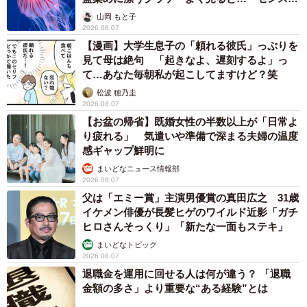
ごい」
山岡 もと子
2026.08.07
【漫画】大学生息子の「頼れる彼氏」っぷりを
見て母は絶句 「起きなよ、遅刻するよ」っ
て…あなた毎朝私が起こしてますけど？笑
松波 穂乃圭
2026.08.07
【お盆の帰省】既婚女性の半数以上が「日常よ
り疲れる」 気遣いや準備で深まる夫婦の温度
感ギャップ鮮明に
まいどなニュース情報部
2026.08.07
父は「エミー賞」主演男優賞の真田広之 31歳
イケメン俳優が長髪ヒゲのワイルド近影「ガチ
ヒロさんそっくり」「新たな一面もステキ」
まいどなトピック
2026.08.07
退職金を運用に回せる人は何が違う？ 「退職
金額の多さ」より重要な“ある経験”とは