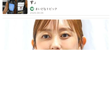
す」
まいどなトピック
2026.08.06
「人生こそがバラエティー」 マレーシア移住を報告した菊地亜
美 子どもの教育考え「小学校へ入学するこのタイミングで挑
戦」
まいどなトピック
2026.08.06
京都駅をぶらぶら→ホームの隅に何やら「ドロ
ン」のポーズをする忍者 この暑い中いったい