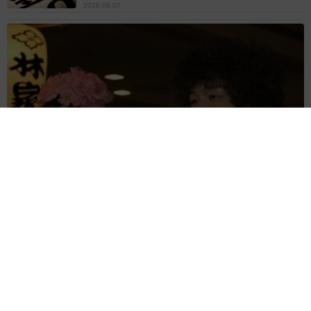
2026.08.07
「火事以来10カ月ぶり」全焼した自宅訪れた林家ぺー 内装も
壁も取り払われスケルトン状態の部屋に呆然
まいどなトピック
2026.08.07
「こんなかわいい子おるん！？」大阪出身の
UHB26歳アナが話題…父は元プロ野球選手
「アイドルさんよりかわいい」「めちゃ爽や
か」