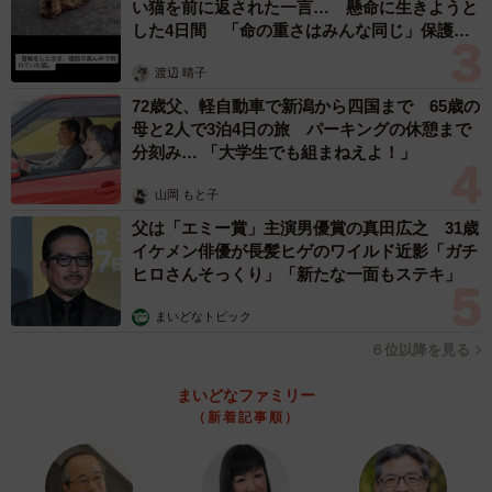
い猫を前に返された一言… 懸命に生きようと
した4日間 「命の重さはみんな同じ」保護団
体代表の訴え
渡辺 晴子
72歳父、軽自動車で新潟から四国まで 65歳の
母と2人で3泊4日の旅 パーキングの休憩まで
分刻み… 「大学生でも組まねえよ！」
山岡 もと子
父は「エミー賞」主演男優賞の真田広之 31歳
イケメン俳優が長髪ヒゲのワイルド近影「ガチ
ヒロさんそっくり」「新たな一面もステキ」
まいどなトピック
６位以降を見る
まいどなファミリー
（新着記事順）