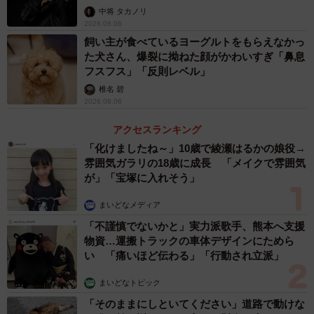
未熟」
中将 タカノリ
2026.08.06
飼い主が食べているヨーグルトをもらえなかっ
た犬さん、爆裂に拗ねた顔がかわいすぎ「鼻息
フスフス」「反則レベル」
椎名 碧
2026.08.06
アクセスランキング
「化けましたね～」10歳で綾瀬はるかの娘役→
雰囲気ガラリの18歳に成長 「メイクで雰囲気
が」「宝塚に入れそう」
まいどなメディア
「不謹慎でないかと」実力派歌手、熊本へ支援
物資…運搬トラックの車体デザインにためら
い 「痛いほど伝わる」「行動され立派」
まいどなトピック
「そのままにしといてください」道路で動けな