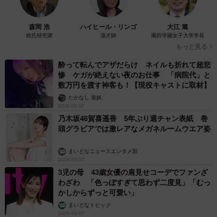
森岡 浩
ハイヒール・リンゴ
大江 篤
姓氏研究家
漫才師
園田学園女子大学学長
もっと見る
酔って転んでアザだらけ ネイルも折れて超悲
惨 ケガが絶えない夜のお仕事 「病院代」と
数万円を渡す神客も！【現役キャストに取材】
たかなし 亜妖
2026.08.07
乃木坂46賀喜遥香 5年ぶり週チャン表紙 巻
頭グラビアでは激レアなメガネルームウエア姿
まいどなニュースエンタメ部
2026.08.07
3児の母 43歳女優の肩見せコーデでファンざ
わざわ 「色っぽすぎて思わず二度見」「むっ
かしからずっと可愛い」
まいどなトピック
2026.08.07