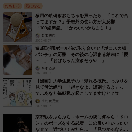
おもしろ
気になる
猫用の爪研ぎおもちゃを買ったら…「これで合
ってますか？」予想外の使い方が大反響
「100点満点」「かわいいからよし！」
梨木 香奈
2026.08.07
猫2匹が段ボール箱の取り合いで「ポコスカ猫
パンチ」の応酬 その後の心温まる結末に「愛
～！」「おばちゃん泣きそうや…」
梨木 香奈
2026.08.07
【漫画】大学生息子の「頼れる彼氏」っぷりを
見て母は絶句 「起きなよ、遅刻するよ」っ
て…あなた毎朝私が起こしてますけど？笑
松波 穂乃圭
2026.08.07
京都駅をぶらぶら→ホームの隅に何やら「ドロ
ン」のポーズをする忍者 この暑い中いったい
なぜ？ 近づいてみたら… 「見つかるなんて