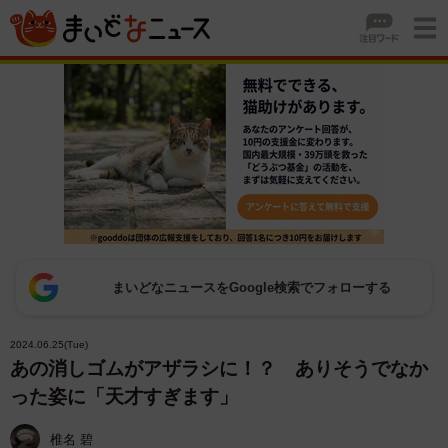
まいどなニュースをGoogle検索でフォローする
2024.06.25(Tue)
あの消しゴムがアザラシに！？ ありそうでなか
った姿に「天才すぎます」
椎名 碧