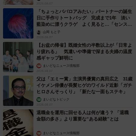
2026.08.07
「ちょっとババロアみたい」パートナーの誕生
日に手作りトートバッグ 完成まで1年 淡い
藍染めに漂うクラゲ よく見ると…「センスす
ごい」
山岡 もと子
2026.08.07
【お盆の帰省】既婚女性の半数以上が「日常よ
り疲れる」 気遣いや準備で深まる夫婦の温度
感ギャップ鮮明に
まいどなニュース情報部
2026.08.07
父は「エミー賞」主演男優賞の真田広之 31歳
イケメン俳優が長髪ヒゲのワイルド近影「ガチ
ヒロさんそっくり」「新たな一面もステキ」
まいどなトピック
2026.08.07
退職金を運用に回せる人は何が違う？ 「退職
金額の多さ」より重要な“ある経験”とは
まいどなニュース情報部