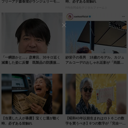
フリーアナ森香澄がランジェリーモデ
時、必ずある前触れ
ルに ｢PE...
PR(合同会社デジタルファーム )
「一瞬誰かと…」彦摩呂、30キロ近く
紗栄子の長男 18歳のモデル、カジュ
減量した姿に反響 既製品の防護服が
アルコーデのおしゃれ近影が「両親の
着られると...
いいとこ取...
【当選した人が暴露】宝くじ運が動く
【昭和43年以前生まれはロト６この数
時、必ずある前触れ
字を買うべき】6つの数字が「完全一