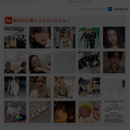
致」する方...
PR(合同会社デジタルファーム )
PR(株式会社MURA)
Recommended by
昨日の人気フォトセレクション