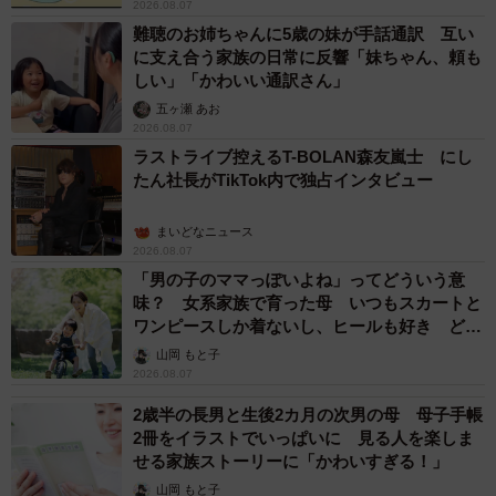
2026.08.07
難聴のお姉ちゃんに5歳の妹が手話通訳 互い
に支え合う家族の日常に反響「妹ちゃん、頼も
しい」「かわいい通訳さん」
五ヶ瀬 あお
2026.08.07
ラストライブ控えるT-BOLAN森友嵐士 にし
たん社長がTikTok内で独占インタビュー
まいどなニュース
2026.08.07
「男の子のママっぽいよね」ってどういう意
味？ 女系家族で育った母 いつもスカートと
ワンピースしか着ないし、ヒールも好き どの
へんが…
山岡 もと子
2026.08.07
2歳半の長男と生後2カ月の次男の母 母子手帳
2冊をイラストでいっぱいに 見る人を楽しま
せる家族ストーリーに「かわいすぎる！」
山岡 もと子