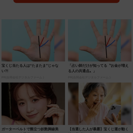
宝くじ当たる人は“たまたま”じゃな
「占い師だけが知ってる〝お金が増え
い?!
る人の共通点〟」
PR(合同会社デジタルファーム )
PR(合同会社デジタルファーム )
ガーターベルトで際立つ妖艶脚線美
【当選した人が暴露】宝くじ運が動く