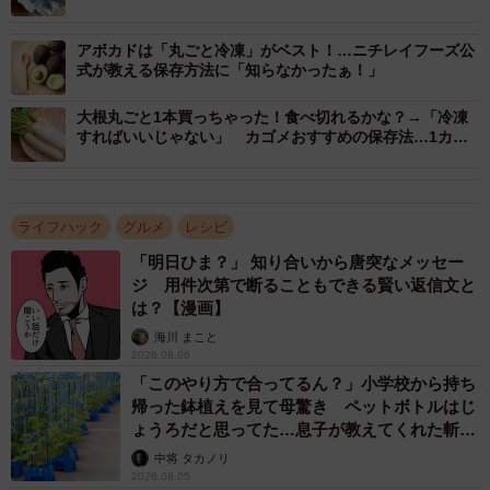
外な回答は
やしの袋に数カ所穴をあけ、凍らない程度〜10°C以下」で
アボカドは「丸ごと冷凍」がベスト！…ニチレイフーズ公
保存しましょう。
式が教える保存方法に「知らなかったぁ！」
▽一度湯通ししてから冷蔵庫で保存
大根丸ごと1本買っちゃった！食べ切れるかな？→「冷凍
すればいいじゃない」 カゴメおすすめの保存法…1カ月
食べれて、時短にも
一度湯通ししてから、ペーパータオルなどで水気をしっか
りと切り、密閉容器に入れて冷蔵庫に保存します。湯通し
ライフハック
グルメ
レシピ
することで雑菌が減り、劣化速度を抑えることができるそ
う。湯通ししたもやしは、そのまま「ナムル」や「おひた
「明日ひま？」 知り合いから唐突なメッセー
ジ 用件次第で断ることもできる賢い返信文と
し」に活用できるというメリットも。
は？【漫画】
海川 まこと
▽水につけた状態で冷蔵庫に保存
2026.08.06
「このやり方で合ってるん？」小学校から持ち
もやしを水洗いした後、密閉容器に入れ、もやし全体が空
帰った鉢植えを見て母驚き ペットボトルはじ
ょうろだと思ってた…息子が教えてくれた斬新
気に触れないくらいの水を加えて冷蔵庫に保存します。保
な水やりとは
中将 タカノリ
存期間中に中の水を1日1回交換することで、1週間くらい保
2026.08.05