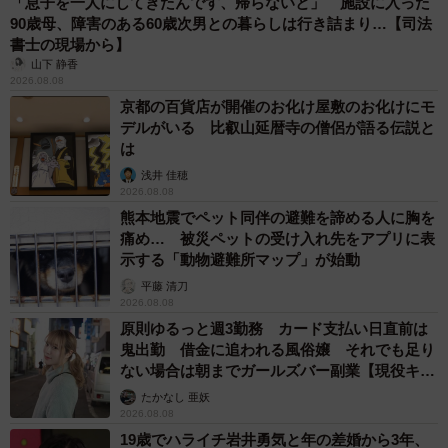
「息子を一人にしてきたんです、帰らないと」 施設に入った
90歳母、障害のある60歳次男との暮らしは行き詰まり…【司法
書士の現場から】
山下 静香
2026.08.08
京都の百貨店が開催のお化け屋敷のお化けにモ
デルがいる 比叡山延暦寺の僧侶が語る伝説と
は
浅井 佳穂
2026.08.08
熊本地震でペット同伴の避難を諦める人に胸を
痛め… 被災ペットの受け入れ先をアプリに表
示する「動物避難所マップ」が始動
平藤 清刀
2026.08.08
原則ゆるっと週3勤務 カード支払い日直前は
鬼出勤 借金に追われる風俗嬢 それでも足り
ない場合は朝までガールズバー副業【現役キャ
ストに取材】
たかなし 亜妖
2026.08.08
19歳でハライチ岩井勇気と年の差婚から3年、