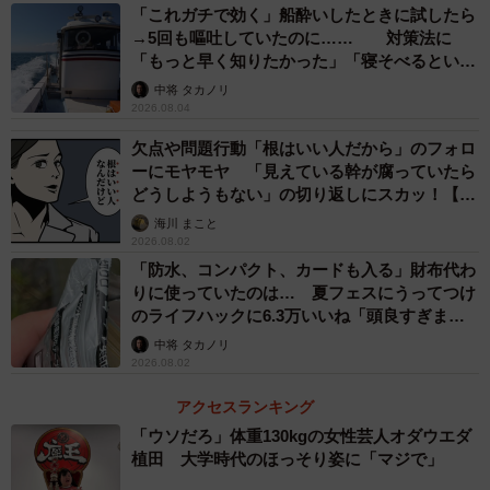
存できるそうです。ただし、その分水溶性の栄養素は流出
「これガチで効く」船酔いしたときに試したら
してしまうこともあるので、できれば早めに食べ切るのが
→5回も嘔吐していたのに…… 対策法に
「もっと早く知りたかった」「寝そべるといい
おすすめ。
らしい」
中将 タカノリ
2026.08.04
▽出典
欠点や問題行動「根はいい人だから」のフォロ
・東京ガス「ウチコト」公式X／もやしを野菜室に入れるの
ーにモヤモヤ 「見えている幹が腐っていたら
はNG？
どうしようもない」の切り返しにスカッ！【漫
https://x.com/uchicoto_tg/status/1797961545194131875
画】
海川 まこと
2026.08.02
・東京ガス「ウチコト」公式／野菜室に入れるのはNG！？
「防水、コンパクト、カードも入る」財布代わ
もやしの正しい保存方法とは？
りに使っていたのは… 夏フェスにうってつけ
https://uchi.tokyo-gas.co.jp/topics/3408
のライフハックに6.3万いいね「頭良すぎま
す」
中将 タカノリ
2026.08.02
アクセスランキング
「ウソだろ」体重130kgの女性芸人オダウエダ
植田 大学時代のほっそり姿に「マジで」