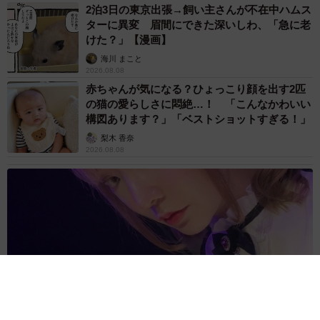
2泊3日の東京出張→飼い主さんが不在中ハムス
ターに異変 眉間にできた深いしわ、「急に老
けた？」【漫画】
海川 まこと
2026.08.08
赤ちゃんが気になる？ひょっこり顔を出す2匹
の猫の愛らしさに悶絶…！ 「こんなかわいい
構図あります？」「ベストショットすぎる！」
梨木 香奈
2026.08.08