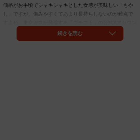
価格がお手頃でシャキシャキとした食感が美味しい「もや
し」ですが、傷みやすくてあまり長持ちしないのが難点で
すよね。東京ガスが発信する「ウチコト」の公式Xアカウン
ト（@uchicoto_tg）が、そんなもやしを冷蔵庫で長持ちさ
続きを読む
せる「3つの保存方法」を紹介しています。