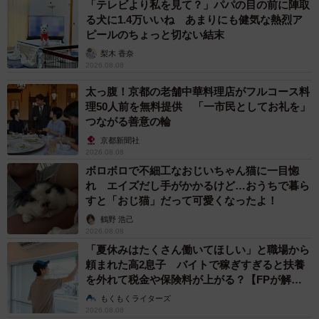
「テレビより私を見て？」パパの目の前に陣取
る犬に1.4万いいね あまりにも健気な熱烈ア
ピールのちょっと切ない結末
梨木 香奈
2026.08.08
太っ腹！京都の老舗中華料理店がフルコース料
理50人前を無料提供 「一市民としてお礼を」
つながる善意の輪
京都新聞社
2026.08.08
ボロボロで不細工なおじいちゃん猫に一目惚
れ エイズだし手がかかるけど…おうちで暮ら
すと「おじ猫」だって可愛くなったよ！
鶴野 浩己
2026.08.08
「夏休みはたくさん働いてほしい」と職場から
頼まれた高2息子 バイトで稼ぎすぎると扶養
を外れて税金や保険料が上がる？【FPが解
説】
もくもくライターズ
2026.08.08