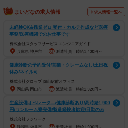
もやしは購入後、冷蔵庫に入れて保管しても2～3日で傷ん
できます。実はもやしは「発芽中の新芽」だといい、細胞
まいどなの求人情報
求人情報一覧へ
分裂が活発で、衝撃や温度変化、菌からの攻撃に弱い非常
にデリケートな状態なのだそう。消費期限以内でも、ぞん
未経験OK&残業ゼロ 受付・カルテ作成など医療
ざいに扱ったり保存方法を間違ったりすると、すぐ茶色く
事務/医療機関でのお仕事です
変色して、傷んだもやし特有のニオイがしてきます。
株式会社スタッフサービス エンジニアガイド
兵庫県 神戸市
派遣社員：時給1,400円～
冷蔵庫で長持ち！3つの「もやし保存方法」
健康診断の予約受付/営業・クレームなし/土日祝
生きているもやしは「呼吸」しています。もやしの劣化を
休み/ネイル可
抑えるため、できるだけ低い温度で保存し、呼吸を抑えて
株式会社グロップ 岡山駅前オフィス
「冬眠」のような状態に近づけることが大切だといいま
岡山県 岡山市
派遣社員：時給1,320円～
す。保存場所としては、冷蔵庫の「チルド室」が最適のよ
うです。ただし、凍ってしまうようなら冷蔵室での保存が
生産設備オペレータ―/健康診断あり/高時給1,900
良いとのこと。なお、当日使う場合を除いて、温度が高め
円/ワンルーム寮完備/製造経験者歓迎/日勤のみ
な「野菜室」は避けた方が無難だとか。保存方法について
株式会社フジワーク
は、以下の3つをぜひ試してみましょう。
静岡県 袋井市
派遣社員：時給1,900円～