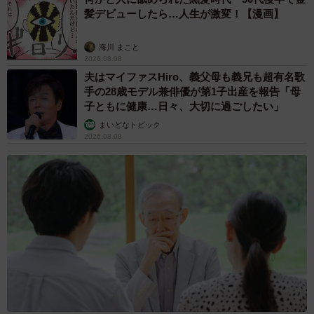
髪デビューしたら…人生が激変！【漫画】
海川 まこと
2026.08.08
夫はマイファスHiro、義父母も義兄も超有名歌
手の28歳モデル兼俳優が第1子出産を報告「母
子ともに健康…日々、大切に過ごしたい」
まいどなトピック
2026.08.08