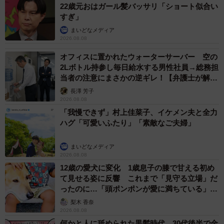
22歳元おはガール髪バッサリ「ショート似合い
すぎ」
まいどなメディア
2026.08.08
オフィスに置かれたウォーターサーバー 空の
2Lボトル持参し毎日給水する男性社員→総務担
当者の注意にまさかの逆ギレ！【弁護士が解
説】
長澤 芳子
2026.08.08
「我慢できず」村上佳菜子、イケメン夫と全力
ハグ「可愛いふたり」「素敵なご夫婦」
まいどなメディア
2026.08.08
12歳の愛犬に変化 1歳息子の膝で甘える初め
て見せる姿に反響 これまで「見守る立場」だ
ったのに…「頭ポンポンが愛に満ちている」
「尊…」
梨木 香奈
2026.08.08
何かと人に舐められた黒髪時代 30代後半で金