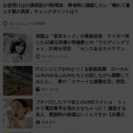
お盆明けは介護相談が3割増加 帰省時に確認したい「離れて暮
らす親の異変」チェックポイントは？
まいどなニュース情報部
2026.08.08
両親は「東京キッド」の看板役者 ライダー演
じた42歳元俳優が再婚妻との「ウエディングフ
ォト」計画を明言 「センスあるカメラマン求
む」
まいどなトピック
2026.08.08
ITエンジニアがAIとつくる家庭菜園 ローカル
LLMのゆるふわAIたちとお話しながら開墾して
みたら… 夢の「スマートな菜園生活」実現な
るか
井二 かける
2026.08.08
プチバズしたママ友とのLINEスクショ うっ
かり電話番号を流出させちゃった！ 激怒する
友人 慰謝料の相場はいくらですか【弁護士が
解説】
長澤 芳子
2026.08.08