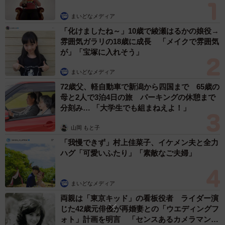
まいどなメディア
「化けましたね～」10歳で綾瀬はるかの娘役→
雰囲気ガラリの18歳に成長 「メイクで雰囲気
が」「宝塚に入れそう」
まいどなメディア
72歳父、軽自動車で新潟から四国まで 65歳の
母と2人で3泊4日の旅 パーキングの休憩まで
分刻み… 「大学生でも組まねえよ！」
山岡 もと子
「我慢できず」村上佳菜子、イケメン夫と全力
ハグ「可愛いふたり」「素敵なご夫婦」
まいどなメディア
両親は「東京キッド」の看板役者 ライダー演
じた42歳元俳優が再婚妻との「ウエディングフ
ォト」計画を明言 「センスあるカメラマン求