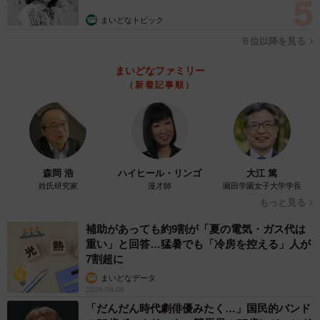
む」
まいどなトピック
６位以降を見る
まいどなファミリー
（新着記事順）
森岡 浩
ハイヒール・リンゴ
大江 篤
姓氏研究家
漫才師
園田学園女子大学学長
もっと見る
補助があっても約9割が「夏の電気・ガス代は
重い」と回答…猛暑でも「冷房を控える」人が
7割超に
まいどなデータ
2026.08.08
「だんだん時代劇俳優みたく…」国民的バンド