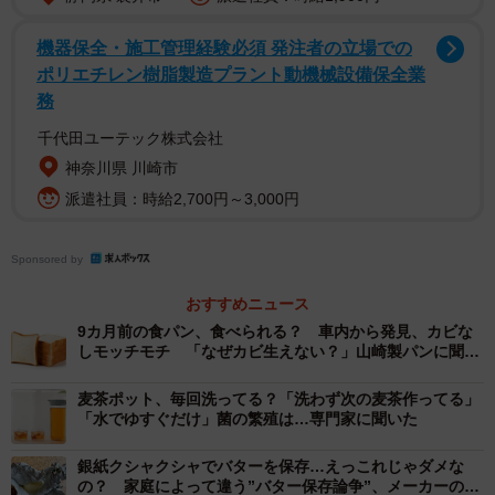
機器保全・施工管理経験必須 発注者の立場での
ポリエチレン樹脂製造プラント動機械設備保全業
務
千代田ユーテック株式会社
神奈川県 川崎市
派遣社員：時給2,700円～3,000円
Sponsored by
2/2
おすすめニュース
生きているもやしは、野菜室ではなく「チルド室」へ！※画像はイメー
9カ月前の食パン、食べられる？ 車内から発見、カビな
ジです（paylessimages/stock.adobe.com）
しモッチモチ 「なぜカビ生えない？」山崎製パンに聞い
た
▽袋に穴を開けてから冷蔵庫に保存
麦茶ポット、毎回洗ってる？「洗わず次の麦茶作ってる」
「水でゆすぐだけ」菌の繁殖は…専門家に聞いた
生きているもやしの呼吸により、時間が経つと袋が膨らん
銀紙クシャクシャでバターを保存…えっこれじゃダメな
の？ 家庭によって違う”バター保存論争”、メーカーの意
で水がたまってしまうといいます。それを防ぐため、「も