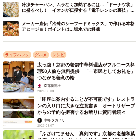
冷凍チャーハン、ムラなく加熱するには…「ドーナツ状」
に盛るべし！ イオンが伝授する「電子レンジの裏技」3
選
メーカー直伝「冷凍のシーフードミックス」で作れる本格
アヒージョ！ポイントは…塩水での解凍
ライフハック
グルメ
レシピ
太っ腹！京都の老舗中華料理店がフルコース料
理50人前を無料提供 「一市民としてお礼を」
つながる善意の輪
京都新聞社
2026.08.08
「即座に案内することが不可能です」レストラ
ンの入り口に大きな注意書き オートリザーブ
からの予約を拒否するお断りに賛同者続々
中将 タカノリ
2026.08.07
「ふざけてません…真剣です」京都の老舗和菓