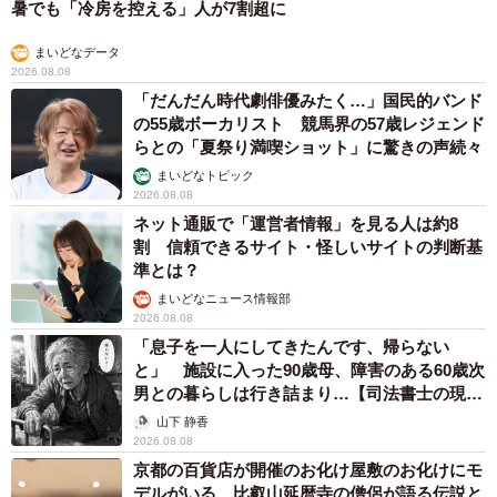
暑でも「冷房を控える」人が7割超に
まいどなデータ
2026.08.08
「だんだん時代劇俳優みたく…」国民的バンド
の55歳ボーカリスト 競馬界の57歳レジェンド
らとの「夏祭り満喫ショット」に驚きの声続々
まいどなトピック
2026.08.08
ネット通販で「運営者情報」を見る人は約8
割 信頼できるサイト・怪しいサイトの判断基
準とは？
まいどなニュース情報部
2026.08.08
「息子を一人にしてきたんです、帰らない
と」 施設に入った90歳母、障害のある60歳次
男との暮らしは行き詰まり…【司法書士の現場
から】
山下 静香
2026.08.08
京都の百貨店が開催のお化け屋敷のお化けにモ
デルがいる 比叡山延暦寺の僧侶が語る伝説と