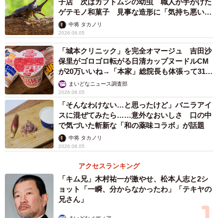
子店 次はカブトムシの幼虫 職人が手がけた
ゲテモノ和菓子 見事な造形に「気持ち悪いく
らいリアル」
中将 タカノリ
2026.08.05
「城本クリニック」を完全オマージュ 吉田沙
保里がゴロゴロ転がる日清カップヌードルCM
が20万いいね→「本家」総院長も体張って31万
いいね
まいどなニュース調査部
2026.08.05
「そんなわけない…と思ったけど」バニラアイ
スに混ぜてみたら……意外なおいしさ 口の中
で気づいた斬新な「和の薬味コラボ」が話題
中将 タカノリ
2026.08.05
アクセスランキング
「キム兄」木村祐一が激やせ、松本人志と2シ
ョット「一瞬、分からなかったわ」「テキヤの
兄さん」