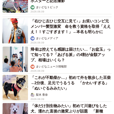
ポスターと記念撮影
まいどなトピック
2026.08.09
「右ひじ左ひじ交互に見て♪」お笑いコンビ元
メンバー髪型激変 命を救う資格を取得「ええ
え！！すごすぎます！」→本名も明らかに
まいどなメディア
2026.08.09
帰省は控えても感謝は届けたい…「お盆玉」っ
て知ってる？「あげる派」の4割が金額アッ
プ、相場はいくら？
まいどなニュース情報部
2026.08.09
「これが不動柴か…」初めて外を散歩した豆柴
→2分後、足元でうるうる 「かわいすぎる」
「ぬいぐるみみたい」
梨木 香奈
2026.08.09
「体だけ別生物みたい」初めて川遊びをした
犬、濡れた直後の激変ぶりが話題 「新種