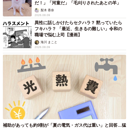
だ！」「河童だ」「毛刈りされたあとの羊」
梨木 香奈
2026.08.09
異性に話しかけたらセクハラ？ 黙っていたら
フキハラ？ 「最近、生きるの難しい」令和の
職場で悩む上司【漫画】
海川 まこと
2026.08.09
補助があっても約9割が「夏の電気・ガス代は重い」と回答…猛