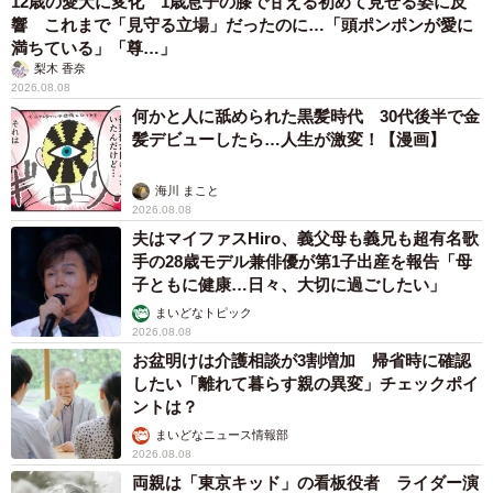
12歳の愛犬に変化 1歳息子の膝で甘える初めて見せる姿に反
響 これまで「見守る立場」だったのに…「頭ポンポンが愛に
満ちている」「尊…」
梨木 香奈
2026.08.08
何かと人に舐められた黒髪時代 30代後半で金
髪デビューしたら…人生が激変！【漫画】
海川 まこと
2026.08.08
夫はマイファスHiro、義父母も義兄も超有名歌
手の28歳モデル兼俳優が第1子出産を報告「母
子ともに健康…日々、大切に過ごしたい」
まいどなトピック
2026.08.08
お盆明けは介護相談が3割増加 帰省時に確認
したい「離れて暮らす親の異変」チェックポイ
ントは？
まいどなニュース情報部
2026.08.08
両親は「東京キッド」の看板役者 ライダー演