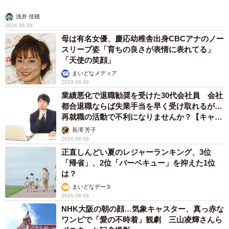
浅井 佳穂
2026.08.09
母は有名女優、慶応幼稚舎出身CBCアナのノー
スリーブ姿「育ちの良さが表情に表れてる」
「天使の笑顔」
まいどなメディア
2026.08.09
業績悪化で退職勧奨を受けた30代会社員 会社
都合退職ならば失業手当を早く受け取れるが…
再就職の活動で不利になりませんか？【キャリ
アカウンセラーが解説】
長澤 芳子
2026.08.09
正直しんどい夏のレジャーランキング、3位
「帰省」、2位「バーベキュー」を抑えた1位
は？
まいどなデータ
2026.08.09
NHK大阪の朝の顔…気象キャスター、真っ赤な
ワンピで「愛の不時着」観劇 三山凌輝さんら