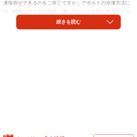
凍保存ができるのをご存じですか。アボカドの冷凍方法に
は、好きなサイズに切る・潰してペースト状にするなどが
ありますが、じつは「ベストな冷凍方法」があるのだそ
続きを読む
う。
ニチレイフーズ公式Xアカウント（@nichirei_foods）で紹
介されたアボカドの「ベストな冷凍方法」は「丸ごと冷