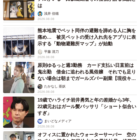
は
浅井 佳穂
2026.08.08
熊本地震でペット同伴の避難を諦める人に胸を
痛め… 被災ペットの受け入れ先をアプリに表
示する「動物避難所マップ」が始動
平藤 清刀
2026.08.08
原則ゆるっと週3勤務 カード支払い日直前は
鬼出勤 借金に追われる風俗嬢 それでも足り
ない場合は朝までガールズバー副業【現役キャ
ストに取材】
たかなし 亜妖
2026.08.08
19歳でハライチ岩井勇気と年の差婚から3年、
22歳元おはガール髪バッサリ「ショート似合い
すぎ」
まいどなメディア
2026.08.08
オフィスに置かれたウォーターサーバー 空の