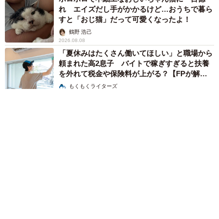
れ エイズだし手がかかるけど…おうちで暮ら
すと「おじ猫」だって可愛くなったよ！
鶴野 浩己
2026.08.08
「夏休みはたくさん働いてほしい」と職場から
頼まれた高2息子 バイトで稼ぎすぎると扶養
を外れて税金や保険料が上がる？【FPが解
説】
もくもくライターズ
2026.08.08