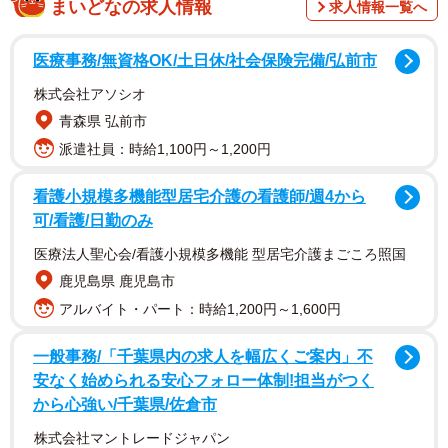
まいどなの求人情報
求人情報一覧へ
凍」すること。手順は以下の通りです。
医療事務/無資格OK/土日休/社会保険完備/弘前市
【アボカドを丸ごと冷凍する方法】
株式会社アソシオ
青森県 弘前市
① アボカド全体を覆うように、ラップで包む
派遣社員：時給1,100円～1,200円
② 冷凍用保存袋に入れ、空気を抜くように口を閉じる
③ 冷凍庫へ入れる
看護小規模多機能型居宅介護の看護師/週4から
可/看護/日勤のみ
冷凍庫での保存可能期間は1カ月ほど。使うときは、常温で
医療法人聖心会/看護小規模多機能 型居宅介護まごころ照国
の自然解凍をおすすめしています。この投稿には「知らな
鹿児島県 鹿児島市
かったぁ」「えっ！？ それだけでいいならやるやる！」
アルバイト・パート：時給1,200円～1,600円
といったの声が寄せらています。なおアボカドは冷やすと
追熟しなくなるため、熟した状態のものを冷凍するように
一般事務/「千葉県内の求人を幅広くご案内」不
しましょう。
安なく始められる安心フォロー体制!担当がつく
から心強い/千葉県/佐倉市
▽出典：ニチレイフーズ公式X／アボカドの「ベストな冷凍
株式会社マントレードジャパン