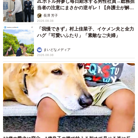
2Lボトル持参し毎日給水する男性社員→総務担
当者の注意にまさかの逆ギレ！【弁護士が解
説】
長澤 芳子
2026.08.08
「我慢できず」村上佳菜子、イケメン夫と全力
ハグ「可愛いふたり」「素敵なご夫婦」
まいどなメディア
2026.08.08