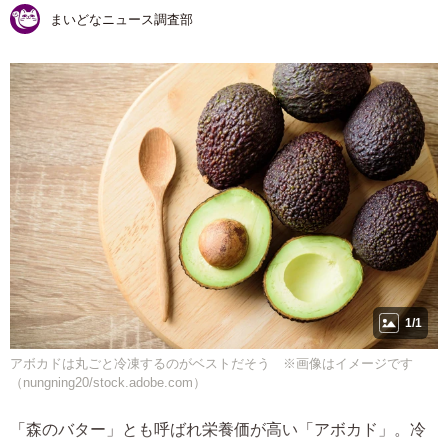
まいどなニュース調査部
1/1
アボカドは丸ごと冷凍するのがベストだそう ※画像はイメージです
（nungning20/stock.adobe.com）
「森のバター」とも呼ばれ栄養価が高い「アボカド」。冷