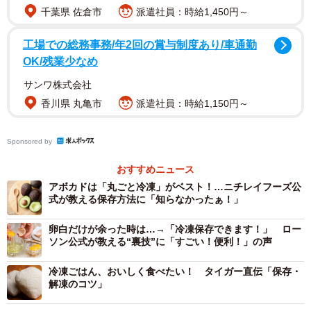
方法」
千葉県 佐倉市
派遣社員：時給1,450円～
https://twitter.com/nichirei_foods/status/1770738382835957
工場での総務事務/年2回の賞与制度あり/車通勤
803
OK/残業少なめ
サンワ株式会社
香川県 丸亀市
派遣社員：時給1,150円～
Sponsored by
おすすめニュース
アボカドは「丸ごと冷凍」がベスト！…ニチレイフーズ公
式が教える保存方法に「知らなかったぁ！」
卵白だけが余った時は…→「冷凍保存できます！」 ロー
ソン公式が教える“裏技”に「すごい！便利！」の声
冷凍ごはん、おいしく食べたい！ タイガー直伝「保存・
解凍のコツ」