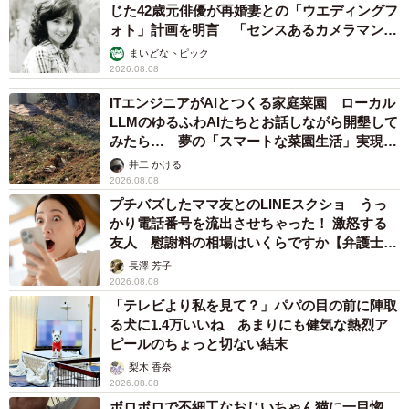
じた42歳元俳優が再婚妻との「ウエディングフ
ォト」計画を明言 「センスあるカメラマン求
む」
まいどなトピック
2026.08.08
ITエンジニアがAIとつくる家庭菜園 ローカル
LLMのゆるふわAIたちとお話しながら開墾して
みたら… 夢の「スマートな菜園生活」実現な
るか
井二 かける
2026.08.08
プチバズしたママ友とのLINEスクショ うっ
かり電話番号を流出させちゃった！ 激怒する
友人 慰謝料の相場はいくらですか【弁護士が
解説】
長澤 芳子
2026.08.08
「テレビより私を見て？」パパの目の前に陣取
る犬に1.4万いいね あまりにも健気な熱烈ア
ピールのちょっと切ない結末
梨木 香奈
2026.08.08
ボロボロで不細工なおじいちゃん猫に一目惚