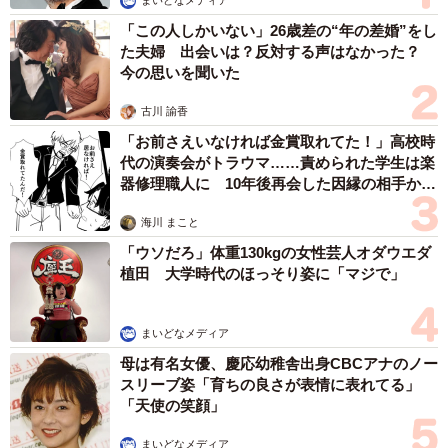
まいどなメディア
「この人しかいない」26歳差の“年の差婚”をし
た夫婦 出会いは？反対する声はなかった？
今の思いを聞いた
古川 諭香
「お前さえいなければ金賞取れてた！」高校時
代の演奏会がトラウマ……責められた学生は楽
器修理職人に 10年後再会した因縁の相手から
思わぬ申し出【漫画】
海川 まこと
「ウソだろ」体重130kgの女性芸人オダウエダ
植田 大学時代のほっそり姿に「マジで」
まいどなメディア
母は有名女優、慶応幼稚舎出身CBCアナのノー
スリーブ姿「育ちの良さが表情に表れてる」
「天使の笑顔」
まいどなメディア