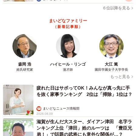
６位以降を見る
まいどなファミリー
（新着記事順）
森岡 浩
ハイヒール・リンゴ
大江 篤
姓氏研究家
漫才師
園田学園女子大学学長
もっと見る
疲れた日はサボってOK！みんなが真っ先に手
を抜く家事ランキング 2位は「掃除」1位は？
まいどなニュース情報部
2026.08.09
滋賀が生んだ大スター、ダイアン津田 名字ラ
ンキング上位「津田」姓のルーツは 「豊臣兄
弟！」で話題の武将にも意外な関係が…？