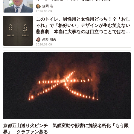
森岡 浩
2026.08.09
このトイレ、男性用と女性用どっち！？「おし
ゃれ」で「格好いい」デザインが生む笑えない
悲喜劇 本当に大事なのは目立つことではな
く…
高野 朋美
2026.08.09
京都五山送り火ピンチ 気候変動や獣害に施設老朽化「もう限
界」 クラファン募る