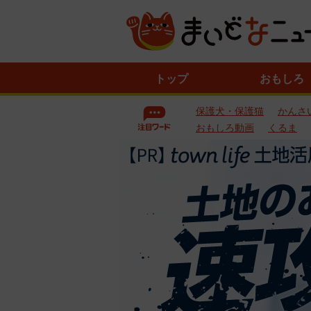
ニ
トップ
おもしろ
ュ
ー
保護犬・保護猫
かんさ
ス
一
おもしろ動画
くるま
覧