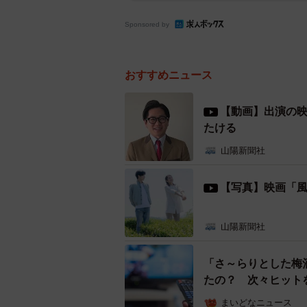
Sponsored by
おすすめニュース
【動画】出演の
たける
山陽新聞社
【写真】映画「
山陽新聞社
「さ～らりとした梅
たの？ 次々ヒット
まいどなニュース