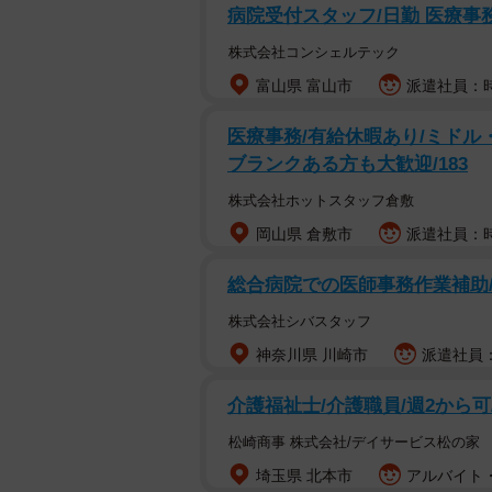
病院受付スタッフ/日勤 医療事
株式会社コンシェルテック
富山県 富山市
派遣社員：時
医療事務/有給休暇あり/ミドル
ブランクある方も大歓迎/183
株式会社ホットスタッフ倉敷
岡山県 倉敷市
派遣社員：時
総合病院での医師事務作業補助/
株式会社シバスタッフ
神奈川県 川崎市
派遣社員：
介護福祉士/介護職員/週2から
松崎商事 株式会社/デイサービス松の家
埼玉県 北本市
アルバイト・