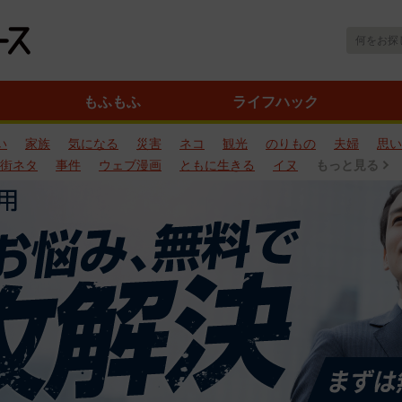
もふもふ
ライフハック
い
家族
気になる
災害
ネコ
観光
のりもの
夫婦
思い
街ネタ
事件
ウェブ漫画
ともに生きる
イヌ
もっと見る