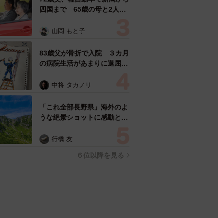
四国まで 65歳の母と2人で
3泊4日の旅 パーキングの休
憩まで分刻み… 「大学生で
山岡 もと子
も組まねえよ！」
83歳父が骨折で入院 ３カ月
の病院生活があまりに退屈で
「画用紙と色鉛筆持ってこ
い！」→スケッチブックを見
中将 タカノリ
た家族が仰天「これ、売れま
すよ…」
「これ全部長野県」海外のよ
うな絶景ショットに感動と反
響「離れてからいいところだ
ったんだって気づいた」
行橋 友
６位以降を見る