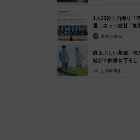
1人25役！自撮り「
量…ネット絶賛「衝
金井 かおる
緑まぶしい茶畑、桜
緒が２曲書き下ろし
山陽新聞社