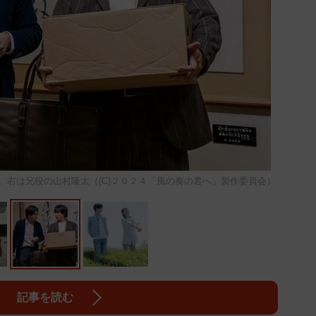
。右は兄役の山村隆太（(C)２０２４「風の奏の君へ」製作委員会）
記事を読む