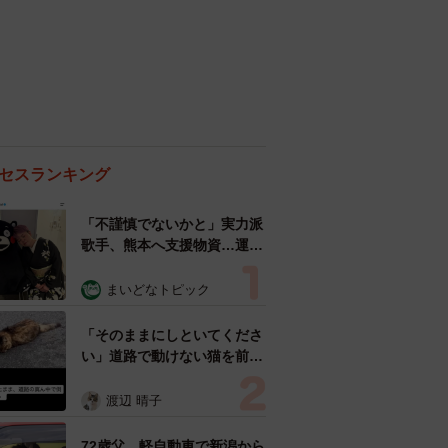
セスランキング
「不謹慎でないかと」実力派
歌手、熊本へ支援物資…運搬
トラックの車体デザインにた
めらい 「痛いほど伝わる」
まいどなトピック
「行動され立派」
「そのままにしといてくださ
い」道路で動けない猫を前に
返された一言… 懸命に生き
ようとした4日間 「命の重
渡辺 晴子
さはみんな同じ」保護団体代
表の訴え
72歳父、軽自動車で新潟から