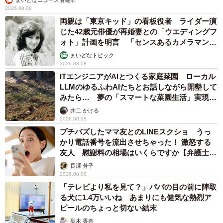
2026.08.08
両親は「東京キッド」の看板役者 ライダー演
じた42歳元俳優が再婚妻との「ウエディングフ
ォト」計画を明言 「センスあるカメラマン求
む」
まいどなトピック
2026.08.08
ITエンジニアがAIとつくる家庭菜園 ローカル
LLMのゆるふわAIたちとお話しながら開墾して
みたら… 夢の「スマートな菜園生活」実現な
るか
井二 かける
2026.08.08
プチバズしたママ友とのLINEスクショ うっ
かり電話番号を流出させちゃった！ 激怒する
友人 慰謝料の相場はいくらですか【弁護士が
解説】
長澤 芳子
2026.08.08
「テレビより私を見て？」パパの目の前に陣取
る犬に1.4万いいね あまりにも健気な熱烈ア
ピールのちょっと切ない結末
梨木 香奈