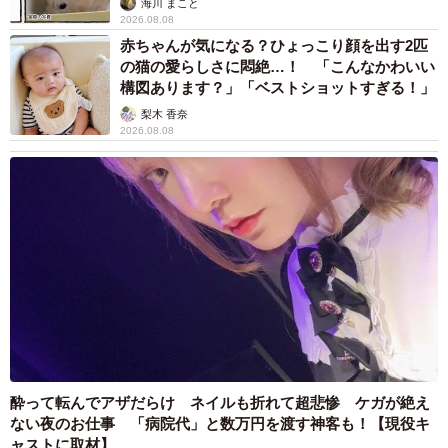
海川 まこと
2026.08.08
赤ちゃんが気になる？ひょっこり顔を出す2匹
の猫の愛らしさに悶絶…！ 「こんなかわいい
構図あります？」「ベストショットすぎる！」
梨木 香奈
2026.08.08
酔って転んでアザだらけ ネイルも折れて超悲惨 ケガが絶え
ない夜のお仕事 「病院代」と数万円を渡す神客も！【現役キ
ャストに取材】