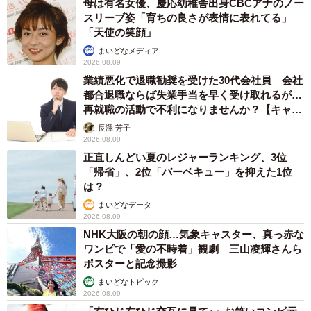
母は有名女優、慶応幼稚舎出身CBCアナのノー
スリーブ姿「育ちの良さが表情に表れてる」
「天使の笑顔」
まいどなメディア
2026.08.09
業績悪化で退職勧奨を受けた30代会社員 会社
都合退職ならば失業手当を早く受け取れるが…
再就職の活動で不利になりませんか？【キャリ
アカウンセラーが解説】
長澤 芳子
2026.08.09
正直しんどい夏のレジャーランキング、3位
「帰省」、2位「バーベキュー」を抑えた1位
は？
まいどなデータ
2026.08.09
NHK大阪の朝の顔…気象キャスター、真っ赤な
ワンピで「愛の不時着」観劇 三山凌輝さんら
ポスターと記念撮影
まいどなトピック
2026.08.09