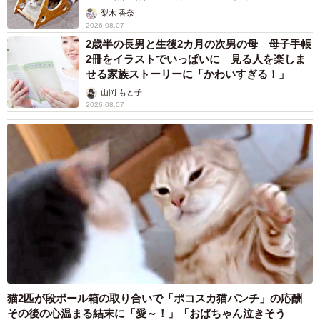
梨木 香奈
2026.08.07
2歳半の長男と生後2カ月の次男の母 母子手帳
2冊をイラストでいっぱいに 見る人を楽しま
せる家族ストーリーに「かわいすぎる！」
山岡 もと子
2026.08.07
猫2匹が段ボール箱の取り合いで「ポコスカ猫パンチ」の応酬
その後の心温まる結末に「愛～！」「おばちゃん泣きそう