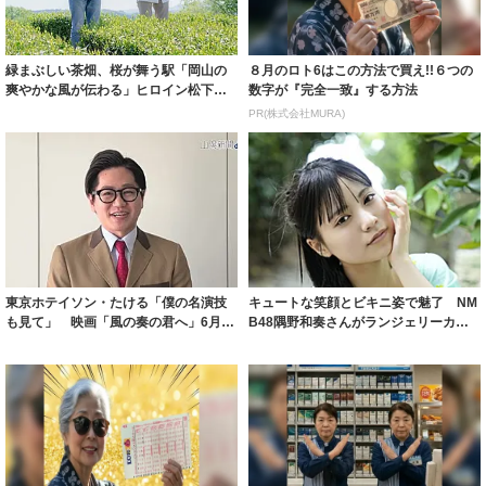
緑まぶしい茶畑、桜が舞う駅「岡山の
８月のロト6はこの方法で買え!!６つの
爽やかな風が伝わる」ヒロイン松下奈
数字が『完全一致』する方法
緒が２曲書き...
PR(株式会社MURA)
東京ホテイソン・たける「僕の名演技
キュートな笑顔とビキニ姿で魅了 NM
も見て」 映画「風の奏の君へ」6月全
B48隅野和奏さんがランジェリーカッ
国公開…あ...
トに挑戦...