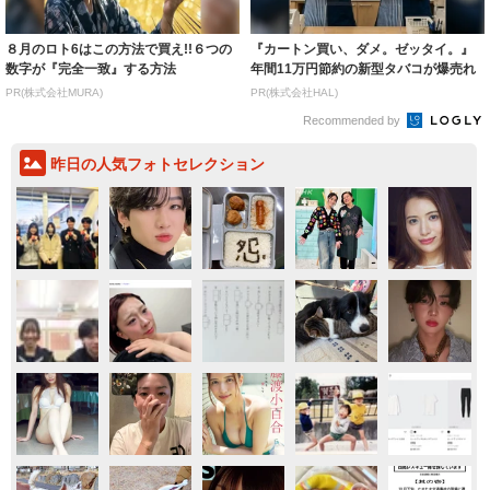
８月のロト6はこの方法で買え!!６つの
『カートン買い、ダメ。ゼッタイ。』
数字が『完全一致』する方法
年間11万円節約の新型タバコが爆売れ
PR(株式会社MURA)
PR(株式会社HAL)
Recommended by
昨日の人気フォトセレクション