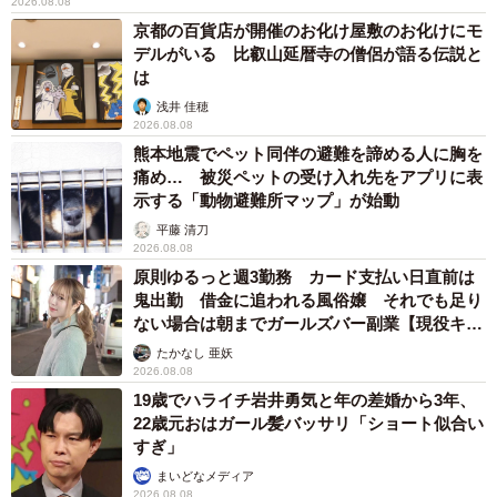
2026.08.08
京都の百貨店が開催のお化け屋敷のお化けにモ
デルがいる 比叡山延暦寺の僧侶が語る伝説と
は
浅井 佳穂
2026.08.08
熊本地震でペット同伴の避難を諦める人に胸を
痛め… 被災ペットの受け入れ先をアプリに表
示する「動物避難所マップ」が始動
平藤 清刀
2026.08.08
原則ゆるっと週3勤務 カード支払い日直前は
鬼出勤 借金に追われる風俗嬢 それでも足り
ない場合は朝までガールズバー副業【現役キャ
ストに取材】
たかなし 亜妖
2026.08.08
19歳でハライチ岩井勇気と年の差婚から3年、
22歳元おはガール髪バッサリ「ショート似合い
すぎ」
まいどなメディア
2026.08.08