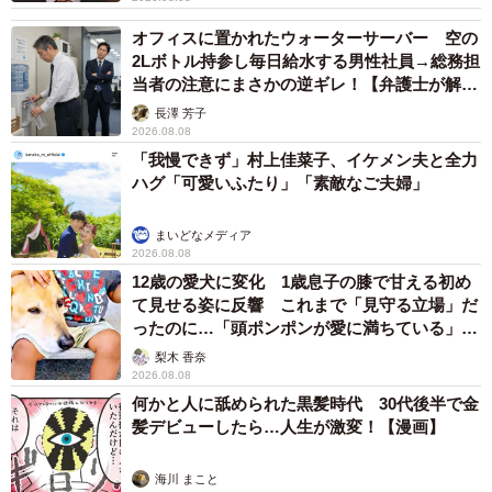
オフィスに置かれたウォーターサーバー 空の
2Lボトル持参し毎日給水する男性社員→総務担
当者の注意にまさかの逆ギレ！【弁護士が解
説】
長澤 芳子
2026.08.08
「我慢できず」村上佳菜子、イケメン夫と全力
ハグ「可愛いふたり」「素敵なご夫婦」
まいどなメディア
2026.08.08
12歳の愛犬に変化 1歳息子の膝で甘える初め
て見せる姿に反響 これまで「見守る立場」だ
ったのに…「頭ポンポンが愛に満ちている」
「尊…」
梨木 香奈
2026.08.08
何かと人に舐められた黒髪時代 30代後半で金
髪デビューしたら…人生が激変！【漫画】
海川 まこと