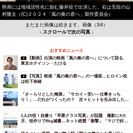
映画には地域活性化に励む藤井役で出演した。右は兄役の山
村隆太（(C)２０２４「風の奏の君へ」製作委員会）
まだまだ画像は続きます。画像（3/4）
↓ スクロールで次の写真 ↓
おすすめニュース
【動画】出演の映画「風の奏の君へ」について語る、
東京ホテイソン・たける
【写真】映画「風の奏の君へ」の一場面…ヒロイン役
は松下奈緒
「さ～らりとした梅酒」「サカイ～安い～仕事きっち
り！」…だれがつくったの？ 次々ヒットを生み出した鬼
才の”想定外”の道
1人25役！自撮り「卒業クラス写真」が話題 撮影に4カ
月、役作りで8kg減量…ネット絶賛「衝撃」「マジで好
き」