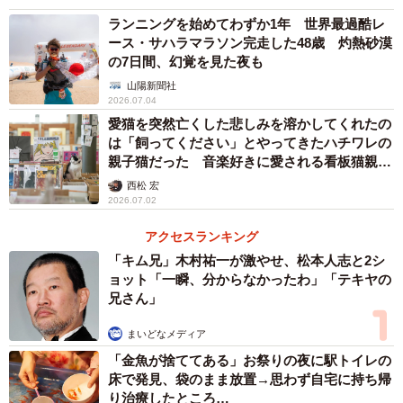
ランニングを始めてわずか1年 世界最過酷レ
ース・サハラマラソン完走した48歳 灼熱砂漠
の7日間、幻覚を見た夜も
山陽新聞社
2026.07.04
愛猫を突然亡くした悲しみを溶かしてくれたの
は「飼ってください」とやってきたハチワレの
親子猫だった 音楽好きに愛される看板猫親子
が迎えてくれるレコードショップ
西松 宏
2026.07.02
アクセスランキング
「キム兄」木村祐一が激やせ、松本人志と2シ
ョット「一瞬、分からなかったわ」「テキヤの
兄さん」
まいどなメディア
「金魚が捨ててある」お祭りの夜に駅トイレの
床で発見、袋のまま放置→思わず自宅に持ち帰
り治療したところ…