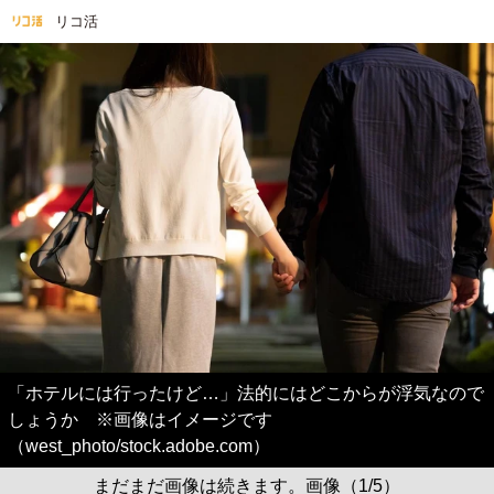
リコ活
「ホテルには行ったけど…」法的にはどこからが浮気なので
しょうか ※画像はイメージです
（west_photo/stock.adobe.com）
まだまだ画像は続きます。画像（1/5）