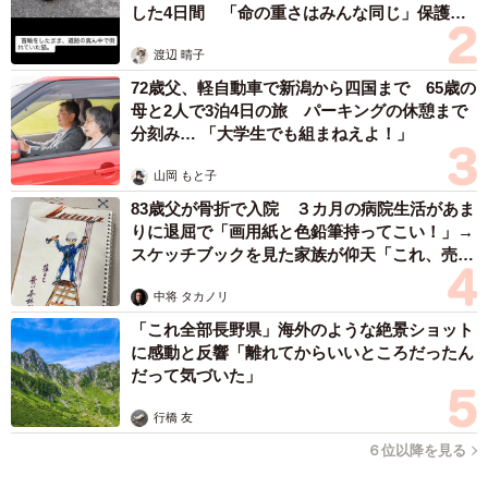
した4日間 「命の重さはみんな同じ」保護団
体代表の訴え
渡辺 晴子
72歳父、軽自動車で新潟から四国まで 65歳の
母と2人で3泊4日の旅 パーキングの休憩まで
分刻み… 「大学生でも組まねえよ！」
山岡 もと子
83歳父が骨折で入院 ３カ月の病院生活があま
りに退屈で「画用紙と色鉛筆持ってこい！」→
スケッチブックを見た家族が仰天「これ、売れ
ますよ…」
中将 タカノリ
「これ全部長野県」海外のような絶景ショット
に感動と反響「離れてからいいところだったん
だって気づいた」
行橋 友
６位以降を見る