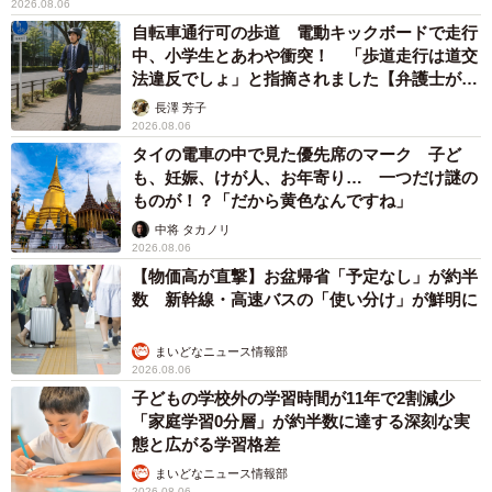
2026.08.06
自転車通行可の歩道 電動キックボードで走行
中、小学生とあわや衝突！ 「歩道走行は道交
法違反でしょ」と指摘されました【弁護士が解
説】
長澤 芳子
2026.08.06
タイの電車の中で見た優先席のマーク 子ど
も、妊娠、けが人、お年寄り… 一つだけ謎の
ものが！？「だから黄色なんですね」
中将 タカノリ
2026.08.06
【物価高が直撃】お盆帰省「予定なし」が約半
数 新幹線・高速バスの「使い分け」が鮮明に
まいどなニュース情報部
2026.08.06
子どもの学校外の学習時間が11年で2割減少
「家庭学習0分層」が約半数に達する深刻な実
態と広がる学習格差
まいどなニュース情報部
2026.08.06