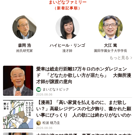
まいどなファミリー
（新着記事順）
森岡 浩
ハイヒール・リンゴ
大江 篤
姓氏研究家
漫才師
園田学園女子大学学長
もっと見る
愛車は総走行距離17万キロのホンダレジェン
ド 「どなたか欲しい方が居たら」 大御所漫
才師が譲渡の意向
まいどなトピック
2026.08.06
【漫画】「高い家賃を払えるのに、まだ欲し
い？」高級レジデンスの七夕飾り、書かれた願
い事にびっくり 人の欲には終わりがないのか
松波 穂乃圭
2026.08.06