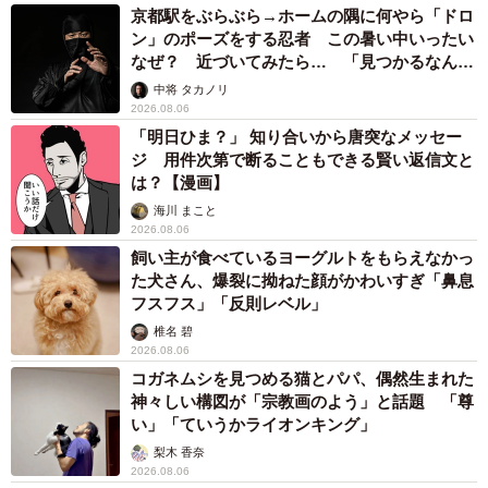
京都駅をぶらぶら→ホームの隅に何やら「ドロ
ン」のポーズをする忍者 この暑い中いったい
なぜ？ 近づいてみたら… 「見つかるなんて
未熟」
中将 タカノリ
2026.08.06
「明日ひま？」 知り合いから唐突なメッセー
ジ 用件次第で断ることもできる賢い返信文と
は？【漫画】
海川 まこと
2026.08.06
飼い主が食べているヨーグルトをもらえなかっ
た犬さん、爆裂に拗ねた顔がかわいすぎ「鼻息
フスフス」「反則レベル」
椎名 碧
2026.08.06
コガネムシを見つめる猫とパパ、偶然生まれた
神々しい構図が「宗教画のよう」と話題 「尊
い」「ていうかライオンキング」
梨木 香奈
2026.08.06