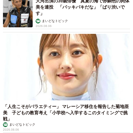
大河出演の39歳俳優 真夏の海で赤銅色の肉体
美を連投 「バッキバキだな」「ばり渋いで
す」
まいどなトピック
2026.08.06
「人生こそがバラエティー」 マレーシア移住を報告した菊地亜
美 子どもの教育考え「小学校へ入学するこのタイミングで挑
戦」
まいどなトピック
2026.08.06