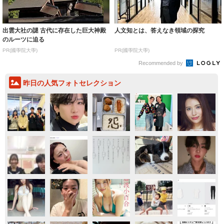
出雲大社の謎 古代に存在した巨大神殿
人文知とは、答えなき領域の探究
のルーツに迫る
PR(國學院大學)
PR(國學院大學)
Recommended by
昨日の人気フォトセレクション