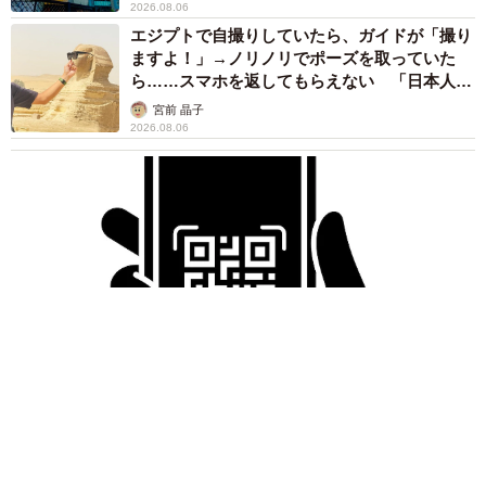
2026.08.06
エジプトで自撮りしていたら、ガイドが「撮り
ますよ！」→ノリノリでポーズを取っていた
ら……スマホを返してもらえない 「日本人は
カモ代表かも」「私は6時間で3万円払った」
宮前 晶子
2026.08.06
「LINEのQRコードを添付して」社長をかたる詐欺メール
続々 社員を個人アカウントへ誘導→最後は不正送金…求めら
れる「だまされる前提」の対策