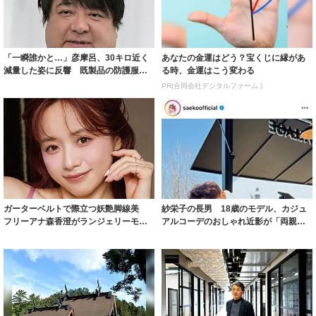
「一瞬誰かと…」彦摩呂、30キロ近く
あなたの金運はどう？宝くじに縁があ
減量した姿に反響 既製品の防護服が
る時、金運はこう変わる
着られると...
PR(合同会社デジタルファーム )
ガーターベルトで際立つ妖艶脚線美
紗栄子の長男 18歳のモデル、カジュ
フリーアナ森香澄がランジェリーモデ
アルコーデのおしゃれ近影が「両親の
ルに ｢PE...
いいとこ取...