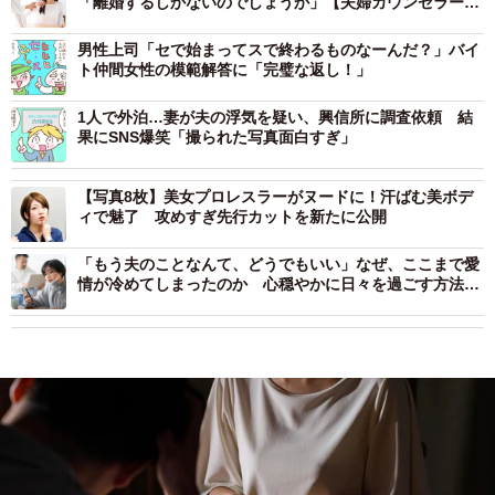
「離婚するしかないのでしょうか」【夫婦カウンセラーが
アドバイス】
男性上司「セで始まってスで終わるものなーんだ？」バイ
ト仲間女性の模範解答に「完璧な返し！」
1人で外泊…妻が夫の浮気を疑い、興信所に調査依頼 結
果にSNS爆笑「撮られた写真面白すぎ」
【写真8枚】美女プロレスラーがヌードに！汗ばむ美ボデ
ィで魅了 攻めすぎ先行カットを新たに公開
「もう夫のことなんて、どうでもいい」なぜ、ここまで愛
情が冷めてしまったのか 心穏やかに日々を過ごす方法は
【夫婦カウンセラーがアドバイス】