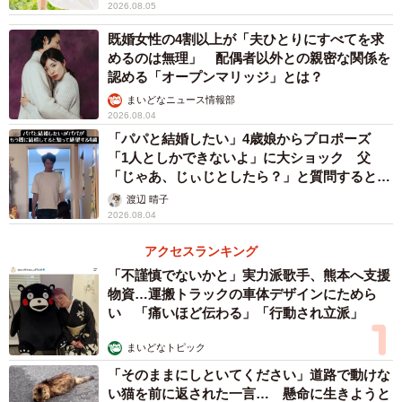
2026.08.05
既婚女性の4割以上が「夫ひとりにすべてを求
めるのは無理」 配偶者以外との親密な関係を
認める「オープンマリッジ」とは？
まいどなニュース情報部
2026.08.04
「パパと結婚したい」4歳娘からプロポーズ
「1人としかできないよ」に大ショック 父
「じゃあ、じぃじとしたら？」と質問すると…
渡辺 晴子
2026.08.04
アクセスランキング
「不謹慎でないかと」実力派歌手、熊本へ支援
物資…運搬トラックの車体デザインにためら
い 「痛いほど伝わる」「行動され立派」
まいどなトピック
「そのままにしといてください」道路で動けな
い猫を前に返された一言… 懸命に生きようと