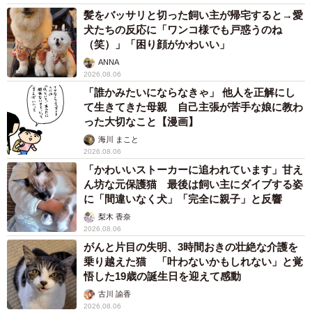
髪をバッサリと切った飼い主が帰宅すると→愛
犬たちの反応に「ワンコ様でも戸惑うのね
（笑）」「困り顔がかわいい」
ANNA
2026.08.06
「誰かみたいにならなきゃ」 他人を正解にし
て生きてきた母親 自己主張が苦手な娘に教わ
った大切なこと【漫画】
海川 まこと
2026.08.06
「かわいいストーカーに追われています」甘え
ん坊な元保護猫 最後は飼い主にダイブする姿
に「間違いなく犬」「完全に親子」と反響
梨木 香奈
2026.08.06
がんと片目の失明、3時間おきの壮絶な介護を
乗り越えた猫 「叶わないかもしれない」と覚
悟した19歳の誕生日を迎えて感動
古川 諭香
2026.08.06