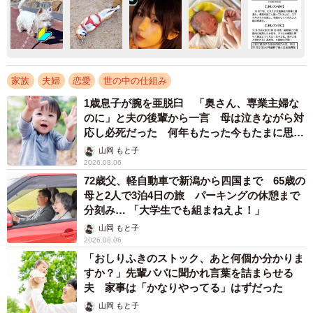
家族
夫婦
恋愛
世の中の仕組み
1歳息子が腕を亜脱臼 「奥さん、専業主婦な
のに」と夫の後輩から一言 母は泣きながら対
応し必死だった 何年もたった今もたまに思い
出し…
山岡 もと子
2026.08.06
72歳父、軽自動車で新潟から四国まで 65歳の
母と2人で3泊4日の旅 パーキングの休憩まで
分刻み… 「大学生でも組まねえよ！」
山岡 もと子
2026.08.06
「おしりふきのストック、あと何個か分かりま
すか？」先輩パパに聞かれ言葉を詰まらせる
夫 家事は「かなりやってる」はずだった
山岡 もと子