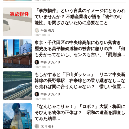
「事故物件」という言葉のイメージにとらわれ
ていませんか？ 不動産業者が語る「物件の可
能性」を閉ざさないために必要なこと
平藤 清刀
2026.08.06
東京・千代田区の中央線高架に心ない落書き
歴史ある昌平橋架道橋の被害に怒りの声 「何
も分かってないし、センスも古い」「罰則強化
して」
中将 タカノリ
2026.08.06
もしかすると「下山ダッシュ」 リニア中央新
幹線の長野県駅 在来線との乗り継ぎなし→な
ら走れば間に合うんじゃない？ 惜しい位置関
係が反響
中将 タカノリ
2026.08.06
「なんじゃこりゃ！」「ロボ？」大阪・梅田に
そびえる物体の正体は？ 昭和の遺産を調査し
てみた結果…
太田 浩子