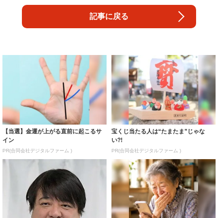
記事に戻る
【当選】金運が上がる直前に起こるサ
宝くじ当たる人は“たまたま”じゃな
イン
い?!
PR(合同会社デジタルファーム )
PR(合同会社デジタルファーム )