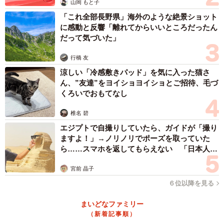
山岡 もと子
「これ全部長野県」海外のような絶景ショット
に感動と反響「離れてからいいところだったん
だって気づいた」
行橋 友
涼しい「冷感敷きパッド」を気に入った猫さ
ん、”友達”をヨイショヨイショとご招待、毛づ
くろいでおもてなし
椎名 碧
エジプトで自撮りしていたら、ガイドが「撮り
ますよ！」→ノリノリでポーズを取っていた
ら……スマホを返してもらえない 「日本人は
カモ代表かも」「私は6時間で3万円払った」
宮前 晶子
６位以降を見る
まいどなファミリー
（新着記事順）