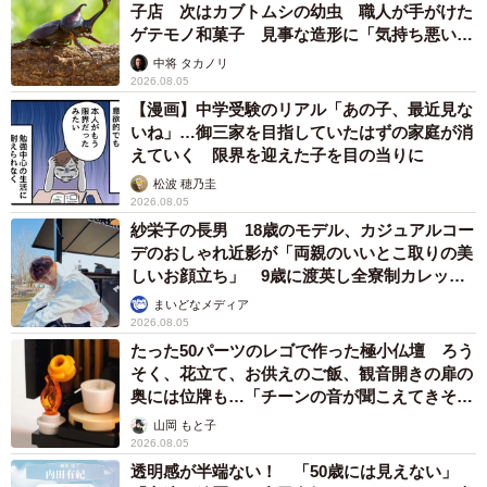
子店 次はカブトムシの幼虫 職人が手がけた
ゲテモノ和菓子 見事な造形に「気持ち悪いく
らいリアル」
中将 タカノリ
2026.08.05
【漫画】中学受験のリアル「あの子、最近見な
いね」…御三家を目指していたはずの家庭が消
えていく 限界を迎えた子を目の当りに
松波 穂乃圭
2026.08.05
紗栄子の長男 18歳のモデル、カジュアルコー
デのおしゃれ近影が「両親のいいとこ取りの美
しいお顔立ち」 9歳に渡英し全寮制カレッジ
で学ぶ
まいどなメディア
2026.08.05
たった50パーツのレゴで作った極小仏壇 ろう
そく、花立て、お供えのご飯、観音開きの扉の
奥には位牌も…「チーンの音が聞こえてきそ
う」
山岡 もと子
2026.08.05
透明感が半端ない！ 「50歳には見えない」