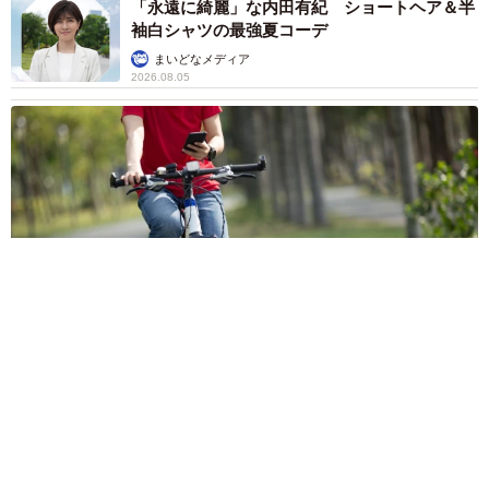
「永遠に綺麗」な内田有紀 ショートヘア＆半
袖白シャツの最強夏コーデ
まいどなメディア
2026.08.05
自転車の「ながらスマホ」罰則、6割超が「内容は知らない」
利用者の意識と実際の法的知識にギャップ大きく
まいどなニュース情報部
2026.08.05
涼しい「冷感敷きパッド」を気に入った猫さ