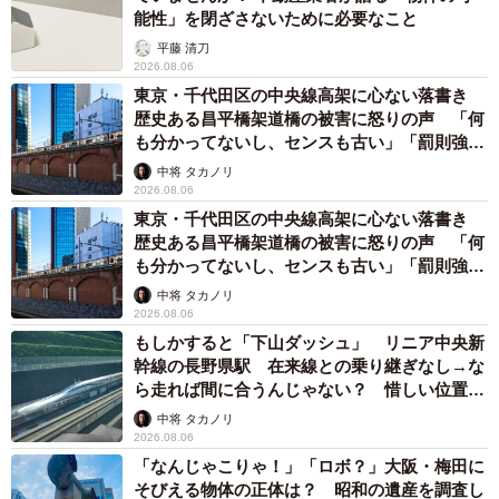
能性」を閉ざさないために必要なこと
平藤 清刀
2026.08.06
東京・千代田区の中央線高架に心ない落書き
歴史ある昌平橋架道橋の被害に怒りの声 「何
も分かってないし、センスも古い」「罰則強化
して」
中将 タカノリ
2026.08.06
東京・千代田区の中央線高架に心ない落書き
歴史ある昌平橋架道橋の被害に怒りの声 「何
も分かってないし、センスも古い」「罰則強化
して」
中将 タカノリ
2026.08.06
もしかすると「下山ダッシュ」 リニア中央新
幹線の長野県駅 在来線との乗り継ぎなし→な
ら走れば間に合うんじゃない？ 惜しい位置関
係が反響
中将 タカノリ
2026.08.06
「なんじゃこりゃ！」「ロボ？」大阪・梅田に
そびえる物体の正体は？ 昭和の遺産を調査し