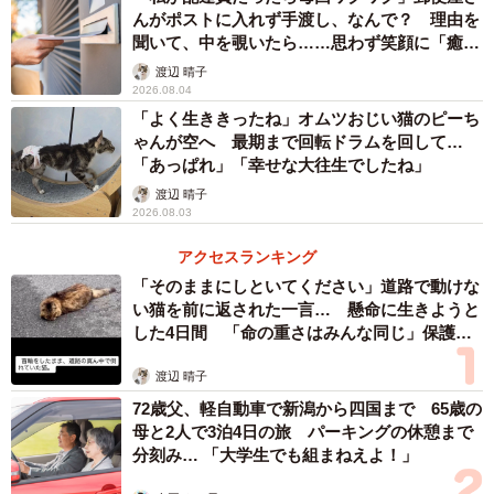
んがポストに入れず手渡し、なんで？ 理由を
聞いて、中を覗いたら……思わず笑顔に「癒し
ですね」
渡辺 晴子
2026.08.04
「よく生ききったね」オムツおじい猫のピーち
ゃんが空へ 最期まで回転ドラムを回して…
「あっぱれ」「幸せな大往生でしたね」
渡辺 晴子
2026.08.03
アクセスランキング
「そのままにしといてください」道路で動けな
い猫を前に返された一言… 懸命に生きようと
した4日間 「命の重さはみんな同じ」保護団
体代表の訴え
渡辺 晴子
72歳父、軽自動車で新潟から四国まで 65歳の
母と2人で3泊4日の旅 パーキングの休憩まで
分刻み… 「大学生でも組まねえよ！」