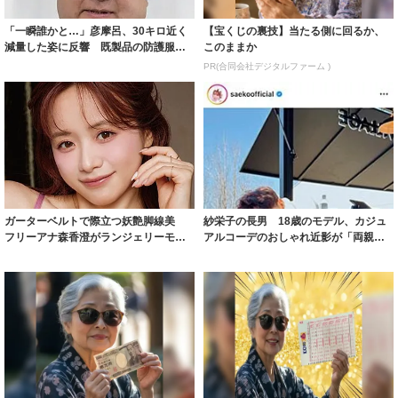
「一瞬誰かと…」彦摩呂、30キロ近く
【宝くじの裏技】当たる側に回るか、
減量した姿に反響 既製品の防護服が
このままか
着られると...
PR(合同会社デジタルファーム )
ガーターベルトで際立つ妖艶脚線美
紗栄子の長男 18歳のモデル、カジュ
フリーアナ森香澄がランジェリーモデ
アルコーデのおしゃれ近影が「両親の
ルに ｢PE...
いいとこ取...