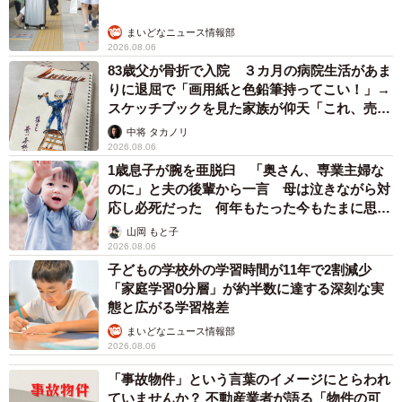
まいどなニュース情報部
2026.08.06
83歳父が骨折で入院 ３カ月の病院生活があま
りに退屈で「画用紙と色鉛筆持ってこい！」→
スケッチブックを見た家族が仰天「これ、売れ
ますよ…」
中将 タカノリ
2026.08.06
1歳息子が腕を亜脱臼 「奥さん、専業主婦な
のに」と夫の後輩から一言 母は泣きながら対
応し必死だった 何年もたった今もたまに思い
出し…
山岡 もと子
2026.08.06
子どもの学校外の学習時間が11年で2割減少
「家庭学習0分層」が約半数に達する深刻な実
態と広がる学習格差
まいどなニュース情報部
2026.08.06
「事故物件」という言葉のイメージにとらわれ
ていませんか？ 不動産業者が語る「物件の可