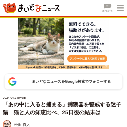
まいどなニュースをGoogle検索でフォローする
2024.04.24(Wed)
「あの中に入ると捕まる」捕獲器を警戒する迷子
猫 猫と人の知恵比べ、25日後の結末は
松田 義人