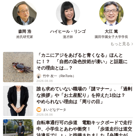
森岡 浩
ハイヒール・リンゴ
大江 篤
姓氏研究家
漫才師
園田学園女子大学学長
もっと見る
「カニにアジをあげると青くなる」ほんと
に！？ 「自然の染色技術が凄い」と話題に
その理由とは…？
竹中 友一（RinToris）
2026.08.06
誰も求めていない職場の「謎マナー」、「過剰
な挨拶」や「お土産配り」を抑えた1位は？
やめられない理由は「周りの目」
まいどなデータ
2026.08.06
自転車通行可の歩道 電動キックボードで走行
中、小学生とあわや衝突！ 「歩道走行は道交
法違反でしょ」と指摘されました【弁護士が解