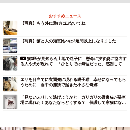
おすすめニュース
【写真】もう外に遊びに出ないでね
【写真】猫と人の知恵比べは3週間以上になりました
猫3匹が見知らぬ土地で迷子に 懸命に捜す姿に協力す
る人や犬が現れて…「ひとりでは無理だった、感謝してい
ます」
エサを目当てに玄関先に現れる親子猫 幸せになってもら
うために 雨中の捕獲で起きた小さな奇跡
「見ないふりして逃げようかと」ガリガリの野良猫が駐車
場に現れた！あなたならどうする？ 保護して家猫になる
までの話に感動