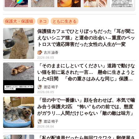
保護犬・保護猫
ネコ
ともに生きる
保護猫カフェでひとりぼっちだった「耳が聞こ
えないシニア猫」と運命の出会い→重度のペッ
トロスで適応障害だった女性の人生が一変
古川 諭香
2026.08.05
「そのままにしといてください」道路で動けな
い猫を前に返された一言… 懸命に生きようと
した4日間 「命の重さはみんな同じ」保護団
体代表の訴え
渡辺 晴子
2026.08.05
「世の中で一番嫌い」顔を合わせば、本気で噛
み合う保護犬2匹 “怖い”ものの前では、態度
がガラリ…人間だけじゃない「敵の敵は味方」
渡辺 晴子
2026.08.04
「私が配達員だったら毎回ワクワク」郵便屋さ