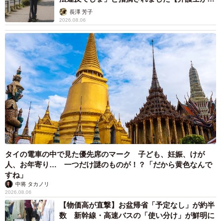
説】
長澤 芳子
2026.08.06
タイの電車の中で見た優先席のマーク 子ども、妊娠、けが
人、お年寄り… 一つだけ謎のものが！？「だから黄色なんで
すね」
中将 タカノリ
2026.08.06
【物価高が直撃】お盆帰省「予定なし」が約半
数 新幹線・高速バスの「使い分け」が鮮明に