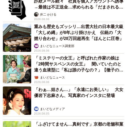
詐欺メール続々 社員を個人アカウントへ誘導
→最後は不正送金…求められる「だまされる前
提」の対策
井二 かける
2026.08.06
重みも歴史もズッシリ…出雲大社の日本最大級
「大しめ縄」が8年ぶり掛けかえ 伝統の「大
撚り合わせ」が28万回超再生「ほんとに圧巻」
まいどなニュース調査部
2026.08.06
「ミステリーの女王」と呼ばれた作家の娘は
「2時間サスペンスの女王」 聞いていたのと
違う血液型に「私は誰の子なの？」【徹子の部
屋】
まいどなニュース
2026.08.06
「わぁ…姐さん…」「永遠にお美しい」 大女
優岩下志麻さん、写真家のインスタに登場
まいどなメディア
2026.08.05
「ふざけてません…真剣です」京都の老舗和菓