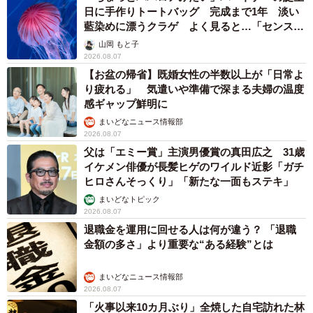
日に手作りトートバッグ 完成まで1年 淡い
藍染めに漂うクラゲ よく見ると…「センスす
ごい」
山岡 もと子
2026.08.07
【お盆の帰省】既婚女性の半数以上が「日常よ
り疲れる」 気遣いや準備で深まる夫婦の温度
感ギャップ鮮明に
まいどなニュース情報部
2026.08.07
父は「エミー賞」主演男優賞の真田広之 31歳
イケメン俳優が長髪ヒゲのワイルド近影「ガチ
ヒロさんそっくり」「新たな一面もステキ」
まいどなトピック
2026.08.07
退職金を運用に回せる人は何が違う？ 「退職
金額の多さ」より重要な“ある経験”とは
まいどなニュース情報部
2026.08.07
「火事以来10カ月ぶり」全焼した自宅訪れた林