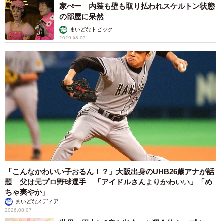
家ぺー 内装も壁も取り払われスケルトン状態
の部屋に呆然
まいどなトピック
2026.08.07
「こんなかわいい子おるん！？」大阪出身のUHB26歳アナが話
題…父は元プロ野球選手 「アイドルさんよりかわいい」「め
ちゃ爽やか」
まいどなメディア
2026.08.07