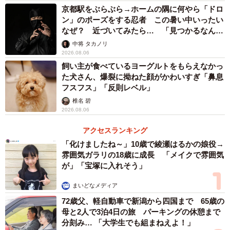
京都駅をぶらぶら→ホームの隅に何やら「ドロ
ン」のポーズをする忍者 この暑い中いったい
なぜ？ 近づいてみたら… 「見つかるなんて
未熟」
中将 タカノリ
2026.08.06
飼い主が食べているヨーグルトをもらえなかっ
た犬さん、爆裂に拗ねた顔がかわいすぎ「鼻息
フスフス」「反則レベル」
椎名 碧
2026.08.06
アクセスランキング
「化けましたね～」10歳で綾瀬はるかの娘役→
雰囲気ガラリの18歳に成長 「メイクで雰囲気
が」「宝塚に入れそう」
まいどなメディア
72歳父、軽自動車で新潟から四国まで 65歳の
母と2人で3泊4日の旅 パーキングの休憩まで
分刻み… 「大学生でも組まねえよ！」