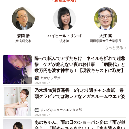
（新着記事順）
森岡 浩
ハイヒール・リンゴ
大江 篤
姓氏研究家
漫才師
園田学園女子大学学長
もっと見る
酔って転んでアザだらけ ネイルも折れて超悲
惨 ケガが絶えない夜のお仕事 「病院代」と
数万円を渡す神客も！【現役キャストに取材】
たかなし 亜妖
2026.08.07
乃木坂46賀喜遥香 5年ぶり週チャン表紙 巻
頭グラビアでは激レアなメガネルームウエア姿
まいどなニュースエンタメ部
2026.08.07
あのちゃん、雨の日のショーパン姿に「雨が似
合う」「脚めっちゃきれい！」「水も滴る良い