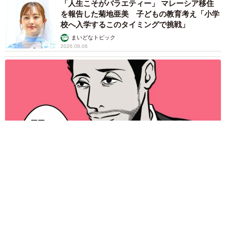
「人生こそがバラエティー」 マレーシア移住
を報告した菊地亜美 子どもの教育考え「小学
校へ入学するこのタイミングで挑戦」
まいどなトピック
2026.08.06
「明日ひま？」 知り合いから唐突なメッセージ 用件次第で断
ることもできる賢い返信文とは？【漫画】
海川 まこと
2026.08.06