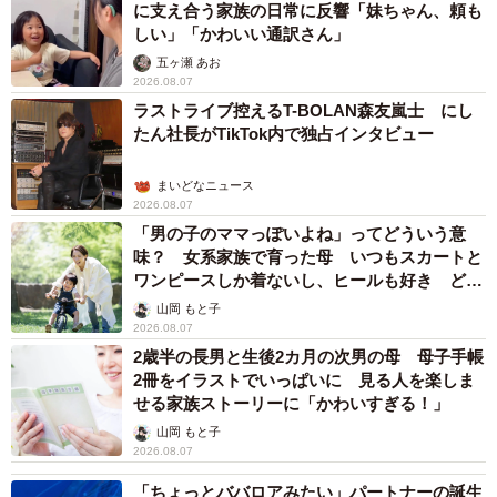
に支え合う家族の日常に反響「妹ちゃん、頼も
しい」「かわいい通訳さん」
五ヶ瀬 あお
2026.08.07
ラストライブ控えるT-BOLAN森友嵐士 にし
たん社長がTikTok内で独占インタビュー
まいどなニュース
2026.08.07
「男の子のママっぽいよね」ってどういう意
味？ 女系家族で育った母 いつもスカートと
ワンピースしか着ないし、ヒールも好き どの
へんが…
山岡 もと子
2026.08.07
2歳半の長男と生後2カ月の次男の母 母子手帳
2冊をイラストでいっぱいに 見る人を楽しま
せる家族ストーリーに「かわいすぎる！」
山岡 もと子
2026.08.07
「ちょっとババロアみたい」パートナーの誕生