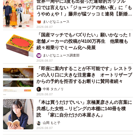
世界一周中に3度も出会った運命的カップル
口では言えない「ジョージアの熱い夜」に「も
うやめぇや！」藤井が猛ツッコミ連発【新婚さ
ん】
まいどなニュース
2026.08.07
「国産マッチでもバズりたい」願いかなった！
老舗メーカーの投稿が4100万再生 他業種も
続々相乗りでミーム化へ発展
まいどなニュース調査部
2026.08.07
「即座に案内することが不可能です」レストラ
ンの入り口に大きな注意書き オートリザーブ
からの予約を拒否するお断りに賛同者続々
中将 タカノリ
2026.08.07
「本は買うだけでいい」京極夏彦さんの言葉に
共感した女性→リビングの本棚に140冊を積
読 「家に自分だけの本屋さん」
山岡 もと子
2026.08.07