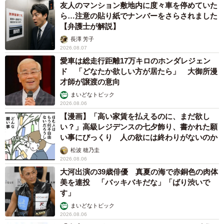
友人のマンション敷地内に度々車を停めていた
ら…注意の貼り紙でナンバーをさらされました
【弁護士が解説】
長澤 芳子
2026.08.07
愛車は総走行距離17万キロのホンダレジェン
ド 「どなたか欲しい方が居たら」 大御所漫
才師が譲渡の意向
まいどなトピック
2026.08.06
【漫画】「高い家賃を払えるのに、まだ欲し
い？」高級レジデンスの七夕飾り、書かれた願
い事にびっくり 人の欲には終わりがないのか
松波 穂乃圭
2026.08.06
大河出演の39歳俳優 真夏の海で赤銅色の肉体
美を連投 「バッキバキだな」「ばり渋いで
す」
まいどなトピック
2026.08.06