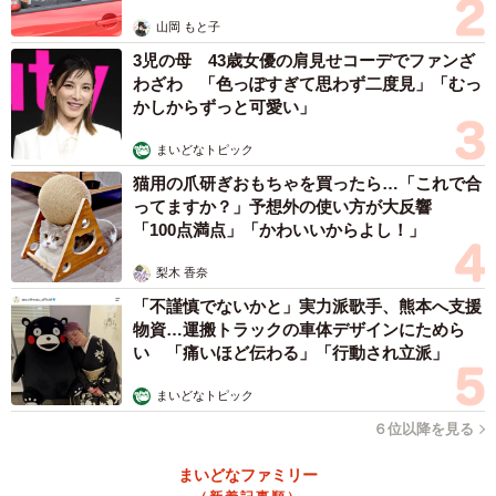
山岡 もと子
3児の母 43歳女優の肩見せコーデでファンざ
わざわ 「色っぽすぎて思わず二度見」「むっ
かしからずっと可愛い」
まいどなトピック
猫用の爪研ぎおもちゃを買ったら…「これで合
ってますか？」予想外の使い方が大反響
「100点満点」「かわいいからよし！」
梨木 香奈
「不謹慎でないかと」実力派歌手、熊本へ支援
物資…運搬トラックの車体デザインにためら
い 「痛いほど伝わる」「行動され立派」
まいどなトピック
６位以降を見る
まいどなファミリー