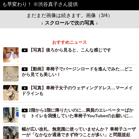
も早変わり！ ※渋谷真子さん提供
まだまだ画像は続きます。画像（3/4）
↓ スクロールで次の写真 ↓
おすすめニュース
【写真】後ろから見ると、こんな感じです
【動画】車椅子でバージンロードを進んでみた…どこ
から見ても美しい！
【写真】車椅子女子のウェディングドレス…マーメイ
ドラインも
2階から1階に降りたいのに…満員のエレベーターばか
り トイレを我慢していた車椅子YouTuberのお願いに
「これは気づかなかった」「気持ちわかります」
幅が広い改札、無意識に使っていませんか？ 車椅子ユーザ
ーが「なかなか通過できず待つことが多い」と問題提起