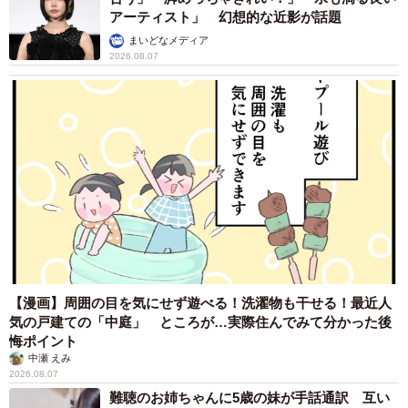
アーティスト」 幻想的な近影が話題
まいどなメディア
2026.08.07
【漫画】周囲の目を気にせず遊べる！洗濯物も干せる！最近人
気の戸建ての「中庭」 ところが…実際住んでみて分かった後
悔ポイント
中瀬 えみ
2026.08.07
難聴のお姉ちゃんに5歳の妹が手話通訳 互い