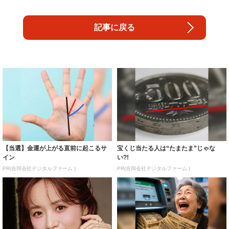
記事に戻る
【当選】金運が上がる直前に起こるサ
宝くじ当たる人は“たまたま”じゃな
イン
い?!
PR(合同会社デジタルファーム )
PR(合同会社デジタルファーム )