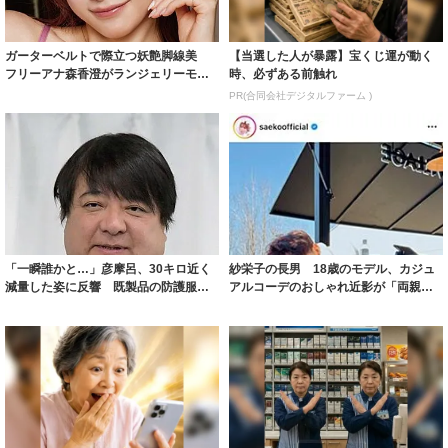
ガーターベルトで際立つ妖艶脚線美
【当選した人が暴露】宝くじ運が動く
フリーアナ森香澄がランジェリーモデ
時、必ずある前触れ
ルに ｢PE...
PR(合同会社デジタルファーム )
「一瞬誰かと…」彦摩呂、30キロ近く
紗栄子の長男 18歳のモデル、カジュ
減量した姿に反響 既製品の防護服が
アルコーデのおしゃれ近影が「両親の
着られると...
いいとこ取...