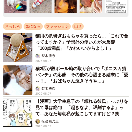
おもしろ
気になる
ファッション
山形
猫用の爪研ぎおもちゃを買ったら…「これで合
ってますか？」予想外の使い方が大反響
「100点満点」「かわいいからよし！」
梨木 香奈
2026.08.07
猫2匹が段ボール箱の取り合いで「ポコスカ猫
パンチ」の応酬 その後の心温まる結末に「愛
～！」「おばちゃん泣きそうや…」
梨木 香奈
2026.08.07
【漫画】大学生息子の「頼れる彼氏」っぷりを
見て母は絶句 「起きなよ、遅刻するよ」っ
て…あなた毎朝私が起こしてますけど？笑
松波 穂乃圭
2026.08.07