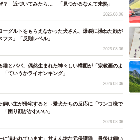
ぜ？ 近づいてみたら… 「見つかるなんて未熟」
2026.08.06
ヨーグルトをもらえなかった犬さん、爆裂に拗ねた顔が
スフス」「反則レベル」
2026.08.06
る猫とパパ、偶然生まれた神々しい構図が「宗教画のよ
」「ていうかライオンキング」
2026.08.06
た飼い主が帰宅すると→愛犬たちの反応に「ワンコ様で
」「困り顔がかわいい」
2026.08.06
ーに追われています」甘えん坊な元保護猫 最後は飼い