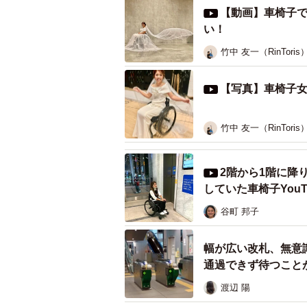
ている」
【動画】車椅子
「諦めなくていいんだって励みにな
い！
竹中 友一（RinToris
Xのリプ欄にも、このような感動の
【写真】車椅子
地元・鶴岡市のシルクを使って
車椅子でも綺麗に着られるドレスを
竹中 友一（RinToris
緯も紹介されています。
渋谷さんは山形県鶴岡市在住。実は
2階から1階に降
していた車椅子You
って、
地元の高校生たちが作った
も
かります」
谷町 邦子
鶴岡市は、日本最北端の絹産地とし
程が残る国内唯一の地」とされ、２
幅が広い改札、無意
通過できず待つこと
そんな上質な鶴岡シルクを使い、地
渡辺 陽
専攻している学生さんたちが、極上