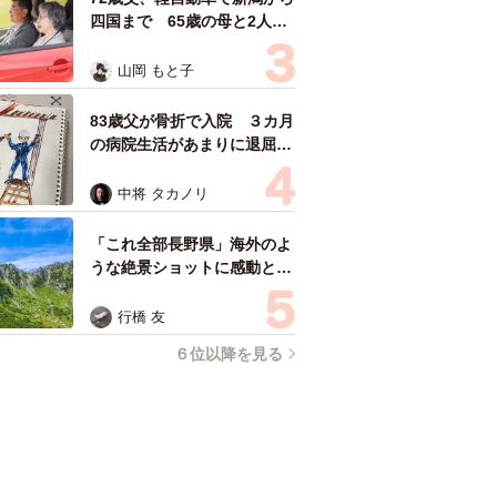
四国まで 65歳の母と2人で
3泊4日の旅 パーキングの休
憩まで分刻み… 「大学生で
山岡 もと子
も組まねえよ！」
83歳父が骨折で入院 ３カ月
の病院生活があまりに退屈で
「画用紙と色鉛筆持ってこ
い！」→スケッチブックを見
中将 タカノリ
た家族が仰天「これ、売れま
すよ…」
「これ全部長野県」海外のよ
うな絶景ショットに感動と反
響「離れてからいいところだ
ったんだって気づいた」
行橋 友
６位以降を見る