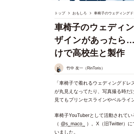
トップ
おもしろ
車椅子のウェディングドレ
車椅子のウェディ
ザインがあったら…」
けで高校生と製作
竹中 友一（RinToris）
「車椅子で着れるウェディングドレ
が丸見えなってたり、写真撮る時だ
見てもプリンセスラインやベルライ
車椅子YouTuberとして活動され
（
@s_maco_
）。X（旧Twitter
いました。