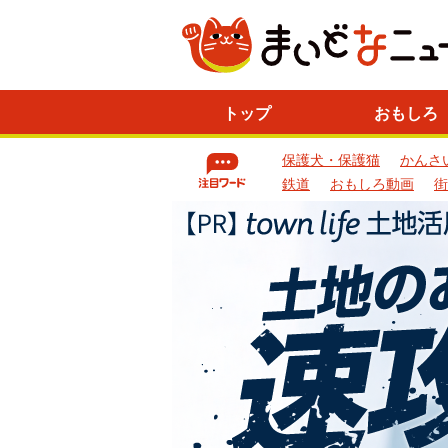
ニ
トップ
おもしろ
ュ
ー
保護犬・保護猫
かんさ
ス
一
鉄道
おもしろ動画
街
覧