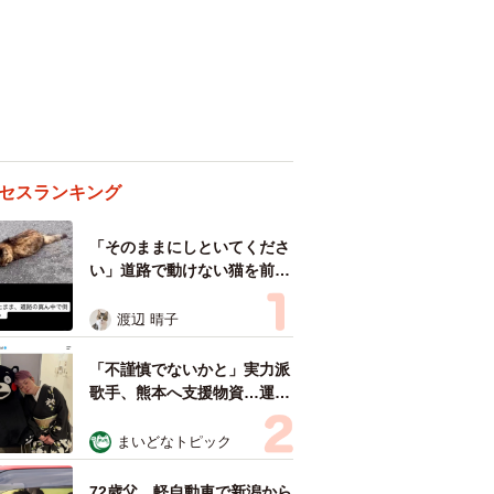
セスランキング
「そのままにしといてくださ
い」道路で動けない猫を前に
返された一言… 懸命に生き
ようとした4日間 「命の重
渡辺 晴子
さはみんな同じ」保護団体代
表の訴え
「不謹慎でないかと」実力派
歌手、熊本へ支援物資…運搬
トラックの車体デザインにた
めらい 「痛いほど伝わる」
まいどなトピック
「行動され立派」
72歳父、軽自動車で新潟から