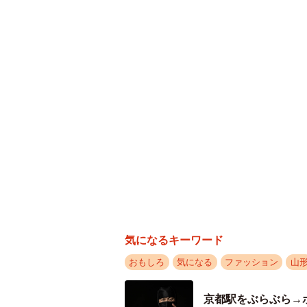
「私が『車椅子でも着れるウェディ
うにはできないか？一緒にやれない
なりました」（渋谷さん）
気になるキーワード
おもしろ
気になる
ファッション
山
京都駅をぶらぶら→