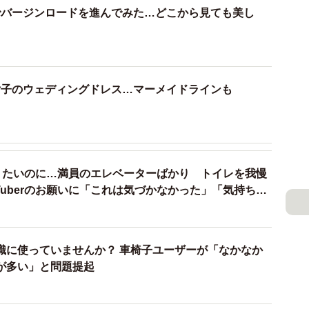
でバージンロードを進んでみた…どこから見ても美し
ります」
）
声があがっています。
女子のウェディングドレス…マーメイドラインも
、学生たちが作る
紹介された渋谷さん。投稿にて、その製作にまつわる経
）
このドレス、渋谷さんの地元の名産
“鶴岡シルク”
を使
りたいのに…満員のエレベーターばかり トイレを我慢
Tuberのお願いに「これは気づかなかった」「気持ちわ
のだそうです。
ても名高い地域。いまも「養蚕から絹織物まで、一貫工
０１７年には日本遺産にも認定されました。
識に使っていませんか？ 車椅子ユーザーが「なかなか
が多い」と問題提起
元の高校・山形県立鶴岡中央高等学校総合学科で服飾を
のドレスを作り上げています。