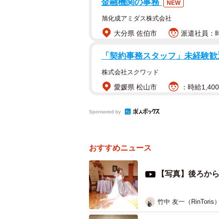
金融機関の事務
ンがしっかり維持されています。
NEW
旭化成アミダス株式会社
車椅子で着れるウェディ
大分県 佐伯市
派遣社員：時
でも、どうしてもタイヤ
だけ隠したりっていうの
「契約事務スタッフ」未経験歓
私は、横から、後ろから
株式会社スクワッド
なドレスを着たかった！
愛媛県 松山市
：時給1,400
— 渋谷真子 (@s_maco_)
Sponsored by
「一度かもしれない姿だからこそ、
おすすめニュース
渋谷さんのそんな想いから製作され
【写真】後ろか
「なんて美しい！！」
「すごい綺麗ですね。ウェディング
竹中 友一（RinToris
「ドレスが車椅子の前輪に巻き込ま