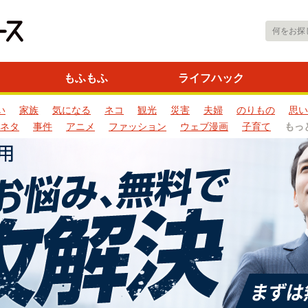
もふもふ
ライフハック
い
家族
気になる
ネコ
観光
災害
夫婦
のりもの
思い
ネタ
事件
アニメ
ファッション
ウェブ漫画
子育て
もっ