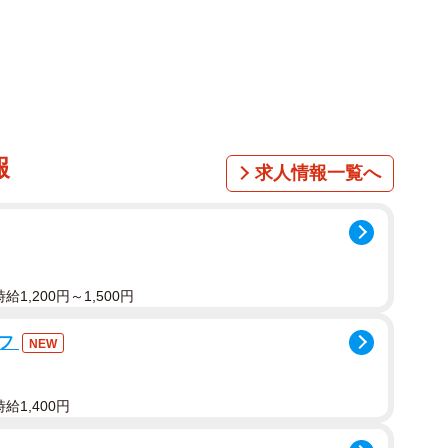
報
求人情報一覧へ
1/3
スを着る渋谷真子さん ※渋谷真子さん提供
レスを着るとしたら、選択肢が限られ、車椅子のタイヤ
しまうものも…。ここで、渋谷さんは考えました。
1,200円～1,500円
ッフ
るウェディングドレスがいい」
NEW
さにそんな願いを実現させたもの。ドレスが全体をすっ
給1,400円
質な車椅子のパーツが見えず、動いてもプリンセスライ