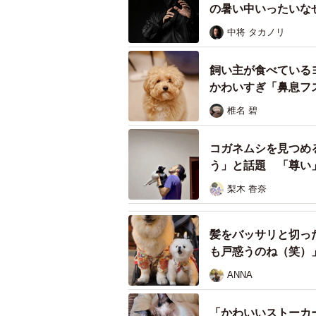
の暑い中いったいな
中将 タカノリ
飼い主が食べている
かわいすぎ「鼻息フ
椎名 碧
コガネムシを見つめ
う」と話題 「尊い
梨木 香奈
髪をバッサリと切っ
も戸惑うのね（笑）
ANNA
「かわいいストーカ