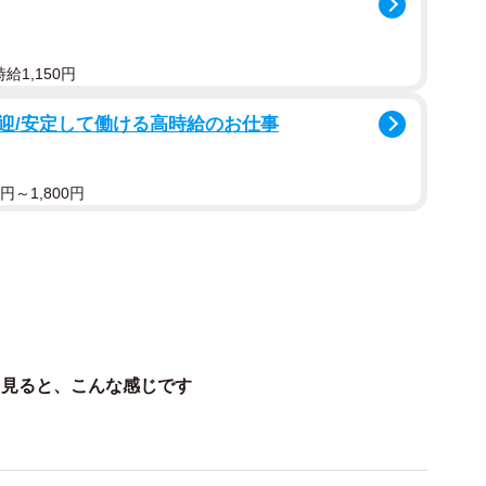
ングドレスはたくさんある！
給1,150円
や背もたれが丸見えなってたり、写真撮る時
が多い�
迎/安定して働ける高時給のお仕事
見てもプリンセスラインやベルラインのよう
…
pic.twitter.com/iJeAMNlVk5
円～1,800円
February 26, 2024
いろんな人が幸せになれるドレスであってほしい！」
たウェディングドレス。
ら見ると、こんな感じです
業界の人間として感動しかありません」
）
れていないし、ラインを保ったまま車椅子を自力で進め