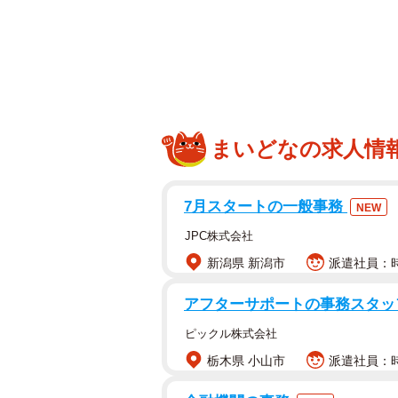
まいどなの求人情
ウェディングドレ
7月スタートの一般事務
NEW
車椅子のユーザーがウェディングド
JPC株式会社
や背もたれの部分が丸見えになって
新潟県 新潟市
派遣社員：時給
アフターサポートの事務スタ
「車椅子でも、もっと綺麗に着られ
ピックル株式会社
投稿で紹介されているドレスは、ま
栃木県 小山市
派遣社員：時
ぽりと覆い、どちらを向いても無機