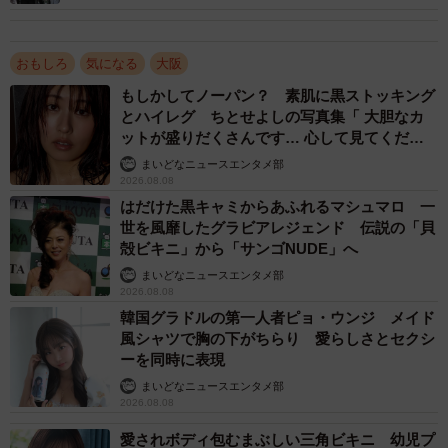
おもしろ
気になる
大阪
もしかしてノーパン？ 素肌に黒ストッキング
とハイレグ ちとせよしの写真集「 大胆なカ
ットが盛りだくさんです… 心して見てくださ
い」
まいどなニュースエンタメ部
2026.08.08
はだけた黒キャミからあふれるマシュマロ 一
世を風靡したグラビアレジェンド 伝説の「貝
殻ビキニ」から「サンゴNUDE」へ
まいどなニュースエンタメ部
2/4
2026.08.08
韓国グラドルの第一人者ピョ・ウンジ メイド
ヒーローショーに出演するポールレンジャー
風シャツで胸の下がちらり 愛らしさとセクシ
ーを同時に表現
ポールで遊んでいたらお客様の前で踊るように
まいどなニュースエンタメ部
なぜ、60歳を過ぎた彼らがポールダンスを始めたのだろ
2026.08.08
う。
愛されボディ包むまぶしい三角ビキニ 幼児プ