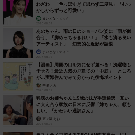
わざわ 「色っぽすぎて思わず二度見」「むっ
かしからずっと可愛い」
まいどなトピック
2026.08.07
あのちゃん、雨の日のショーパン姿に「雨が似
合う」「脚めっちゃきれい！」「水も滴る良い
アーティスト」 幻想的な近影が話題
まいどなメディア
2026.08.07
【漫画】周囲の目を気にせず遊べる！洗濯物も
干せる！最近人気の戸建ての「中庭」 ところ
が…実際住んでみて分かった後悔ポイント
中瀬 えみ
2026.08.07
難聴のお姉ちゃんに5歳の妹が手話通訳 互い
に支え合う家族の日常に反響「妹ちゃん、頼も
しい」「かわいい通訳さん」
五ヶ瀬 あお
2026.08.07
ラストライブ控えるT-BOLAN森友嵐士 にし