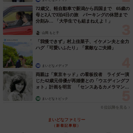
72歳父、軽自動車で新潟から四国まで 65歳の
母と2人で3泊4日の旅 パーキングの休憩まで
分刻み… 「大学生でも組まねえよ！」
山岡 もと子
「我慢できず」村上佳菜子、イケメン夫と全力
ハグ「可愛いふたり」「素敵なご夫婦」
まいどなメディア
両親は「東京キッド」の看板役者 ライダー演
じた42歳元俳優が再婚妻との「ウエディングフ
ォト」計画を明言 「センスあるカメラマン求
む」
まいどなトピック
６位以降を見る
まいどなファミリー
（新着記事順）
3/4