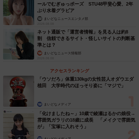
ールでむぎゅっポーズ STU48甲斐心愛、2年
ぶり水着グラビア
4人は、もともとAYAさんの経営するポールダンスバーのお
まいどなニュースエンタメ部
客様。「ショーの合間の体験タイムに、ポールで遊ぶお客
2026.08.08
様が多くて、系列店のスクールレッスンに通ってくださる
ネット通販で「運営者情報」を見る人は約8
方が続出したんです」。
割 信頼できるサイト・怪しいサイトの判断基
準とは？
ここ数年、中年の男性ポールダンサーがテレビ番組で取り
まいどなニュース情報部
2026.08.08
上げられ、注目を集めている。しかしAYAさんは「強烈な
個性とパワーを併せ持つ60代が、同じスタジオに4人もい
アクセスランキング
「ウソだろ」体重130kgの女性芸人オダウエダ
る！」「全国的にも珍しいはず」と、スタジオメンバーの
植田 大学時代のほっそり姿に「マジで」
レッドもりぞうに相談した。
もともとレッドもりぞうは社交ダンスやポール、エアリア
まいどなメディア
ルフープを自在に操る経験者。そんな彼をリーダーに、ポ
「化けましたね～」10歳で綾瀬はるかの娘役→
雰囲気ガラリの18歳に成長 「メイクで雰囲気
ールダンス歴1～2年の3人が加わって結成されたのがシルバ
が」「宝塚に入れそう」
ー戦隊ポールレンジャーだ。今やシルバー戦隊をデザイン
したTシャツに、オリジナルソングまで作っている。
まいどなメディア