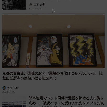
から】
■ポールダンススタジオまんぐーす、ポールダンスSPOTま
山下 静香
2026.08.08
んぐーす
https://mangus-pole.com/
京都の百貨店が開催のお化け屋敷のお化けにモデルがいる 比
叡山延暦寺の僧侶が語る伝説とは
浅井 佳穂
2026.08.08
熊本地震でペット同伴の避難を諦める人に胸を
痛め… 被災ペットの受け入れ先をアプリに表