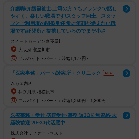
介護職/介護福祉士/上司の方々もフランクで話し
やすく、楽しい職場です/スタッフ同士、スタッ
フとご利用者の関係良好 常に笑顔が絶えない職
場です/託児所と提携しているのでまだ小さ
スイートガーデン東寝屋川
大阪府 寝屋川市
アルバイト・パート：時給1,177円～
「医療事務」パート/診療所・クリニック
NEW
ムカエ内科
神奈川県 相模原市
シルバー戦隊ポールレンジャーのメンバーは、リーダーで
アルバイト・パート：時給1,250円～1,300円
ある「レッド」のもりぞうを筆頭に、「ブルーレンジャ
ー」のふうせん師匠、「ブラックレンジャー」のロックン
医療事務・受付 病院受付·事務 週3OK 無資格·未
ロールひでき、そして「シルバーレンジャー」のゴッドハ
経験歓迎 20~30代活躍中
ンドまさのりからなる、心若き4人の勇者たち。そんな彼ら
株式会社リファートラスト