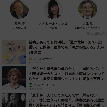
長堀橋の平和を守るために戦う、シルバー戦隊ポールレンジャー
ショーに向けて奮闘するポールレンジャー
森岡 浩
ハイヒール・リンゴ
大江 篤
シルバー戦隊ポールレンジャーの指導者でもあるAYAさん
姓氏研究家
漫才師
園田学園女子大学学長
もっと見る
は、「ポールダンスSPOTまんぐーす」というバーのほか、
「ポールダンススタジオまんぐーす」という教室を経営す
補助があっても約9割が「夏の電気・ガス代は
重い」と回答…猛暑でも「冷房を控える」人が
る。ワクワク楽しいことが大好きというAYAさん。教室で
7割超に
の楽しみは生徒の生き生きした表情を見ることだ。
まいどなデータ
2026.08.08
「やっぱり達成感に満ちた人の表情って、本当にステキ」
「だんだん時代劇俳優みたく…」国民的バンド
の55歳ボーカリスト 競馬界の57歳レジェンド
らとの「夏祭り満喫ショット」に驚きの声続々
そんな中から誕生したシルバー戦隊ポールレンジャーの次
まいどなトピック
のバトルは、3月31日（日）のポールスタジオまんぐーす4
2026.08.08
周年発表会。ポールダンスで見られる快感を知った彼らの
「息子を一人にしてきたんです、帰らない
進化が楽しみだ。
と」 施設に入った90歳母、障害のある60歳次
男との暮らしは行き詰まり…【司法書士の現場