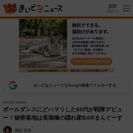
まいどなニュースをGoogle検索でフォローする
2024.02.25(Sun)
ポールダンスにどハマリした60代が戦隊デビュ
ー！秘密基地は長堀橋の隠れ家BARまんぐーす
國松 珠実