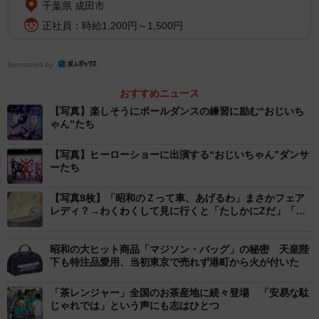
は、若手の「ピンクレンジャー」エキセントリック♡ゆう
千葉県 成田市
ろと共に、長堀橋の平和を守るため、対立する悪の秘密組
正社員：時給1,200円～1,500円
織ダークネス軍団とポールダンスの技で戦う。
Sponsored by
ポールダンスあり、バトルあり、お笑いありのスーパーエ
おすすめニュース
ンターテインメントショーを繰り広げるシルバー戦隊ポー
【写真】楽しそうにポールダンスの練習に励む“おじいち
ルレンジャー！そんな彼らの姿を見たら、もう誰も年齢を
ゃん”たち
言い訳にできない。
【写真】ヒーローショーに出演する“おじいちゃん”ダンサ
ーたち
そう、驚くことに彼らは全員60歳以上の男性ポールダンサ
ー。会社員に整体師、士業経営者という多彩なメンバー
【写真9枚】「昭和のＺって車、あげるわ」まさかフェア
レディ？→わくわくして見に行くと「たしかにZだ」「激
が、夜は長堀橋にある秘密基地「ポールダンスBARまんぐ
レアですよ」
ーす」で鍛錬に励む。
昭和の大ヒット商品「マジソン・バッグ」の秘密 天皇陛
下も特注品愛用、当初東京で売れず港町から火が付いた
ポールダンスといえばセクシーなイメージが強いが、実は
全身の筋力や体幹を使うハードなダンスでもある。柔軟性
「茶レンジャー」全国のお茶産地に続々登場 「安易な駄
じゃれでは」という声にも志はひとつ
も求められ、アクロバティックな動きも多い。