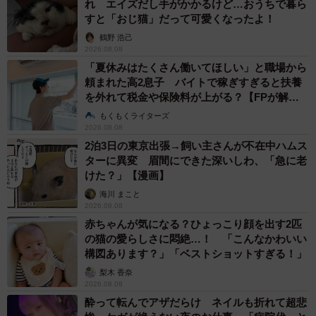
れ エイズだし手がかかるけど…おうちで暮ら
すと「おじ猫」だって可愛くなったよ！
鶴野 浩己
2026.08.08
「夏休みはたくさん働いてほしい」と職場から
頼まれた高2息子 バイトで稼ぎすぎると扶養
を外れて税金や保険料が上がる？【FPが解
説】
もくもくライターズ
2026.08.08
2泊3日の東京出張→飼い主さんが不在中ハムス
ターに異変 眉間にできた深いしわ、「急に老
けた？」【漫画】
海川 まこと
2026.08.08
赤ちゃんが気になる？ひょっこり顔を出す2匹
の猫の愛らしさに悶絶…！ 「こんなかわいい
構図あります？」「ベストショットすぎる！」
梨木 香奈
2026.08.08
酔って転んでアザだらけ ネイルも折れて超悲