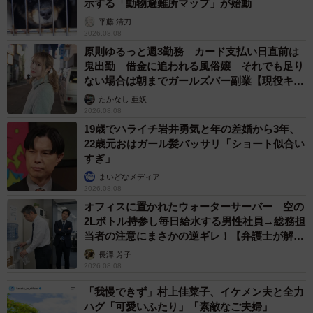
示する「動物避難所マップ」が始動
平藤 清刀
2026.08.08
原則ゆるっと週3勤務 カード支払い日直前は
鬼出勤 借金に追われる風俗嬢 それでも足り
ない場合は朝までガールズバー副業【現役キャ
ストに取材】
たかなし 亜妖
2026.08.08
19歳でハライチ岩井勇気と年の差婚から3年、
22歳元おはガール髪バッサリ「ショート似合い
すぎ」
まいどなメディア
2026.08.08
オフィスに置かれたウォーターサーバー 空の
2Lボトル持参し毎日給水する男性社員→総務担
当者の注意にまさかの逆ギレ！【弁護士が解
説】
長澤 芳子
2026.08.08
4/4
「我慢できず」村上佳菜子、イケメン夫と全力
ハグ「可愛いふたり」「素敵なご夫婦」
練習中のポールレンジャーとAYAさん