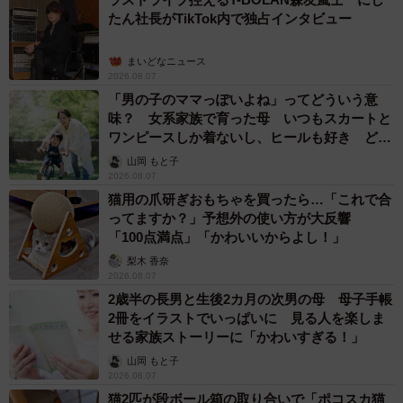
たん社長がTikTok内で独占インタビュー
まいどなニュース
2026.08.07
「男の子のママっぽいよね」ってどういう意
味？ 女系家族で育った母 いつもスカートと
ワンピースしか着ないし、ヒールも好き どの
へんが…
山岡 もと子
2026.08.07
猫用の爪研ぎおもちゃを買ったら…「これで合
ってますか？」予想外の使い方が大反響
「100点満点」「かわいいからよし！」
梨木 香奈
2026.08.07
2歳半の長男と生後2カ月の次男の母 母子手帳
2冊をイラストでいっぱいに 見る人を楽しま
せる家族ストーリーに「かわいすぎる！」
山岡 もと子
2026.08.07
猫2匹が段ボール箱の取り合いで「ポコスカ猫