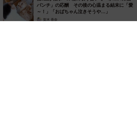
パンチ」の応酬 その後の心温まる結末に「愛
～！」「おばちゃん泣きそうや…」
梨木 香奈
2026.08.07
「ちょっとババロアみたい」パートナーの誕生日に手作りトー
トバッグ 完成まで1年 淡い藍染めに漂うクラゲ よく見る
と…「センスすごい」
山岡 もと子
2026.08.07