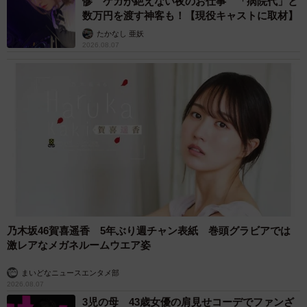
惨 ケガが絶えない夜のお仕事 「病院代」と
数万円を渡す神客も！【現役キャストに取材】
たかなし 亜妖
2026.08.07
乃木坂46賀喜遥香 5年ぶり週チャン表紙 巻頭グラビアでは
激レアなメガネルームウエア姿
まいどなニュースエンタメ部
2026.08.07
3児の母 43歳女優の肩見せコーデでファンざ