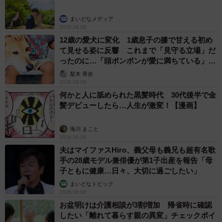
まいどなメディア
2026.08.08
12歳の愛犬に変化 1歳息子の膝で甘える初め
て見せる姿に反響 これまで「見守る立場」だ
ったのに…「頭ポンポンが愛に満ちている」
「尊…」
梨木 香奈
2026.08.08
何かと人に舐められた黒髪時代 30代後半で金
髪デビューしたら…人生が激変！【漫画】
海川 まこと
2026.08.08
夫はマイファスHiro、義父母も義兄も超有名歌
手の28歳モデル兼俳優が第1子出産を報告「母
子ともに健康…日々、大切に過ごしたい」
まいどなトピック
2026.08.08
お盆明けは介護相談が3割増加 帰省時に確認
したい「離れて暮らす親の異変」チェックポイ