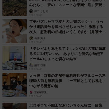
みたら… 夢の「スマートな菜園生活」実現な
るか
井二 かける
2026.08.08
プチバズしたママ友とのLINEスクショ うっ
かり電話番号を流出させちゃった！ 激怒する
友人 慰謝料の相場はいくらですか【弁護士が
解説】
長澤 芳子
2026.08.08
「テレビより私を見て？」パパの目の前に陣取
る犬に1.4万いいね あまりにも健気な熱烈ア
ピールのちょっと切ない結末
梨木 香奈
2026.08.08
太っ腹！京都の老舗中華料理店がフルコース料
理50人前を無料提供 「一市民としてお礼を」
つながる善意の輪
京都新聞社
2026.08.08
ボロボロで不細工なおじいちゃん猫に一目惚