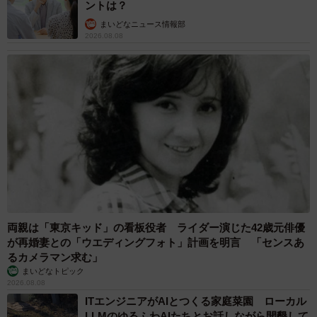
ントは？
まいどなニュース情報部
2026.08.08
両親は「東京キッド」の看板役者 ライダー演じた42歳元俳優
が再婚妻との「ウエディングフォト」計画を明言 「センスあ
るカメラマン求む」
まいどなトピック
2026.08.08
ITエンジニアがAIとつくる家庭菜園 ローカル
LLMのゆるふわAIたちとお話しながら開墾して